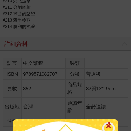
#210 湘北追擊
#211 分崩離析
#212 求勝的慾望
#213 殺手輓歌
#214 勝利的執著
詳細資料
語言
中文繁體
裝訂
ISBN
9789571082707
分級
普通級
商品規
頁數
352
32開13*19cm
格
適讀年
出版地
台灣
全齡適讀
齡
注音
級別