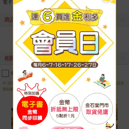
電子書
＞
漫畫
＞
日系職場運動
＞
運動競技
商品評價
寫評價
相關商品
全選
加入購物車
※ 出版日十年以上商品需另下訂，調貨時間較長，無法與一般商品合
併結帳，敬請見諒。