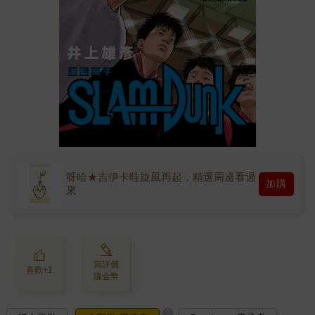
呀哈★吉伊卡哇旋風再起，精選周邊看過
加購
來
寫評價
喜歡+1
賺金幣
?