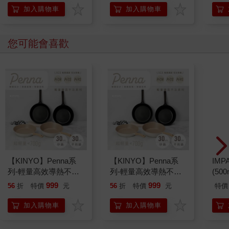
加入購物車
加入購物車
您可能會喜歡
【KINYO】Penna系
【KINYO】Penna系
IM
列-輕量高效導熱不沾
列-輕量高效導熱不沾
(50
平煎鍋30cm
平煎鍋30cm
IMC
999
999
56
折
特價
元
56
折
特價
元
特價
加入購物車
加入購物車