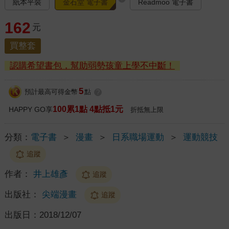
紙本平裝
金石堂 電子書
Readmoo 電子書
162
元
買整套
認購希望書包，幫助弱勢孩童上學不中斷！
5
預計最高可得金幣
點
?
100累1點 4點抵1元
HAPPY GO享
折抵無上限
分類：
電子書
＞
漫畫
＞
日系職場運動
＞
運動競技
追蹤
作者：
井上雄彥
追蹤
出版社：
尖端漫畫
追蹤
出版日：
2018/12/07