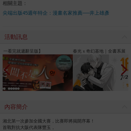
相關主題：
尖端出版45週年特企：漫畫名家推薦──井上雄彥
活動訊息
春光ｘ奇幻基地｜全書系展
2
內容簡介
湘北第一次參加全國大賽，比賽即將揭開序幕！
首戰對抗大阪代表隊豐玉，