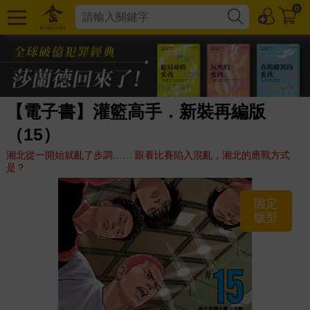
0
【電子書】灌籃高手．新裝再編版
（15）
湘北從一開始就亂了步調…… 眼看比賽陷入混亂，湘北的應戰方式
是？
固定
版型