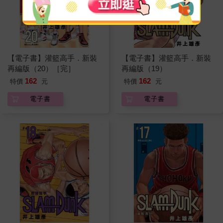
【電子書】灌籃高手．新裝
【電子書】灌籃高手．新裝
再編版（20）［完］
再編版（19）
162
162
特價
元
特價
元
電子書
電子書