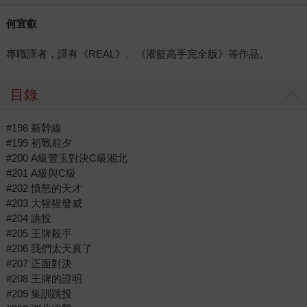
何宜叡
專職譯者，譯有《REAL》、《灌籃高手完全版》等作品。
目錄
#198 新幹線
#199 初戰前夕
#200 A級豐玉對決C級湘北
#201 A級與C級
#202 憤怒的天才
#203 大猩猩發威
#204 跳投
#205 王牌殺手
#206 我們太天真了
#207 正面對決
#208 王牌的證明
#209 集訓跳投