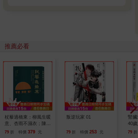
推薦必看
杖藜過橋東：柳風生暖
叛逆玩家 01
腎臟
意、杏雨不濕衣；陳亮
40
恭談以心轉境的適齡漫
就告
379
253
79
折
特價
元
79
折
特價
元
79
折
想