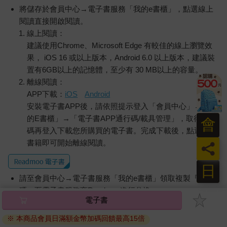
將儲存於會員中心→電子書服務「我的e書櫃」，點選線上
閱讀直接開啟閱讀。
線上閱讀：
建議使用Chrome、Microsoft Edge 有較佳的線上瀏覽效
果， iOS 16 或以上版本，Android 6.0 以上版本，建議裝
置有6GB以上的記憶體，至少有 30 MB以上的容量。
離線閱讀：
APP下載：
iOS
Android
安裝電子書APP後，請依照提示登入「會員中心」→「我
的E書櫃」→「電子書APP通行碼/載具管理」，取得通行
會
碼再登入下載您所購買的電子書。完成下載後，點選任一
書籍即可開始離線閱讀。
員
日
請至會員中心→電子書服務「我的e書櫃」領取複製『兌換
碼』至電子書服務商Readmoo進行兌換。
電子書
退換貨須知：
※ 本商品會員日滿額金幣加碼回饋最高15倍
因版權保護，您在金石堂所購買的電子書僅能以金石堂專屬