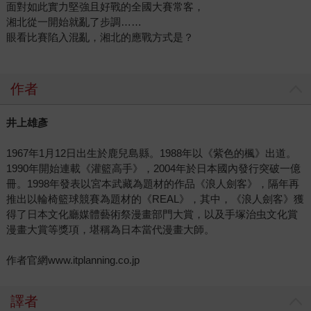
面對如此實力堅強且好戰的全國大賽常客，
湘北從一開始就亂了步調……
眼看比賽陷入混亂，湘北的應戰方式是？
作者
井上雄彥
1967年1月12日出生於鹿兒島縣。1988年以《紫色的楓》出道。
1990年開始連載《灌籃高手》，2004年於日本國內發行突破一億
冊。1998年發表以宮本武藏為題材的作品《浪人劍客》，隔年再
推出以輪椅籃球競賽為題材的《REAL》，其中，《浪人劍客》獲
得了日本文化廳媒體藝術祭漫畫部門大賞，以及手塚治虫文化賞
漫畫大賞等獎項，堪稱為日本當代漫畫大師。
作者官網www.itplanning.co.jp
譯者