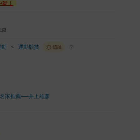
中斷！
上限
運動
＞
運動競技
追蹤
?
畫名家推薦──井上雄彥