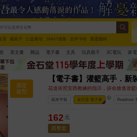
圭吾
楊双子
公益書包
16647續集
吉伊卡哇
通靈藥師
路邊攤新作
馬斯克
玩具總動員5
超慢跑
館
英文書
雜誌
電子書
文具
玩具親子
3C電玩
家
【電子書】灌籃高手．新裝
固定
花道依照安西教練的指示，拚命搶進攻籃
版型
?
紙本平裝
金石堂 電子書
Readmoo
162
元
買整套