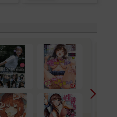
【
】
才
《惡
凡少
全
《心
姊和
還亂