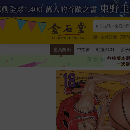
國中自修評量
東野
唯紅花綻放
奧德賽
會員獎勵
中文書
動漫ACG
親子