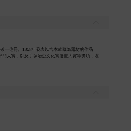
行突破一億冊。1998年發表以宮本武藏為題材的作品
部門大賞，以及手塚治虫文化賞漫畫大賞等獎項，堪