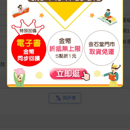
裝訂
分級
普通
商品規格
32開1
適讀年齡
全齡
級別
競技
寫評價