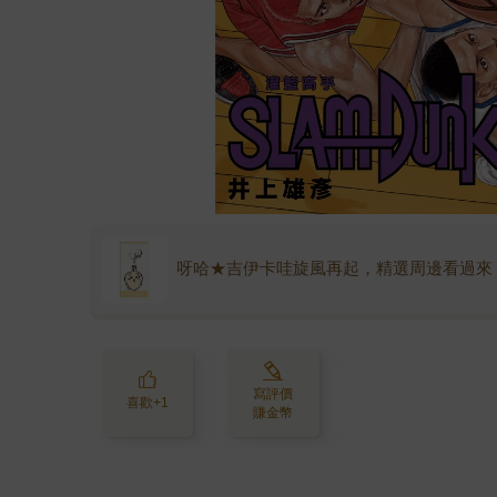
呀哈★吉伊卡哇旋風再起，精選周邊看過來
寫評價
喜歡+1
賺金幣