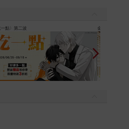
攻殼機動隊 (199