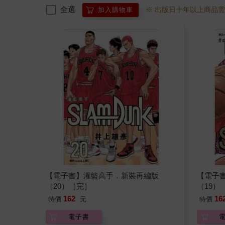
全選
※ 出版日十年以上商品
加入購物車
【電子書】灌籃高手．新裝再編版
【電子
（20）［完］
（19）
162
16
特價
元
特價
電子書