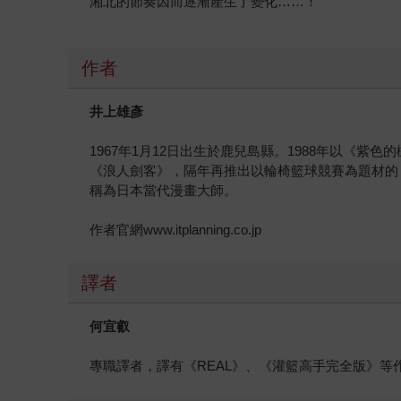
湘北的節奏因而逐漸產生了變化……！
作者
井上雄彥
1967年1月12日出生於鹿兒島縣。1988年以《紫
《浪人劍客》，隔年再推出以輪椅籃球競賽為題材的
稱為日本當代漫畫大師。
作者官網www.itplanning.co.jp
譯者
何宜叡
專職譯者，譯有《REAL》、《灌籃高手完全版》等