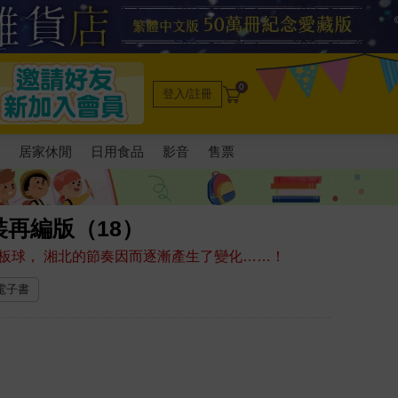
0
登入/註冊
電
居家休閒
日用食品
影音
售票
再編版（18）
板球， 湘北的節奏因而逐漸產生了變化……！
 電子書