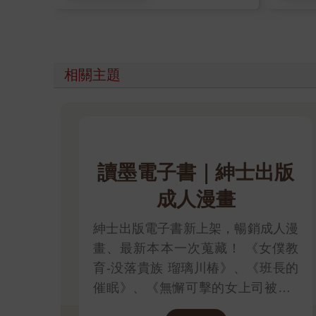
相關主題
讀墨電子書｜紳士出版
成人漫畫
紳士出版電子書新上架，暢銷成人漫
畫、最新本本一次蒐藏！ 《女僕教
育-没落貴族 瑠璃川椿》、《班長的
催眠》、《無懈可擊的女上司被●得
死去活來》等熱門系列作品任君挑