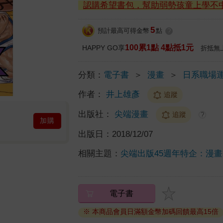
認購希望書包，幫助弱勢孩童上學不
5
預計最高可得金幣
點
?
100累1點 4點抵1元
HAPPY GO享
折抵無
分類：
電子書
＞
漫畫
＞
日系職場
作者：
井上雄彥
追蹤
出版社：
尖端漫畫
追蹤
?
加購
出版日：
2018/12/07
相關主題：
尖端出版45週年特企：漫
電子書
※ 本商品會員日滿額金幣加碼回饋最高15倍