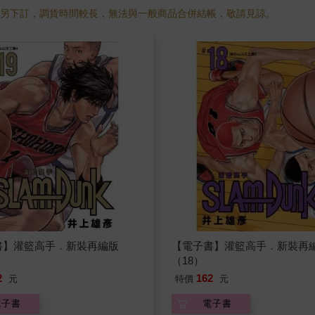
需另下訂，調貨時間較長，無法與一般商品合併結帳，敬請見諒。
書】灌籃高手．新裝再編版
【電子書】灌籃高手．新裝再
（18）
2
162
元
特價
元
電子書
電子書