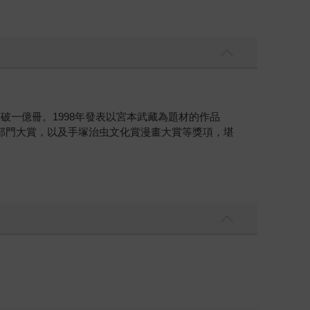
行突破一億冊。1998年發表以宮本武藏為題材的作品
部門大賞，以及手塚治虫文化賞漫畫大賞等獎項，堪