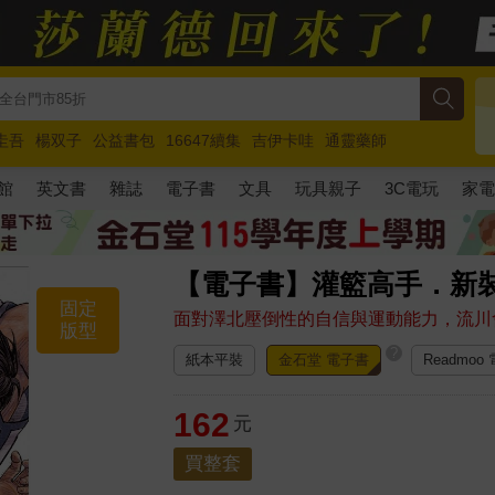
圭吾
楊双子
公益書包
16647續集
吉伊卡哇
通靈藥師
路邊攤新作
馬斯克
玩具總動員5
超慢跑
館
英文書
雜誌
電子書
文具
玩具親子
3C電玩
家
【電子書】灌籃高手．新裝
固定
面對澤北壓倒性的自信與運動能力，流川
版型
?
紙本平裝
金石堂 電子書
Readmoo
162
元
買整套