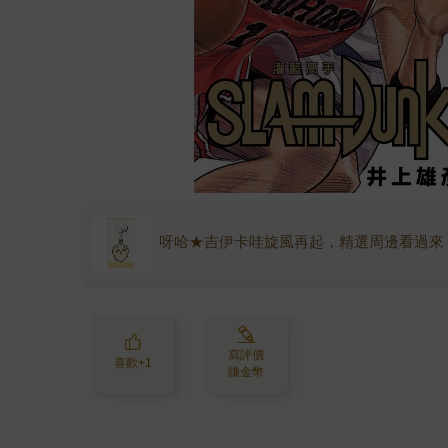
呀哈★吉伊卡哇旋風再起，精選周邊看過來
寫評價
喜歡+1
賺金幣