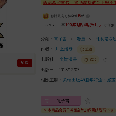
認購希望書包，幫助弱勢孩童上學不
5
預計最高可得金幣
點
?
100累1點 4點抵1元
HAPPY GO享
折抵無
分類：
電子書
＞
漫畫
＞
日系職場
作者：
井上雄彥
追蹤
出版社：
尖端漫畫
追蹤
?
加購
出版日：
2018/12/07
相關主題：
尖端出版45週年特企：漫
電子書
※ 本商品會員日滿額金幣加碼回饋最高15倍