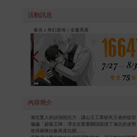
活動訊息
金石堂2026海外優惠：電子書
內容簡介
湘北驚人的頑強抵抗力，讓山王工業頓失王者的從容
偏偏「超級王牌」澤北在緊要關頭阻擋了湘北的攻勢
使得兩隊比數再度拉開……