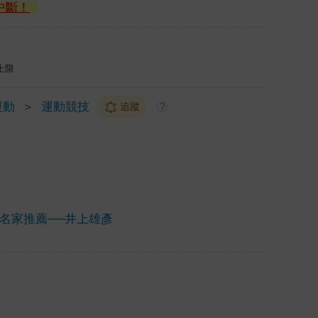
中斷！
上限
運動
＞
運動競技
追蹤
?
畫名家推薦──井上雄彥