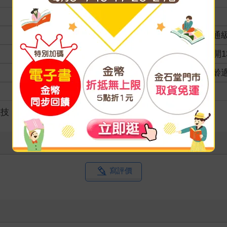
裝訂
分級
普通
商品規格
32開1
適讀年齡
全齡
級別
競技
寫評價