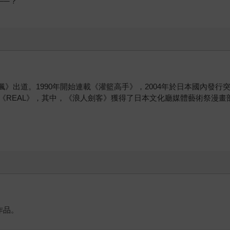
──？
色的楓》出道。1990年開始連載《灌籃高手》，2004年於日本國內發
《REAL》，其中，《浪人劍客》獲得了日本文化廳媒體藝術祭漫畫
作品。