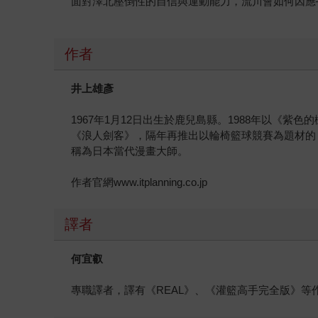
面對澤北壓倒性的自信與運動能力，流川會如何因應
作者
井上雄彥
1967年1月12日出生於鹿兒島縣。1988年以《紫
《浪人劍客》，隔年再推出以輪椅籃球競賽為題材的
稱為日本當代漫畫大師。
作者官網www.itplanning.co.jp
譯者
何宜叡
專職譯者，譯有《REAL》、《灌籃高手完全版》等