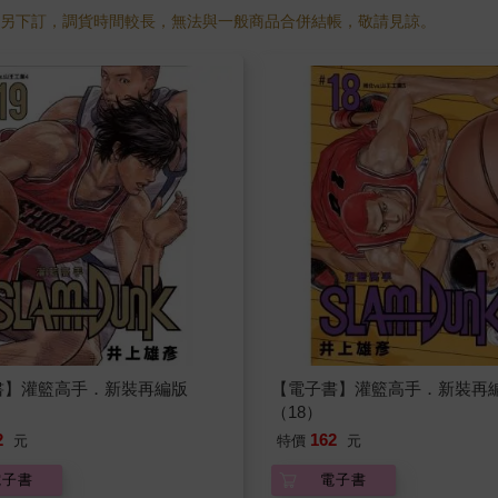
需另下訂，調貨時間較長，無法與一般商品合併結帳，敬請見諒。
書】灌籃高手．新裝再編版
【電子書】灌籃高手．新裝再
（18）
2
162
元
特價
元
電子書
電子書