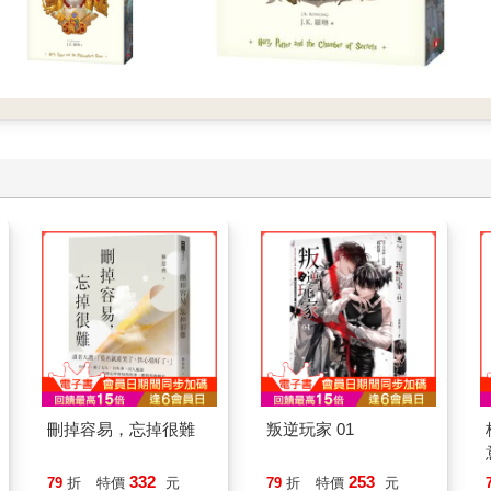
刪掉容易，忘掉很難
叛逆玩家 01
332
253
79
折
特價
元
79
折
特價
元