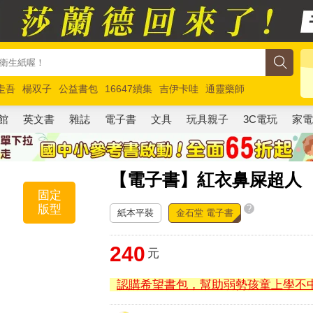
圭吾
楊双子
公益書包
16647續集
吉伊卡哇
通靈藥師
路邊攤新作
馬斯克
玩具總動員5
超慢跑
館
英文書
雜誌
電子書
文具
玩具親子
3C電玩
家
【電子書】紅衣鼻屎超人
固定
版型
?
紙本平裝
金石堂 電子書
240
元
認購希望書包，幫助弱勢孩童上學不