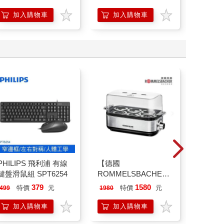
想
加入購物車
加入購物車
加
PHILIPS 飛利浦 有線
【德國
典藏-古
鍵盤滑鼠組 SPT6254
ROMMELSBACHE諾
405期
曼百赫】多功能煮蛋
379
1580
特價
元
特價
元
特
499
1980
240
器/可煮6顆蛋
ER600/ER-600
加入購物車
加入購物車
加