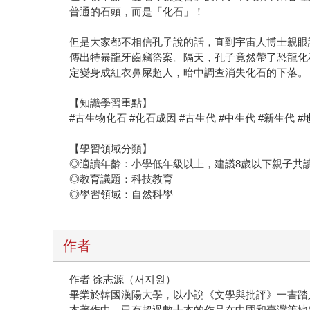
普通的石頭，而是「化石」！
但是大家都不相信孔子說的話，直到宇宙人博士親眼
傳出特暴龍牙齒竊盜案。隔天，孔子竟然帶了恐龍化
定變身成紅衣鼻屎超人，暗中調查消失化石的下落。
【知識學習重點】
#古生物化石 #化石成因 #古生代 #中生代 #新生代 
【學習領域分類】
◎適讀年齡：小學低年級以上，建議8歲以下親子共
◎教育議題：科技教育
◎學習領域：自然科學
作者
作者 徐志源（서지원）
畢業於韓國漢陽大學，以小說《文學與批評》一書踏
本著作中，已有超過數十本的作品在中國和臺灣等地