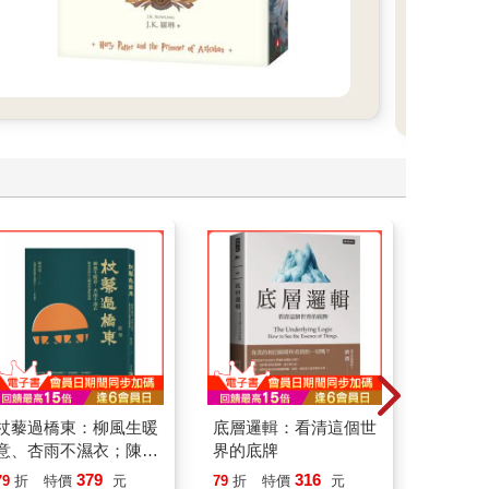
杖藜過橋東：柳風生暖
底層邏輯：看清這個世
叛逆玩家
意、杏雨不濕衣；陳亮
界的底牌
恭談以心轉境的適齡漫
379
316
79
折
特價
元
79
折
特價
元
79
折