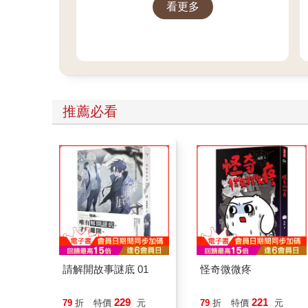
看更多
推薦必看
請解開故事謎底 01
怪奇微微疼
229
221
79
折
特價
元
79
折
特價
元