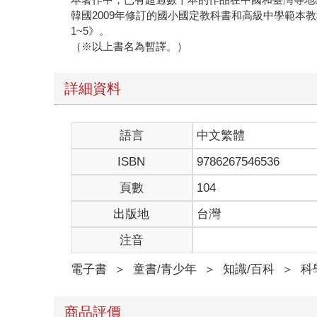
韓國2009年修訂的國小國定教科書和高級中學範本
1~5》。
（※以上書名為暫譯。）
詳細資料
語言
中文繁體
ISBN
9786267546536
頁數
104
出版地
台灣
注音
電子書
＞
童書/青少年
＞
知識/百科
＞
科
商品評價