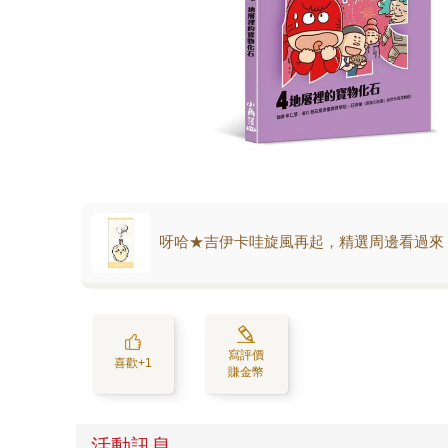
呀哈★吉伊卡哇旋風再起，精選周邊看過來
寫評價
喜歡+1
賺金幣
活動訊息