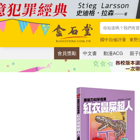
國中自修評量
東野
唯紅花綻放
奧德賽
會員獎勵
中文書
動漫ACG
親子