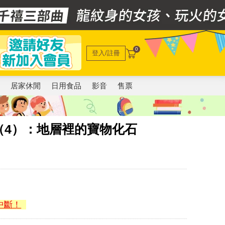
0
登入/註冊
電
居家休閒
日用食品
影音
售票
（4）：地層裡的寶物化石
中斷！