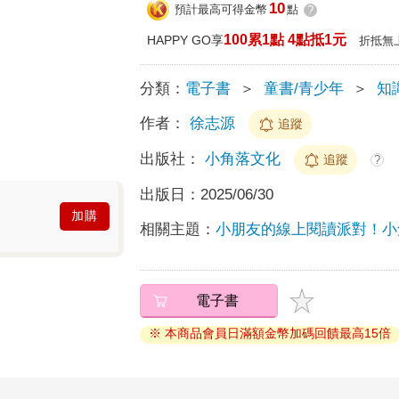
10
預計最高可得金幣
點
?
100累1點 4點抵1元
HAPPY GO享
折抵無
分類：
電子書
＞
童書/青少年
＞
知
作者：
徐志源
追蹤
出版社：
小角落文化
追蹤
?
出版日：
2025/06/30
加購
相關主題：
小朋友的線上閱讀派對！小
電子書
※ 本商品會員日滿額金幣加碼回饋最高15倍