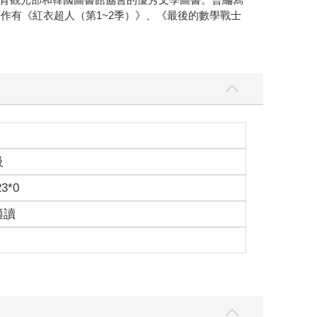
作有《紅衣超人（第1~2季）》、《最後的數學戰士
級
23*0
適讀