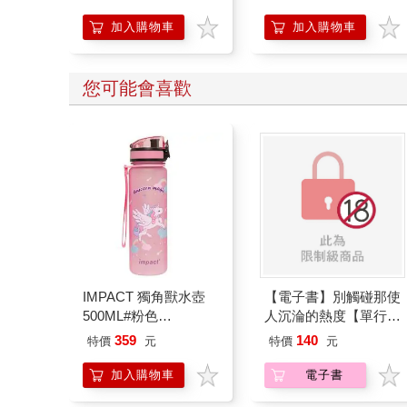
加入購物車
加入購物車
您可能會喜歡
IMPACT 獨角獸水壺
【電子書】別觸碰那使
500ML#粉色
人沉淪的熱度【單行本
IM00B11PK
版】
359
140
特價
元
特價
元
加入購物車
電子書