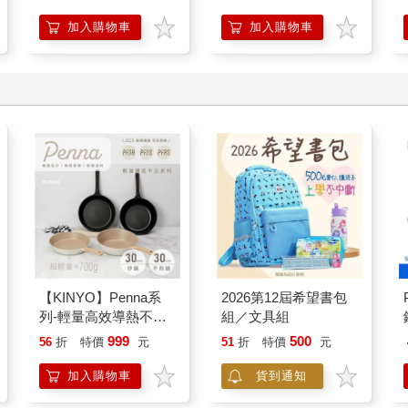
加入購物車
加入購物車
【KINYO】Penna系
2026第12屆希望書包
列-輕量高效導熱不沾
組／文具組
平煎鍋30cm
999
500
56
折
特價
元
51
折
特價
元
加入購物車
貨到通知