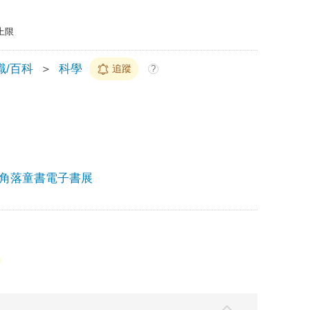
上限
識/百科
＞
科學
追蹤
?
角落童書電子書展