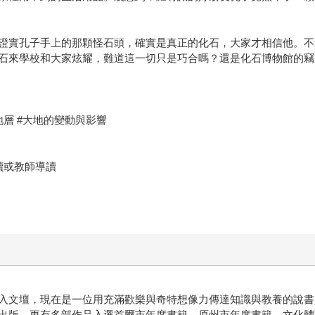
證實孔子手上的那顆怪石頭，確實是真正的化石，大家才相信他。不
石來學校和大家炫耀，難道這一切只是巧合嗎？還是化石博物館的竊
#地層 #大地的變動與影響
讀或教師導讀
入文壇，現在是一位用充滿歡樂與奇特想像力傳達知識與教養的說書人
出版，更有多部作品入選首爾市年度書籍、原州市年度書籍、文化體