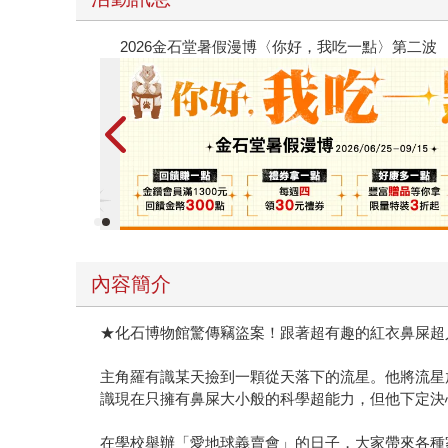
2026金石堂暑假漫博〈你好，我吃一點〉第二波
內容簡介
★化石博物館驚傳竊盜案！跟著超有趣的紅衣鼻屎超
主角羅有識某天撿到一顆從天落下的流星。他將流星
識現在只擁有鼻屎大小般的科學超能力，但他下定決
在學校舉辦「愛地球義賣會」的日子，大家帶來各種