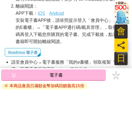
離線閱讀：
APP下載：
iOS
Android
安裝電子書APP後，請依照提示登入「會員中心」→「我
的E書櫃」→「電子書APP通行碼/載具管理」，取得通行
會
碼再登入下載您所購買的電子書。完成下載後，點選任一
書籍即可開始離線閱讀。
員
日
請至會員中心→電子書服務「我的e書櫃」領取複製『兌換
碼』至電子書服務商Readmoo進行兌換。
電子書
退換貨須知：
※ 本商品會員日滿額金幣加碼回饋最高15倍
因版權保護，您在金石堂所購買的電子書僅能以金石堂專屬
的閱讀軟體開啟閱讀，無法以其他閱讀器或直接下載檔案。
依據「消費者保護法」第19條及行政院消費者保護處公告之
「通訊交易解除權合理例外情事適用準則」，非以有形媒介
提供之數位內容或一經提供即為完成之線上服務，經消費者
事先同意始提供。（如：電子書、電子雜誌、下載版軟體、
虛擬商品…等），
不受「網購服務需提供七日鑑賞期」的限