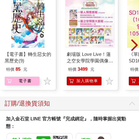
【電子書】轉生惡女的
劇場版 Love Live！蓮
《單
黑歷史(9)
之空女學院學園偶像俱
SD
樂部 Bloom Garden
85
3499
特價
元
特價
元
特價
Party蓮之空預售大套
組
電子書
加入購物車
訂購/退換貨須知
加入金石堂 LINE 官方帳號『完成綁定』，隨時掌握出貨動
態：