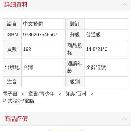
詳細資料
語言
中文繁體
裝訂
ISBN
9786267546567
分級
普通級
商品規
頁數
192
14.8*21*0
格
適讀年
出版地
台灣
全齡適讀
齡
注音
級別
電子書
＞
童書/青少年
＞
知識/百科
＞
程式設計/電腦
商品評價