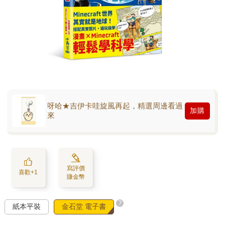
呀哈★吉伊卡哇旋風再起，精選周邊看過
加購
來
寫評價
喜歡+1
賺金幣
?
紙本平裝
金石堂 電子書