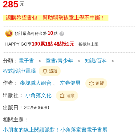
285
元
認購希望書包，幫助弱勢孩童上學不中斷！
10
預計最高可得金幣
點
?
100累1點 4點抵1元
HAPPY GO享
折抵無上限
分類：
電子書
＞
童書/青少年
＞
知識/百科
＞
程式設計/電腦
追蹤
作者：
麥塊職人組合
、
左卷健男
追蹤
出版社：
小角落文化
追蹤
出版日：
2025/06/30
相關主題：
小朋友的線上閱讀派對！小角落童書電子書展