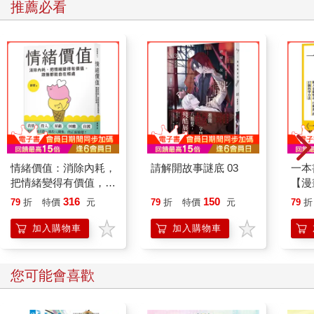
推薦必看
情緒價值：消除內耗，
請解開故事謎底 03
一本
把情緒變得有價值，跟
【漫
誰都能自在相處
行動
316
150
79
折
特價
元
79
折
特價
元
79
折
開關
「行
加入購物車
加入購物車
學方
您可能會喜歡