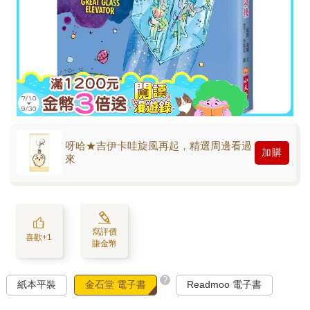
呀哈★吉伊卡哇旋風再起，精選周邊看過
加購
來
寫評價
喜歡+1
賺金幣
?
紙本平裝
金石堂 電子書
Readmoo 電子書