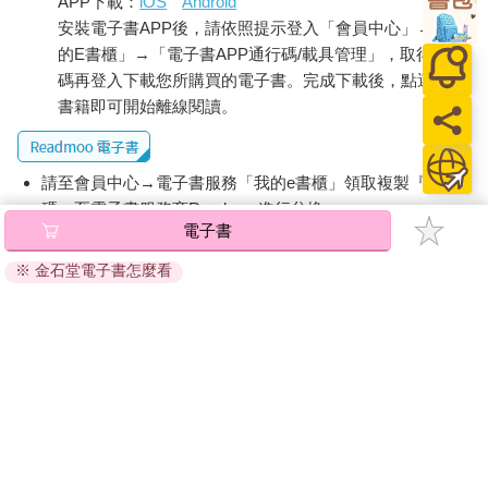
APP下載：
iOS
Android
安裝電子書APP後，請依照提示登入「會員中心」→「我
的E書櫃」→「電子書APP通行碼/載具管理」，取得通行
碼再登入下載您所購買的電子書。完成下載後，點選任一
書籍即可開始離線閱讀。
請至會員中心→電子書服務「我的e書櫃」領取複製『兌換
碼』至電子書服務商Readmoo進行兌換。
電子書
退換貨須知：
※ 金石堂電子書怎麼看
因版權保護，您在金石堂所購買的電子書僅能以金石堂專屬
的閱讀軟體開啟閱讀，無法以其他閱讀器或直接下載檔案。
依據「消費者保護法」第19條及行政院消費者保護處公告之
「通訊交易解除權合理例外情事適用準則」，非以有形媒介
提供之數位內容或一經提供即為完成之線上服務，經消費者
事先同意始提供。（如：電子書、電子雜誌、下載版軟體、
虛擬商品…等），
不受「網購服務需提供七日鑑賞期」的限
制
。為維護您的權益，建議您先使用「試閱」功能後再付款
購買。