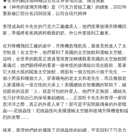
★全系列翻譯成68種語言在世界各地出版、獲獎無數
★《神奇的玻璃升降機》是《巧克力冒險工廠》的續集，2022年
重新修訂部分名詞與段落，以符合現代精神
查理成為旺卡先生的巧克力工廠繼承人，他們搭乘玻璃升降機回
家，準備將爸爸媽媽和爺爺奶奶、外公外婆接到工廠來。
在升降機飛回工廠的途中，升降機愈飛愈高，最後竟然進人了太
空軌道！在太空中，他們看到了美國的太空旅館和運輸太空艙。
這時，全世界的觀眾正透過電視實況轉播觀看美國的太空旅館開
幕儀式，他們眼睜睜的看著一個奇怪的玻璃箱出現在眼前，看著
它大模大樣的闖進太空旅館，裡面有一個古怪的小個子先生、一
個小男孩和幾個大人、穿著睡袍的老太太和老先生，而且幾個老
人家還睡在一張古怪的大床上！美國總統在智囊團的幫助下，確
信眼前的這群「人」就是可怕的外星人。他們手足無措，總統先
生只好求助自己的保母兼副總統……正當旺卡先生和查理一家得
意洋洋之際，真正的外星人來了！那可是宇宙間最殘暴的外星蠕
蟲──尼德蟲怪！尼德蟲怪向美國運輸太空艙和玻璃升降機發動猛
烈的攻擊……
後來，查理他們終於擺脫了尼德蟲怪的糾纏，平安回到了巧克力