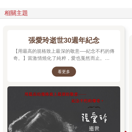
相關主題
張愛玲逝世30週年紀念
【用最高的規格致上最深的敬意──紀念不朽的傳
奇。】當激情燒化了純粹，愛也戛然而止。透視
「張派愛情」的經典之作。
看更多