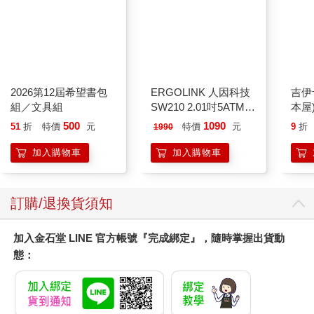
2026第12屆希望書包
ERGOLINK 人因科技
吉伊
組／文具組
SW210 2.01吋5ATM游
本屋
泳心率血氧藍牙通話腕
500
1090
51
折
特價
元
特價
元
9
折
1990
錶
加入購物車
加入購物車
訂購/退換貨須知
加入金石堂 LINE 官方帳號『完成綁定』，隨時掌握出貨動
態：