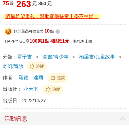
263
75
折
元
350
元
認購希望書包，幫助弱勢孩童上學不中斷！
10
預計最高可得金幣
點
?
100累1點 4點抵1元
HAPPY GO享
折抵無上限
分類：
電子書
＞
童書/青少年
＞
橋梁書/兒童故事
＞
奇幻/冒險
追蹤
作者：
羅德．達爾
追蹤
出版社：
小天下
追蹤
出版日：
2022/10/27
活動訊息