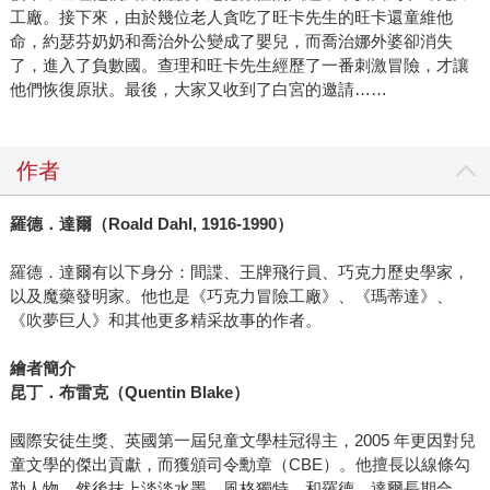
工廠。接下來，由於幾位老人貪吃了旺卡先生的旺卡還童維他
命，約瑟芬奶奶和喬治外公變成了嬰兒，而喬治娜外婆卻消失
了，進入了負數國。查理和旺卡先生經歷了一番刺激冒險，才讓
他們恢復原狀。最後，大家又收到了白宮的邀請……
作者
羅德．達爾（Roald Dahl, 1916-1990）
羅德．達爾有以下身分：間諜、王牌飛行員、巧克力歷史學家，
以及魔藥發明家。他也是《巧克力冒險工廠》、《瑪蒂達》、
《吹夢巨人》和其他更多精采故事的作者。
繪者簡介
昆丁．布雷克（Quentin Blake）
國際安徒生獎、英國第一屆兒童文學桂冠得主，2005 年更因對兒
童文學的傑出貢獻，而獲頒司令勳章（CBE）。他擅長以線條勾
勒人物，然後抹上淡淡水墨，風格獨特，和羅德．達爾長期合