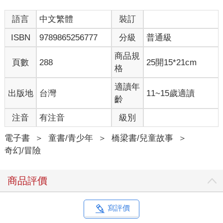
語言
中文繁體
裝訂
ISBN
9789865256777
分級
普通級
商品規
頁數
288
25開15*21cm
格
適讀年
出版地
台灣
11~15歲適讀
齡
注音
有注音
級別
電子書
＞
童書/青少年
＞
橋梁書/兒童故事
＞
奇幻/冒險
商品評價
寫評價