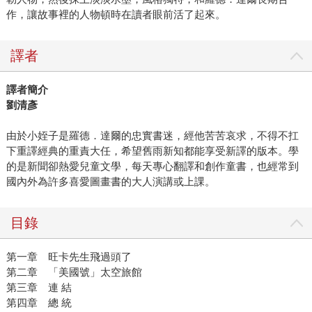
作，讓故事裡的人物頓時在讀者眼前活了起來。
譯者
譯者簡介
劉清彥
由於小姪子是羅德．達爾的忠實書迷，經他苦苦哀求，不得不扛
下重譯經典的重責大任，希望舊雨新知都能享受新譯的版本。學
的是新聞卻熱愛兒童文學，每天專心翻譯和創作童書，也經常到
國內外為許多喜愛圖畫書的大人演講或上課。
目錄
第一章 旺卡先生飛過頭了
第二章 「美國號」太空旅館
第三章 連 結
第四章 總 統