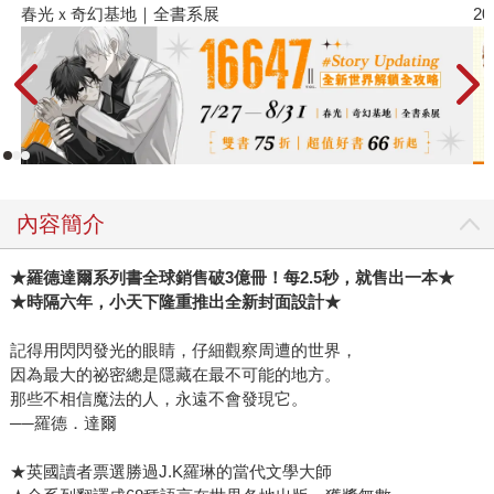
春光ｘ奇幻基地｜全書系展
20
內容簡介
★羅德達爾系列書全球銷售破3億冊！每2.5秒，就售出一本★
★時隔六年，小天下隆重推出全新封面設計★
記得用閃閃發光的眼睛，仔細觀察周遭的世界，
因為最大的祕密總是隱藏在最不可能的地方。
那些不相信魔法的人，永遠不會發現它。
──羅德．達爾
★英國讀者票選勝過J.K羅琳的當代文學大師