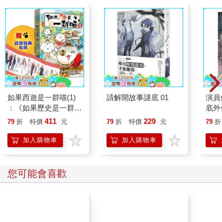
如果西遊是一群喵(1)
請解開故事謎底 01
演員
：《如果歷史是一群
底外
喵》作者最新力作，附
411
229
79
折
特價
元
79
折
特價
元
79
折
【首卷特典】拉頁
加入購物車
加入購物車
您可能會喜歡