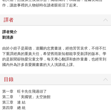
作，讓故事裡的人物頓時在讀者眼前活了起來。
譯者
譯者簡介
劉清彥
由於小姪子是羅德．達爾的忠實書迷，經他苦苦哀求，不得不扛
下重譯經典的重責大任，希望舊雨新知都能享受新譯的版本。學
的是新聞卻熱愛兒童文學，每天專心翻譯和創作童書，也經常到
國內外為許多喜愛圖畫書的大人演講或上課。
目錄
第一章 旺卡先生飛過頭了
第二章 「美國號」太空旅館
第三章 連 結
第四章 總 統