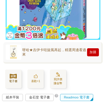
呀哈★吉伊卡哇旋風再起，精選周邊看過
加購
來
寫評價
電子書
喜歡+1
賺金幣
?
紙本平裝
金石堂 電子書
Readmoo 電子書