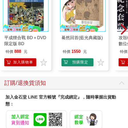
平成狸合戰 BD＋DVD
驀然回首(藍光典藏版)
攻殼機
限定版 BD
數位
888
1550
特價
元
特價
元
特價
加入購物車
預購限定
訂購/退換貨須知
加入金石堂 LINE 官方帳號『完成綁定』，隨時掌握出貨動
態：