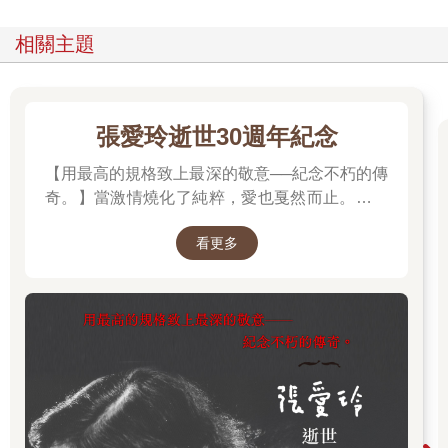
相關主題
張愛玲逝世30週年紀念
【用最高的規格致上最深的敬意──紀念不朽的傳
奇。】當激情燒化了純粹，愛也戛然而止。透視
「張派愛情」的經典之作。
看更多