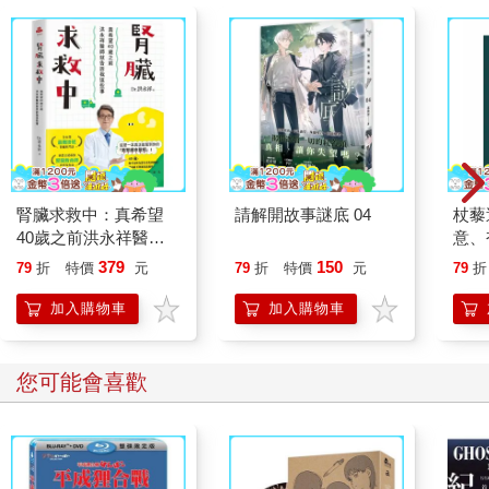
腎臟求救中：真希望
請解開故事謎底 04
杖藜
40歲之前洪永祥醫師
意、
就告訴我這些事
恭談
379
150
79
折
特價
元
79
折
特價
元
79
折
想
加入購物車
加入購物車
您可能會喜歡