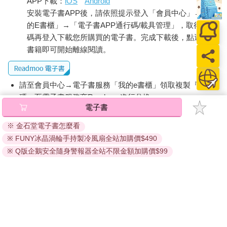
APP下載：
iOS
Android
安裝電子書APP後，請依照提示登入「會員中心」→「我
的E書櫃」→「電子書APP通行碼/載具管理」，取得通行
碼再登入下載您所購買的電子書。完成下載後，點選任一
書籍即可開始離線閱讀。
請至會員中心→電子書服務「我的e書櫃」領取複製『兌換
碼』至電子書服務商Readmoo進行兌換。
電子書
退換貨須知：
※ 金石堂電子書怎麼看
因版權保護，您在金石堂所購買的電子書僅能以金石堂專屬
※ FUNY冰晶渦輪手持製冷風扇全站加購價$490
的閱讀軟體開啟閱讀，無法以其他閱讀器或直接下載檔案。
依據「消費者保護法」第19條及行政院消費者保護處公告之
※ Q版企鵝安全隨身警報器全站不限金額加購價$99
「通訊交易解除權合理例外情事適用準則」，非以有形媒介
提供之數位內容或一經提供即為完成之線上服務，經消費者
事先同意始提供。（如：電子書、電子雜誌、下載版軟體、
虛擬商品…等），
不受「網購服務需提供七日鑑賞期」的限
制
。為維護您的權益，建議您先使用「試閱」功能後再付款
購買。