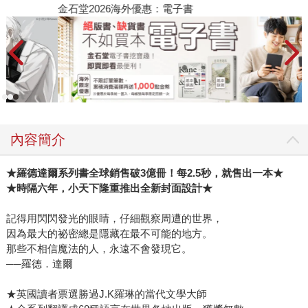
金石堂2026海外優惠：電子書
內容簡介
★羅德達爾系列書全球銷售破3億冊！每2.5秒，就售出一本★
★時隔六年，小天下隆重推出全新封面設計★
記得用閃閃發光的眼睛，仔細觀察周遭的世界，
因為最大的祕密總是隱藏在最不可能的地方。
那些不相信魔法的人，永遠不會發現它。
──羅德．達爾
★英國讀者票選勝過J.K羅琳的當代文學大師