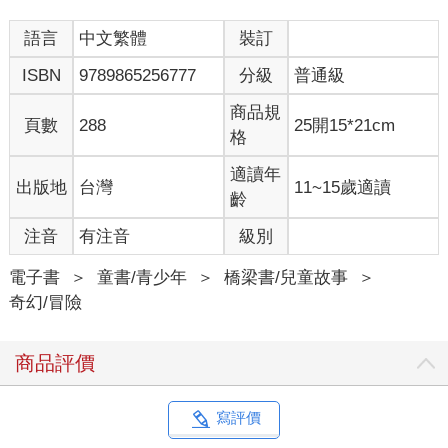
語言
中文繁體
裝訂
ISBN
9789865256777
分級
普通級
商品規
頁數
288
25開15*21cm
格
適讀年
出版地
台灣
11~15歲適讀
齡
注音
有注音
級別
電子書
＞
童書/青少年
＞
橋梁書/兒童故事
＞
奇幻/冒險
商品評價
寫評價