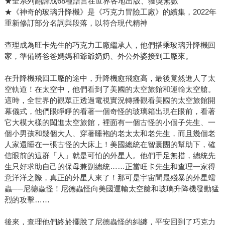
★全系列翻譯成68種語言在世界各地出版、獲獎無數
★《神奇的玻璃升降機》是《巧克力冒險工廠》的續集，2022年
重新修訂部分名詞與段落，以符合現代精神
查理成為旺卡先生的巧克力工廠繼承人，他們搭乘玻璃升降機回
家，準備將爸爸媽媽和爺爺奶奶、外公外婆接到工廠來。
在升降機飛回工廠的途中，升降機愈飛愈高，最後竟然進人了太
空軌道！在太空中，他們看到了美國的太空旅館和運輸太空艙。
這時，全世界的觀眾正透過電視實況轉播觀看美國的太空旅館開
幕儀式，他們眼睜睜的看著一個奇怪的玻璃箱出現在眼前，看著
它大模大樣的闖進太空旅館，裡面有一個古怪的小個子先生、一
個小男孩和幾個大人、穿著睡袍的老太太和老先生，而且幾個老
人家還睡在一張古怪的大床上！美國總統在智囊團的幫助下，確
信眼前的這群「人」就是可怕的外星人。他們手足無措，總統先
生只好求助自己的保母兼副總統……正當旺卡先生和查理一家得
意洋洋之際，真正的外星人來了！那可是宇宙間最殘暴的外星蠕
蟲──尼德蟲怪！尼德蟲怪向美國運輸太空艙和玻璃升降機發動猛
烈的攻擊……
後來，查理他們終於擺脫了尼德蟲怪的糾纏，平安回到了巧克力