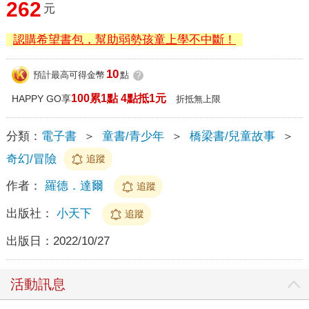
262
元
認購希望書包，幫助弱勢孩童上學不中斷！
10
預計最高可得金幣
點
?
100累1點 4點抵1元
HAPPY GO享
折抵無上限
分類：
電子書
＞
童書/青少年
＞
橋梁書/兒童故事
＞
奇幻/冒險
追蹤
作者：
羅德．達爾
追蹤
出版社：
小天下
追蹤
出版日：
2022/10/27
活動訊息