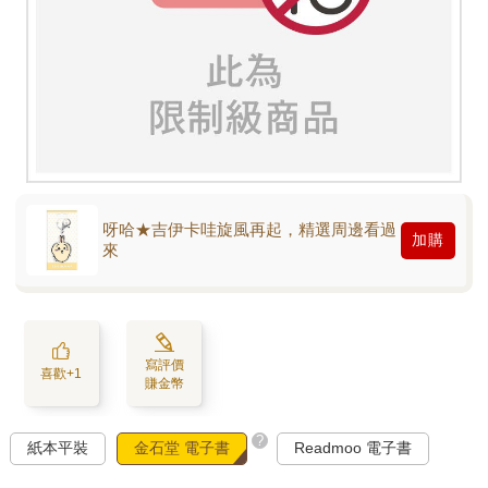
呀哈★吉伊卡哇旋風再起，精選周邊看過
加購
來
寫評價
喜歡+1
賺金幣
?
紙本平裝
金石堂 電子書
Readmoo 電子書