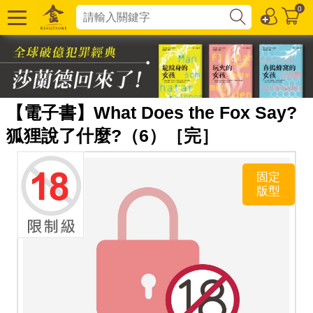
0
【電子書】What Does the Fox Say?
狐狸說了什麼?（6）［完］
固定
版型