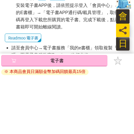
安裝電子書APP後，請依照提示登入「會員中心」→「我
的E書櫃」→「電子書APP通行碼/載具管理」，取得通行
會
碼再登入下載您所購買的電子書。完成下載後，點選任一
書籍即可開始離線閱讀。
員
日
請至會員中心→電子書服務「我的e書櫃」領取複製『兌換
碼』至電子書服務商Readmoo進行兌換。
退換貨須知：
因版權保護，您在金石堂所購買的電子書僅能以金石堂專屬
的閱讀軟體開啟閱讀，無法以其他閱讀器或直接下載檔案。
依據「消費者保護法」第19條及行政院消費者保護處公告之
「通訊交易解除權合理例外情事適用準則」，非以有形媒介
提供之數位內容或一經提供即為完成之線上服務，經消費者
事先同意始提供。（如：電子書、電子雜誌、下載版軟體、
虛擬商品…等），
不受「網購服務需提供七日鑑賞期」的限
制
。為維護您的權益，建議您先使用「試閱」功能後再付款
購買。