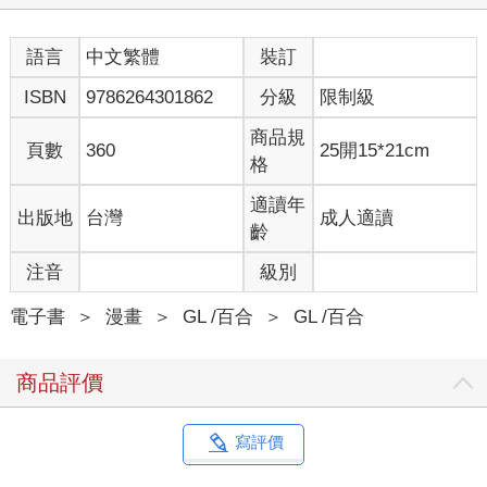
語言
中文繁體
裝訂
ISBN
9786264301862
分級
限制級
商品規
頁數
360
25開15*21cm
格
適讀年
出版地
台灣
成人適讀
齡
注音
級別
電子書
＞
漫畫
＞
GL /百合
＞
GL /百合
商品評價
寫評價