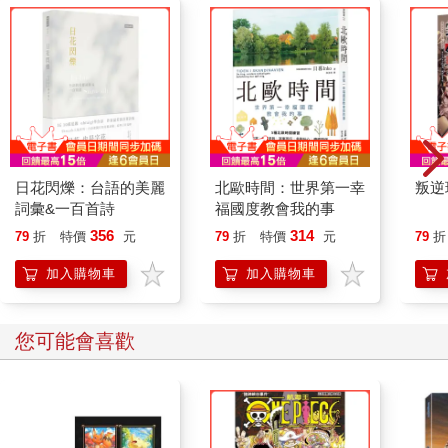
日花閃爍：台語的美麗
北歐時間：世界第一幸
叛逆
詞彙&一百首詩
福國度教會我的事
356
314
79
折
特價
元
79
折
特價
元
79
折
加入購物車
加入購物車
您可能會喜歡