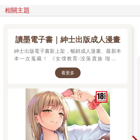
相關主題
讀墨電子書｜紳士出版成人漫畫
紳士出版電子書新上架，暢銷成人漫畫、最新本
本一次蒐藏！ 《女僕教育-没落貴族 瑠璃川
椿》、《班長的催眠》、《無懈可擊的女上司被
看更多
●得死去活來》等熱門系列作品任君挑選，隨時
開讀無負擔，立即體驗專屬你的紳士閱讀時光！