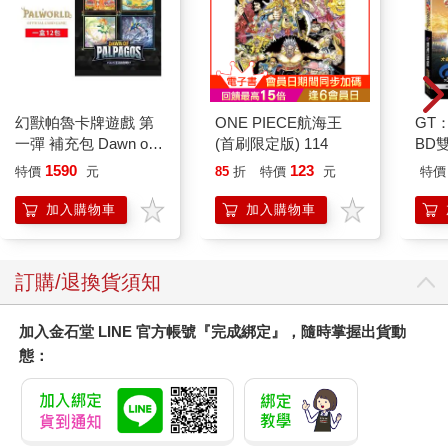
幻獸帕魯卡牌遊戲 第
ONE PIECE航海王
GT
一彈 補充包 Dawn of
(首刷限定版) 114
BD
Palpagos（日文版一
金)
1590
123
特價
元
85
折
特價
元
特價
盒）
加入購物車
加入購物車
訂購/退換貨須知
加入金石堂 LINE 官方帳號『完成綁定』，隨時掌握出貨動
態：