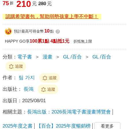
210
75
折
元
280
元
認購希望書包，幫助弱勢孩童上學不中斷！
10
預計最高可得金幣
點
?
100累1點 4點抵1元
HAPPY GO享
折抵無上限
分類：
電子書
＞
漫畫
＞
GL /百合
＞
GL /百合
追蹤
作者：
팀 가지
追蹤
出版社：
長鴻
追蹤
出版日：
2025/08/01
相關主題：
長鴻出版：2026長鴻電子書漫畫博覽會
2025年度之書
【百合】2025年度暢銷榜
看更多