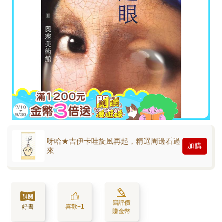
呀哈★吉伊卡哇旋風再起，精選周邊看過
加購
來
寫評價
好書
喜歡+1
賺金幣