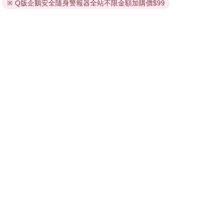
依據「消費者保護法」第19條及行政院消費者保護處公告之
※ Q版企鵝安全隨身警報器全站不限金額加購價$99
「通訊交易解除權合理例外情事適用準則」，非以有形媒介
提供之數位內容或一經提供即為完成之線上服務，經消費者
事先同意始提供。（如：電子書、電子雜誌、下載版軟體、
虛擬商品…等），
不受「網購服務需提供七日鑑賞期」的限
制
。為維護您的權益，建議您先使用「試閱」功能後再付款
購買。