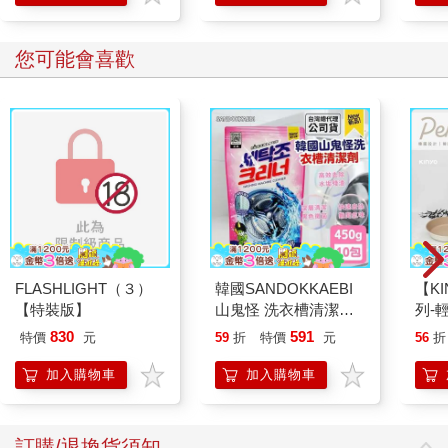
斷更新，還翻譯成英文。儘管他沒有什麼商業頭腦，但他靠著一
群忠實的收藏家，經常能逃過破產的命運。去年夏天，他修復了
一台葛特利柏於一九五五年出廠的「許願井」彈珠檯，從中賺進
您可能會喜歡
高達一萬歐元。在經過數個月的斷糧之後，這筆交易來得正
好……，接著他又再次一無所有。有人告訴他，這就是危機。保
羅每天在店裡喝掉一瓶紅酒，然後將瓶子當作戰利品，擺在一個
因馬塞爾．杜象而得以流傳後世的刺蝟造型瀝水架上。他獨自舉
杯，無法怨恨任何人。他在心中向蒙娜敬酒，願她身體健康。
FLASHLIGHT（３）
韓國SANDOKKAEBI
【KI
【特裝版】
山鬼怪 洗衣槽清潔劑
列-
450公克-10包組
平煎
830
591
特價
元
59
折
特價
元
56
折
加入購物車
加入購物車
訂購/退換貨須知