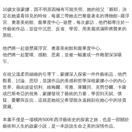
10歲女孩蒙娜，因不明原因極有可能失明。她的祖父「爺耶」決
定在她還看得見的時候，每週三帶她去巴黎最著名的博物館--羅浮
宮、奧塞美術館、龐畢度中心--遊歷，每次參訪，他們都專注於一
件藝術作品，並從中沉思、反省、學習。用美麗填滿即將襲來的
黑暗。
他們將一起遊歷羅浮宮、奧塞美術館和龐畢度中心。
他們將一起驚嘆、感動、思索，並被一幅畫或一件雕塑深深吸
引。
在祖父溫柔而細緻的引導下，蒙娜深入探索一件件藝術品，他們
觀看、討論、思辯，並讓作品的美感和哲學深植蒙娜小小的內心
世界。藉由波提切利、維梅爾、哥雅、庫爾貝、克勞岱爾、卡蘿
或巴斯奇亞的視角，蒙娜發現了藝術的力量，學習到天賦、懷
疑、憂鬱與反抗，這就是她祖父希望能永遠銘刻在她心中的珍貴
寶藏。
本書不僅是一場橫跨500年西洋藝術史的探索之旅，也是一部關於
藝術和人生的啟蒙小說，是一本訴說生命之美的深情作品。