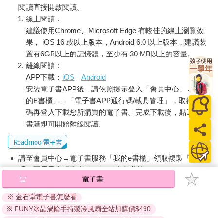
閱讀直接開啟閱讀。
線上閱讀：
建議使用Chrome、Microsoft Edge 有較佳的線上瀏覽效
果， iOS 16 或以上版本，Android 6.0 以上版本，建議裝
置有6GB以上的記憶體，至少有 30 MB以上的容量。
離線閱讀：
APP下載：
iOS
Android
安裝電子書APP後，請依照提示登入「會員中心」→「我
的E書櫃」→「電子書APP通行碼/載具管理」，取得通行
碼再登入下載您所購買的電子書。完成下載後，點選任一
書籍即可開始離線閱讀。
請至會員中心→電子書服務「我的e書櫃」領取複製『兌換
碼』至電子書服務商Readmoo進行兌換。
電子書
退換貨須知：
※ 金石堂電子書怎麼看
因版權保護，您在金石堂所購買的電子書僅能以金石堂專屬
※ FUNY冰晶渦輪手持製冷風扇全站加購價$490
的閱讀軟體開啟閱讀，無法以其他閱讀器或直接下載檔案。