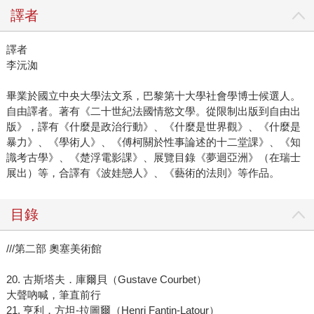
譯者
譯者
李沅洳
畢業於國立中央大學法文系，巴黎第十大學社會學博士候選人。
自由譯者。著有《二十世紀法國情慾文學。從限制出版到自由出
版》，譯有《什麼是政治行動》、《什麼是世界觀》、《什麼是
暴力》、《學術人》、《傅柯關於性事論述的十二堂課》、《知
識考古學》、《楚浮電影課》、展覽目錄《夢迴亞洲》（在瑞士
展出）等，合譯有《波娃戀人》、《藝術的法則》等作品。
目錄
///第二部 奧塞美術館
20. 古斯塔夫．庫爾貝（Gustave Courbet）
大聲吶喊，筆直前行
21. 亨利．方坦-拉圖爾（Henri Fantin-Latour）