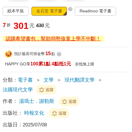
?
紙本平裝
金石堂 電子書
Readmoo 電子書
301
7
折
元
430
元
認購希望書包，幫助弱勢孩童上學不中斷！
15
預計最高可得金幣
點
?
100累1點 4點抵1元
HAPPY GO享
折抵無上限
分類：
電子書
＞
文學
＞
現代翻譯文學
＞
法國現代文學
追蹤
作者：
湯瑪士．謝勒斯
追蹤
出版社：
時報文化
追蹤
出版日：
2025/07/08