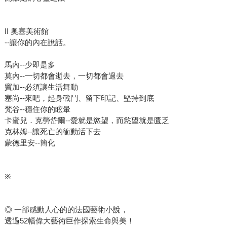
II 奧塞美術館
--讓你的內在說話。
馬內--少即是多
莫內--一切都會逝去，一切都會過去
竇加--必須讓生活舞動
塞尚--來吧，起身戰鬥、留下印記、堅持到底
梵谷--穩住你的眩暈
卡蜜兒．克勞岱爾--愛就是慾望，而慾望就是匱乏
克林姆--讓死亡的衝動活下去
蒙德里安--簡化
※
◎ 一部感動人心的的法國藝術小說，
透過52幅偉大藝術巨作探索生命與美！