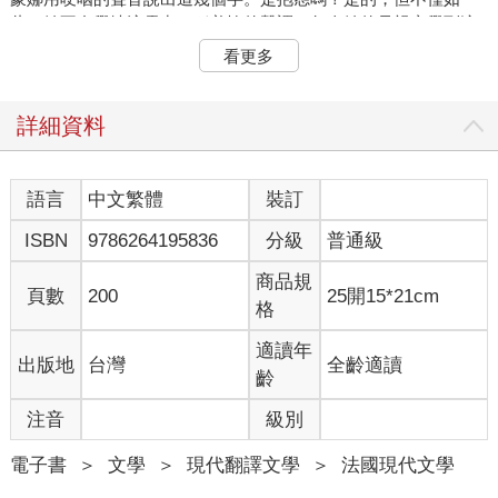
此。她不自覺地流露出一種羞愧的聲調，每次她的母親察覺到這
一點，態度都會嚴肅起來。因為，如果有什麼是蒙娜從來就不會
看更多
假裝的，那就是羞愧。一旦羞愧駐足在一個字詞、一種態度、一
種語調裡，一切就成定局了：一個令人不快的事實已經扎根。
「媽媽，全都是黑的！」
詳細資料
蒙娜瞎了。
似乎事出突然，沒有發生什麼特別的事情：她右手握著筆，左手
夾著練習簿，乖巧地在桌子的一角做數學題，她的母親正把大蒜
語言
中文繁體
裝訂
塞滿肥滋滋的烤肉。蒙娜小心翼翼地從脖子上取下一個礙事的吊
ISBN
9786264195836
分級
普通級
墜，因為這個吊墜在她的習作本上方晃動，而她已經養成駝背寫
字的壞習慣。她感覺到自己的雙眼被一層厚重的陰影襲擊，彷彿
商品規
是因為這雙眼睛如此湛藍、如此圓大、如此純淨，這才受到懲
頁數
200
25開15*21cm
格
罰。陰影不是來自外面，並非像夜幕降臨或劇院的燈光黯淡下來
時所顯現的陰影；陰影是從她自己的身體、從內部攫取了她的視
適讀年
出版地
台灣
全齡適讀
力。一塊不透光的桌布鑽進她的體內，將她與作業簿上的多邊形
齡
圖案、棕色的木桌、放在遠處的烤肉、繫著白色圍裙的母親、鋪
著磁磚的廚房、坐在隔壁房間的父親、蒙特伊的公寓、籠罩街道
注音
級別
的秋日灰色天空以及全世界分開來。這個孩子受到了詛咒，陷入
黑暗之中。
電子書
＞
文學
＞
現代翻譯文學
＞
法國現代文學
蒙娜的母親焦躁不安，她打電話給家庭醫師，困惑地描述了女兒