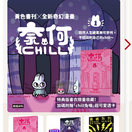
我們，如今就是蒙娜、她十年的人生與大量湧現的恐懼淚水──或
章，更推出限量書衣版值得收藏。無論是第一次
許她期望這些淚水能洗去在這個十月的週日，當夜幕降臨時沾黏
認識黃色書刊，或想一次補齊歷年代表作，這裡
在她瞳孔上的煙灰。才剛抵達西提島上鄰近聖母院的醫院門口，
都是走進黃色書刊漫畫世界的最佳入口。
她突然停止哭泣並愣住了：
「媽媽，爸爸，我又看見了！」
她站在冷風颼颼的街上，前後搖晃著脖子，想要重新感受一切。
就像被掀開的簾子，擋住她雙眼的遮蔽物也被揭起。線條重新出
現在她眼前，接著是臉部的輪廓、近物的立體細節、牆壁的紋
理，以及各種顏色從最明亮到最灰暗的所有細微差異。孩子認出
她母親纖細的身影、她那如天鵝般細長的脖子與她纖瘦的手臂，
還有她父親粗壯的胳膊。最後，她注意到遠處有一隻灰色的鴿子
飛了起來，這讓她滿心喜悅。蒙娜一度失明，然後又重見光明。
失明貫穿了她，就像一顆子彈穿透皮膚並從身體的另一側飛出
去，當然，這會痛，但身體仍可自行癒合。她父親想著「這真是
個奇蹟」，他認真地計算這次發作持續的時間：六十三分鐘。
主宮醫院的眼科部門在做完一系列的檢查、提供診斷與處方之
前，是絕對不可能讓小女孩離開的。焦慮感確實稍稍壓下了，但
並沒有完全消散。一名護士指著醫院二樓的一個診間，接到家庭
醫師通知的小兒科醫師就在裡面。馮．奧斯特醫師是一名混血
兒，而且年紀輕輕頭就禿了。他那件寬大的白袍閃閃發亮，與牆
壁的病態慘綠色形成對比。他燦爛的笑容在臉上刻出許多快活的