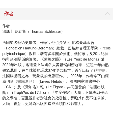
作者
作者
湯瑪士‧謝勒斯（Thomas Schlesser）
法國知名藝術史學者、作家，他也是哈同-伯格曼基金會
（Fondation Hartung-Bergman）總裁、巴黎綜合理工學院（?cole
polytechnique）教授，著有多本關於藝術、藝術家，及20世紀藝
術與政治關係的論著。《蒙娜之眼》（Les Yeux de Mona）於
2024年出版，迅速登上法國各大書籍暢銷榜冠軍，短短一年內熱
銷35萬冊，在全球被翻譯成37種語言版本，甚至出版了點字書，
法國媒體稱之為「現象級的出版巨作」。2025年，作者拿下由權
威刊物《書籍週刊》（Livres Hebdo）、法國國家圖書中心
（CNL）及《費加洛》報（Le Figaro）共同頒發的「法國出版
獎」（Troph?es de l'?dition）「年度作家」大獎，不單表彰作品
的文學性，更重視作者對社會的啟發性，獎勵其作品不僅卓越、
大膽、創意，更能為出版界造成延續性和影響力。