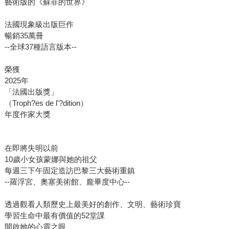
藝術版的《蘇菲的世界》
法國現象級出版巨作
暢銷35萬冊
--全球37種語言版本--
榮獲
2025年
「法國出版獎」
（Troph?es de l'?dition）
年度作家大獎
在即將失明以前
10歲小女孩蒙娜與她的祖父
每週三下午固定造訪巴黎三大藝術重鎮
--羅浮宮、奧塞美術館、龐畢度中心--
透過觀看人類歷史上最美好的創作、文明、藝術珍寶
學習生命中最有價值的52堂課
開啟她的心靈之眼