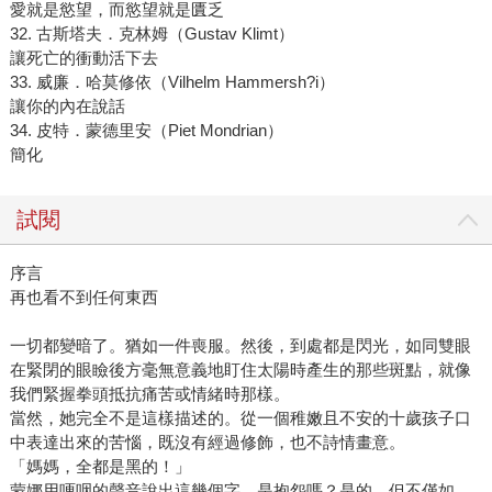
愛就是慾望，而慾望就是匱乏
32. 古斯塔夫．克林姆（Gustav Klimt）
讓死亡的衝動活下去
33. 威廉．哈莫修依（Vilhelm Hammersh?i）
讓你的內在說話
34. 皮特．蒙德里安（Piet Mondrian）
簡化
試閱
序言
再也看不到任何東西
一切都變暗了。猶如一件喪服。然後，到處都是閃光，如同雙眼
在緊閉的眼瞼後方毫無意義地盯住太陽時產生的那些斑點，就像
我們緊握拳頭抵抗痛苦或情緒時那樣。
當然，她完全不是這樣描述的。從一個稚嫩且不安的十歲孩子口
中表達出來的苦惱，既沒有經過修飾，也不詩情畫意。
「媽媽，全都是黑的！」
蒙娜用哽咽的聲音說出這幾個字。是抱怨嗎？是的，但不僅如