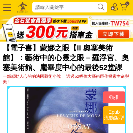
0
【電子書】蒙娜之眼【II 奧塞美術
館】：藝術中的心靈之眼－羅浮宮、奧
塞美術館、龐畢度中心的最後52堂課
一部感動人心的的法國藝術小說， 透過52幅偉大藝術巨作探索生命與
美！
強推
Epub
流動版型