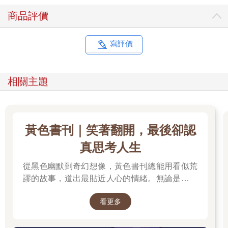
被遮蔽的瞳孔，並在醫師的詢問下，明確指出她似乎沒有出現任
商品評價
何語言障礙或癱瘓。
「這聽起來像是AIT。」他說，但沒有想要更進一步做出判斷。
他要蒙娜立即服用高劑量的阿斯匹靈，但最重要的是緊急將她送
寫評價
到主宮醫院，他會打電話請一位同業立刻進行治療。他不是偶然
想到這位同業的：那是一名出色的小兒科醫師，也是一位聲譽卓
著的眼科醫師，順帶一提，還是一名很有能力的催眠治療師。他
相關主題
推斷在正常情況下，這種失明狀態應該不會超過十分鐘，然後他
就掛上電話，然而距離事發當時已經過了整整十五分鐘了。
在車上，小女孩一邊哭泣，一邊拍打太陽穴。她的母親拉住她的
手肘，但在她內心深處，她也想要拍打這顆圓圓且脆弱的小腦
黃色書刊｜笑著翻開，最後卻認
袋，就像我們會敲打一台壞掉的機器，傻傻地期望它能重新發動
一樣。而那位父親則開著他那輛搖晃不已的老舊福斯汽車，希望
真思考人生
能揪出讓他小女兒生病的原因。他很生氣，確信廚房裡一定發生
過什麼事，而且還瞞著他。他反覆思索所有可能的原因，從一縷
從黑色幽默到奇幻想像，黃色書刊總能用看似荒
蒸氣到重重一跤都有可能。但是，不，蒙娜說了無數次：
謬的故事，道出最貼近人心的情緒。無論是人生
「突然就變成這樣子了！」
的迷惘、成長的掙扎，或是生活裡那些哭笑不得
父親說什麼也不信：
看更多
的瞬間，都在他的筆下化成令人會心一笑、又忍
「我們不會就這樣瞎了！」
不住深思的作品。最新長篇《奈何chill》以中年
然而，是的，我們也會「就這樣」變瞎了，證據就在此。而那個
男子變成兔子的異世界冒險，開啟全新故事篇