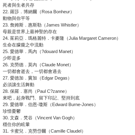
死者與生者共存
22. 羅莎．博納爾（Rosa Bonheur）
動物與你平等
23. 詹姆斯．惠斯勒（James Whistler）
母親是世界上最神聖的存在
24. 茱莉亞．瑪格麗特．卡麥隆（Julia Margaret Cameron）
生命在朦朧之中流動
25. 愛德華．馬內（?douard Manet）
少即是多
26. 克勞德．莫內（Claude Monet）
一切都會逝去，一切都會過去
27. 愛德加．竇加（Edgar Degas）
必須讓生活舞動
28. 保羅．塞尚（Paul C?zanne）
來吧，起身戰鬥、留下印記、堅持到底
29. 愛德華．伯恩-瓊斯（Edward Burne-Jones）
珍惜憂鬱
30. 文森．梵谷（Vincent Van Gogh）
穩住你的眩暈
31. 卡蜜兒．克勞岱爾（Camille Claudel）