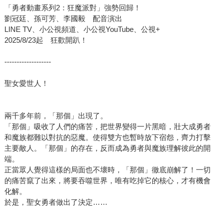
「勇者動畫系列2：狂魔派對」強勢回歸！
劉冠廷、孫可芳、李國毅 配音演出
LINE TV、小公視頻道、小公視YouTube、公視+
2025/8/23起 狂歡開趴！
-------------------
聖女愛世人！
兩千多年前，「那個」出現了。
「那個」吸收了人們的痛苦，把世界變得一片黑暗，壯大成勇者
和魔族都難以對抗的惡魔。使得雙方也暫時放下宿怨，齊力打擊
主要敵人。「那個」的存在，反而成為勇者與魔族理解彼此的開
端。
正當眾人覺得這樣的局面也不壞時，「那個」徹底崩解了！一切
的痛苦竄了出來，將要吞噬世界，唯有吃掉它的核心，才有機會
化解。
於是，聖女勇者做出了決定……