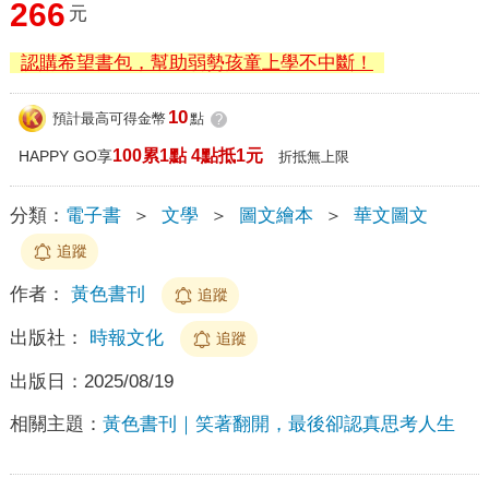
266
元
認購希望書包，幫助弱勢孩童上學不中斷！
10
預計最高可得金幣
點
?
100累1點 4點抵1元
HAPPY GO享
折抵無上限
分類：
電子書
＞
文學
＞
圖文繪本
＞
華文圖文
追蹤
作者：
黃色書刊
追蹤
出版社：
時報文化
追蹤
出版日：
2025/08/19
相關主題：
黃色書刊｜笑著翻開，最後卻認真思考人生