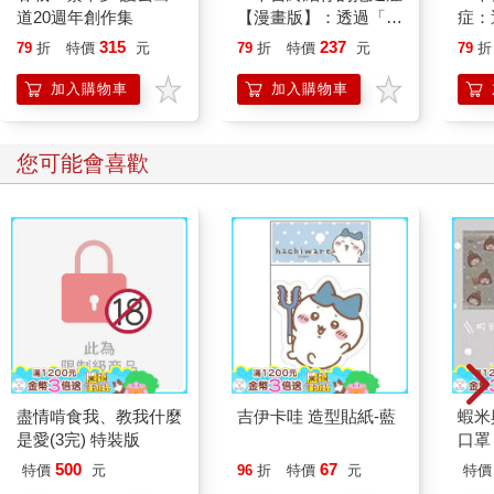
道20週年創作集
【漫畫版】：透過「小
症：
行動」打開大腦的行動
開大
315
237
79
折
特價
元
79
折
特價
元
79
折
開關，懶人也能變身
人也
「行動派」的37個科
的3
加入購物車
加入購物車
學方法
您可能會喜歡
盡情啃食我、教我什麼
吉伊卡哇 造型貼紙-藍
蝦米
是愛(3完) 特裝版
口罩
500
67
特價
元
96
折
特價
元
特價