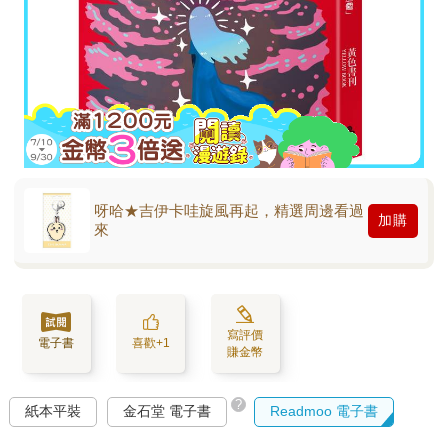
呀哈★吉伊卡哇旋風再起，精選周邊看過
加購
來
寫評價
電子書
喜歡+1
賺金幣
?
紙本平裝
金石堂 電子書
Readmoo 電子書