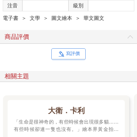
注音
級別
電子書
＞
文學
＞
圖文繪本
＞
華文圖文
商品評價
寫評價
相關主題
大衛．卡利
「生命是很神奇的，有些時候會出現很多貓……
有些時候卻連一隻也沒有。」繪本界黃金拍檔
——大衛．卡利＆莫尼卡．巴倫可，溫馨療癒新