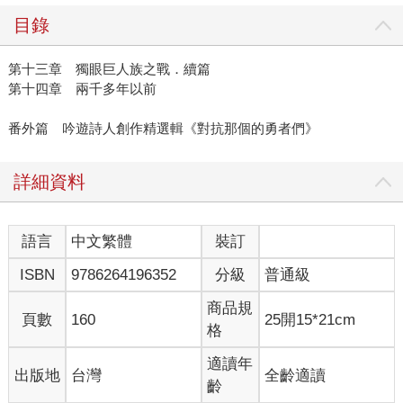
目錄
第十三章 獨眼巨人族之戰．續篇
第十四章 兩千多年以前
番外篇 吟遊詩人創作精選輯《對抗那個的勇者們》
詳細資料
語言
中文繁體
裝訂
ISBN
9786264196352
分級
普通級
商品規
頁數
160
25開15*21cm
格
適讀年
出版地
台灣
全齡適讀
齡