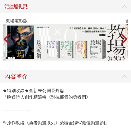
活動訊息
教場電影版
金
內容簡介
★特別收錄★全新未公開番外篇
「吟遊詩人創作精選輯《對抗那個的勇者們》」
-------------------
※原作改編《勇者動畫系列》榮獲金鐘57最佳動畫節目