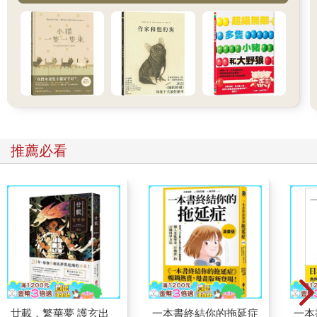
推薦必看
廿載．繁華夢 護玄出
一本書終結你的拖延症
一本