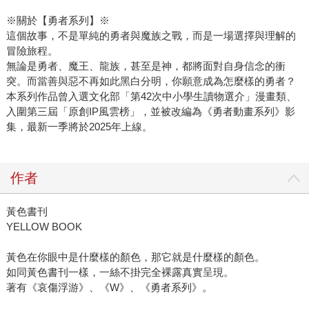
※關於【勇者系列】※
這個故事，不是單純的勇者與魔族之戰，而是一場選擇與理解的
冒險旅程。
無論是勇者、魔王、龍族，甚至是神，都將面對自身信念的衝
突。而當善與惡不再如此黑白分明，你願意成為怎麼樣的勇者？
本系列作品曾入選文化部「第42次中小學生讀物選介」漫畫類、
入圍第三屆「原創IP風雲榜」，並被改編為《勇者動畫系列》影
集，最新一季將於2025年上線。
作者
黃色書刊
YELLOW BOOK
黃色在你眼中是什麼樣的顏色，那它就是什麼樣的顏色。
如同黃色書刊一樣，一絲不掛完全裸露真實呈現。
著有《哀傷浮游》、《W》、《勇者系列》。