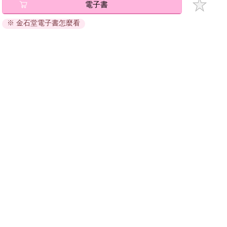
電子書
退換貨須知：
※ 金石堂電子書怎麼看
因版權保護，您在金石堂所購買的電子書僅能以金石堂專屬
的閱讀軟體開啟閱讀，無法以其他閱讀器或直接下載檔案。
依據「消費者保護法」第19條及行政院消費者保護處公告之
「通訊交易解除權合理例外情事適用準則」，非以有形媒介
提供之數位內容或一經提供即為完成之線上服務，經消費者
事先同意始提供。（如：電子書、電子雜誌、下載版軟體、
虛擬商品…等），
不受「網購服務需提供七日鑑賞期」的限
制
。為維護您的權益，建議您先使用「試閱」功能後再付款
購買。