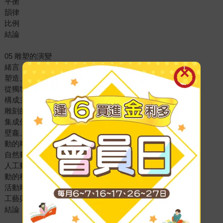
平衡
韻律
比例
結論
05 雕塑的演變
緒言
塑造、雕刻與鑄造
從獨塊石到開放形態
構成主義
雕刻的集成
集成佳作選
壁龕、箱框及洞窟
動的雕刻
自然動
人工動
動的種類
活動雕刻的幾個例子
工藝與雕刻
結論