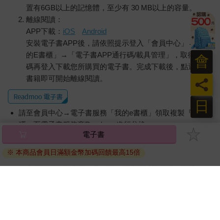
置有6GB以上的記憶體，至少有 30 MB以上的容量。
離線閱讀：
APP下載：
iOS
Android
安裝電子書APP後，請依照提示登入「會員中心」→「我
的E書櫃」→「電子書APP通行碼/載具管理」，取得通行
會
碼再登入下載您所購買的電子書。完成下載後，點選任一
書籍即可開始離線閱讀。
員
日
請至會員中心→電子書服務「我的e書櫃」領取複製『兌換
碼』至電子書服務商Readmoo進行兌換。
電子書
退換貨須知：
※ 本商品會員日滿額金幣加碼回饋最高15倍
因版權保護，您在金石堂所購買的電子書僅能以金石堂專屬
的閱讀軟體開啟閱讀，無法以其他閱讀器或直接下載檔案。
依據「消費者保護法」第19條及行政院消費者保護處公告之
「通訊交易解除權合理例外情事適用準則」，非以有形媒介
提供之數位內容或一經提供即為完成之線上服務，經消費者
事先同意始提供。（如：電子書、電子雜誌、下載版軟體、