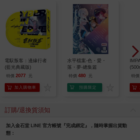
電馭叛客：邊緣行者
水平檔案-色・愛・
IM
(藍光典藏版)
落・夢-總集篇
(50
IMC
2077
480
特價
元
特價
元
特價
加入購物車
預購限定
訂購/退換貨須知
加入金石堂 LINE 官方帳號『完成綁定』，隨時掌握出貨動
態：