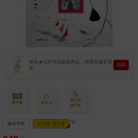
呀哈★吉伊卡哇旋風再起，精選周邊看過
加購
來
寫評價
電子書
喜歡+1
賺金幣
?
紙本平裝
金石堂 電子書