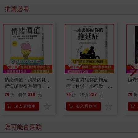
推薦必看
情緒價值：消除內耗，
一本書終結你的拖延
怪奇
把情緒變得有價值，跟
症：透過「小行動」打
誰都能自在相處
開大腦的行動開關，懶
316
237
79
折
特價
元
79
折
特價
元
79
折
人也能變身「行動派」
的37個科學方法
加入購物車
加入購物車
您可能會喜歡