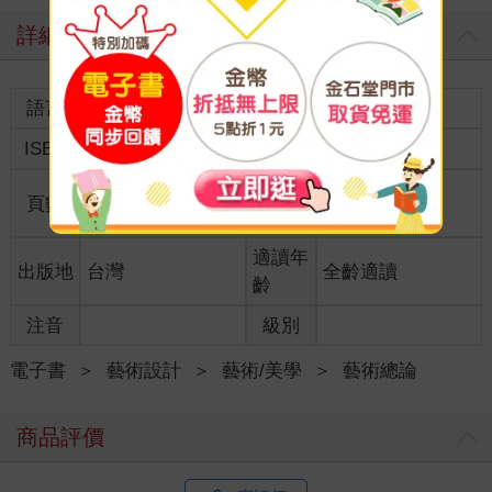
詳細資料
語言
中文繁體
裝訂
ISBN
9789862820131
分級
普通級
商品規
頁數
208
18開17*23cm
格
適讀年
出版地
台灣
全齡適讀
齡
注音
級別
電子書
＞
藝術設計
＞
藝術/美學
＞
藝術總論
商品評價