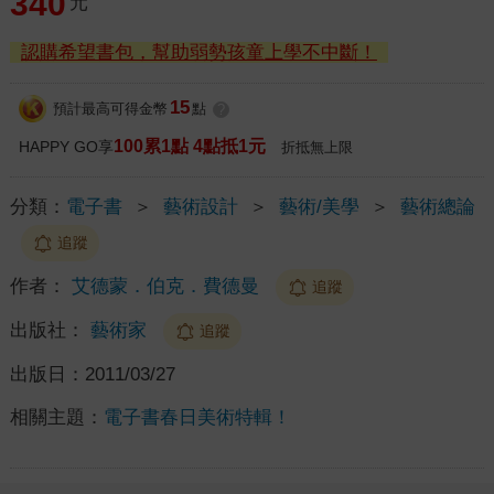
340
元
認購希望書包，幫助弱勢孩童上學不中斷！
15
預計最高可得金幣
點
?
100累1點 4點抵1元
HAPPY GO享
折抵無上限
分類：
電子書
＞
藝術設計
＞
藝術/美學
＞
藝術總論
追蹤
作者：
艾德蒙．伯克．費德曼
追蹤
出版社：
藝術家
追蹤
出版日：
2011/03/27
相關主題：
電子書春日美術特輯！