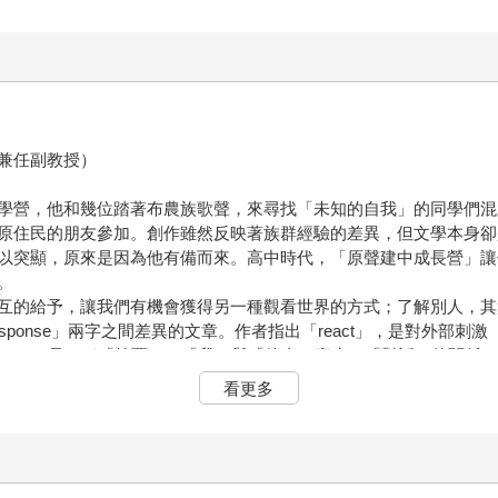
兼任副教授）
學營，他和幾位踏著布農族歌聲，來尋找「未知的自我」的同學們混
原住民的朋友參加。創作雖然反映著族群經驗的差異，但文學本身卻
以突顯，原來是因為他有備而來。高中時代，「原聲建中成長營」讓
。
互的給予，讓我們有機會獲得另一種觀看世界的方式；了解別人，其
sponse」兩字之間差異的文章。作者指出「react」，是對外部刺激
nse」，是一種「答覆」，「我」與「他者」產生了「對話」的關係，取
者指出「response」比「react」更具有倫理的向度，因而英文的「
看更多
既然是「響應」，它就不會是單方面的事，更不會是一時、濫情或一廂情願的
成「你與我」的對話關係。
的少年，如何在十年之間從「react」朝向「response」的
堅定且明確，他希望先去找到中學教書的工作（他渴望當中學老師）