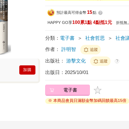
15
預計最高可得金幣
點
?
100累1點 4點抵1元
HAPPY GO享
折抵無
分類：
電子書
＞
社會哲思
＞
社會
作者：
許明智
追蹤
出版社：
游擊文化
追蹤
?
加購
出版日：
2025/10/01
電子書
※ 本商品會員日滿額金幣加碼回饋最高15倍