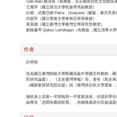
Sabi Batu 賴清美（泰雅族，尖石鄉原住民文化
王雅萍（國立政治大學民族學系副教授）
白紫．武賽亞納 Paicʉ．Usaiyana（鄒族，臺
邱韻芳（國立暨南大學東南亞學系教授）
黃美娥（國立臺灣大學臺灣文學研究所教授）
劉柳書琴 Qabus Lamilingan（布農族，國立清
作者
許明智
現為國立臺灣師範大學附屬高級中學國文科教師，國
民研究論叢》、《文史臺灣學報》等。著有《島史再
（國家教育研究院出版）與《臺灣原住民文學選集．
雖然身上流著一半閩南與一半客家血統，但源於學生
絲專頁「忽聞布農踏歌聲」，持續推廣原住民族議題