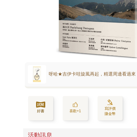
呀哈★吉伊卡哇旋風再起，精選周邊看過來
寫評價
好書
喜歡+1
賺金幣
活動訊息