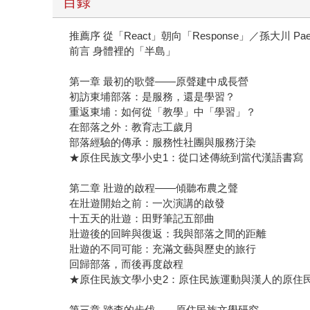
目錄
推薦序 從「React」朝向「Response」／孫大川 Paelab
前言 身體裡的「半島」
第一章 最初的歌聲——原聲建中成長營
初訪東埔部落：是服務，還是學習？
重返東埔：如何從「教學」中「學習」？
在部落之外：教育志工歲月
部落經驗的傳承：服務性社團與服務汙染
★原住民族文學小史1：從口述傳統到當代漢語書寫
第二章 壯遊的啟程——傾聽布農之聲
在壯遊開始之前：一次演講的啟發
十五天的壯遊：田野筆記五部曲
壯遊後的回眸與復返：我與部落之間的距離
壯遊的不同可能：充滿文藝與歷史的旅行
回歸部落，而後再度啟程
★原住民族文學小史2：原住民族運動與漢人的原住
第三章 踏查的步伐——原住民族文學研究