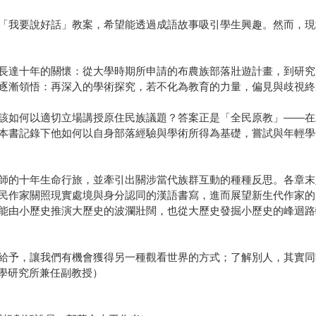
「我要說好話」教案，希望能透過成語故事吸引學生興趣。然而，現
長達十年的關懷：從大學時期所申請的布農族部落壯遊計畫，到研究
逐漸領悟：再深入的學術探究，若不化為教育的力量，偏見與歧視終
該如何以適切立場講授原住民族議題？答案正是「全民原教」——在
本書記錄下他如何以自身部落經驗與學術所得為基礎，嘗試與年輕學
師的十年生命行旅，並牽引出關涉當代族群互動的種種反思。各章末
民作家關照現實處境與身分認同的漢語書寫，進而展望新生代作家的
能由小歷史推演大歷史的波瀾壯闊，也從大歷史發掘小歷史的峰迴路
予，讓我們有機會獲得另一種觀看世界的方式；了解別人，其實同時也是
文學研究所兼任副教授）