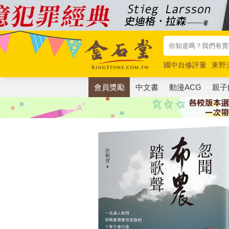
國中自修評量
東野
唯紅花綻放
奧德賽
會員獎勵
中文書
動漫ACG
親子