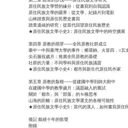
原住民族文學營的緣分：從書寫到自我認識
原住民族文學的疆界：從文學、紀錄片到電影
山林踏查與原住民歷史書寫
踏查遺緒的研究：從當代回望原住民族歷史
★原住民族文學小史3：原住民族文學中的時空擴展
第四章 原教的萌芽——全民原教社群成立
臺中一中與臺灣大學的事件：烯環鈉、火冒四．○五
尖石服役歲月：推廣全民原教的基礎
社群的力量：不同學科與原住民族議題
★原住民族文學小史4：都市與新生代原住民作家
第五章 原教的紮根——從建國中學到師大附中
在建國中學的教學歲月：議題融入的嘗試
關於「都市」與「部落」的Ｎ種思考
山海的距離：原住民族文學選文的各種可能性
★原住民族文學小史5：當代的漢人，如何書寫原住
後記 餘繞十年的歌聲
附錄