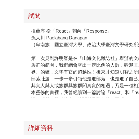
試閱
推薦序 從「React」朝向「Response」
孫大川 Paelabang Danapan
（卑南族，國立臺灣大學、政治大學臺灣文學研究所
第一次見到許明智是在「山海文化雜誌社」舉辦的文
族群的範圍，我們總會空出一定比例的人數，歡迎非
界。的確，文學有它的超越性！後來才知道明智之所
部落壯遊，一步一步引領他走進部落，也走進了自己
其實人與人或族群與族群間真實的相遇，乃是一種相
本靈修的書裡，我曾經讀到一篇討論「react」和「re
濃，「我」與「他者」的關係是對立的。而「respo
「響應」，突顯其「共鳴」的意涵。在這樣的字義解析下，作
（response）的「能力」（ability）。
又一次的「響應」中，將「我與他者」的關係，轉變
閱讀明智的《忽聞布農踏歌聲》，就彷彿看到一位十六歲
詳細資料
他未來的規劃，並鼓勵他報考博士班。他的答覆非常