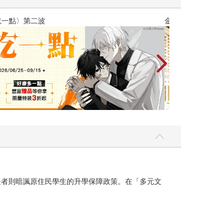
吃一點〉第二波
金石堂2026海
後者則暗諷原住民學生的升學保障政策。在「多元文