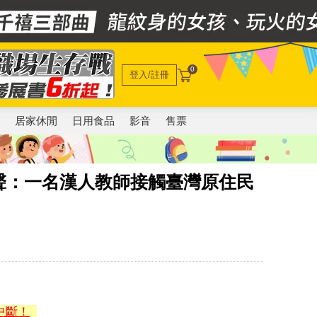
0
登入/註冊
電
居家休閒
日用食品
影音
售票
聲：一名漢人教師接觸臺灣原住民
中斷！