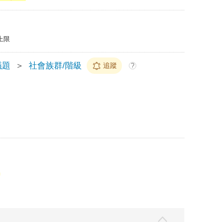
上限
議題
＞
社會族群/階級
追蹤
?