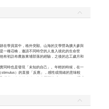
跡在學員當中，格外突顯。山海的文學營為擴大參與
是一種召喚，邀請不同時空的人進入彼此的生命世
他有初訪布農族東埔部落的經驗，之後的志工歲月和
實同時也是發現「未知的自己」。年輕的時候，在一
（stimulus）的直接「反應」，感性或情緒的意味較
得某種內在的連結。作者因而將「response」譯成
responsibility」（責任），乃是一種「響應」
浪漫衝動；它會召喚出一種對「他者」的責任感，在一次
歷程。記得明智在完成他碩士論文的前夕，我在課堂上問
，原來，朝向「他者」是他優先的考量，這和許多優