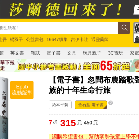
圭吾
楊双子
公益書包
16647續集
吉伊卡哇
通靈藥師
路邊攤新作
馬斯克
玩具總動員5
超慢跑
館
英文書
雜誌
電子書
文具
玩具親子
3C電玩
家
【電子書】忽聞布農踏歌
Epub
族的十年生命行旅
流動版型
?
紙本平裝
金石堂 電子書
315
7
折
元
450
元
認購希望書包，幫助弱勢孩童上學不