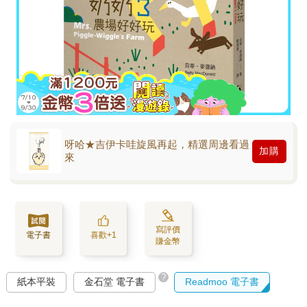
呀哈★吉伊卡哇旋風再起，精選周邊看過
加購
來
寫評價
電子書
喜歡+1
賺金幣
?
紙本平裝
金石堂 電子書
Readmoo 電子書