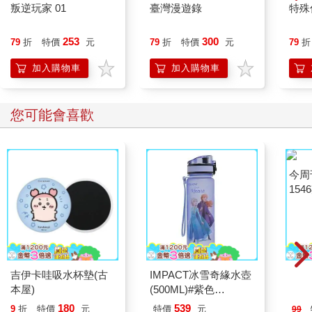
叛逆玩家 01
臺灣漫遊錄
特殊傳
253
300
79
折
特價
元
79
折
特價
元
79
折
加入購物車
加入購物車
您可能會喜歡
吉伊卡哇吸水杯墊(古
IMPACT冰雪奇緣水壺
今周
本屋)
(500ML)#紫色
154
IMDSB01PL
180
539
9
折
特價
元
特價
元
99