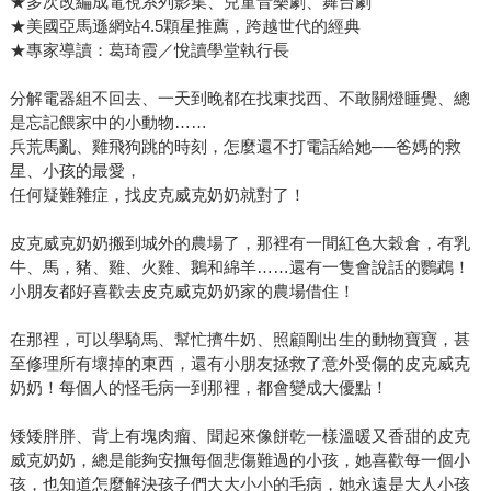
★多次改編成電視系列影集、兒童音樂劇、舞台劇
★美國亞馬遜網站4.5顆星推薦，跨越世代的經典
★專家導讀：葛琦霞／悅讀學堂執行長
分解電器組不回去、一天到晚都在找東找西、不敢關燈睡覺、總
是忘記餵家中的小動物……
兵荒馬亂、雞飛狗跳的時刻，怎麼還不打電話給她──爸媽的救
星、小孩的最愛，
任何疑難雜症，找皮克威克奶奶就對了！
皮克威克奶奶搬到城外的農場了，那裡有一間紅色大穀倉，有乳
牛、馬，豬、雞、火雞、鵝和綿羊……還有一隻會說話的鸚鵡！
小朋友都好喜歡去皮克威克奶奶家的農場借住！
在那裡，可以學騎馬、幫忙擠牛奶、照顧剛出生的動物寶寶，甚
至修理所有壞掉的東西，還有小朋友拯救了意外受傷的皮克威克
奶奶！每個人的怪毛病一到那裡，都會變成大優點！
矮矮胖胖、背上有塊肉瘤、聞起來像餅乾一樣溫暖又香甜的皮克
威克奶奶，總是能夠安撫每個悲傷難過的小孩，她喜歡每一個小
孩，也知道怎麼解決孩子們大大小小的毛病，她永遠是大人小孩