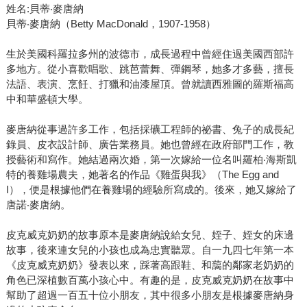
姓名:貝蒂‧麥唐納
貝蒂‧麥唐納（Betty MacDonald，1907-1958）
生於美國科羅拉多州的波德市，成長過程中曾經住過美國西部許
多地方。從小喜歡唱歌、跳芭蕾舞、彈鋼琴，她多才多藝，擅長
法語、表演、烹飪、打獵和油漆屋頂。曾就讀西雅圖的羅斯福高
中和華盛頓大學。
麥唐納從事過許多工作，包括採礦工程師的祕書、兔子的成長紀
錄員、皮衣設計師、廣告業務員。她也曾經在政府部門工作，教
授藝術和寫作。她結過兩次婚，第一次嫁給一位名叫羅柏‧海斯凱
特的養雞場農夫，她著名的作品《雞蛋與我》（The Egg and
I），便是根據他們在養雞場的經驗所寫成的。後來，她又嫁給了
唐諾‧麥唐納。
皮克威克奶奶的故事原本是麥唐納說給女兒、姪子、姪女的床邊
故事，後來連女兒的小孩也成為忠實聽眾。自一九四七年第一本
《皮克威克奶奶》發表以來，踩著高跟鞋、和藹的鄰家老奶奶的
角色已深植數百萬小孩心中。有趣的是，皮克威克奶奶在故事中
幫助了超過一百五十位小朋友，其中很多小朋友是根據麥唐納身