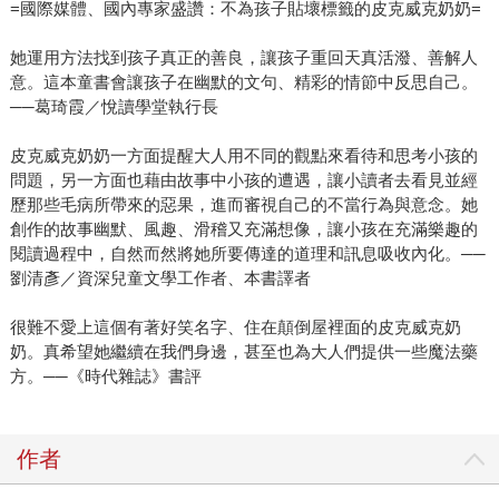
=國際媒體、國內專家盛讚：不為孩子貼壞標籤的皮克威克奶奶=
她運用方法找到孩子真正的善良，讓孩子重回天真活潑、善解人
意。這本童書會讓孩子在幽默的文句、精彩的情節中反思自己。
──葛琦霞／悅讀學堂執行長
皮克威克奶奶一方面提醒大人用不同的觀點來看待和思考小孩的
問題，另一方面也藉由故事中小孩的遭遇，讓小讀者去看見並經
歷那些毛病所帶來的惡果，進而審視自己的不當行為與意念。她
創作的故事幽默、風趣、滑稽又充滿想像，讓小孩在充滿樂趣的
閱讀過程中，自然而然將她所要傳達的道理和訊息吸收內化。──
劉清彥／資深兒童文學工作者、本書譯者
很難不愛上這個有著好笑名字、住在顛倒屋裡面的皮克威克奶
奶。真希望她繼續在我們身邊，甚至也為大人們提供一些魔法藥
方。──《時代雜誌》書評
作者