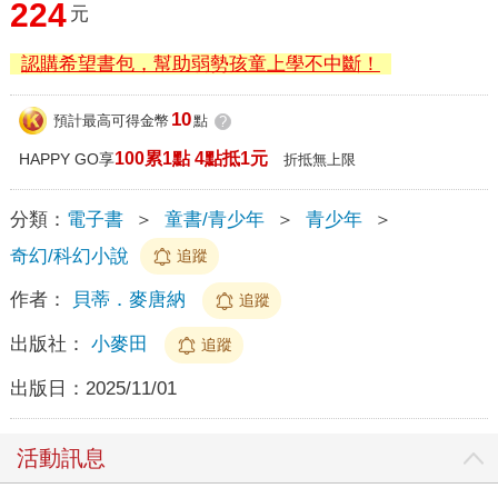
224
元
認購希望書包，幫助弱勢孩童上學不中斷！
10
預計最高可得金幣
點
?
100累1點 4點抵1元
HAPPY GO享
折抵無上限
分類：
電子書
＞
童書/青少年
＞
青少年
＞
奇幻/科幻小說
追蹤
作者：
貝蒂．麥唐納
追蹤
出版社：
小麥田
追蹤
出版日：
2025/11/01
活動訊息