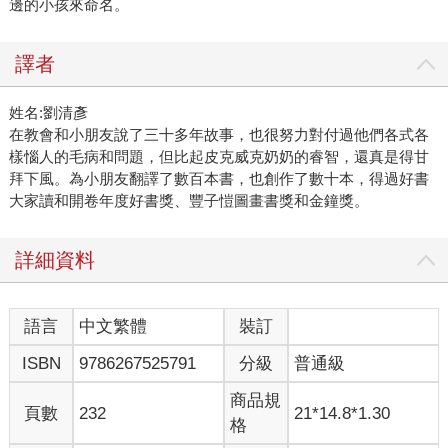
邊的小孩來命名。
譯者
姓名:劉清彥
在教會和小朋友說了三十多年故事，也很努力對付過他們各式各
樣惱人的毛病和問題，但比起皮克威克奶奶的睿智，還真是得甘
拜下風。為小朋友翻譯了數百本書，也創作了數十本，得過好書
大家讀和開卷年度好書獎、豐子愷圖畫書獎和金鐘獎。
詳細資料
語言
中文繁體
裝訂
ISBN
9786267525791
分級
普通級
商品規
頁數
232
21*14.8*1.30
格