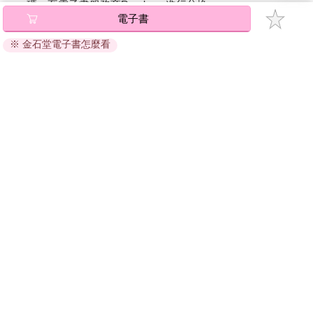
碼』至電子書服務商Readmoo進行兌換。
電子書
退換貨須知：
※ 金石堂電子書怎麼看
因版權保護，您在金石堂所購買的電子書僅能以金石堂專屬
的閱讀軟體開啟閱讀，無法以其他閱讀器或直接下載檔案。
依據「消費者保護法」第19條及行政院消費者保護處公告之
「通訊交易解除權合理例外情事適用準則」，非以有形媒介
提供之數位內容或一經提供即為完成之線上服務，經消費者
事先同意始提供。（如：電子書、電子雜誌、下載版軟體、
虛擬商品…等），
不受「網購服務需提供七日鑑賞期」的限
制
。為維護您的權益，建議您先使用「試閱」功能後再付款
購買。