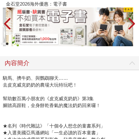
春光ｘ奇幻基地｜全書系展
內容簡介
騎馬、擠牛奶、與鸚鵡聊天……
去皮克威克奶奶的農場大玩特玩吧！
幫助數百萬小朋友的《皮克威克奶奶》第3集
腳踏高跟鞋，全身餅乾香氣的魔法奶奶回來囉！
★名列《時代雜誌》「十個令人想念的童書系列」
★入選美國亞馬遜網站「一生必讀的百本童書」