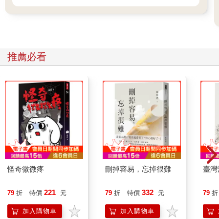
推薦必看
怪奇微微疼
刪掉容易，忘掉很難
臺灣
221
332
79
折
特價
元
79
折
特價
元
79
折
加入購物車
加入購物車