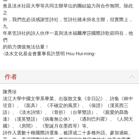
會及淡水社區大學等共同主辦單位的團結協力與合作無間。除此
之
外，我們也必須感謝笠詩社，笠詩社雖未掛名主辦，但實際上，
九
年來笠詩社的詩人伙伴一直與淡水福爾摩莎國際詩歌節同在，他
們
的助力價值無法估量！
-淡水文化基金會董事長許慧明 Hsu Hui-ming-
作者
陳秀珍
淡江大學中國文學系畢業。出版散文集《非日記》、詩集《林中
弦音》、《面具》、《不確定的風景》、《保證》（漢英西三
語）、《淡水詩情》、《骨折》（台華雙語）、《親愛的聶魯
達》（漢英雙語）《病毒無公休》、《遇到巴列霍》、《人間天
國》、《房間》、《聖誕月在墨西哥》等。
詩作入選數十種國際詩選集，被譯成二十多種外語。參加過歐、