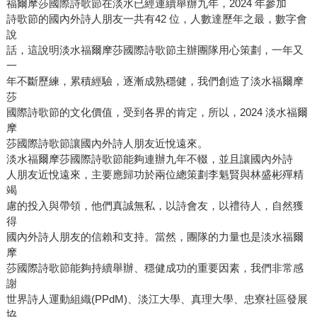
福爾摩莎國際詩歌節在淡水已經連續舉辦九年，2024 年參加
詩歌節的國內外詩人朋友一共有42 位，人數達歷年之最，數字會
說
話，這說明淡水福爾摩莎國際詩歌節主辦團隊用心策劃，一年又
一
年不斷歷練，累積經驗，逐漸成熟穩健，我們創造了淡水福爾摩
莎
國際詩歌節的文化價值，受到各界的肯定，所以，2024 淡水福爾
摩
莎國際詩歌節讓國內外詩人朋友近悅遠來。
淡水福爾摩莎國際詩歌節能夠連辦九年不輟，並且讓國內外詩
人朋友近悅遠來，主要應歸功於兩位總策劃李魁賢與林盛彬殫精
竭
慮的投入與帶領，他們真誠無私，以詩會友，以禮待人，自然獲
得
國內外詩人朋友的信賴和支持。當然，團隊的力量也是淡水福爾
摩
莎國際詩歌節能夠持續舉辦、穩健成功的重要因素，我們非常感
謝
世界詩人運動組織(PPdM)、淡江大學、真理大學、忠寮社區發展
協