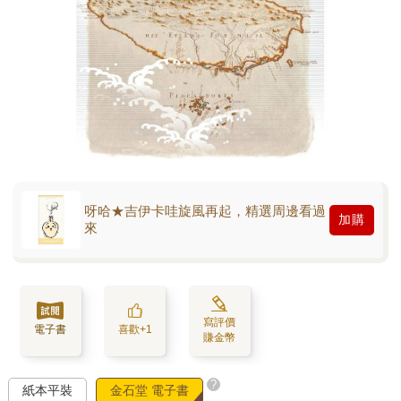
呀哈★吉伊卡哇旋風再起，精選周邊看過
加購
來
寫評價
電子書
喜歡+1
賺金幣
?
紙本平裝
金石堂 電子書