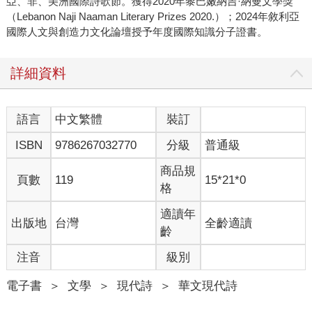
亞、非、美洲國際詩歌節。獲得2020年黎巴嫩納吉·納曼文學獎
（Lebanon Naji Naaman Literary Prizes 2020.）；2024年敘利亞
國際人文與創造力文化論壇授予年度國際知識分子證書。
詳細資料
語言
中文繁體
裝訂
ISBN
9786267032770
分級
普通級
商品規
頁數
119
15*21*0
格
適讀年
出版地
台灣
全齡適讀
齡
注音
級別
電子書
＞
文學
＞
現代詩
＞
華文現代詩