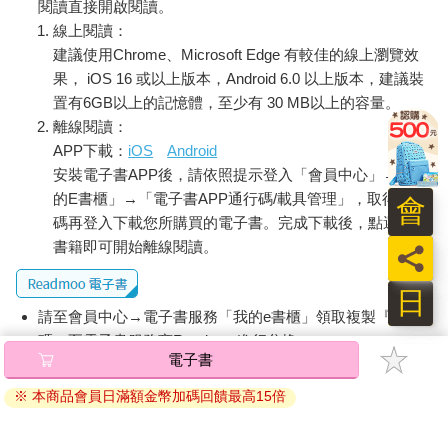
閱讀直接開啟閱讀。
線上閱讀：
建議使用Chrome、Microsoft Edge 有較佳的線上瀏覽效
果， iOS 16 或以上版本，Android 6.0 以上版本，建議裝
置有6GB以上的記憶體，至少有 30 MB以上的容量。
離線閱讀：
APP下載：
iOS
Android
安裝電子書APP後，請依照提示登入「會員中心」→「我
的E書櫃」→「電子書APP通行碼/載具管理」，取得通行
會
碼再登入下載您所購買的電子書。完成下載後，點選任一
書籍即可開始離線閱讀。
員
日
請至會員中心→電子書服務「我的e書櫃」領取複製『兌換
碼』至電子書服務商Readmoo進行兌換。
電子書
退換貨須知：
※ 本商品會員日滿額金幣加碼回饋最高15倍
因版權保護，您在金石堂所購買的電子書僅能以金石堂專屬
的閱讀軟體開啟閱讀，無法以其他閱讀器或直接下載檔案。
依據「消費者保護法」第19條及行政院消費者保護處公告之