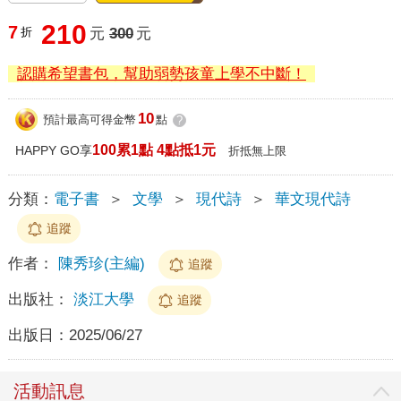
210
7
折
元
300
元
認購希望書包，幫助弱勢孩童上學不中斷！
10
預計最高可得金幣
點
?
100累1點 4點抵1元
HAPPY GO享
折抵無上限
分類：
電子書
＞
文學
＞
現代詩
＞
華文現代詩
追蹤
作者：
陳秀珍(主編)
追蹤
出版社：
淡江大學
追蹤
出版日：
2025/06/27
活動訊息