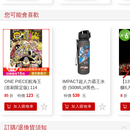
您可能會喜歡
ONE PIECE航海王
IMPACT超人力霸王水
【1
(首刷限定版) 114
壺 (500ML)#黑色
釀6入
IMUTB01BK
123
539
85
折
特價
元
特價
元
8
折
加入購物車
加入購物車
訂購/退換貨須知