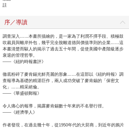
註
序／導讀
調查深入……本書所描繪的，是一家為了利潤不擇手段、積極鼓
吹裁員與離岸外包，幾乎完全脫離道德與價值準則的企業……這
本書清楚而駭人的揭示了過去五十年間，促使美國中產階級逐步
衰退的管理哲學。
——《紐約時報書評》
徹底粉碎了麥肯錫光鮮亮麗的形象……在這部以《紐約時報》調
查報導為基礎的精湛巨作，兩人成功突破了麥肯錫的「保密文
化」……精采絕倫。
——《華盛頓郵報》
令人痛心的報導，揭露麥肯錫數十年來的不名譽行徑。
——《經濟學人》
作者發現，在過去幾十年，從1950年代的大菸商，到近年的鴉片