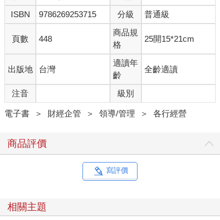
顯示，菸草公司正刻意把香菸設計成會上癮的產品。
ISBN
9786269253715
分級
普通級
這次的焦點，不再只是圍繞在香菸是否導致心血管疾病或癌症。
商品規
因為業者過去辯稱，如果成年人明知風險但仍選擇抽菸，那不能
頁數
448
25開15*21cm
格
怪到菸草公司頭上。但是新披露的研究引發一個新問題：抽菸的
人，真的有選擇嗎？如果他們之所以抽菸，是因為業者在香菸中
適讀年
出版地
台灣
全齡適讀
添加了成癮性毒品尼古丁呢？
齡
有證人指控，菸草公司為了讓抽菸的人上癮，在產品中加入足夠
注音
級別
劑量的尼古丁，在菸草中添加氨，讓藥效更強。他們種植高尼古
丁含量的菸草，並混合不同菸葉來達到理想的尼古丁水準。一家
電子書
＞
財經企管
＞
領導/管理
＞
各行經營
大型香菸製造商曾經寫道，該公司的長期利益是建立在「控制和
有效利用我們購買的每一磅尼古丁」。
商品評價
菸草公司祕密研究過尼古丁的藥理學，知道沒有尼古丁，人們就
不會吸菸。「一包香菸，就是一個儲存尼古丁的容器。」菸草公
寫評價
司菲利普莫里斯（Philip Morris）一名研究員寫道：「每一根香
菸，都是投放尼古丁劑量的分配器；每一口煙霧，都是尼古丁的
載體。」
相關主題