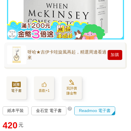
呀哈★吉伊卡哇旋風再起，精選周邊看過
加購
來
寫評價
電子書
喜歡+1
賺金幣
?
紙本平裝
金石堂 電子書
Readmoo 電子書
420
元