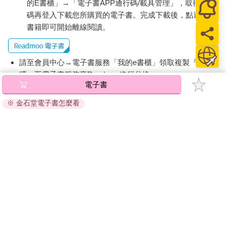
備忘錄中有些建議，沒有獲得採納。菲利普莫里斯拒絕降價出售
的E書櫃」→「電子書APP通行碼/載具管理」，取得通行
產品，廣告──特別是它的旗艦品牌萬寶路──已經飽和，而且旗
碼再登入下載您所購買的電子書。完成下載後，點選任一
下工廠已經很有效率。麥肯錫告訴菲利普莫里斯，唯一的出路
書籍即可開始離線閱讀。
是：擴張、加強銷售、改善「商品的陳列和展示」。
加強銷售，正好是麥肯錫的強項。它自豪地宣稱：「過去三年，
請至會員中心→電子書服務「我的e書櫃」領取複製『兌換
我們曾與大多數全美前二十五大消費品製造商、半數以上最大的
碼』至電子書服務商Readmoo進行兌換。
零售業者合作。」麥肯錫派出了旗下的明星級顧問安德魯．帕森
電子書
斯（Andrew John Parsons），這位英國出生的高材生在牛津大學
退換貨須知：
獲得兩個學位後，就讀哈佛商學院，並獲得貝克學者的殊榮。麥
※ 金石堂電子書怎麼看
因版權保護，您在金石堂所購買的電子書僅能以金石堂專屬
肯錫還列出另外兩位資深合夥人──負責南美洲業務的查爾斯．蕭
的閱讀軟體開啟閱讀，無法以其他閱讀器或直接下載檔案。
（Charles Shaw），以及帶領北美消費品業務的湯姆．威爾森
依據「消費者保護法」第19條及行政院消費者保護處公告之
（Tom Wilson）。麥肯錫還計畫增加研究分析師和系統顧問，該
「通訊交易解除權合理例外情事適用準則」，非以有形媒介
公司表示：「我們建議成立三種有效的組織：專案小組、指導委
提供之數位內容或一經提供即為完成之線上服務，經消費者
員會、密集舉行的研討會。」
事先同意始提供。（如：電子書、電子雜誌、下載版軟體、
虛擬商品…等），
不受「網購服務需提供七日鑑賞期」的限
年輕的麥肯錫顧問馬克．勒杜（Mark LeDoux），被分配到這個
制
。為維護您的權益，建議您先使用「試閱」功能後再付款
菸草業的小組，負責處理那些覺得賣香菸很麻煩的小型通路。當
購買。
時架上品牌已經很多，香菸業者仍不斷增加新品牌，有些通路甚
至不想再繼續銷售香菸。毛利已經夠低，再加上偷香菸的竊賊和
搶匪，根本沒賺頭。麥肯錫安撫這些通路，「我們算過，香菸的