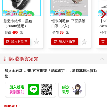
的。因為該公司曾經建議菲利普莫里斯，指定一個部門來執行兩
項任務，一是「整理各種吸菸和健康有關問題的研究」，二是針
對「吸菸的生理反應」進行研究。
悠遊卡錶帶－黑色
蝦米與毛孩_平面防護
【N
（20mm適用）
口罩（2入）
24c
在閱讀了麥肯錫一九五六年那份報告後，該菸草公司製造部門的
副總裁安德魯．布里頓（Andrew C. Britton）在一份內部備忘錄中
490
35
特價
元
特價
元
特價
寫道：「我認為應該針對吸菸者在有意識或無意識中，想要我們
加入購物車
加入購物車
提供的東西，進行持續性的研究。」而吸菸者「無意識」中想要
的樂趣之一，就是尼古丁。
市場飽和怎辦？那就改善「商品的陳列和展示」
訂購/退換貨須知
所有關於「香菸有害健康」的懷疑，在一九六四年一個星期六早
加入金石堂 LINE 官方帳號『完成綁定』，隨時掌握出貨動
上，都可畫下句點。
態：
美國聯邦公共衞生署長（US Surgeon General）路德．泰瑞
（Luther Terry）表示，許多研究已經證實肺癌與吸菸之間的關
聯。泰瑞知道公布這種消息的影響力，特別選在週末舉行記者
會，避免衝擊股價。儘管當時吸菸還沒有被廣泛抵制，但以深入
研究和熟悉商業運作而聞名的麥肯錫，不可能不知道菸草業客戶
提醒您！！