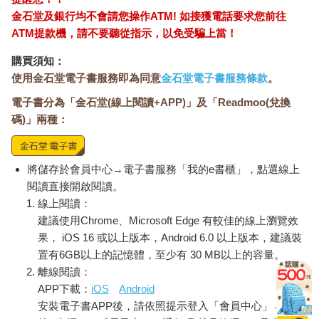
所帶來的聲譽風險。
金石堂及銀行均不會請您操作ATM! 如接獲電話要求您前往
ATM提款機，請不要聽從指示，以免受騙上當！
但麥肯錫似乎一點都不在意。隨著對菸害的警示升級，麥肯錫接
下更多菸草客戶，包括雷諾（R. J. Reynolds）、羅瑞拉德
購買須知：
（Lorillard）、布朗威廉森（Brown & Williamson）、英美菸草
使用金石堂電子書服務即為同意
金石堂電子書服務條款
。
（British American Tobacco），就連日本菸草（Japan Tobacco
電子書分為「金石堂(線上閱讀+APP)」及「Readmoo(兌換
International）也成了麥肯錫客戶。除此之外，麥肯錫還設法提高
德國和拉丁美洲的香菸銷量。
碼)」兩種：
菸草公司聘請麥肯錫，不只是為了把招牌擦得更亮，而是把麥肯
錫視為珍貴的盟友和策略顧問。
將儲存於會員中心→電子書服務「我的e書櫃」，點選線上
閱讀直接開啟閱讀。
一九八五年，麥肯錫準備了一份三十六頁的機密備忘錄，給即將
線上閱讀：
上任的菲利普莫里斯總裁威廉．坎貝爾（William Campbell）。在
建議使用Chrome、Microsoft Edge 有較佳的線上瀏覽效
備忘錄中，針對香菸消費停滯成長（因為健康意識抬頭）的情
果， iOS 16 或以上版本，Android 6.0 以上版本，建議裝
況，提出該如何保持競爭力的建議。當時對公司與坎貝爾而言，
置有6GB以上的記憶體，至少有 30 MB以上的容量。
都是關鍵時刻：菲利普莫里斯剛超越宿敵雷諾成為業界龍頭，而
離線閱讀：
坎貝爾也即將晉升（他後來成為那批在國會作證尼古丁不會上癮
APP下載：
iOS
Android
的菸草業高層之一）。
安裝電子書APP後，請依照提示登入「會員中心」→「我