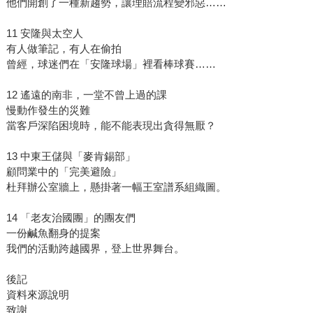
他們開創了一種新趨勢，讓理賠流程變邪惡……
11 安隆與太空人
有人做筆記，有人在偷拍
曾經，球迷們在「安隆球場」裡看棒球賽……
12 遙遠的南非，一堂不曾上過的課
慢動作發生的災難
當客戶深陷困境時，能不能表現出貪得無厭？
13 中東王儲與「麥肯錫部」
顧問業中的「完美避險」
杜拜辦公室牆上，懸掛著一幅王室譜系組織圖。
14 「老友治國團」的團友們
一份鹹魚翻身的提案
我們的活動跨越國界，登上世界舞台。
後記
資料來源說明
致謝