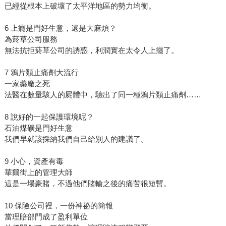
已經從根本上破壞了太平洋地區的勢力均衡。
6 上癮是門好生意，還是大麻煩？
為菸草公司服務
無法抗拒菸草公司的誘惑，利潤實在太令人上癮了。
7 鴉片類止痛劑大流行
一家藥廠之死
法醫在數量駭人的屍體中，驗出了同一種鴉片類止痛劑……
8 說好的一起保護環境呢？
石油煤礦是門好生意
我們早就該採納我們自己給別人的建議了。
9 小心，資產有毒
華爾街上的管理大師
這是一場豪賭，不過他們賭輸之後的痛苦很短暫。
10 保險公司裡，一份神祕的簡報
當理賠部門成了盈利單位