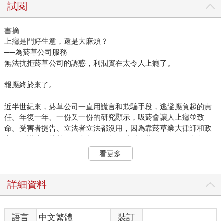
試閱
書摘
上癮是門好生意，還是大麻煩？
──為菸草公司服務
無法抗拒菸草公司的誘惑，利潤實在太令人上癮了。
報應終於來了。
近半世紀來，菸草公司一直用謊言和欺騙手段，逃避應負起的責
任。年復一年、一份又一份的研究顯示，吸菸會讓人上癮並致
命。受害者提告、立法者立法都沒用，因為靠菸草業大律師和政
客們的護航，菸草公司大老闆們都可以隱身幕後，只向股東負
責。
看更多
一九九四年四月十四日的眾議院雷伯恩大樓2123號會議室，改變
了一切。
詳細資料
眾議院一個委員會展開前所未見的行動：召集七家最大的菸草公
司高階主管，首次公開回答與產品相關的問題。因為最新的研究
語言
中文繁體
裝訂