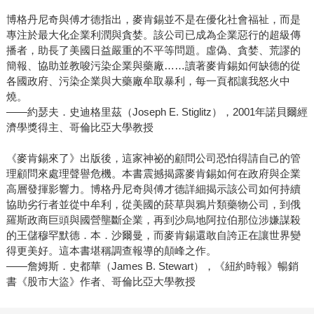
博格丹尼奇與傅才德指出，麥肯錫並不是在優化社會福祉，而是
專注於最大化企業利潤與貪婪。該公司已成為企業惡行的超級傳
播者，助長了美國日益嚴重的不平等問題。虛偽、貪婪、荒謬的
簡報、協助並教唆污染企業與藥廠……讀著麥肯錫如何缺德的從
各國政府、污染企業與大藥廠牟取暴利，每一頁都讓我怒火中
燒。
——約瑟夫．史迪格里茲（Joseph E. Stiglitz），2001年諾貝爾經
濟學獎得主、哥倫比亞大學教授
《麥肯錫來了》出版後，這家神祕的顧問公司恐怕得請自己的管
理顧問來處理聲譽危機。本書震撼揭露麥肯錫如何在政府與企業
高層發揮影響力。博格丹尼奇與傅才德詳細揭示該公司如何持續
協助劣行者並從中牟利，從美國的菸草與鴉片類藥物公司，到俄
羅斯政商巨頭與國營壟斷企業，再到沙烏地阿拉伯那位涉嫌謀殺
的王儲穆罕默德．本．沙爾曼，而麥肯錫還敢自誇正在讓世界變
得更美好。這本書堪稱調查報導的顛峰之作。
——詹姆斯．史都華（James B. Stewart），《紐約時報》暢銷
書《股市大盜》作者、哥倫比亞大學教授