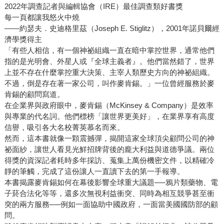
2022年調查記者與編輯協會（IRE）最佳調查類好書獎
每一頁都讓我怒火中燒
——約瑟夫．史迪格里茲（Joseph E. Stiglitz），2001年諾貝爾經
濟學獎得主
「有些人相信，有一個神祕組織一直在暗中掌控世界，通常他們
指的是光明會、外星人或『全球主義者』。他們當然錯了，世界
上並不存在什麼掌控重大決策、主宰人類歷史方向的神祕組織。
不過，倒是存在著一家公司，叫作麥肯錫。」一位曾經服務於麥
肯錫的顧問寫道。
在企業界與政府眼中，麥肯錫（McKinsey & Company）是效率
與專業的代名詞。他們標榜「讓世界更美好」，在業界享有高度
信譽，吸引各大名校菁英慕名而來。
然而，這本書就像一顆震撼彈，揭開這家全球頂尖顧問公司的神
祕面紗，讓世人看見光鮮招牌背後的龐大利益與道德爭議。兩位
得獎的資深記者耗時多年採訪、蒐集上萬份機密文件，以精確冷
靜的筆觸，完成了這份讓人一直讀下去的第一手報導。
本書揭露麥肯錫如何在幕後影響全球重大議題──鴉片類藥物、電
子菸合法化等等，還多次無視利益衝突、同時為相互競爭甚至衝
突的兩方服務──例如一面協助中國政府，一面當美國國防部的顧
問。