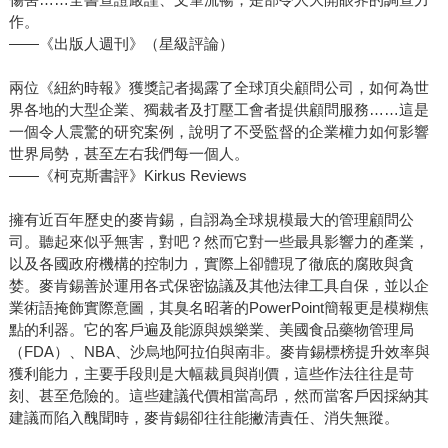
作。
——《出版人週刊》（星級評論）
兩位《紐約時報》獲獎記者揭露了全球頂尖顧問公司，如何為世
界各地的大型企業、獨裁者及打壓工會者提供顧問服務……這是
一個令人震驚的研究案例，說明了不受監督的企業權力如何影響
世界局勢，甚至左右我們每一個人。
——《柯克斯書評》Kirkus Reviews
擁有近百年歷史的麥肯錫，自詡為全球規模最大的管理顧問公
司。聽起來似乎無害，對吧？然而它對一些最具影響力的產業，
以及各國政府機構的控制力，實際上卻體現了徹底的腐敗與貪
婪。麥肯錫善於運用各式保密協議及其他法律工具自保，並以企
業術語掩飾實際意圖，其臭名昭著的PowerPoint簡報更是模糊焦
點的利器。它的客戶遍及能源與娛樂業、美國食品藥物管理局
（FDA）、NBA、沙烏地阿拉伯與南非。麥肯錫標榜提升效率與
獲利能力，主要手段則是大幅裁員與削價，這些作法往往是苛
刻、甚至危險的。這些建議代價相當高昂，然而當客戶因採納其
建議而陷入醜聞時，麥肯錫卻往往能撇清責任、消失無蹤。