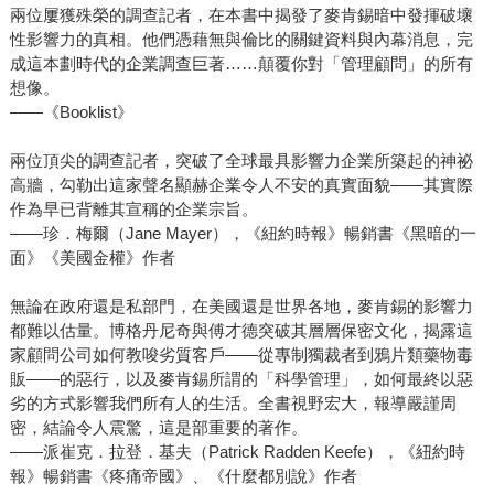
兩位屢獲殊榮的調查記者，在本書中揭發了麥肯錫暗中發揮破壞
性影響力的真相。他們憑藉無與倫比的關鍵資料與內幕消息，完
成這本劃時代的企業調查巨著……顛覆你對「管理顧問」的所有
想像。
——《Booklist》
兩位頂尖的調查記者，突破了全球最具影響力企業所築起的神祕
高牆，勾勒出這家聲名顯赫企業令人不安的真實面貌——其實際
作為早已背離其宣稱的企業宗旨。
——珍．梅爾（Jane Mayer），《紐約時報》暢銷書《黑暗的一
面》《美國金權》作者
無論在政府還是私部門，在美國還是世界各地，麥肯錫的影響力
都難以估量。博格丹尼奇與傅才德突破其層層保密文化，揭露這
家顧問公司如何教唆劣質客戶——從專制獨裁者到鴉片類藥物毒
販——的惡行，以及麥肯錫所謂的「科學管理」，如何最終以惡
劣的方式影響我們所有人的生活。全書視野宏大，報導嚴謹周
密，結論令人震驚，這是部重要的著作。
——派崔克．拉登．基夫（Patrick Radden Keefe），《紐約時
報》暢銷書《疼痛帝國》、《什麼都別說》作者