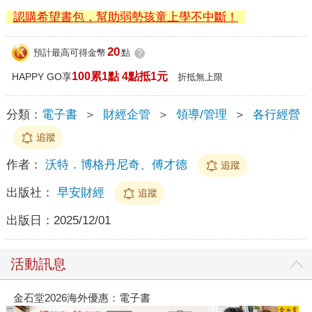
認購希望書包，幫助弱勢孩童上學不中斷！
20
預計最高可得金幣
點
?
100累1點 4點抵1元
HAPPY GO享
折抵無上限
分類：
電子書
＞
財經企管
＞
領導/管理
＞
各行經營
追蹤
作者：
沃特．博格丹尼奇、傅才德
追蹤
出版社：
早安財經
追蹤
出版日：
2025/12/01
活動訊息
金石堂2026海外優惠：電子書