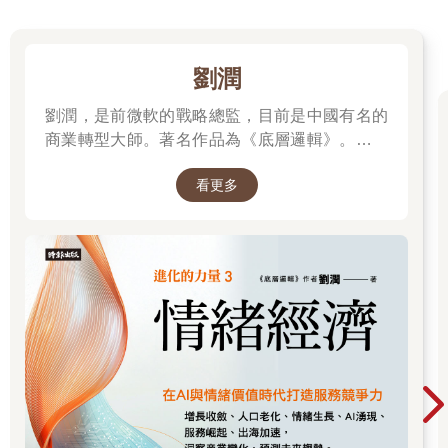
由於市場擔心吸菸可能會被徹底禁止，香菸概念股應聲下跌。菲
利普莫里斯試圖針對兩名記者，以及他們所服務的美國廣播公司
（ＡＢＣ），提出一百億美元的誹謗訴訟（因為這兩位記者深入
調查這起事件）來嚇阻媒體報導。
劉潤
但為時已晚，風向已經轉了。
劉潤，是前微軟的戰略總監，目前是中國有名的
商業轉型大師。著名作品為《底層邏輯》。唯有
聽證會當天，全美現場直播，難得見到七位菸草公司大老闆排排
透過「底層邏輯+環境變數」，才能在千變萬化
站、舉手宣誓自己接下來的話會句句屬實。
看更多
的世界中，認清所有真相！
但他們拒絕承認大多數美國人都知道的事實：香菸有害健康，而
且會上癮。哈佛大學歷史學教授艾倫．布蘭特（Allan M. Brandt）
寫道，這場聽證會「引發民眾對企業虛假和貪婪的憤怒」。從那
時候開始，菸草公司在法庭上連連失利，十年後付了兩千多億美
元賠償金，創下美國史上賠償金額最高的民事訴訟和解案。「這
場聽證會為公共衛生贏得一場具有里程碑意義的勝利。」《紐約
時報》社論說。菸草公司成了過街老鼠。
一千四百頁的報告裡，都沒有出現它的名字
麥肯錫密切關注這個趨勢，因為數十年來，旗下的顧問們一直在