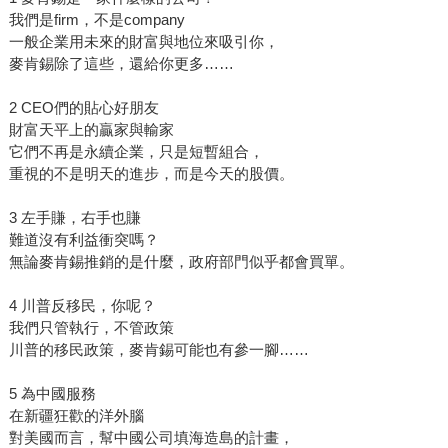
我們是firm，不是company
一般企業用未來的財富與地位來吸引你，
麥肯錫除了這些，還給你更多……
2 CEO們的貼心好朋友
財富天平上的贏家與輸家
它們不再是永續企業，只是短暫組合，
重視的不是明天的進步，而是今天的股價。
3 左手賺，右手也賺
難道沒有利益衝突嗎？
無論麥肯錫推銷的是什麼，政府部門似乎都會買單。
4 川普反移民，你呢？
我們只管執行，不管政策
川普的移民政策，麥肯錫可能也有參一腳……
5 為中國服務
在新疆狂歡的洋外腦
對美國而言，幫中國公司填海造島的計畫，