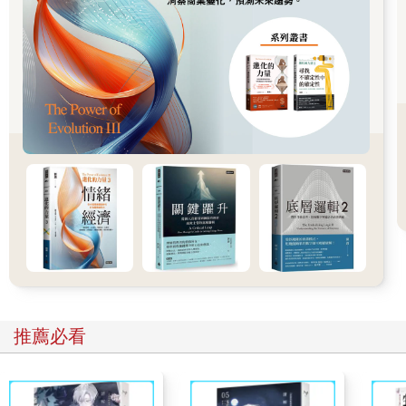
幫菸草公司賣出更多香菸。這一切，都不為外界所知。在國會聽
證會上兩本總共一千四百頁的報告中、在媒體的調查報導裡，都
沒有出現麥肯錫的名字。
保密，對麥肯錫和菸草業者來說都有好處。業者不希望讓這些顧
問對外透露自己的行銷策略，而麥肯錫也不希望自己的聲譽搞
砸，讓外界發現自己是幫凶，可能還讓未來員工拿來質疑公司的
「價值觀」（這是新進員工跟客戶之間使用頻率極高的詞彙）。
這些菸草公司就算聲名狼藉，還是有人願意合作，原因只有一
個：他們有大把鈔票。正如巴菲特曾經說過：「我告訴你為什麼
我喜歡菸草公司，成本只要一美分，但產品可賣一美元。這種東
西讓人上癮，而且有極高的品牌忠誠度。」就像許多老菸槍，麥
肯錫無法抗拒菸草公司的誘惑，利潤實在太令人上癮了。
麥肯錫公司為大菸草公司提供服務的故事，一直沒有曝光，箇中
細節就深深埋藏在一千四百萬頁的檔案中。
推薦必看
故事，要從至少一九五六年講起。當時麥肯錫深入研究菲利普莫
里斯的營運模式，參觀工廠、訪談主管並研究了銷售數據。最後