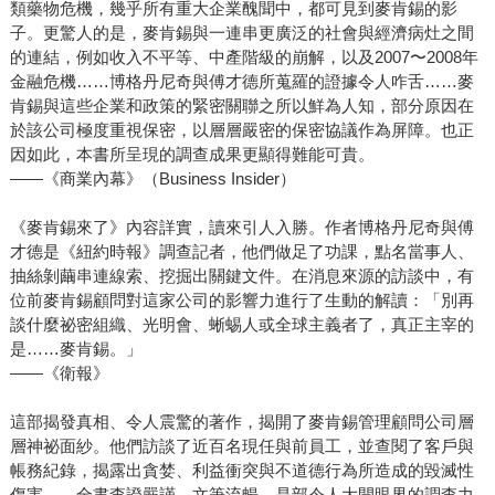
類藥物危機，幾乎所有重大企業醜聞中，都可見到麥肯錫的影
子。更驚人的是，麥肯錫與一連串更廣泛的社會與經濟病灶之間
的連結，例如收入不平等、中產階級的崩解，以及2007〜2008年
金融危機……博格丹尼奇與傅才德所蒐羅的證據令人咋舌……麥
肯錫與這些企業和政策的緊密關聯之所以鮮為人知，部分原因在
於該公司極度重視保密，以層層嚴密的保密協議作為屏障。也正
因如此，本書所呈現的調查成果更顯得難能可貴。
——《商業內幕》（Business Insider）
《麥肯錫來了》內容詳實，讀來引人入勝。作者博格丹尼奇與傅
才德是《紐約時報》調查記者，他們做足了功課，點名當事人、
抽絲剝繭串連線索、挖掘出關鍵文件。在消息來源的訪談中，有
位前麥肯錫顧問對這家公司的影響力進行了生動的解讀：「別再
談什麼祕密組織、光明會、蜥蜴人或全球主義者了，真正主宰的
是……麥肯錫。」
——《衛報》
這部揭發真相、令人震驚的著作，揭開了麥肯錫管理顧問公司層
層神祕面紗。他們訪談了近百名現任與前員工，並查閱了客戶與
帳務紀錄，揭露出貪婪、利益衝突與不道德行為所造成的毀滅性
傷害……全書查證嚴謹、文筆流暢，是部令人大開眼界的調查力