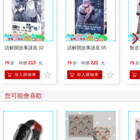
麥肯錫的結論之一，是建議裁員、加強投資研發部門，以因應製
造技術的快速變化。一年後，麥肯錫再次提出一份標示「高度機
密」的報告，對菸草公司研究部門（包括一座實驗性的試產廠）
的架構提出了建議。
其實這份報告還做了另一件事：預告了菸草業的轉變，從原本販
賣「菸草製香菸」，變成用化學、尼古丁操縱和煙霧分析等方
請解開故事謎底 02
請解開故事謎底 05
叛逆
法，生產「科學改造香菸」。例如，麥肯錫提到要採用「重組菸
草」（reconstituted tobacco）。這是一種將菸草碎屑處理後壓製
213
221
79
折
特價
元
79
折
特價
元
79
折
成片，再切碎添入香菸的製程。在這個過程中，尼古丁會與其他
物質一起被除去。但值得注意的是：尼古丁會在稍後的製程被添
加入購物車
加入購物車
加回來，以達到理想的尼古丁含量。
到了一九五○年代中期，一連串新發表的論文指出吸菸與肺癌有
您可能會喜歡
關，也讓香菸備受抨擊。研究人員、醫師和公共衛生官員提出警
告，吸菸可能致命，但包括菲利普莫里斯在內的業者開始散布假
訊息，抹黑批評者。檔案中沒有證據顯示，麥肯錫有參與抹黑行
動，但若說這家深度介入菲利普莫里斯業務的顧問公司，對抹黑
行動一無所知，實在很難令人相信。
倒是有一個事實不可否認：吸菸對健康帶來風險，麥肯錫是知道