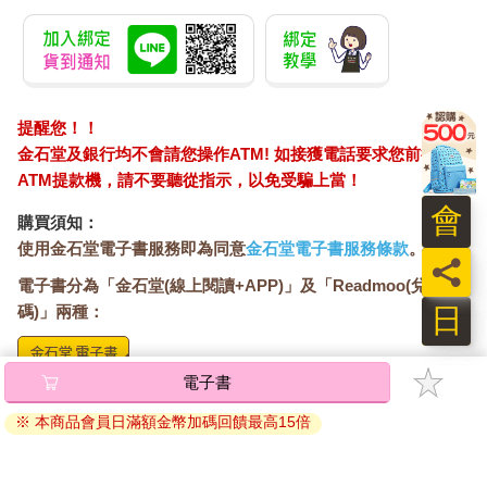
提醒您！！
金石堂及銀行均不會請您操作ATM! 如接獲電話要求您前往
ATM提款機，請不要聽從指示，以免受騙上當！
會
購買須知：
使用金石堂電子書服務即為同意
金石堂電子書服務條款
。
員
電子書分為「金石堂(線上閱讀+APP)」及「Readmoo(兌換
日
碼)」兩種：
電子書
將儲存於會員中心→電子書服務「我的e書櫃」，點選線上
閱讀直接開啟閱讀。
※ 本商品會員日滿額金幣加碼回饋最高15倍
線上閱讀：
建議使用Chrome、Microsoft Edge 有較佳的線上瀏覽效