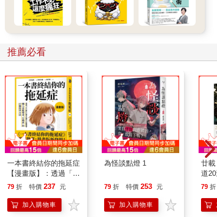
推薦必看
一本書終結你的拖延症
為怪談點燈 1
廿載
【漫畫版】：透過「小
道2
行動」打開大腦的行動
237
253
79
折
特價
元
79
折
特價
元
79
折
開關，懶人也能變身
「行動派」的37個科
加入購物車
加入購物車
學方法