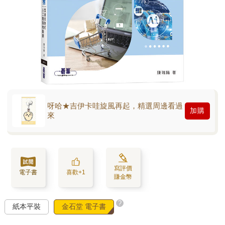
呀哈★吉伊卡哇旋風再起，精選周邊看過
加購
來
寫評價
電子書
喜歡+1
賺金幣
?
紙本平裝
金石堂 電子書