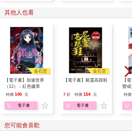
其他人也看
金石堂
金石堂
【電子書】加速世界
【電子書】屍靈高跟鞋
【電
（12）：紅色徽章
變成
(小說
140
154
特價
元
7
折
特價
元
特價
電子書
電子書
您可能會喜歡