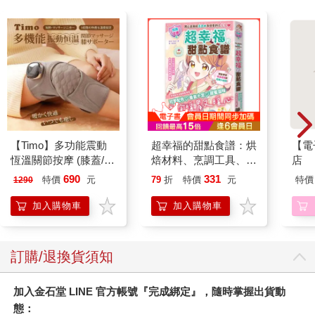
【Timo】多功能震動
超幸福的甜點食譜：烘
【電
恆溫關節按摩 (膝蓋/
焙材料、烹調工具、可
店
肩/手肘通用) 無線充電
愛配色【閃亮女孩6】
690
331
特價
元
79
折
特價
元
特價
1290
加熱護膝 智能震動護
膝熱敷 【單入組】
加入購物車
加入購物車
訂購/退換貨須知
加入金石堂 LINE 官方帳號『完成綁定』，隨時掌握出貨動
態：