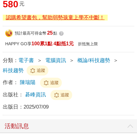
580
元
認購希望書包，幫助弱勢孩童上學不中斷！
25
預計最高可得金幣
點
?
100累1點 4點抵1元
HAPPY GO享
折抵無上限
分類：
電子書
＞
電腦資訊
＞
概論/科技趨勢
＞
科技趨勢
追蹤
作者：
陳瑞陽
追蹤
出版社：
碁峰資訊
追蹤
出版日：
2025/07/09
活動訊息