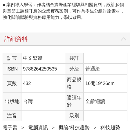
■ 案例導入學習：作者結合實際產業經驗與相關資料，設計多個
與章節主題相呼應的企業實務案例，可作為學生分組討論素材，
強化閱讀體驗與實務應用能力，學以致用。
詳細資料
語言
中文繁體
裝訂
ISBN
9786264250535
分級
普通級
商品規
頁數
432
16開19*26cm
格
適讀年
出版地
台灣
全齡適讀
齡
注音
級別
電子書
＞
電腦資訊
＞
概論/科技趨勢
＞
科技趨勢