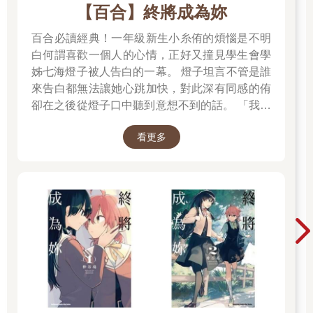
【百合】終將成為妳
百合必讀經典！一年級新生小糸侑的煩惱是不明
白何謂喜歡一個人的心情，正好又撞見學生會學
姊七海燈子被人告白的一幕。 燈子坦言不管是誰
來告白都無法讓她心跳加快，對此深有同感的侑
卻在之後從燈子口中聽到意想不到的話。 「我好
像會喜歡上妳。」
看更多