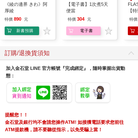
《綾の邊界 きわ》阿
【電子書】1次煮5天
FLA
厚綾
便當
【特
890
304
特價
元
特價
元
特價
新書預購
電子書
訂購/退換貨須知
加入金石堂 LINE 官方帳號『完成綁定』，隨時掌握出貨動
態：
提醒您！！
金石堂及銀行均不會請您操作ATM! 如接獲電話要求您前往
ATM提款機，請不要聽從指示，以免受騙上當！