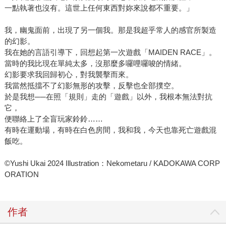
一點執著也沒有。這世上任何東西對妳來說都不重要。」
我，幽鬼面前，出現了另一個我。那是我超乎常人的感官所製造
的幻影。
我在她的言語引導下，回想起第一次遊戲「MAIDEN RACE」。
當時的我比現在單純太多，沒那麼多囉哩囉唆的情緒。
幻影要求我回歸初心，對我襲擊而來。
我當然抵擋不了幻影無形的攻擊，反擊也全部撲空。
於是我想──在照「規則」走的「遊戲」以外，我根本無法對抗
它，
便聯絡上了全盲玩家鈴鈴……
有時在運動場，有時在白色房間，我和我，今天也靠死亡遊戲混
飯吃。
©Yushi Ukai 2024 Illustration：Nekometaru / KADOKAWA CORP
ORATION
作者