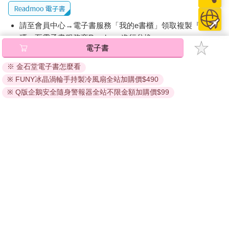
請至會員中心→電子書服務「我的e書櫃」領取複製『兌換
碼』至電子書服務商Readmoo進行兌換。
退換貨須知：
因版權保護，您在金石堂所購買的電子書僅能以金石堂專屬
的閱讀軟體開啟閱讀，無法以其他閱讀器或直接下載檔案。
依據「消費者保護法」第19條及行政院消費者保護處公告之
「通訊交易解除權合理例外情事適用準則」，非以有形媒介
提供之數位內容或一經提供即為完成之線上服務，經消費者
事先同意始提供。（如：電子書、電子雜誌、下載版軟體、
虛擬商品…等），
不受「網購服務需提供七日鑑賞期」的限
制
。為維護您的權益，建議您先使用「試閱」功能後再付款
購買。