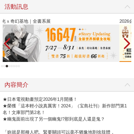
活動訊息
2026金石堂暑假漫博〈你好，我吃一點〉第二波
金
內容簡介
★日本電視動畫預定2026年1月開播！
★榮獲「這本輕小說真厲害！2024」（宝島社刊）新作部門第1
名！文庫部門第2名！
★幽鬼面前出現了另一個幽鬼!?那到底是人還是鬼？
「妳就是那種人吧。緊要關頭可以毫不猶豫地割捨肢體，