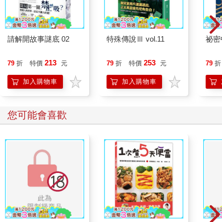
請解開故事謎底 02
特殊傳說Ⅲ vol.11
祕密
213
253
79
折
特價
元
79
折
特價
元
79
折
加入購物車
加入購物車
您可能會喜歡