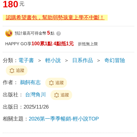
180
元
認購希望書包，幫助弱勢孩童上學不中斷！
5
預計最高可得金幣
點
?
100累1點 4點抵1元
HAPPY GO享
折抵無上限
分類：
電子書
＞
輕小說
＞
日系作品
＞
奇幻冒險
追蹤
作者：
鵜飼有志
追蹤
出版社：
台灣角川
追蹤
出版日：
2025/11/26
相關主題：
2026第一季季暢銷-輕小說TOP