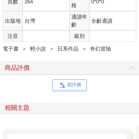
頁數
264
0*0*0
格
適讀年
出版地
台灣
全齡適讀
齡
注音
級別
電子書
＞
輕小說
＞
日系作品
＞
奇幻冒險
商品評價
寫評價
相關主題