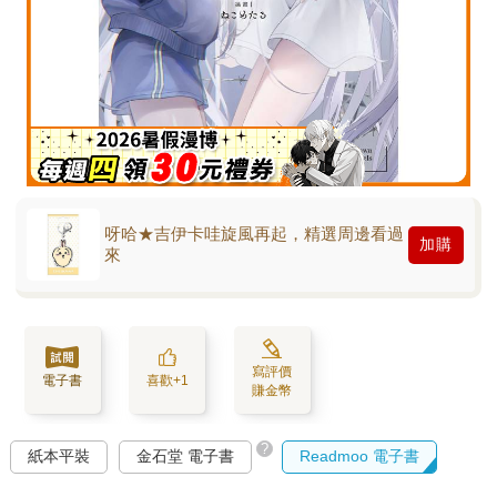
呀哈★吉伊卡哇旋風再起，精選周邊看過
加購
來
寫評價
電子書
喜歡+1
賺金幣
?
紙本平裝
金石堂 電子書
Readmoo 電子書