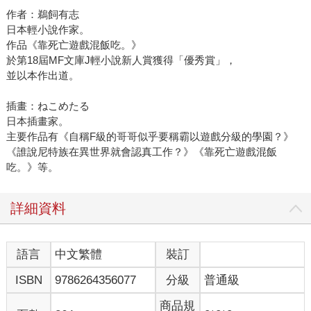
作者：鵜飼有志
日本輕小說作家。
作品《靠死亡遊戲混飯吃。》
於第18屆MF文庫J輕小說新人賞獲得「優秀賞」，
並以本作出道。
插畫：ねこめたる
日本插畫家。
主要作品有《自稱F級的哥哥似乎要稱霸以遊戲分級的學園？》
《誰說尼特族在異世界就會認真工作？》《靠死亡遊戲混飯
吃。》等。
詳細資料
語言
中文繁體
裝訂
ISBN
9786264356077
分級
普通級
商品規