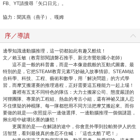
FB、YT請搜尋「矢口日元」。
協力：聞其燕（燕子）、嘎姆
序／導讀
邊學知識邊動腦推理，這一切都如此有趣又酷炫！
文／賴玉敏（教育部閱讀磐石推手、新北市鶯歌國小老師）
這不是一般的科普書，而是一本像遊戲般的互動式圖書。最
特別的是，它把STEAM教育元素巧妙融入故事情節。STEAM結
合科學、科技、工程、藝術和數學，用「解決問題」的方式學
習，而摩艾搬運賽的推理過程，正好需要這五種能力一起上場！
書裡有五支不同特色的隊伍：大力士搬家公司、態度嚴謹的
河狸團隊、專業的工程組、熱血的考古小組，還有神祕又讓人忍
不住懷疑的神棍隊。每一隊都想用不同方法把摩艾搬起來。而你
要做的就是──依照提示一邊做選擇、一邊動腦推理一個個謎題，
揪出暗中破壞比賽的嫌犯！
更厲害的是──在解謎的途中，你會意外學到拉帕努伊人的生
活智慧，看到最後真的會忍不住喊：「這也太酷了吧！」