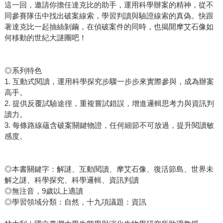
這一回，邀請你擔任達克比的助手，運用科學辦案的精神，從不
同參賽隊伍中找出破案線索，學習判讀與驗證線索的真偽。快跟
著達克比一起抽絲剝繭，在偵破案件的同時，也揭開摩艾石像如
何移動的世紀大謎團吧！
◎系列特色
1. 互動式閱讀，運用科學探究步驟一步步來實際參與，成為辦案
高手。
2. 提供反覆試驗途徑，重複嘗試錯誤，增進邏輯思考力與資訊判
讀力。
3. 每條路線蘊含破案關鍵物證，任何細節不可放過，提升閱讀敏
感度。
◎本書關鍵字：解謎、互動閱讀、摩艾石像、復活節島、世界未
解之謎、科學探究、科學邏輯、資訊判讀
◎無注音，9歲以上適讀
◎學習領域分類：自然，十九項議題：資訊