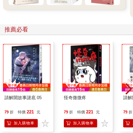
推薦必看
請解開故事謎底 05
怪奇微微疼
請解
221
221
79
折
特價
元
79
折
特價
元
79
折
加入購物車
加入購物車