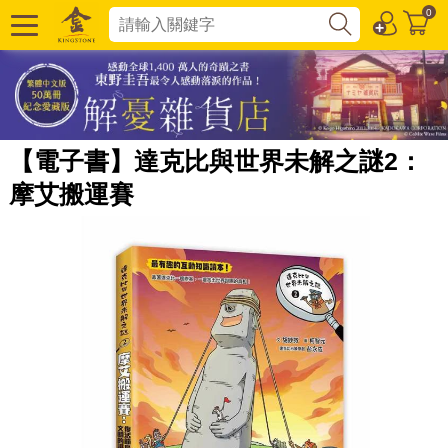
0
【電子書】達克比與世界未解之謎2：
摩艾搬運賽