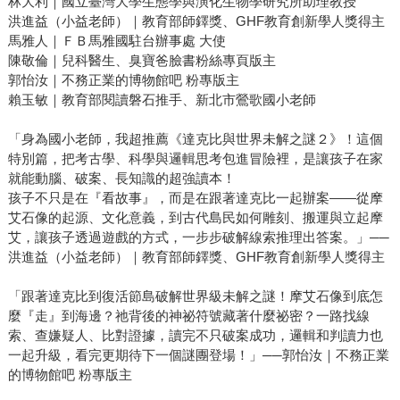
林大利｜國立臺灣大學生態學與演化生物學研究所助理教授
洪進益（小益老師）｜教育部師鐸獎、GHF教育創新學人獎得主
馬雅人｜ＦＢ馬雅國駐台辦事處 大使
陳敬倫｜兒科醫生、臭寶爸臉書粉絲專頁版主
郭怡汝｜不務正業的博物館吧 粉專版主
賴玉敏｜教育部閱讀磐石推手、新北市鶯歌國小老師
「身為國小老師，我超推薦《達克比與世界未解之謎２》！這個
特別篇，把考古學、科學與邏輯思考包進冒險裡，是讓孩子在家
就能動腦、破案、長知識的超強讀本！
孩子不只是在『看故事』，而是在跟著達克比一起辦案——從摩
艾石像的起源、文化意義，到古代島民如何雕刻、搬運與立起摩
艾，讓孩子透過遊戲的方式，一步步破解線索推理出答案。」──
洪進益（小益老師）｜教育部師鐸獎、GHF教育創新學人獎得主
「跟著達克比到復活節島破解世界級未解之謎！摩艾石像到底怎
麼『走』到海邊？祂背後的神祕符號藏著什麼祕密？一路找線
索、查嫌疑人、比對證據，讀完不只破案成功，邏輯和判讀力也
一起升級，看完更期待下一個謎團登場！」──郭怡汝｜不務正業
的博物館吧 粉專版主