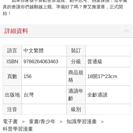
如果你家孩子喜歡密室逃脫、動手思考、熱愛探險，這本書
真的會讓你們越翻越上癮。準備好了嗎？摩艾搬運賽，正式開
始！
詳細資料
語言
中文繁體
裝訂
ISBN
9786264063463
分級
普通級
商品規
頁數
156
18開17*23cm
格
適讀年
出版地
台灣
全齡適讀
齡
注音
級別
電子書
＞
童書/青少年
＞
知識學習漫畫
＞
科普學習漫畫