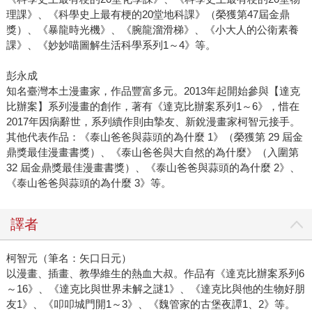
理課》、《科學史上最有梗的20堂地科課》（榮獲第47屆金鼎
獎）、《暴龍時光機》、《腕龍溜滑梯》、《小大人的公衛素養
課》、《妙妙喵圖解生活科學系列1～4》等。
彭永成
知名臺灣本土漫畫家，作品豐富多元。2013年起開始參與【達克
比辦案】系列漫畫的創作，著有《達克比辦案系列1～6》，惜在
2017年因病辭世，系列續作則由摯友、新銳漫畫家柯智元接手。
其他代表作品：《泰山爸爸與蒜頭的為什麼 1》（榮獲第 29 屆金
鼎獎最佳漫畫書獎）、《泰山爸爸與大自然的為什麼》（入圍第
32 屆金鼎獎最佳漫畫書獎）、《泰山爸爸與蒜頭的為什麼 2》、
《泰山爸爸與蒜頭的為什麼 3》等。
譯者
柯智元（筆名：矢口日元）
以漫畫、插畫、教學維生的熱血大叔。作品有《達克比辦案系列6
～16》、《達克比與世界未解之謎1》、《達克比與他的生物好朋
友1》、《叩叩城門開1～3》、《魏管家的古堡夜譚1、2》等。