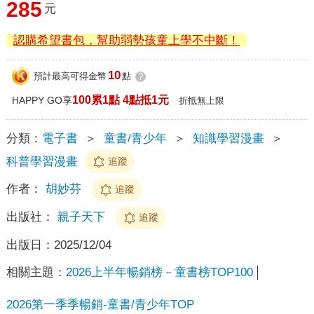
285
元
認購希望書包，幫助弱勢孩童上學不中斷！
10
預計最高可得金幣
點
?
100累1點 4點抵1元
HAPPY GO享
折抵無上限
分類：
電子書
＞
童書/青少年
＞
知識學習漫畫
＞
科普學習漫畫
追蹤
作者：
胡妙芬
追蹤
出版社：
親子天下
追蹤
出版日：
2025/12/04
相關主題：
2026上半年暢銷榜－童書榜TOP100
2026第一季季暢銷-童書/青少年TOP