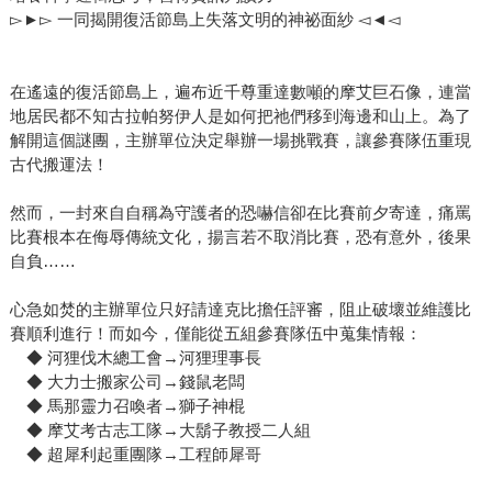
▻►▻ 一同揭開復活節島上失落文明的神祕面紗 ◅◄◅
在遙遠的復活節島上，遍布近千尊重達數噸的摩艾巨石像，連當
地居民都不知古拉帕努伊人是如何把祂們移到海邊和山上。為了
解開這個謎團，主辦單位決定舉辦一場挑戰賽，讓參賽隊伍重現
古代搬運法！
然而，一封來自自稱為守護者的恐嚇信卻在比賽前夕寄達，痛罵
比賽根本在侮辱傳統文化，揚言若不取消比賽，恐有意外，後果
自負……
心急如焚的主辦單位只好請達克比擔任評審，阻止破壞並維護比
賽順利進行！而如今，僅能從五組參賽隊伍中蒐集情報：
◆ 河狸伐木總工會→河狸理事長
◆ 大力士搬家公司→錢鼠老闆
◆ 馬那靈力召喚者→獅子神棍
◆ 摩艾考古志工隊→大鬍子教授二人組
◆ 超犀利起重團隊→工程師犀哥