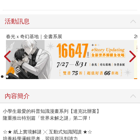
活動訊息
春光ｘ奇幻基地｜全書系展
2
內容簡介
小學生最愛的科普知識漫畫系列【達克比辦案】
隆重推出特別篇「世界未解之謎」第二彈！
☆★ 紙上實境解謎 ╳ 互動式知識閱讀 ★☆
培養科學邏輯思考，習得資訊判讀力