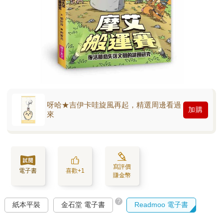
呀哈★吉伊卡哇旋風再起，精選周邊看過
加購
來
寫評價
電子書
喜歡+1
賺金幣
?
紙本平裝
金石堂 電子書
Readmoo 電子書