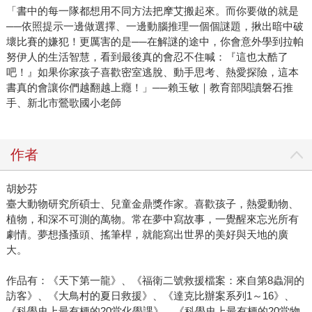
「書中的每一隊都想用不同方法把摩艾搬起來。而你要做的就是
──依照提示一邊做選擇、一邊動腦推理一個個謎題，揪出暗中破
壞比賽的嫌犯！更厲害的是──在解謎的途中，你會意外學到拉帕
努伊人的生活智慧，看到最後真的會忍不住喊：『這也太酷了
吧！』如果你家孩子喜歡密室逃脫、動手思考、熱愛探險，這本
書真的會讓你們越翻越上癮！」──賴玉敏｜教育部閱讀磐石推
手、新北市鶯歌國小老師
作者
胡妙芬
臺大動物研究所碩士、兒童金鼎獎作家。喜歡孩子，熱愛動物、
植物，和深不可測的萬物。常在夢中寫故事，一覺醒來忘光所有
劇情。夢想搔搔頭、搖筆桿，就能寫出世界的美好與天地的廣
大。
作品有：《天下第一龍》、《福衛二號救援檔案：來自第8蟲洞的
訪客》、《大鳥村的夏日救援》、《達克比辦案系列1～16》、
《科學史上最有梗的20堂化學課》、《科學史上最有梗的20堂物