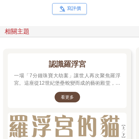
從前看《紅樓夢》，元妃省親，點了四齣戲：〈家宴〉、〈乞
寫評價
巧〉、〈仙緣〉、〈離魂〉，後來發覺原來這些都是崑曲，而且
來自當時流行的傳奇本子：《一捧雪》、《長生殿》、《邯鄲
夢》，還有《牡丹亭》。曹雪芹成書於乾隆年間，正是崑曲鼎盛
相關主題
之時，上自王卿貴族如賈府，下至市井小民，對崑曲的熱愛，由
南到北，舉國若狂。蘇州是明清兩代的崑曲中心，萬曆年間，單
蘇州一郡的職業演員已達數千之眾，難怪賈府為了元妃省親會到
姑蘇去買一班唱戲的女孩子回來。張岱在《陶庵夢憶》裡，記載
了每年蘇州虎丘山中秋夜曲會大比賽的盛況，與會者上千，采聲
認識羅浮宮
雷動，熱鬧非凡。當時崑曲清唱是個全民運動，大概跟我們現在
臺灣唱卡拉OK一樣盛行，可見得中國人也曾是一個愛音樂愛唱歌
一場「7分鐘珠寶大劫案」讓世人再次聚焦羅浮
的民族。由明萬曆到清乾嘉之間，崑曲獨霸中國劇壇，足足興盛
宮。這座從12世紀堡壘蛻變而成的藝術殿堂，收
了兩百年，其流傳之廣，歷時之久，非其他劇種可望其項背。而
藏著《蒙娜麗莎》與《勝利女神》等無價之寶。
又因為數甚眾的上層文人投入劇作，將崑曲提升為「雅部」，成
看更多
一起深入探尋羅浮宮八百年的歷史、珍藏的秘密
為雅俗共賞的一種精緻藝術。與元雜劇不同，明清傳奇的作者倒
與永恆的藝術魅力。
有不少是進士及第，做大官的。曹雪芹的祖父曹寅也寫過傳奇
《續琵琶》，可見得當時士大夫階級寫劇本還是一件雅事。明清
的傳奇作家有七百餘人，作品近兩千種，存下來的也有六百多，
數量相當驚人，其中名著如《牡丹亭》、《長生殿》、《桃花
扇》等早已成為文學經典。但令人驚訝不解的是，崑曲曾經深入