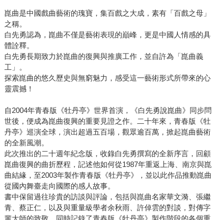
崑曲是中國戲曲藝術的瑰寶，集百戲之大成，素有「百戲之母」
之稱。
白先勇認為，崑曲不僅是藝術表現的巔峰，更是中國人情感的具
體詮釋。
白先勇長期致力於崑曲的復興與推廣工作，並自許為「崑曲義
工」。
探索崑曲的悠久歷史與無窮魅力，感受這一藝術形式所帶來的心
靈震撼！
自2004年青春版《牡丹亭》世界首演，《白先勇說崑曲》同步問
世後，便成為崑曲復興的重要見證之作。二十年來，青春版《牡
丹亭》巡演全球，演出超過五百場，觀眾逾百萬，掀起崑曲藝術
的全新風潮。
此次推出的二十週年紀念版，收錄白先勇撰寫的全新序言，回顧
崑曲復興的曲折歷程，記述他如何從1987年重返上海、南京與崑
曲結緣，至2003年製作青春版《牡丹亭》，並以此作品推動崑曲
從國內舞臺走向國際的感人故事。
書中保留過往珍貴的訪談與評論，包括與崑曲名家華文漪、張繼
青、蔡正仁，以及與重量級學者余秋雨、許倬雲的對談，對傳字
輩大師的致敬，同時記錄了青春版《牡丹亭》製作階段的各個重