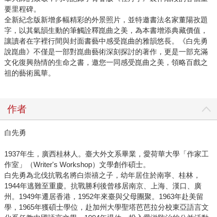
要里程碑。
全新紀念版新增多幅精彩的外景照片，並特邀書法名家董陽孜題
字，以其氣韻生動的筆觸詮釋崑曲之美，為本書增添典藏價值，
讓讀者在字裡行間與封面書藝中感受崑曲的雅韻悠長。《白先勇
說崑曲》不僅是一部對崑曲藝術深刻探討的著作，更是一部充滿
文化復興熱情的生命之書，邀您一同感受崑曲之美，領略百戲之
祖的藝術風華。
作者
白先勇
1937年生，廣西桂林人。臺大外文系畢業，愛荷華大學「作家工
作室」（Writer's Workshop）文學創作碩士。
白先勇為北伐抗戰名將白崇禧之子，幼年居住於南寧、桂林，
1944年逃難至重慶。抗戰勝利後曾移居南京、上海、漢口、廣
州。1949年遷居香港，1952年來臺與父母團聚。1963年赴美留
學，1965年獲碩士學位，赴加州大學聖塔芭芭拉分校東亞語言文