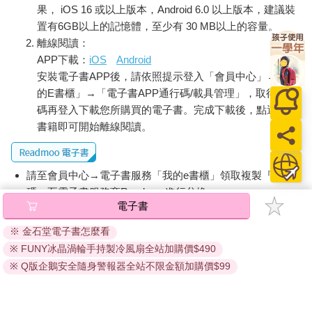
日勝利的心境。四十年後，天旋地轉，重返南京，再登中山陵，
果， iOS 16 或以上版本，Android 6.0 以上版本，建議裝
看到鍾山下面鬱鬱蒼蒼，滿目河山，無一處不蘊藏著歷史的悲
置有6GB以上的記憶體，至少有 30 MB以上的容量。
愴，大概是由於對南京一份特殊的感情，很早時候便寫下了〈遊
離線閱讀：
園驚夢〉，算是對故都無盡的追思。臺上張繼青扮演的杜麗娘正
APP下載：
iOS
Android
唱著〈皂羅袍〉：
安裝電子書APP後，請依照提示登入「會員中心」→「我
原來奼紫嫣紅開遍
的E書櫃」→「電子書APP通行碼/載具管理」，取得通行
似這般都付與斷井頹垣
碼再登入下載您所購買的電子書。完成下載後，點選任一
良辰美景奈何天
書籍即可開始離線閱讀。
便賞心樂事誰家院
在臺下，我早已聽得魂飛天外，不知道想到哪裡去了。
請至會員中心→電子書服務「我的e書櫃」領取複製『兌換
碼』至電子書服務商Readmoo進行兌換。
三
電子書
離開南京前夕，我宴請南京大學的幾位教授，也邀請了張繼青，
退換貨須知：
為了答謝她精彩的演出。宴席我請南大代辦，他們卻偏偏選中了
※ 金石堂電子書怎麼看
因版權保護，您在金石堂所購買的電子書僅能以金石堂專屬
「美齡宮」。「美齡宮」在南京東郊梅嶺林園路上，離中山陵不
※ FUNY冰晶渦輪手持製冷風扇全站加購價$490
的閱讀軟體開啟閱讀，無法以其他閱讀器或直接下載檔案。
遠，當年是蔣夫人宋美齡別墅，現在開放，對外營業。那是一座
依據「消費者保護法」第19條及行政院消費者保護處公告之
※ Q版企鵝安全隨身警報器全站不限金額加購價$99
仿古宮殿式二層樓房，依山就勢築成，建築典雅莊重，很有氣
「通訊交易解除權合理例外情事適用準則」，非以有形媒介
派，屋頂是碧綠的琉璃瓦，挑角飛簷，雕梁畫棟，屋外石階上
提供之數位內容或一經提供即為完成之線上服務，經消費者
去，南面是一片大平臺，平臺有花磚鋪地，四周為雕花欄杆。臺