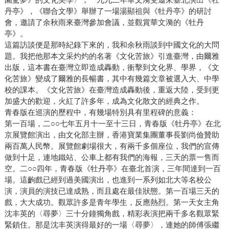
丹亭》，《聯合文學》舉辦了一場湯顯祖與《牡丹亭》的研討
會，邀請了余秋雨來臺灣參加會議，並觀賞華文漪的《牡丹
亭》。
這篇訪談便是那時紀錄下來的，我和余秋雨談到中國文化的大問
題。我把他那本文采灼灼的名著《文化苦旅》引進臺灣，由爾雅
出版，這本書在臺灣立即造成轟動，衝擊到文化界、學界，《文
化苦旅》變成了爾雅的長暢書，其中有幾篇文章被選入大、中學
校的課本。《文化苦旅》在臺灣造成轟動後，重返大陸，受到更
加盛大的歡迎，火紅了許多年，成為文化散文的經典之作。
青春版在巡演的歷程中，有幾場特別具有里程碑的意義：
第一百場，二○○七年五月十一至十三日，青春版《牡丹亭》在北
京展覽館演出，由文化部主辦，香港寶業集團董事長劉尚儉贊助
兩百萬人民幣。展覽館劇場很大，有兩千多個座位，我們的宣傳
做到十足，連地鐵站、公車上都有我們的海報，三天的票一售而
空。二○○四年，青春版《牡丹亭》在臺北首演，三年間達到一百
場。這齣戲已經到過美國演出，也進到一系列如北大等名校公
演，演員的演技已達成熟，而且處在最佳狀態。第一百場三天的
戲，大大成功。觀眾許多是青年學生，反應熱烈。第一天女主角
沈丰英的〈尋夢〉三十分鐘獨角戲，精彩表演把兩千多名觀眾緊
緊鎖住。那是沈丰英演得最好的一場〈尋夢〉，連她的師傅張繼