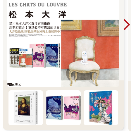
民間，影響我國文化如此之巨，這樣精美的表演藝術，到了民國
初年竟然沒落得幾乎失傳成為絕響，職業演出只靠了數十位「崑
曲傳習所」傳字輩藝人在苦撐，抗戰一來，那些藝人流離失所，
崑曲也就基本上從舞臺消失。戰後梅蘭芳在上海那次盛大崑曲演
出，不過是靈光一現。
南京在明清時代也曾是崑曲的重鎮。《儒林外史》第三十回寫風
流名士杜慎卿在南京名勝地莫愁湖舉辦唱曲比賽大會，竟有一百
三十多個職業戲班子參加，演出的旦角人數有六、七十人，而且
都是上了妝表演的，唱到晚上，點起幾百盞明角燈來，高高下
下，照耀如同白日。歌聲縹緲，直入雲霄。城裡的有錢人聞風都
來捧場，雇了船在湖中看戲，看到高興的時候，一個個齊聲喝
采，直鬧到天明才散。這一段不禁教人看得嘖嘖稱奇，原來乾隆
年間南京還有這種場面。奪魁的是芳林班小旦鄭魁官，杜慎卿賞
了他一只金杯，上刻「豔奪櫻桃」四個字。這位杜十七老爺，因
此名震江南。金陵是千年文化名城，明太祖朱洪武又曾建都於
此，明清之際，金陵人文薈萃，亦是當然。
二
一九八七年重遊南京，我看到了另一場精彩的崑曲演出：江蘇省
崑劇院張繼青的拿手戲「三夢」──〈驚夢〉、〈尋夢〉、〈痴