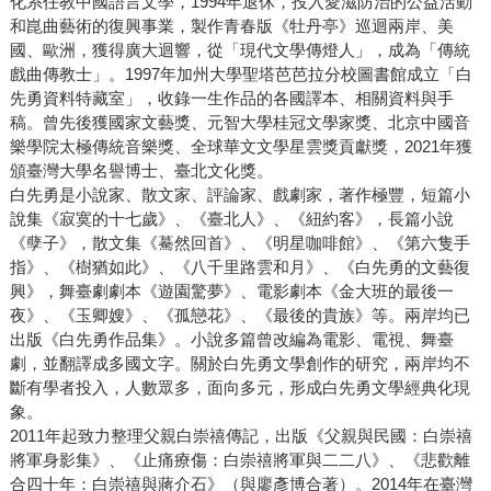
化系任教中國語言文學，1994年退休，投入愛滋防治的公益活動
和崑曲藝術的復興事業，製作青春版《牡丹亭》巡迴兩岸、美
國、歐洲，獲得廣大迴響，從「現代文學傳燈人」，成為「傳統
戲曲傳教士」。1997年加州大學聖塔芭芭拉分校圖書館成立「白
先勇資料特藏室」，收錄一生作品的各國譯本、相關資料與手
稿。曾先後獲國家文藝獎、元智大學桂冠文學家獎、北京中國音
樂學院太極傳統音樂獎、全球華文文學星雲獎貢獻獎，2021年獲
頒臺灣大學名譽博士、臺北文化獎。
白先勇是小說家、散文家、評論家、戲劇家，著作極豐，短篇小
說集《寂寞的十七歲》、《臺北人》、《紐約客》，長篇小說
《孽子》，散文集《驀然回首》、《明星咖啡館》、《第六隻手
指》、《樹猶如此》、《八千里路雲和月》、《白先勇的文藝復
興》，舞臺劇劇本《遊園驚夢》、電影劇本《金大班的最後一
夜》、《玉卿嫂》、《孤戀花》、《最後的貴族》等。兩岸均已
出版《白先勇作品集》。小說多篇曾改編為電影、電視、舞臺
劇，並翻譯成多國文字。關於白先勇文學創作的研究，兩岸均不
斷有學者投入，人數眾多，面向多元，形成白先勇文學經典化現
象。
2011年起致力整理父親白崇禧傳記，出版《父親與民國：白崇禧
將軍身影集》、《止痛療傷：白崇禧將軍與二二八》、《悲歡離
合四十年：白崇禧與蔣介石》（與廖彥博合著）。2014年在臺灣