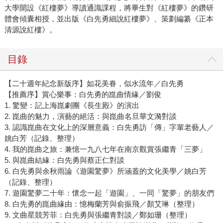
大學開設《紅樓夢》導讀通識課程，將畢生對《紅樓夢》的鑽研
體會傾囊相授，並出版《白先勇細說紅樓夢》、策劃編纂《正本
清源說紅樓》。
目錄
【二十週年紀念新版序】如花美眷，似水流年／白先勇
【推薦序】賞心樂事：白先勇的崑曲情緣／劉俊
1. 驚變：記上海崑劇團《長生殿》的演出
2. 崑曲的魅力，演藝的絕活：與崑曲名旦華文漪對談
3. 認識崑曲在文化上的深層意義：白先勇訪「傳」字輩老藝人／
姚白芳（記錄、整理）
4. 我的崑曲之旅：兼憶一九八七年在南京觀賞張繼青「三夢」
5. 與崑曲結緣：白先勇與蔡正仁對談
6. 白先勇與余秋雨論《遊園驚夢》所涵蓋的文化美學／姚白芳
（記錄、整理）
7. 遊園驚夢二十年：懷念一起「遊園」、一同「驚夢」的朋友們
8. 白先勇的崑曲緣由：憶梅蘭芳與俞振飛／顏艾琳（整理）
9. 文曲星競芳菲：白先勇與張繼青對談／鄭如珊（整理）