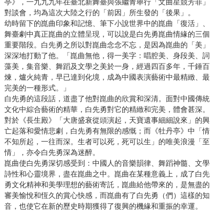
亭》，一九九九年在臺北新舞臺與張繼青舉行「文曲星競芳菲」
對談會，均為這次大陸之行的「前因」所生發的「後果」。
幼時留下的崑曲印象和記憶、筆下小說世界中的崑曲「復活」、
舞臺劇中真正崑曲的立體呈現，可以說是白先勇崑曲情緣的三個
重要階段。白先勇之所以對崑曲念念不忘，是因為崑曲的「美」
深深地打動了他。「崑曲無他，得一美字：唱腔美、身段美、詞
藻美，集音樂、舞蹈及文學之美於一身，經過四百多年，千錘百
煉，爐火純青，早已達到化境，成為中國表演藝術中最精緻、最
完美的一種形式。」
白先勇的這段話，道盡了他對崑曲的欣賞和深清。面對中國傳統
文化中綜合藝術的精華，白先勇對它的精緻和完美，體會甚深。
對於《長生殿》「大唐盛衰從頭演起，天寶遺事細細說來」的興
亡起落和愛情悲劇，白先勇有無限的感慨；而《牡丹亭》中「情
不知所起，一往而深。生者可以死，死可以生」的唯美浪漫「至
情」，亦令白先勇深為迷醉。
崑曲使白先勇深切感受到：中國人的音樂韻律、舞蹈神髓、文學
詩性和心靈境界，盡在崑曲之中。崑曲在某種意義上，成了白先
勇文化精神和美學理想的藝術寄託，崑曲給他帶來的，是無盡的
審美愉悅和恆久的賞心快感，而崑曲有了白先勇（們）這樣的知
音，也使它在新的歷史時期獲得了復興的機緣和重振的幸運。