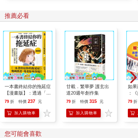
夢〉。我還沒有到南京以前，已經久聞張繼青的大名，行家朋友
告訴我：「你到南京，一定要看她的三夢。」隔了四十年，才得
重返故都，這個機會，當然不肯放過。於是託了人去向張繼青女
推薦必看
士說項，總算她給面子，特別演出一場。那天晚上我跟著南京大
學的戲劇前輩陳白塵與吳白匋兩位老先生一同前往。二老是戲曲
專家，知道我熱愛崑曲，頗為嘉許。陳老談到崑曲在大陸式微，
忿忿然說道：「中國大學生都應該以不看崑曲為恥！」開放後，
中國大學生大概都忙著跳迪斯可去了。當晚在劇院又巧遇在南京
講學的葉嘉瑩教授，葉先生是我在臺大時的老師，我曾到中文系
去旁聽她的古詩課程，受益甚大。葉先生這些年巡迴世界各地講
授中國古典文學，抱著興滅繼絕的悲願，在華人子弟中，散播中
國傳統文化的根苗。那天晚上，我便與這幾位關愛中國文化前途
的前輩師長，一同觀賞了傑出崑曲表演藝術家張繼青的「三
一本書終結你的拖延症
廿載．繁華夢 護玄出
如果
夢」。
【漫畫版】：透過「小
道20週年創作集
：《
張繼青的藝術果然了得，一齣〈痴夢〉演得出神入化，把劇中人
行動」打開大腦的行動
喵》
237
315
79
折
特價
元
79
折
特價
元
79
折
崔氏足足演活了。這是一齣高難度的做工戲，是考演員真功夫的
開關，懶人也能變身
【首
內心戲，張繼青因演〈痴夢〉名震海內外。〈痴夢〉是明末清初
「行動派」的37個科
加入購物車
加入購物車
傳奇《爛柯山》的一折，取材於《漢書．朱買臣傳》，及民間馬
學方法
前潑水的故事。西漢寒儒朱買臣，年近半百，功名未就，妻崔氏
不耐飢寒，逼休改嫁，後來朱買臣中舉衣錦榮歸，崔氏愧悔，然
您可能會喜歡
而覆水難收，破鏡不可重圓，最後崔氏瘋痴投水自盡。這是一齣