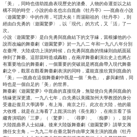
「美」，同時也借助崑曲表現歷史的滄桑、人物的命運並以之結
構不同的時空，小說的命名也出自崑曲《牡丹亭》──崑曲在小說
〈遊園驚夢〉中的作用，可謂大矣！而湯顯祖的《牡丹亭》，則
經由白先勇的〈遊園驚夢〉，以「現代」的方式，又「活」了一
次。
小說〈遊園驚夢〉是白先勇與崑曲結下的文字緣，當根據他的小
說而改編的舞臺劇《遊園驚夢》於一九八二 年和一九八八年分別
在臺灣、大陸成功上演的時候，白先勇與崑曲的情緣則由紙面延
伸到了舞臺。這部當時造成轟動，在兩岸舞臺劇演出史上也將占
有重要地位的舞臺劇，一個重要的突破就是將崑曲帶入現代舞臺
劇之中，觀眾在觀看舞臺劇表演的同時，還能直接欣賞到崑曲的
「美」──崑曲在這個舞臺劇中既是一個「角色」，參與劇情，同
時也是一個自足的「美」的世界。
舞臺劇《遊園驚夢》中崑曲的直接現身，無疑使白先勇與崑曲的
情緣更深更濃。一九八七年，白先勇以美國加州大學教授的身分
受邀赴復旦大學講學，有上海、南京之行。此次在大陸，他的最
大收穫，就是在上海看了上崑演出的《長生殿》，在南京看了張
繼青演唱的「三夢」（〈驚夢〉、〈尋夢〉、〈痴夢〉），並與
大陸崑曲界人士結緣。後來大陸版舞臺劇《遊園驚夢》請華文漪
擔任女主角，一九九二年在臺北製作由華文漪主演的崑曲《牡丹