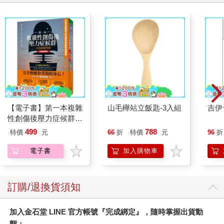
典型中國式的倫理悲劇：貧賤夫妻百事哀。如果希臘悲劇源於人
神衝突，中國悲劇則起於油鹽柴米，更近人間。朱買臣休妻這則
故事改成戲劇也經過不少轉折。《漢書．朱買臣傳》，崔氏改嫁
後仍以飯飲接濟前夫，而朱買臣當官後，亦善待崔氏及其後夫，
朱買臣夫婦都是極厚道、極文明的，但這不是悲劇的材料。元雜
劇《朱太守風雪漁樵記》最後卻讓朱買臣夫婦團圓，變成了喜
劇。還是傳奇《爛柯山》掌握了這則故事的悲劇內涵，但是在
《崑曲大全》老本子的〈逼休〉一折，崔氏取得休書後，在大雪
紛飛中竟把朱買臣逐出家門，這樣凶狠的女人很難演得讓觀眾同
【電子書】第一本複雜
山毛櫸站立飯匙-3入組
吉伊
情，江蘇省崑劇院的演出本改得最好（劇名《朱買臣休妻》），
性創傷後壓力症候群自
把崔氏這個愛慕虛榮、不耐貧賤的平凡婦人刻劃得合情合理，恰
我療癒聖經（長銷典
如其分，讓張繼青的精湛演技發揮到淋漓盡致。她能把一個反派
499
788
特價
元
66
折
特價
元
96
折
藏）
角色演得最後讓人感到其情可憫、其境可悲，這不是件容易的
電子書
加入購物車
事，這就要靠真功夫了。張繼青演《朱買臣休妻》中的崔氏，得
自傳字輩老師傅沈傳芷的真傳。沈傳芷家學淵源，其父是「崑曲
傳習所」有「大先生」尊稱的沈月亭，他自己也是個有名的「戲
包袱」，工正旦。張繼青既得名師指導，又加上自己深刻琢磨，
訂購/退換貨須知
終於把崔氏這個人物千變萬化的複雜情緒，每一轉折都能準確把
握投射出來，由於她完全進入角色，即使最後崔氏因夢成痴，瘋
加入金石堂 LINE 官方帳號『完成綁定』，隨時掌握出貨動
瘋癲癲，仍讓人覺得那是真的，不是在做戲。《朱買臣休妻》變
態：