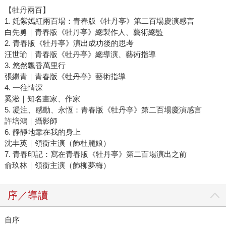
【牡丹兩百】
1. 奼紫嫣紅兩百場：青春版《牡丹亭》第二百場慶演感言
白先勇｜青春版《牡丹亭》總製作人、藝術總監
2. 青春版《牡丹亭》演出成功後的思考
汪世瑜｜青春版《牡丹亭》總導演、藝術指導
3. 悠然飄香萬里行
張繼青｜青春版《牡丹亭》藝術指導
4. 一往情深
奚淞｜知名畫家、作家
5. 凝注、感動、永恆：青春版《牡丹亭》第二百場慶演感言
許培鴻｜攝影師
6. 靜靜地靠在我的身上
沈丰英｜領銜主演（飾杜麗娘）
7. 青春印記：寫在青春版《牡丹亭》第二百場演出之前
俞玖林｜領銜主演（飾柳夢梅）
序／導讀
自序