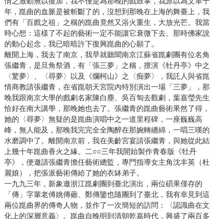
情之激動無以復加，我不僅是為那晚的戲鼓掌，我原以為文革十
年，崑曲的血脈是被斬斷了的，沒想到那晚在上海的舞臺上，我
們有「百戲之祖」之稱的崑曲竟然又浴火重生，大放光芒。我當
時心想：這樣了不起的藝術一定不能讓它衰微下去。那時佛家說
的動心起念，我已暗暗許下復興崑曲的心願了。
離開上海，我去了南京，我早就聽聞南京江蘇省崑劇團有位名角
張繼青，是旦角祭酒，有「張三夢」之稱，擅演《牡丹亭》中之
〈驚夢〉、〈尋夢〉以及《爛柯山》之〈痴夢〉，我託人與省崑
情商教請張繼青，在省崑朝天宮院內特別演出一場「三夢」，那
晚我跟南京大學的戲劇名家陳白塵、吳百匋去觀劇，葉嘉瑩先生
恰好在南大講學，那晚她也去了。張繼青的崑曲藝術果然了得，
她的〈尋夢〉無疑的是崑曲演唱中之一道里程碑，一座巍巍高
峰，無人能及，那晚我完完全全陶醉在那婉轉纏綿，一唱三嘆的
水磨調中了。離開南京前，我在美齡宮宴請張繼青，與她從此結
上幾十年崑曲香火之緣。二○○三年我開始製作青春版《牡丹
亭》，便邀請張繼青擔任藝術總監，專門指導女主角沈丰英（杜
麗娘），把張派藝術傳給了她的衣缽弟子。
一九九三年，新象邀浙江崑劇團到臺北演出，兩位碩果僅存的
「傳」字輩老傅姚傳薌、鄭傳鑒也隨團到了臺北，我有幸見到這
兩位崑曲界的傳奇人物，並作了一次簡短的訪問：〈認識曲在文
化上的深層意義〉。崑曲自晚明到清朝乾嘉時代，興盛了兩百多