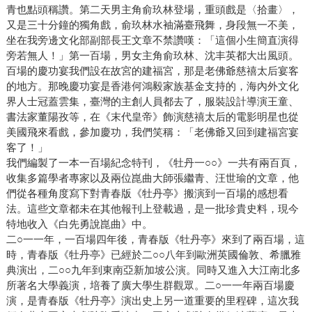
青也點頭稱讚。第二天男主角俞玖林登場，重頭戲是〈拾畫〉，
又是三十分鐘的獨角戲，俞玖林水袖滿臺飛舞，身段無一不美，
坐在我旁邊文化部副部長王文章不禁讚嘆：「這個小生簡直演得
旁若無人！」第一百場，男女主角俞玖林、沈丰英都大出風頭。
百場的慶功宴我們設在故宮的建福宮，那是老佛爺慈禧太后宴客
的地方。那晚慶功宴是香港何鴻毅家族基金支持的，海內外文化
界人士冠蓋雲集，臺灣的主創人員都去了，服裝設計導演王童、
書法家董陽孜等，在《末代皇帝》飾演慈禧太后的電影明星也從
美國飛來看戲，參加慶功，我們笑稱：「老佛爺又回到建福宮宴
客了！」
我們編製了一本一百場紀念特刊，《牡丹一○○》一共有兩百頁，
收集多篇學者專家以及兩位崑曲大師張繼青、汪世瑜的文章，他
們從各種角度寫下對青春版《牡丹亭》搬演到一百場的感想看
法。這些文章都未在其他報刊上登載過，是一批珍貴史料，現今
特地收入《白先勇說崑曲》中。
二○一一年，一百場四年後，青春版《牡丹亭》來到了兩百場，這
時，青春版《牡丹亭》已經於二○○八年到歐洲英國倫敦、希臘雅
典演出，二○○九年到東南亞新加坡公演。同時又進入大江南北多
所著名大學義演，培養了廣大學生群觀眾。二○一一年兩百場慶
演，是青春版《牡丹亭》演出史上另一道重要的里程碑，這次我