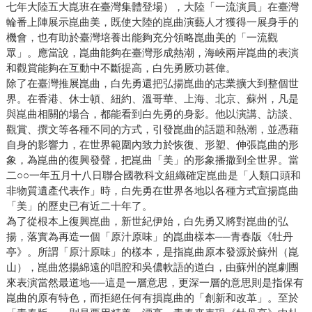
七年大陸五大崑班在臺灣集體登場），大陸「一流演員」在臺灣
輪番上陣展示崑曲美，既使大陸的崑曲演藝人才獲得一展身手的
機會，也有助於臺灣培養出能夠充分領略崑曲美的「一流觀
眾」。應當說，崑曲能夠在臺灣形成熱潮，海峽兩岸崑曲的表演
和觀賞能夠在互動中不斷提高，白先勇厥功甚偉。
除了在臺灣推展崑曲，白先勇還把弘揚崑曲的志業擴大到整個世
界。在香港、休士頓、紐約、溫哥華、上海、北京、蘇州，凡是
與崑曲相關的場合，都能看到白先勇的身影。他以演講、訪談、
觀賞、撰文等各種不同的方式，引發崑曲的話題和熱潮，並憑藉
自身的影響力，在世界範圍內致力於恢復、形塑、伸張崑曲的形
象，為崑曲的復興發聲，把崑曲「美」的形象播撒到全世界。當
二○○一年五月十八日聯合國教科文組織確定崑曲是「人類口頭和
非物質遺產代表作」時，白先勇在世界各地以各種方式宣揚崑曲
「美」的歷史已有近二十年了。
為了從根本上復興崑曲，新世紀伊始，白先勇又將對崑曲的弘
揚，落實為再造一個「原汁原味」的崑曲樣本──青春版《牡丹
亭》。所謂「原汁原味」的樣本，是指崑曲原本發源於蘇州（崑
山），崑曲悠揚綿遠的唱腔和吳儂軟語的道白，由蘇州的崑劇團
來表演當然最道地──這是一層意思，更深一層的意思則是指保有
崑曲的原有特色，而拒絕任何有損崑曲的「創新和改革」。至於