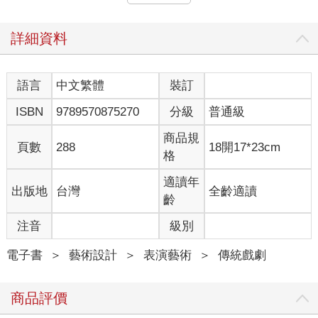
握，皮簧戲調門高，他怕唱不上去，俞振飛建議他先唱崑曲，因
為崑曲的調門比較低，於是才有俞梅珠聯璧合在美琪大戲院的空
前盛大演出。我隨家人去看的，恰巧就是〈遊園驚夢〉。從此我
詳細資料
便與崑曲，尤其是《牡丹亭》結下了不解之緣。小時候並不懂
戲，可是〈遊園〉中〈皂羅袍〉那一段婉麗嫵媚、一唱三嘆的曲
調，卻深深印在我的記憶中，以致許多年後，一聽到這段音樂的
語言
中文繁體
裝訂
笙簫管笛悠然揚起，就不禁怦然心動。
ISBN
9789570875270
分級
普通級
第二次在上海再看崑曲，那要等到四十年後的事了。一九八七年
我重返上海，恰好趕上「上崑」演出《長生殿》的最後一場。
商品規
「上崑」剛排好《長生殿》三個多小時的版本，由蔡正仁、華文
頁數
288
18開17*23cm
格
漪分飾唐明皇與楊貴妃。戲一演完，我縱身起立，拍掌喝采，直
到其他觀眾都已散去，我仍痴立不捨離開。「上崑」表演固然精
適讀年
出版地
台灣
全齡適讀
彩，但最令我激動不已的是，我看到了崑曲──這項中國最精美、
齡
最雅致的傳統戲劇藝術，竟然在遭罹過「文革」這場大浩劫後，
還能浴火重生，在舞臺上大放光芒。當時那一種感動，非比尋
注音
級別
常，我感到經歷一場母體文化的重新洗禮，民族精神文明的再次
皈依。大唐盛世，天寶興亡，一時呈現眼前。文學上的聯想也一
電子書
＞
藝術設計
＞
表演藝術
＞
傳統戲劇
下子牽繫上杜甫的〈哀江頭〉、白居易的〈長恨歌〉：「人生有
情淚沾臆，江水江花豈終極」、「天長地久有時盡，此恨綿綿無
商品評價
絕期」。等到樂隊吹奏起〈春江花月夜〉的時刻，真是到了令人
「情何以堪」的地步。