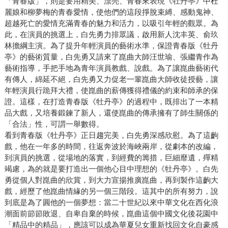
「青春版」，則是要用精美、漂亮、青春來表現《牡丹亭》中杜
麗娘和柳夢梅的青春愛情，使他們的這段掙脫束縛、感動鬼神、
超越死亡的愛情充滿青春的魅力和活力，以吸引年輕的觀眾。為
此，在演員的挑選上，白先勇力排眾議，啟用新人沈丰英、俞玖
林擔綱主演。為了提升年輕演員的藝術水準，保證青春版《牡丹
亭》的藝術質量，白先勇又請來了崑曲大師汪世瑜、張繼青作為
藝術指導，手把手地為青年演員教戲、說戲。為了讓崑曲藝術代
有傳人，綿延不絕，白先勇又力促老一輩崑曲大師收徒授藝，讓
年輕演員行跪拜大禮，使崑曲的薪傳獲得禮儀的約束和師承的保
證。這樣，在打造青春版《牡丹亭》的過程中，既排出了一本精
品大戲，又培養鍛鍊了新人，還使崑曲的傳承擁有了師生關係的
「合法」性，可謂一舉數得。
看到青春版《牡丹亭》正日趨完美，白先勇深感欣慰。為了這齣
戲，他在一年多的時間，往返奔波於海峽兩岸，從劇本的改編，
到演員的挑選，從場地的落實，到經費的籌措，巨細靡遺，殫精
竭慮，為的就是要打造出一個他心目中理想的《牡丹亭》。白先
勇從個人對崑曲的欣賞，到大力宣揚推廣崑曲，再到製作這齣大
戲，經歷了他崑曲情緣的另一個三階段。這其中的所有努力，說
到底是為了圓他的一個夢想：當二十世紀以來中華文化在西化浪
潮面前節節敗退、自卑自棄的時候，崑曲這個中國文化後花園中
「精品中的精品」，應該可以成為華夏兒女重新找回文化自豪感