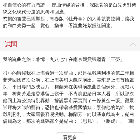
和自信心的有力憑證──崑曲情緣的背後，深隱著的是白先勇對傳
統文化現代命運的思考和回應。
悠揚的笛聲已經響起，青春版《牡丹亭》的大幕就要拉開，讓我
們和白先勇一起，賞心、樂事，看崑曲奼紫嫣紅開遍。
試閱
我的崑曲之旅：兼憶一九八七年在南京觀賞張繼青「三夢」
一
很小的時候我在上海看過一次崑曲，那是抗戰勝利後的第二年梅
蘭芳回國首次公演，在上海美琪大戲院演出。美琪是上海首輪戲
院，平日專門放映西片，梅蘭芳在美琪演崑曲是個例外。抗戰八
年，梅蘭芳避走香港留上鬍子，不肯演戲給日本人看，所以那次
他回上海公演特別轟動，據說黑市票賣到了一條黃金一張。觀眾
崇拜梅大師的藝術，恐怕也帶著些愛國情緒，景仰他的氣節，抗
戰剛勝利，大家還很容易激動。梅蘭芳一向以演京戲為主，崑曲
偶爾為之，那次的戲碼卻全是崑曲：〈思凡〉、〈刺虎〉、〈斷
橋〉、〈遊園驚夢〉。很多年後崑曲大師俞振飛親口講給我聽，
原來梅蘭芳在抗戰期間一直沒有唱戲，對自己的嗓子沒有太大把
看更多