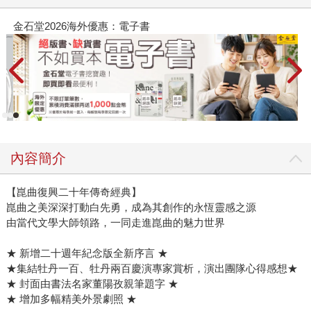
春光ｘ奇幻基地｜全書系展
內容簡介
【崑曲復興二十年傳奇經典】
崑曲之美深深打動白先勇，成為其創作的永恆靈感之源
由當代文學大師領路，一同走進崑曲的魅力世界
★ 新增二十週年紀念版全新序言 ★
★集結牡丹一百、牡丹兩百慶演專家賞析，演出團隊心得感想★
★ 封面由書法名家董陽孜親筆題字 ★
★ 增加多幅精美外景劇照 ★