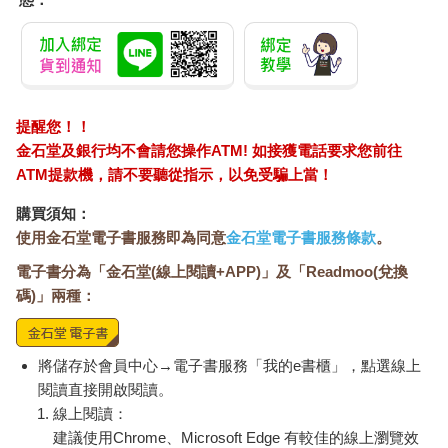
成了張繼青的招牌戲，是實至名歸。我們看完她的〈痴夢〉，大
家嘆服，葉嘉瑩先生也連聲讚好。
在南京居然又在舞臺上看到了〈遊園驚夢〉！人生的境遇是如此
之不可測。白天我剛去遊過秦淮河、夫子廟，亦找到了當年以清
唱著名的得月臺戲館，這些名勝正在翻修，得月臺在秦淮河畔，
是民國時代南京紅極一時的清唱場所，當年那些唱平劇、唱崑曲
提醒您！！
的姑娘，有的飛上枝頭，變成了大明星、官太太。
金石堂及銀行均不會請您操作ATM! 如接獲電話要求您前往
電影明星王熙春便是清唱出身的。得月臺，亦是秦淮水榭當年民
ATM提款機，請不要聽從指示，以免受騙上當！
國時代一瞬繁華的見證。我又去了烏衣巷、桃葉渡，參觀了「桃
花扇底送南朝」李香君的故居媚香樓。重遊南京，就是要去尋找
購買須知：
童年時代的足跡。我是一九四六年戰後國民政府還都，跟著家人
使用金石堂電子書服務即為同意
金石堂電子書服務條款
。
從重慶飛至南京的，那時抗戰剛勝利，整個南京城都漾蕩著一股
電子書分為「金石堂(線上閱讀+APP)」及「Readmoo(兌換
劫後重生的興奮與喜悅，漁陽顰鼓的隱患，還離得很遠很遠。我
們從重慶那個泥黃色的山城驟然來到這六朝金粉的古都，到處的
碼)」兩種：
名勝古蹟，真是看得人眼花撩亂。我永遠不會忘記爬到明孝陵那
些龐然大物的石馬石象背上那種奮亢之情，在雨花臺上我挖掘到
一枚脂胭血紅晶瑩剔透的彩石，那塊帶著血痕的彩石，跟隨了我
將儲存於會員中心→電子書服務「我的e書櫃」，點選線上
許多年，變成了我對南京記憶的一件信物。那年父親率領我們全
閱讀直接開啟閱讀。
家到中山陵謁陵，爬上那三百九十多級石階，是一個莊嚴的儀
線上閱讀：
式。多年後，我才體會得到父親當年謁陵，告慰國父在天之靈抗
建議使用Chrome、Microsoft Edge 有較佳的線上瀏覽效