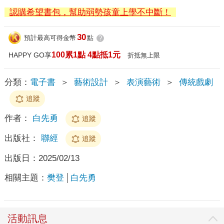
認購希望書包，幫助弱勢孩童上學不中斷！
30
預計最高可得金幣
點
?
100累1點 4點抵1元
HAPPY GO享
折抵無上限
分類：
電子書
＞
藝術設計
＞
表演藝術
＞
傳統戲劇
追蹤
作者：
白先勇
追蹤
出版社：
聯經
追蹤
出版日：
2025/02/13
相關主題：
樊登
白先勇
活動訊息