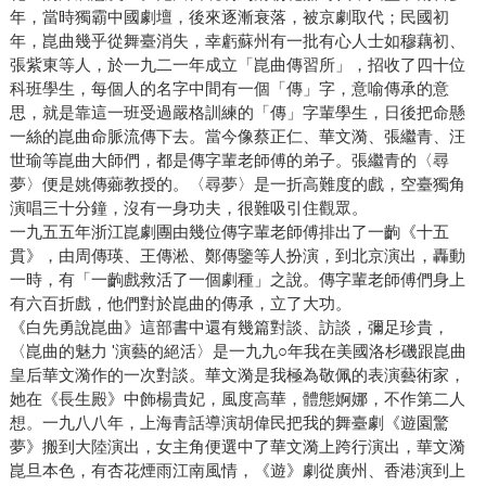
年，當時獨霸中國劇壇，後來逐漸衰落，被京劇取代；民國初
年，崑曲幾乎從舞臺消失，幸虧蘇州有一批有心人士如穆藕初、
張紫東等人，於一九二一年成立「崑曲傳習所」，招收了四十位
科班學生，每個人的名字中間有一個「傳」字，意喻傳承的意
思，就是靠這一班受過嚴格訓練的「傳」字輩學生，日後把命懸
一絲的崑曲命脈流傳下去。當今像蔡正仁、華文漪、張繼青、汪
世瑜等崑曲大師們，都是傳字輩老師傅的弟子。張繼青的〈尋
夢〉便是姚傳薌教授的。〈尋夢〉是一折高難度的戲，空臺獨角
演唱三十分鐘，沒有一身功夫，很難吸引住觀眾。
一九五五年浙江崑劇團由幾位傳字輩老師傅排出了一齣《十五
貫》，由周傳瑛、王傳淞、鄭傳鑒等人扮演，到北京演出，轟動
一時，有「一齣戲救活了一個劇種」之說。傳字輩老師傅們身上
有六百折戲，他們對於崑曲的傳承，立了大功。
《白先勇說崑曲》這部書中還有幾篇對談、訪談，彌足珍貴，
〈崑曲的魅力 '演藝的絕活〉是一九九○年我在美國洛杉磯跟崑曲
皇后華文漪作的一次對談。華文漪是我極為敬佩的表演藝術家，
她在《長生殿》中飾楊貴妃，風度高華，體態婀娜，不作第二人
想。一九八八年，上海青話導演胡偉民把我的舞臺劇《遊園驚
夢》搬到大陸演出，女主角便選中了華文漪上跨行演出，華文漪
崑旦本色，有杏花煙雨江南風情，《遊》劇從廣州、香港演到上