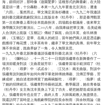
海，頗得好評，那時像《遊園驚夢》這種形式的舞臺劇，在大陸
還是頭一遭，十分轟動，本來一九八九年要進北京演出，遭逢
「六四」，戛然而止。華文漪定居洛杉磯後，一九九二年我邀請
她到臺北國家戲劇院演出上崑版全本《牡丹亭》，那是臺灣觀眾
第一次在舞臺上看到全本崑曲扮演，四場戲全都滿座，後來華文
漪帶團又到巴黎演出。二○○八年，由我牽線把華文漪、岳美緹兩
人合演的上崑版《玉簪記》傳給了蘇崑，由沈丰英、俞玖林擔
綱，《玉簪記》是華、岳兩人的絕活，當年她們兩人就是憑這齣
戲獲得了梅花獎，沈丰英有幸，繼承了華文漪的真傳。前年華文
漪不幸病逝，崑曲界缺了一角，令人無限哀思。
一九九九年臺北新舞臺邀請張繼青到臺北表演《牡丹亭》（六
折）、《爛柯山》，十一月二十一日我跟張繼青在新舞臺作了一
場演前暖身對談〈文曲星兢芳菲〉，張繼青當場示範演唱了《牡
丹亭》、〈尋夢〉中〈忒忒令〉、〈江兒水〉兩支曲版。對談中
張繼青說到她當年如何向傳字輩老師傅姚傳薌、沈傳芷學藝，苦
練成材，她自述老師傅賞了她兩碗飯吃，〈尋夢〉、〈痴夢〉成
了她的招牌絕活。張繼青對待藝術認真、教學嚴謹，她在青春版
《牡丹亭》女主角沈丰英身上下足了功夫，硬把她塑造成張派傳
人。張繼青前年也去世了，曲終人杳，大師風範教人無盡懷念。
我還訪問了當時是上海戲劇學院的院長余秋雨〈與余秋雨論《遊
園驚夢》的文化美學〉，一九九二年華文漪受邀來臺北演出《牡