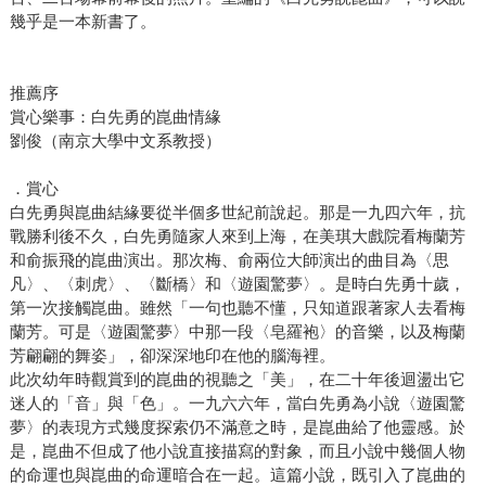
幾乎是一本新書了。
推薦序
賞心樂事：白先勇的崑曲情緣
劉俊（南京大學中文系教授）
．賞心
白先勇與崑曲結緣要從半個多世紀前說起。那是一九四六年，抗
戰勝利後不久，白先勇隨家人來到上海，在美琪大戲院看梅蘭芳
和俞振飛的崑曲演出。那次梅、俞兩位大師演出的曲目為〈思
凡〉、〈刺虎〉、〈斷橋〉和〈遊園驚夢〉。是時白先勇十歲，
第一次接觸崑曲。雖然「一句也聽不懂，只知道跟著家人去看梅
蘭芳。可是〈遊園驚夢〉中那一段〈皂羅袍〉的音樂，以及梅蘭
芳翩翩的舞姿」，卻深深地印在他的腦海裡。
此次幼年時觀賞到的崑曲的視聽之「美」，在二十年後迴盪出它
迷人的「音」與「色」。一九六六年，當白先勇為小說〈遊園驚
夢〉的表現方式幾度探索仍不滿意之時，是崑曲給了他靈感。於
是，崑曲不但成了他小說直接描寫的對象，而且小說中幾個人物
的命運也與崑曲的命運暗合在一起。這篇小說，既引入了崑曲的