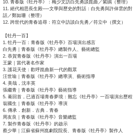
10. 青春版《牡丹亭》：梅少文訪白先勇談崑曲／紫鵑（整理）
11. 絕代相思長生殿──文學與歷史的對話：白先勇與許倬雲的對
話／鄭如珊（整理）
12. 跨世代的青春追尋：符立中訪談白先勇／符立中（撰文）
【牡丹一百】
1. 牡丹一百：青春版《牡丹亭》百場演出感言
白先勇｜青春版《牡丹亭》總製作人、藝術總監
2. 恭賀青春版《牡丹亭》演出一百場
王蒙｜當代著名作家
3. 護花天使：歡呼崑曲新一代的觀眾
汪世瑜｜青春版《牡丹亭》總導演、藝術指導
4. 美哉，沈丰英
張繼青｜青春版《牡丹亭》藝術指導
5. 驀回首，已過百場青春夢境：難忘《牡丹亭》一百場演出歷程
翁國生｜青春版《牡丹亭》導演
6. 傳承．創新．古典．青春
周友良｜青春版《牡丹亭》音樂總監
7. 製作青春版《牡丹亭》的啟示
蔡少華｜江蘇省蘇州崑劇院院長、青春版《牡丹亭》製作人