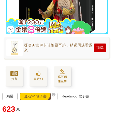
呀哈★吉伊卡哇旋風再起，精選周邊看過
加購
來
寫評價
好書
喜歡+1
賺金幣
?
精裝
金石堂 電子書
Readmoo 電子書
623
元