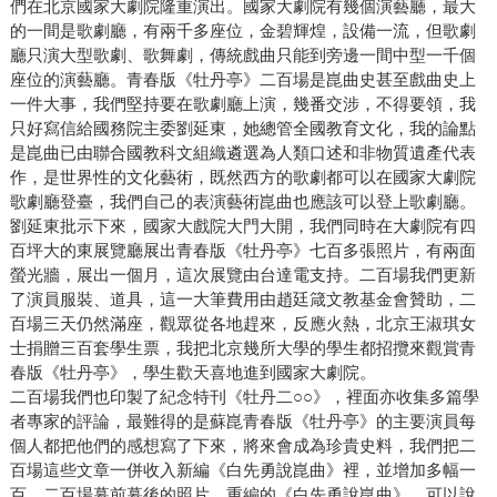
們在北京國家大劇院隆重演出。國家大劇院有幾個演藝廳，最大
的一間是歌劇廳，有兩千多座位，金碧輝煌，設備一流，但歌劇
廳只演大型歌劇、歌舞劇，傳統戲曲只能到旁邊一間中型一千個
座位的演藝廳。青春版《牡丹亭》二百場是崑曲史甚至戲曲史上
一件大事，我們堅持要在歌劇廳上演，幾番交涉，不得要領，我
只好寫信給國務院主委劉延東，她總管全國教育文化，我的論點
是崑曲已由聯合國教科文組織遴選為人類口述和非物質遺產代表
作，是世界性的文化藝術，既然西方的歌劇都可以在國家大劇院
歌劇廳登臺，我們自己的表演藝術崑曲也應該可以登上歌劇廳。
劉延東批示下來，國家大戲院大門大開，我們同時在大劇院有四
百坪大的東展覽廳展出青春版《牡丹亭》七百多張照片，有兩面
螢光牆，展出一個月，這次展覽由台達電支持。二百場我們更新
了演員服裝、道具，這一大筆費用由趙廷箴文教基金會贊助，二
百場三天仍然滿座，觀眾從各地趕來，反應火熱，北京王淑琪女
士捐贈三百套學生票，我把北京幾所大學的學生都招攬來觀賞青
春版《牡丹亭》，學生歡天喜地進到國家大劇院。
二百場我們也印製了紀念特刊《牡丹二○○》，裡面亦收集多篇學
者專家的評論，最難得的是蘇崑青春版《牡丹亭》的主要演員每
個人都把他們的感想寫了下來，將來會成為珍貴史料，我們把二
百場這些文章一併收入新編《白先勇說崑曲》裡，並增加多幅一
百、二百場幕前幕後的照片。重編的《白先勇說崑曲》，可以說