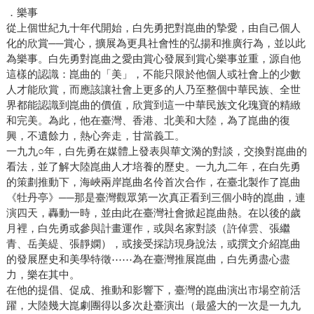
．樂事
從上個世紀九十年代開始，白先勇把對崑曲的摯愛，由自己個人
化的欣賞──賞心，擴展為更具社會性的弘揚和推廣行為，並以此
為樂事。白先勇對崑曲之愛由賞心發展到賞心樂事並重，源自他
這樣的認識：崑曲的「美」，不能只限於他個人或社會上的少數
人才能欣賞，而應該讓社會上更多的人乃至整個中華民族、全世
界都能認識到崑曲的價值，欣賞到這一中華民族文化瑰寶的精緻
和完美。為此，他在臺灣、香港、北美和大陸，為了崑曲的復
興，不遺餘力，熱心奔走，甘當義工。
一九九○年，白先勇在媒體上發表與華文漪的對談，交換對崑曲的
看法，並了解大陸崑曲人才培養的歷史。一九九二年，在白先勇
的策劃推動下，海峽兩岸崑曲名伶首次合作，在臺北製作了崑曲
《牡丹亭》──那是臺灣觀眾第一次真正看到三個小時的崑曲，連
演四天，轟動一時，並由此在臺灣社會掀起崑曲熱。在以後的歲
月裡，白先勇或參與計畫運作，或與名家對談（許倬雲、張繼
青、岳美緹、張靜嫻），或接受採訪現身說法，或撰文介紹崑曲
的發展歷史和美學特徵⋯⋯為在臺灣推展崑曲，白先勇盡心盡
力，樂在其中。
在他的提倡、促成、推動和影響下，臺灣的崑曲演出市場空前活
躍，大陸幾大崑劇團得以多次赴臺演出（最盛大的一次是一九九