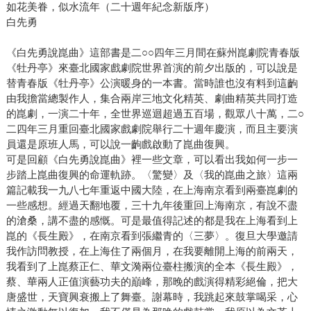
如花美眷，似水流年（二十週年紀念新版序）
白先勇
《白先勇說崑曲》這部書是二○○四年三月間在蘇州崑劇院青春版
《牡丹亭》來臺北國家戲劇院世界首演的前夕出版的，可以說是
替青春版《牡丹亭》公演暖身的一本書。當時誰也沒有料到這齣
由我擔當總製作人，集合兩岸三地文化精英、劇曲精英共同打造
的崑劇，一演二十年，全世界巡迴超過五百場，觀眾八十萬，二○
二四年三月重回臺北國家戲劇院舉行二十週年慶演，而且主要演
員還是原班人馬，可以說一齣戲啟動了崑曲復興。
可是回顧《白先勇說崑曲》裡一些文章，可以看出我如何一步一
步踏上崑曲復興的命運軌跡。〈驚變〉及〈我的崑曲之旅〉這兩
篇記載我一九八七年重返中國大陸，在上海南京看到兩臺崑劇的
一些感想。經過天翻地覆，三十九年後重回上海南京，有說不盡
的滄桑，講不盡的感慨。可是最值得記述的都是我在上海看到上
崑的《長生殿》，在南京看到張繼青的〈三夢〉。復旦大學邀請
我作訪問教授，在上海住了兩個月，在我要離開上海的前兩天，
我看到了上崑蔡正仁、華文漪兩位臺柱搬演的全本《長生殿》，
蔡、華兩人正值演藝功夫的巔峰，那晚的戲演得精彩絕倫，把大
唐盛世，天寶興衰搬上了舞臺。謝幕時，我跳起來鼓掌喝采，心