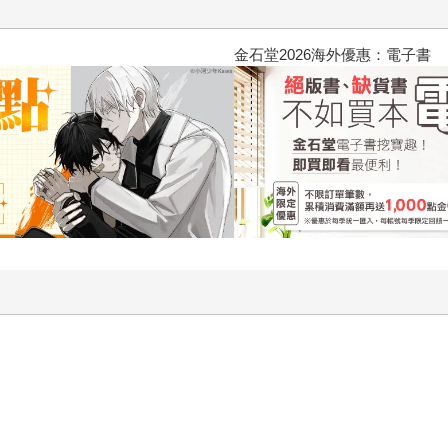
2026金石堂暑假漫博〈你好，我