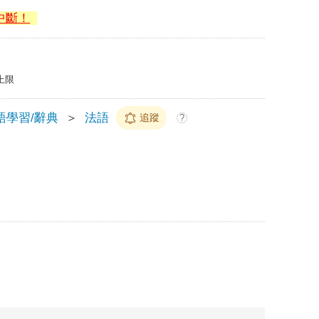
中斷！
上限
語學習/辭典
＞
法語
追蹤
?