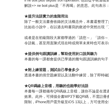
Il ne boit plus depuis son opération. 他自
解說=> ne boit plus是「不再喝」的意思。此
★
提升法語實力的進階用法
除了一般文法書會收錄的文法概念外，本書還整理了
比如在小說中，在以過去時書寫的敘述中突然出現「
或者是在初級階段大家都學過的「請您～」「請你～
令語氣，甚至用直陳式現在時或簡單未來時也可表示
★
提供例句跟讀訓練，幫助使用於口說與聽力
本書的每一課都會提供已學過的幾句跟讀訓練的句子
★
附上練習題，測試自己學會多少
透過本書的填空題練習以及法翻中練習，除了即時確
★QR
碼線上音檔，用聽的也能學好法語
本書每一課都備有QR碼線上音檔，讓你不論是在透
效果。此外，可掃描全書MP3下載QR碼，不需註冊
限制，iPhone用戶需升級至iOS 13以上，方可使