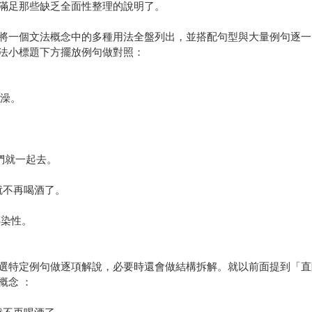
滿足那些缺乏全面性整理的說明了。
將一個文法概念中的多種用法全盤列出，並搭配句型與大量例句逐一
法小標題下方擺放例句做對照：
會泡澡。
的話，我們就一起去。
從手術過後就不再喝酒了。
不具傳染性。
選特定例句做逐項解說，必要時還會做結構拆解。就以前面提到「直
概念 ：