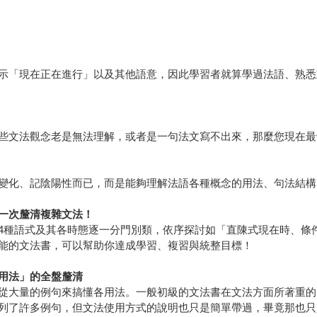
示「現在正在進行」以及其他語意，因此學習者就算學過法語、熟悉
些文法觀念老是無法理解，或者是一句法文寫不出來，那麼您現在最
變化、記陰陽性而已，而是能夠理解法語各種概念的用法、句法結構
一次釐清複雜文法！
4種語式及其各時態逐一分門別類，依序探討如「直陳式現在時、條
能的文法書，可以幫助你達成學習、複習與統整目標！
用法」的全盤釐清
從大量的例句來搞懂各用法。一般初級的文法書在文法方面所著重的
列了許多例句，但文法使用方式的說明也只是簡單帶過，畢竟那也只