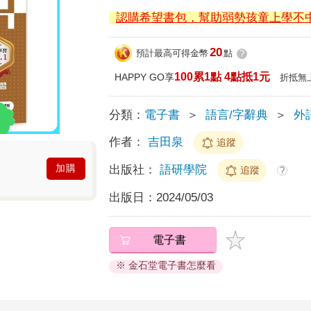
認購希望書包，幫助弱勢孩童上學不
20
預計最高可得金幣
點
?
100累1點 4點抵1元
HAPPY GO享
折抵無
分類：
電子書
＞
語言/字辭典
＞
外
作者：
吉田泉
追蹤
加購
出版社：
語研學院
追蹤
?
出版日：
2024/05/03
電子書
※ 金石堂電子書怎麼看