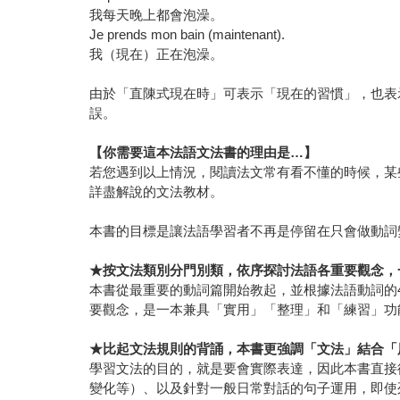
我每天晚上都會泡澡。
Je prends mon bain (maintenant).
我（現在）正在泡澡。
由於「直陳式現在時」可表示「現在的習慣」，也表
誤。
【你需要這本法語文法書的理由是…】
若您遇到以上情況，閱讀法文常有看不懂的時候，某
詳盡解說的文法教材。
本書的目標是讓法語學習者不再是停留在只會做動詞
★
按文法類別分門別類，依序探討法語各重要觀念，
本書從最重要的動詞篇開始教起，並根據法語動詞的
要觀念，是一本兼具「實用」「整理」和「練習」功
★
比起文法規則的背誦，本書更強調「文法」結合「
學習文法的目的，就是要會實際表達，因此本書直接
變化等）、以及針對一般日常對話的句子運用，即使