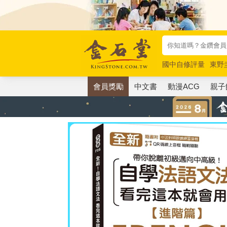
國中自修評量
東野
唯紅花綻放
奧德賽
會員獎勵
中文書
動漫ACG
親子