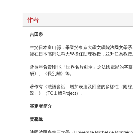
作者
吉田泉
生於日本富山縣，畢業於東京大學文學院法國文學系
後在日本高岡法科大學擔任助理教授，並升任為教授
曾長年負責NHK「世界名片劇場」之法國電影的字
酬》、《長別離》等。
著作有《法語會話 增加表達及回應的多樣性（附線上
況」》（TC出版Project）。
審定者簡介
黃馨逸
法國波爾多第三大學（Université Michel 