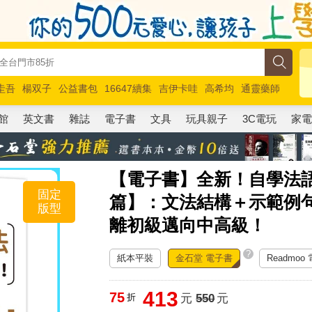
圭吾
楊双子
公益書包
16647續集
吉伊卡哇
高希均
通靈藥師
路邊攤新作
馬斯克
玩具總動員5
超慢跑
館
英文書
雜誌
電子書
文具
玩具親子
3C電玩
家
【電子書】全新！自學法
固定
篇】：文法結構＋示範例
版型
離初級邁向中高級！
?
紙本平裝
金石堂 電子書
Readmoo
413
75
折
元
550
元