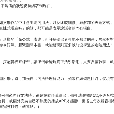
從手術過後就不再喝酒了。
句表示：不喝酒的狀態仍持續著到現在。
如文學作品中才會出現的用法，以及比較細微、難解釋的表達方式，
直陳式現在時」的話，那可能是表示說話者的內心獨白。
」這樣的「命令式」表達，但許多學習者可能不知道的是，居然有對
命令語氣。趕緊翻開本書，就能發現到更多以前沒學過的進階用法！
，搭配音檔來練習，讓學習者能夠真正活學活用，只要反覆聆聽，就
認所學，還可加強自己的法語理解能力。如果在練習題目時，發現有
過例句來理解文法時，還是在做跟讀練習，都可以隨掃隨聽QR碼音
會員，或額外安裝自己不熟悉的播放APP才能聽，更省去每次聽音檔
用全書完整打包下載連結。）