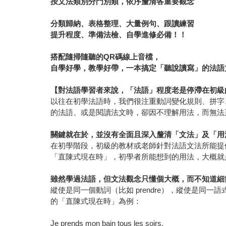
按文法類別分門別類，依序釐清各重要觀念
分類歸納、表格整理、大量例句、跟讀練習
提升程度、準備法檢、自學進修必備！！
搭配隨掃隨聽的QR碼線上音檔，
自學好學，教學好帶，一本搞定「聽說讀寫」的法語
【對法語學習者來說，「法語」程度老是停滯在初級
以往在初學法語時，我們很注重動詞變化規則、拼字
的法語、或是閱讀法文時，卻因不理解用法，而無法
關鍵就在於，並沒有全面且深入釐清「文法」及「用
在初學階段，初級的教材或老師針對法語文法所能提
「直陳式現在時」，初學者所能想到的用法，大概就
雖然學過法語，但文法觀念只懂個大概，而不知道細
縱使是同一個動詞（比如 prendre），縱使是同
的「直陳式現在時」為例：
Je prends mon bain tous les soirs.