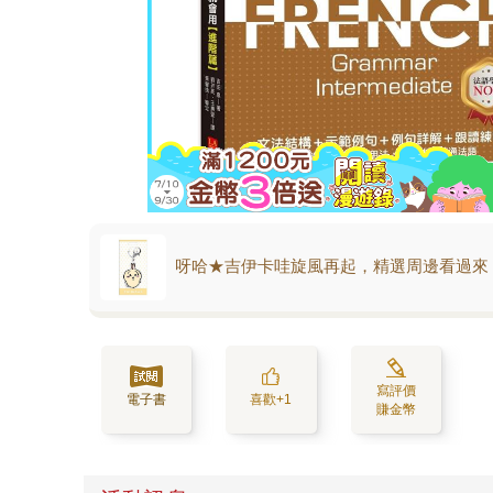
呀哈★吉伊卡哇旋風再起，精選周邊看過來
寫評價
電子書
喜歡+1
賺金幣