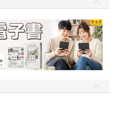
吃一點〉第二波
金石堂2026海