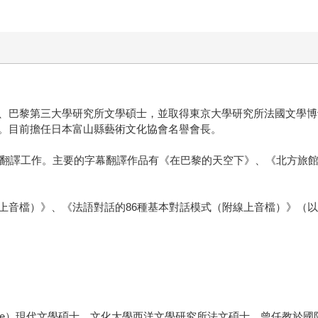
、巴黎第三大學研究所文學碩士，並取得東京大學研究所法國文學博
。目前擔任日本富山縣藝術文化協會名譽會長。
幕翻譯工作。主要的字幕翻譯作品有《在巴黎的天空下》、《北方旅
音檔）》、《法語對話的86種基本對話模式（附線上音檔）》（以上
de Montaigne）現代文學碩士，文化大學西洋文學研究所法文碩士。