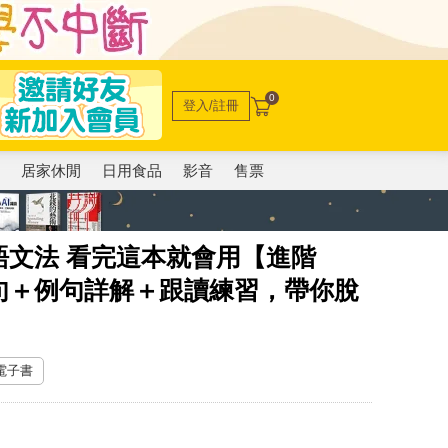
0
登入/註冊
電
居家休閒
日用食品
影音
售票
語文法 看完這本就會用【進階
句＋例句詳解＋跟讀練習，帶你脫
 電子書