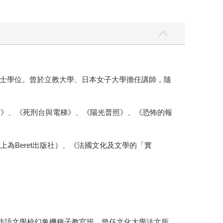
士學位。曾於立教大學、日本女子大學擔任講師，隨
館》、《死刑台與電梯》、《陽光普照》、《恐怖的報
為Beret出版社）、《法國文化及文學的「實
曾任教於國防語文學校幻象機種子教官班，曾任文化大學法文所