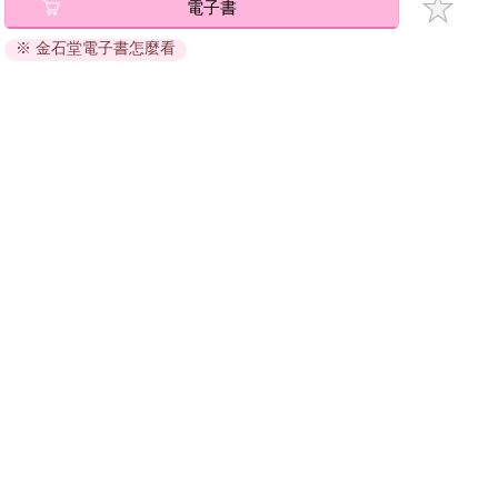
電子書
將儲存於會員中心→電子書服務「我的e書櫃」，點選線上
再度流入耳裡。
閱讀直接開啟閱讀。
「不要擔心，好好休息。妳已經不需要再擔心任何事了。」
※ 金石堂電子書怎麼看
線上閱讀：
神奇的是，聽到那個聲音時，我慌亂的心慢慢平靜下來了。在我
建議使用Chrome、Microsoft Edge 有較佳的線上瀏覽效
失去記憶之後，阿格里奇怎麼樣了？還有母親、傑瑞米、迪恩和
果， iOS 16 或以上版本，Android 6.0 以上版本，建議裝
蘭托，阿格里奇的其他人都怎麼樣了？
但聽到卡西斯的話後，我現在覺得自己可以之後再思考這些事。
置有6GB以上的記憶體，至少有 30 MB以上的容量。
現在在我身旁的人以及馬車外面的人，全都是費德里安的成員。
離線閱讀：
因此從某方面來看，我也可以說是身處於敵方的中心。然而，不
APP下載：
iOS
Android
可思議地宛如是個假象，比起身在阿格里奇，我現在可以更輕鬆
安裝電子書APP後，請依照提示登入「會員中心」→「我
地闔上眼休息。在逐漸模糊的意識中，不知為何覺得這件事有點
的E書櫃」→「電子書APP通行碼/載具管理」，取得通行
可笑……我這樣想著。
碼再登入下載您所購買的電子書。完成下載後，點選任一
書籍即可開始離線閱讀。
請至會員中心→電子書服務「我的e書櫃」領取複製『兌換
碼』至電子書服務商Readmoo進行兌換。
退換貨須知：
因版權保護，您在金石堂所購買的電子書僅能以金石堂專屬