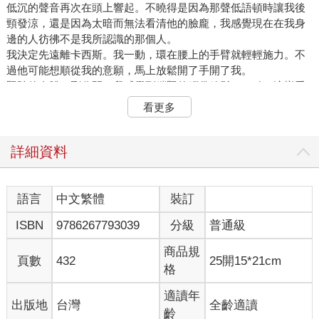
低沉的聲音再次在頭上響起。不曉得是因為那聲低語頓時讓我後
頸發涼，還是因為太暗而無法看清他的臉龐，我感覺現在在我身
邊的人彷彿不是我所認識的那個人。
我決定先遠離卡西斯。我一動，環在腰上的手臂就輕輕施力。不
過他可能想順從我的意願，馬上放鬆開了手開了我。
緊貼的身體一剛分開，我感覺到繃緊的腦袋放鬆了一點。這樣看
來，我剛才是躺在卡西斯的腿上。
看更多
「這是怎麼回事？」
我的聲音怎麼會這麼沙啞？可能是因為我剛醒過來，喉嚨有些刺
痛。感覺就像好幾天來第一次開口說話。
詳細資料
我再次試著回想昨晚的事。
「我現在為什麼會和你在一起……」
這時，突然有一小片記憶碎片像在水中擴散暈開的墨水，在一片
語言
中文繁體
裝訂
空白的腦海中擴散開來。
ISBN
9786267793039
分級
普通級
『姊姊……妳也要丟下我嗎？』
那一刻，我頭痛欲裂。我用手扶著額頭，緩緩閉上眼再睜開……
商品規
難怪我不怎麼想回憶起那些。
頁數
432
25開15*21cm
格
卡西斯靜靜凝視著我。馬車裡很昏暗，但我的眼睛已經適應了黑
暗，能輕鬆看清所以沒有造成任何阻礙，很輕易地就能清楚就看
適讀年
出版地
台灣
全齡適讀
到了他的表情。
齡