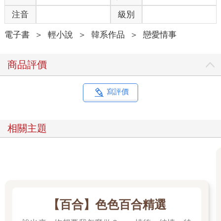
從和睦會的最後一天，我們，在宴會廳外相遇後，這是我第一次
見到卡西斯。當然，之後我在阿格里奇遇到了他，所以我們才有
注音
級別
可能待在同一個空間……我果然什麼都想不起來。我想從眼前的
表情中看出一些端倪，但還是無法理解其中的意思。不久後，卡
電子書
＞
輕小說
＞
韓系作品
＞
戀愛情事
西斯慢慢張嘴對我說開口：
「現在先什麼都不要想，再躺著休息一下。」
商品評價
接下來他說的話，讓我不禁懷疑自己的耳朵。
「妳過了三天才恢復意識，還需要一些時間才能完全恢復體
力。」
寫評價
＊
相關主題
我竟然昏迷了整整三天。我覺得可能是因為體力超出負荷，這段
時間發生了有很許多需要耗費心力的事，雖然不太記得全部的所
有細節了，但在我離開阿格里奇前也發生了許多事。
我輕輕拉開窗簾，望向外面。馬車暫時停了下來，處於靜止的狀
態。現在馬車內只有我一個人，一拉開厚重的布簾，燦爛的陽光
刺進雙眼。我不經意地不由自主地瞇起眼。
啪啦！
【百合】色色百合精選
炫目的視線中突然出現一抹灰白色的影子。從藍天飛來的老鷹敏
捷地俯衝而下，落在戴著護具的手臂上。