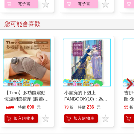
電子書
電子書
卡西斯沉默地低頭望著我一會兒，他看向我的眼中沒有一絲波
動。
片刻後，他的臉上閃過某種細微如絲的情緒。然而，那只有短短
您可能會喜歡
的一瞬間，我來不及看清楚那是什麼。下一秒，卡西斯抬起手臂
朝我伸出手。當那隻體溫微涼的手指碰到我的肌膚時，我的眼神
不由得顫動。
彷彿沒見過那樣的我，卡西斯的手掠過我的額頭，撫過臉頰。宛
如撫摸般的溫柔和動作手勢讓我的表情不自覺地僵住。
「又發燒了。」
我感覺得到周圍的人們都靜靜地看著我和卡西斯。在那其中，只
有卡西斯神色平靜，他的手隨即離開我的臉頰。
「伊西多爾，我們今天就在這裡紮營。」
「好的，我去準備。」
一直站在卡西斯身後的男人回應。卡西斯的視線再次轉向我。
【Timo】多功能震動
小書痴的下剋上
吉伊卡哇 
「是因為發燒才不覺得冷嗎？妳居然穿成這樣走出來。」
恆溫關節按摩 (膝蓋/
FANBOOK(10)：為了
圈-
我倒希望他用責備或失望的語氣對我說這些話。
肩/手肘通用) 無線充電
成為圖書管理員不擇手
690
236
特價
元
79
折
特價
元
95
折
1290
「妳還是一樣不會照顧自己的身體。」
加熱護膝 智能震動護
段！
然而，從卡西斯看著我的表情中流露出來的情緒，與我所想的相
膝熱敷 【單入組】
加入購物車
加入購物車
差距甚遠。所以與他四目相對的瞬間，我只能緊閉著雙脣。
接著，卡西斯脫下自己的斗篷，包裹住我的身體。不對，與其說