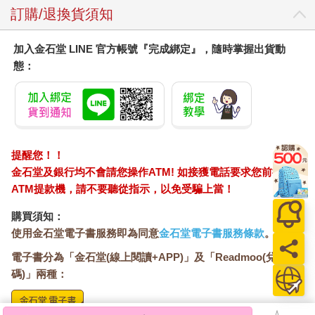
是裹住包住我，他幾乎像要把我緊緊捆起來，以防任何一絲風滲
訂購/退換貨須知
入，最後順勢抱住我。那一連串的行為相當自然，別說周圍的人
了，連我也無法向他提出半句抗議。
加入金石堂 LINE 官方帳號『完成綁定』，隨時掌握出貨動
卡西斯就像搬起稻草堆，輕鬆地將我抱起，腳步沉穩地走向馬
態：
車。這實在過於荒唐，我忍不住失笑，完全說不出話。
卡西斯把我抱進馬車裡，讓我再次躺下，還把我剛才掀開的貂毛
毯拿過來蓋在我身上。柔和的溫暖滲入全身，讓我心情有點奇
怪。
「把我綁住不是更好嗎？」
我用低沉的聲音如此問道後，卡西斯的視線落在我的臉上。
提醒您！！
「我不知道妳有這種愛好。」
金石堂及銀行均不會請您操作ATM! 如接獲電話要求您前往
他知道我不是那個意思，卻依然若無其事地回應我。
ATM提款機，請不要聽從指示，以免受騙上當！
「可惜我沒有那種愛好。不過妳想要的話，我下次會考慮看
看。」
購買須知：
「如果我逃跑了怎麼辦？」
使用金石堂電子書服務即為同意
金石堂電子書服務條款
。
「我會再把妳帶回來。」
那句話讓我啞口無言。因為他不是說「抓回來」，而是「帶回
電子書分為「金石堂(線上閱讀+APP)」及「Readmoo(兌換
來」。我完全不曉得他到底想要對我做什麼。
碼)」兩種：
「是不是因為妳總是胡思亂想，才會一直發燒？」
低沉的聲音搔動我的耳朵，接著一隻冰涼的手放到我的眼睛上。
或許我是真的發燒了，他的手感覺非常冰涼舒服。輕柔的低語聲