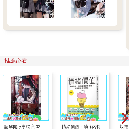
男人說了什麼。我注視著那副景象，隨即放下拉開窗簾的手。
喀嚓。
隨後我打開馬車的門，寒冷的空氣迫不及待地湧進馬車內。因為
室內很溫暖，讓我一時間忘了現在正是一年中最冷的時候。
儘管如此，我仍不屈不撓地走出車廂。周圍的人比我想像中還
多，有人在保養武器，有人在照顧馬匹，還有一些人在修理馬
車。沒有特別被分派到工作的人則站在附近警戒著周圍。其中應
該有侍從，但特別的是他們看起來都像騎士。
那些各自忙碌的人瞬間停下動作，注視著我，周圍隨即安靜下
來。當我從馬車上下來的那一刻，時間就像靜止了。
推薦必看
雖然那注視而來的視線讓我害怕，感到些許壓力，但也不需要太
在意。我不理會其他人，徑直走向目的地。
不知何時，卡西斯的視線也落在我身上。他再次放飛老鷹後，朝
我走來。
「我不是讓要妳躺著嗎？」
與寒冷的冬季空氣色彩相似的低沉聲音傳來。不過，看向我的眼
神和聲音沒有想像中那麼冷漠。卡西斯還想說什麼，但我抬頭看
著靠近的他，先開口說：
「現在要去哪裡？這裡又是哪裡？」
卡西斯似乎不打算瞞著我，回答道：「我們現在停留的地方叫弗
請解開故事謎底 03
情緒價值：消除內耗，
叛逆