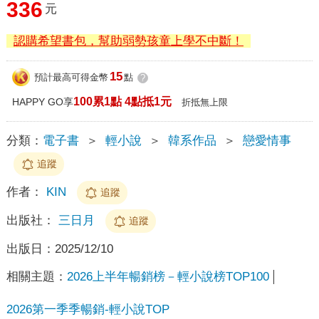
336
元
認購希望書包，幫助弱勢孩童上學不中斷！
15
預計最高可得金幣
點
?
100累1點 4點抵1元
HAPPY GO享
折抵無上限
分類：
電子書
＞
輕小說
＞
韓系作品
＞
戀愛情事
追蹤
作者：
KIN
追蹤
出版社：
三日月
追蹤
出版日：
2025/12/10
相關主題：
2026上半年暢銷榜－輕小說榜TOP100
2026第一季季暢銷-輕小說TOP