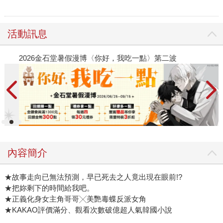
活動訊息
2026金石堂暑假漫博〈你好，我吃一點〉第二波
金
內容簡介
★故事走向已無法預測，早已死去之人竟出現在眼前!?
★把妳剩下的時間給我吧。
★正義化身女主角哥哥╳美艷毒蝶反派女角
★KAKAO評價滿分、觀看次數破億超人氣韓國小說