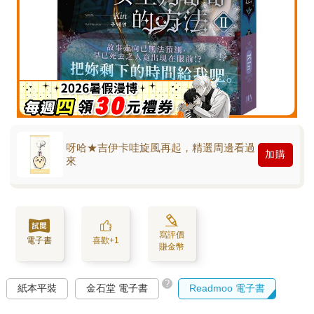
呀哈★吉伊卡哇旋風再起，精選周邊看過
加購
來
寫評價
電子書
喜歡+1
賺金幣
?
紙本平裝
金石堂 電子書
Readmoo 電子書