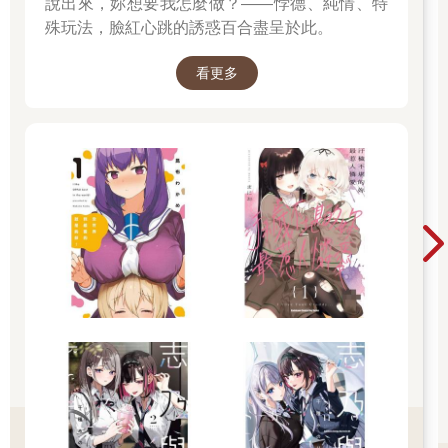
說出來，妳想要我怎麼做？——悖德、純情、特
我有點難為情地凝視著站在湛藍天空下的男人。看來三年的時間
殊玩法，臉紅心跳的誘惑百合盡呈於此。
比我想像中還要漫長，足以讓少年變成青年，也讓曾經熟悉的人
變得陌生。
看更多
不論是比記憶中還高出兩個手掌的身高、變寬闊的肩膀，還是剛
才環在我腰間的結實臂膀，這一切都很陌生。帶著如清晨般冰冷
氣息的冰冷臉孔，也同樣陌生。
以前他感覺是一位線條更纖細漂亮的美少年，但現在就算是客套
話，也無法看著在他面前說他「漂亮」了。雖然氣質確實不同以
往和以前不同，但這當然不代表那張俊俏的臉龐就此消失無蹤。
在和睦會看到他時，我覺得成年的卡西斯比我想像中更像他的父
親雷夏爾•費德里安，。氣質比起外貌，氣質更相似。此刻，他讓
巨大老鷹站在手臂上迎風而立的模樣，宛如矗立於平原上的堅固
岩壁。
我想到沒有在少年時期死亡的卡西斯成長成現在這副模樣，就不
知為何感慨萬千。
這時，一名男子走到卡西斯旁邊。戴著單眼眼罩的棕髮男子，是
三年前在阿格里奇邊境看過的那個男人。
那時我帶到北方邊境黑色森林中的人，原來平安活了下來。我努
力回想他的名字，卻無法輕易想起來。飛向卡西斯的老鷹似乎是
信使，卡西斯打開繫在老鷹腳上的紙張並，看過後，對走近他的