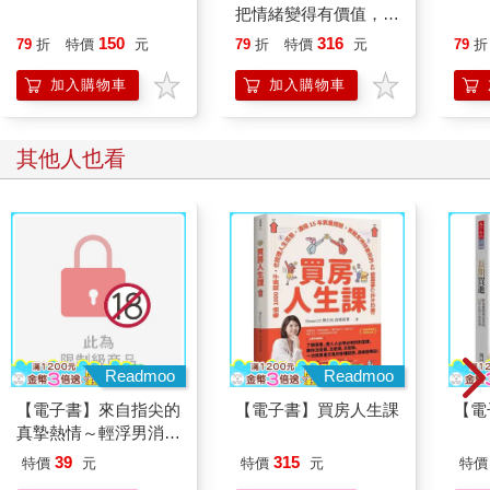
雷德里卡，以這樣的速度再走半天左右，就會徹底離開高原
把情緒變得有價值，跟
了。」
誰都能自在相處
150
316
79
折
特價
元
79
折
特價
元
79
折
聽到地名後，我清楚地知道這裡是什麼地方了。簡而言之，現在
我們一行人前往的目的地是費德里安。
加入購物車
加入購物車
在馬車裡時，我當然早就預料到了，但實際親自確認過後只能苦
笑。
我冷冷地問卡西斯：「那麼我是俘虜嗎？還是戰利品？」
其他人也看
熊熊燃燒的阿格里奇、化為廢墟的土地。
即使我的記憶依舊混亂，但唯獨那個景象仍鮮明得像烙印於眼
底。促成這一切的人，打開阿格里奇大門的人都是我。我無法忘
記那件事，彷彿彷彿不允許自己輕易忘掉這個事實，我無法忘記
那件事。
事到如今，我對此沒有任何不滿。我早就知道和睦會那天，卡西
斯可能會正式出席，也早就料想到那時，將會是費德里安對阿格
里奇發起攻擊的時刻，所以我也故意選了那一天行動，以便借助
費德里安的力量，徹底摧毀阿格里奇。
Readmoo
Readmoo
看到以卡西斯為首的費德里安成員如此大舉移動，這一切顯然都
【電子書】來自指尖的
【電子書】買房人生課
【電
是按照我的計畫行動。然而，卡西斯像現在這樣站在我面前，不
真摯熱情～輕浮男消防
在我的計畫之中。
員帶著熱烈眼神擁抱我
在阿格里奇的最後一天，我本來打算獨自離開。
39
315
特價
元
特價
元
特價
～(第28話)
「你把我帶來這裡來有什麼目的？」