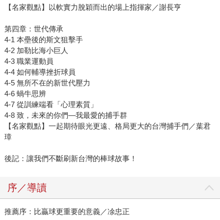
【名家觀點】以軟實力脫穎而出的場上指揮家／謝長亨
第四章：世代傳承
4-1 本壘後的斯文狙擊手
4-2 加勒比海小巨人
4-3 職業運動員
4-4 如何輔導挫折球員
4-5 無所不在的新世代壓力
4-6 蝸牛思辨
4-7 從訓練端看「心理素質」
4-8 致，未來的你們—我最愛的捕手群
【名家觀點】一起期待眼光更遠、格局更大的台灣捕手們／葉君
璋
後記：讓我們不斷刷新台灣的棒球故事！
序／導讀
推薦序：比贏球更重要的意義／凃忠正