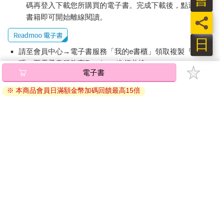
出於個人經驗投射所產生的脾氣，也能增加一些知道怎麼協助球
碼再登入下載您所購買的電子書。完成下載後，點選任一
員的方法。
書籍即可開始離線閱讀。
員
例如，輔導受挫球員的做法，就可以參考一下運動心理學的建
議：
日
一、 同理球員的心情來源，降低情緒方面的自責與壓力。
請至會員中心→電子書服務「我的e書櫃」領取複製『兌換
二、 假如是技術方面需要提升、修正，可在球員狀態穩定、可以
碼』至電子書服務商Readmoo進行兌換。
接他人意見後，再提供技術與經驗的見解，從訓練端給予協助。
退換貨須知：
三、 透過放大選手嘗試與進步的「過程」，持續提升他們面對問
題的動機、相信自己的自信。
因版權保護，您在金石堂所購買的電子書僅能以金石堂專屬
另外，像是我在讀心理學書籍時所學到的：「人，傾向喜歡剛好
的閱讀軟體開啟閱讀，無法以其他閱讀器或直接下載檔案。
也喜歡自己的人。」轉換到教學現場應用，大概就是：
依據「消費者保護法」第19條及行政院消費者保護處公告之
如果教練希望球員們能好好接受、信任自己的指導，可先試著好
「通訊交易解除權合理例外情事適用準則」，非以有形媒介
好接納、欣賞不同於自己的球員們。
提供之數位內容或一經提供即為完成之線上服務，經消費者
對我來說，為了讓自己「真的能協助選手排解困難，而非只會糾
事先同意始提供。（如：電子書、電子雜誌、下載版軟體、
錯」，這些學習與靠近並不為難。相信，也唯有彼此能互信、互
虛擬商品…等），
不受「網購服務需提供七日鑑賞期」的限
重、互相成就，雙方才有機會一起享受在球場的日子—讓棒球成
制
。為維護您的權益，建議您先使用「試閱」功能後再付款
為生命中不可或缺的一隅。
購買。
4-7從訓練端看「 心理素質」
常常覺得，和不同領域的人聊棒球是件很有趣的事！