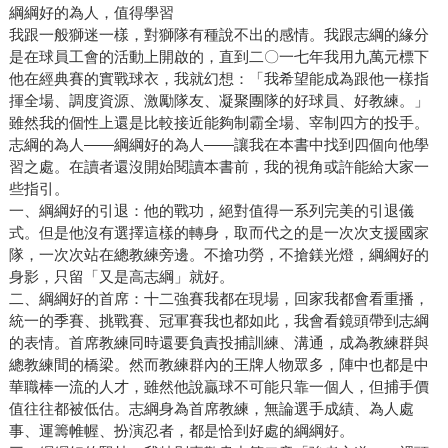
綱綱好的為人，值得學習
我跟一般獅迷一樣，對獅隊有種說不出的感情。我跟志綱的緣分
是在球員工會的活動上開啟的，直到二〇一七年我用九萬元標下
他在經典賽的實戰球衣，我就幻想：「我希望能成為跟他一樣指
揮全場、調度資源、激勵隊友、凝聚團隊的好球員、好教練。」
雖然我的個性上還是比較接近能夠制霸全場、宰制四方的投手。
志綱的為人——綱綱好的為人——讓我在本書中找到四個向他學
習之處。在讀者還沒開始閱讀本書前，我的視角或許能給大家一
些指引。
一、綱綱好的引退：他的戰功，絕對值得一系列完美的引退儀
式。但是他沒有選擇這樣的轉身，取而代之的是一次次支援國家
隊，一次次站在總教練旁邊。不搶功勞，不搶鎂光燈，綱綱好的
身影，只留「又是高志綱」就好。
二、綱綱好的首席：十二強賽我都在現場，回家我都會看重播，
統一的季賽、挑戰賽、冠軍賽我也都如此，我會看鏡頭帶到志綱
的表情。首席教練同時還要負責投捕訓練、溝通，成為教練群與
總教練間的橋梁。然而教練群內的王牌人物眾多，陣中也都是中
華職棒一流的人才，雖然他說贏球不可能只靠一個人，但捕手價
值往往都被低估。志綱身為首席教練，無論選手成績、為人處
事、運籌帷幄、扮演忍者，都是恰到好處的綱綱好。