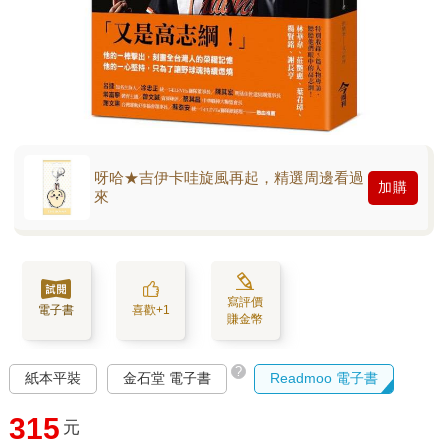
呀哈★吉伊卡哇旋風再起，精選周邊看過
加購
來
寫評價
電子書
喜歡+1
賺金幣
?
紙本平裝
金石堂 電子書
Readmoo 電子書
315
元