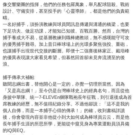
像交響樂團的指揮，他們的任務包羅萬象，舉凡配球阻殺、戰術
設計、守備安排，甚至投手的「心靈導師」，都是他們的負責範
疇。
一名好捕手，須扮演教練與球員間訊息傳遞與溝通的橋梁，也要
下足功夫、做足功課，才能知己知彼、百戰百勝。然而，台灣的
捕手養成大不易，從基層教練到職棒總教頭，無不感嘆能守可攻
的優秀捕手難尋。加上昔日棒球場上的光環多聚焦強投、重砲，
也讓捕手出現世代交接的斷層。即便十二強賽後林家正、戴培峰
的優異表現讓大家看見希望，但暮然回首卻未見奔流湧至的後
浪。
捕手傳承大補帖
聽聞志綱出書，替他開心是一定的，亦覺一切理所當然。因為
「又是高志綱！」至今仍是台灣棒球史上的經典名句，而且從他
身披中華隊、統一7-ELEVEn獅隊戰袍長年征戰，到引退後成為首
席教練的經歷，無不值得紀錄分享。不過他卻說：「這不是我的
個人自傳，而是一本捕手心得的傳承！」的確，收到書稿詳讀
後，你會發現內容並非他從小到大如何成為棒球員云云，而是他
長年捕手生涯的所思所學，更能從中窺見身為專業運動員須具備
的IQ與EQ。