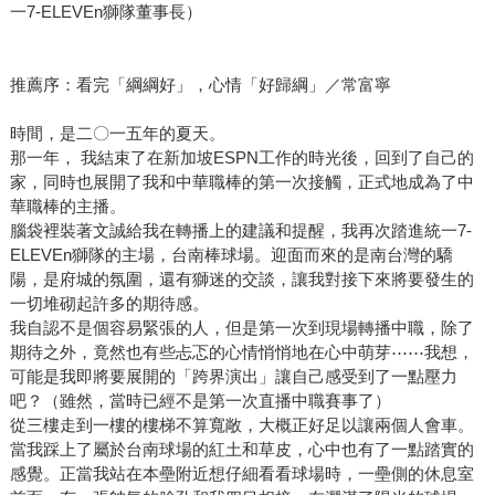
一7-ELEVEn獅隊董事長）
推薦序：看完「綱綱好」，心情「好歸綱」／常富寧
時間，是二〇一五年的夏天。
那一年， 我結束了在新加坡ESPN工作的時光後，回到了自己的
家，同時也展開了我和中華職棒的第一次接觸，正式地成為了中
華職棒的主播。
腦袋裡裝著文誠給我在轉播上的建議和提醒，我再次踏進統一7-
ELEVEn獅隊的主場，台南棒球場。迎面而來的是南台灣的驕
陽，是府城的氛圍，還有獅迷的交談，讓我對接下來將要發生的
一切堆砌起許多的期待感。
我自認不是個容易緊張的人，但是第一次到現場轉播中職，除了
期待之外，竟然也有些忐忑的心情悄悄地在心中萌芽⋯⋯我想，
可能是我即將要展開的「跨界演出」讓自己感受到了一點壓力
吧？（雖然，當時已經不是第一次直播中職賽事了）
從三樓走到一樓的樓梯不算寬敞，大概正好足以讓兩個人會車。
當我踩上了屬於台南球場的紅土和草皮，心中也有了一點踏實的
感覺。正當我站在本壘附近想仔細看看球場時，一壘側的休息室