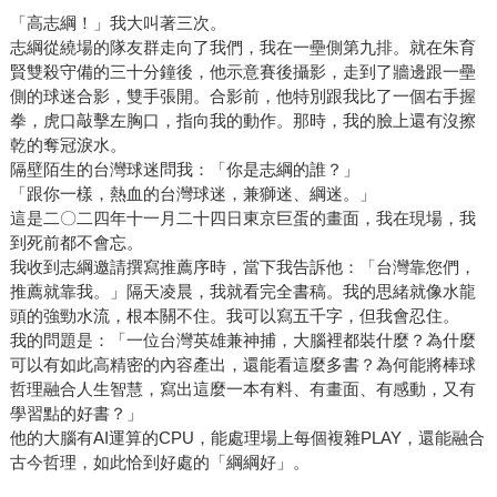
「高志綱！」我大叫著三次。
志綱從繞場的隊友群走向了我們，我在一壘側第九排。就在朱育
賢雙殺守備的三十分鐘後，他示意賽後攝影，走到了牆邊跟一壘
側的球迷合影，雙手張開。合影前，他特別跟我比了一個右手握
拳，虎口敲擊左胸口，指向我的動作。那時，我的臉上還有沒擦
乾的奪冠淚水。
隔壁陌生的台灣球迷問我：「你是志綱的誰？」
「跟你一樣，熱血的台灣球迷，兼獅迷、綱迷。」
這是二〇二四年十一月二十四日東京巨蛋的畫面，我在現場，我
到死前都不會忘。
我收到志綱邀請撰寫推薦序時，當下我告訴他：「台灣靠您們，
推薦就靠我。」隔天凌晨，我就看完全書稿。我的思緒就像水龍
頭的強勁水流，根本關不住。我可以寫五千字，但我會忍住。
我的問題是：「一位台灣英雄兼神捕，大腦裡都裝什麼？為什麼
可以有如此高精密的內容產出，還能看這麼多書？為何能將棒球
哲理融合人生智慧，寫出這麼一本有料、有畫面、有感動，又有
學習點的好書？」
他的大腦有AI運算的CPU，能處理場上每個複雜PLAY，還能融合
古今哲理，如此恰到好處的「綱綱好」。