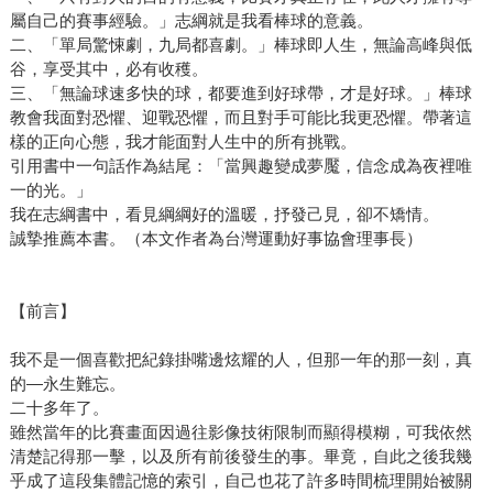
屬自己的賽事經驗。」志綱就是我看棒球的意義。
二、「單局驚悚劇，九局都喜劇。」棒球即人生，無論高峰與低
谷，享受其中，必有收穫。
三、「無論球速多快的球，都要進到好球帶，才是好球。」棒球
教會我面對恐懼、迎戰恐懼，而且對手可能比我更恐懼。帶著這
樣的正向心態，我才能面對人生中的所有挑戰。
引用書中一句話作為結尾：「當興趣變成夢魘，信念成為夜裡唯
一的光。」
我在志綱書中，看見綱綱好的溫暖，抒發己見，卻不矯情。
誠摯推薦本書。（本文作者為台灣運動好事協會理事長）
【前言】
我不是一個喜歡把紀錄掛嘴邊炫耀的人，但那一年的那一刻，真
的—永生難忘。
二十多年了。
雖然當年的比賽畫面因過往影像技術限制而顯得模糊，可我依然
清楚記得那一擊，以及所有前後發生的事。畢竟，自此之後我幾
乎成了這段集體記憶的索引，自己也花了許多時間梳理開始被關