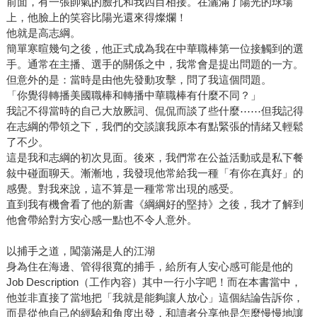
前面，有一張帥氣的臉孔和我四目相接。在灑滿了陽光的球場
上，他臉上的笑容比陽光還來得燦爛！
他就是高志綱。
簡單寒暄幾句之後，他正式成為我在中華職棒第一位接觸到的選
手。通常在主播、選手的關係之中，我常會是提出問題的一方。
但意外的是：當時是由他先發動攻擊，問了我這個問題。
「你覺得轉播美國職棒和轉播中華職棒有什麼不同？」
我記不得當時的自己大放厥詞、侃侃而談了些什麼⋯⋯但我記得
在志綱的帶領之下，我們的交談讓我原本有點緊張的情緒又輕鬆
了不少。
這是我和志綱的初次見面。後來，我們常在公益活動或是私下餐
敍中碰面聊天。漸漸地，我發現他常給我一種「有你在真好」的
感覺。對我來說，這不算是一種常常出現的感受。
直到我有機會看了他的新書《綱綱好的堅持》之後，我才了解到
他會帶給對方安心感一點也不令人意外。
以捕手之道，闖蕩滿是人的江湖
身為住在海邊、管得很寬的捕手，給所有人安心感可能是他的
Job Description（工作內容）其中一行小字吧！而在本書當中，
他並非直接了當地把「我就是能夠讓人放心」這個結論告訴你，
而是從他自己的經驗和角度出發，和讀者分享他是怎麼慢慢地讓