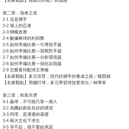
【名家觀點】為成功而戰／莊豔惠
第二章：強者之道
2-1 這是捕手
2-2 場上的忍者
2-3 蝴蝶效應
2-4 數據棒球的利與弊
2-5 如何準備比賽—引導投手篇
2-6 如何準備比賽—迎戰對手篇
2-7 如何準備比賽—分析環境篇
2-8 如何準備比賽—強化自我篇
2-9 怎麼看待配球主導權
【名家觀點】多元培育，現代好捕手的養成之路／楊賢銘
【名家觀點】用腦打球，多元學習球技更突出／林華韋
第三章：和衷共濟
3-1 贏球，不可能只靠一個人
3-2 為團結創造良好的環境
3-3 同理，是溝通的基礎
3-4 兩大文化下求生
3-5 等不起，就不要給承諾