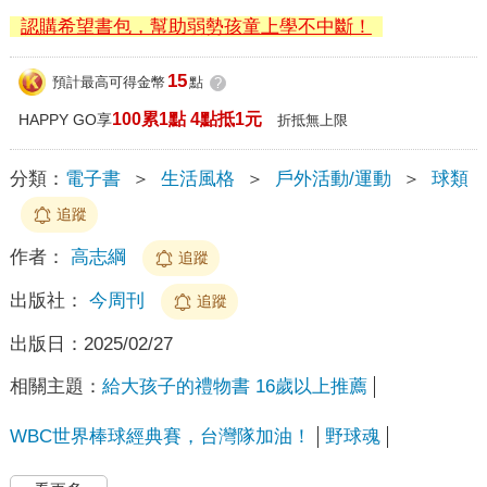
認購希望書包，幫助弱勢孩童上學不中斷！
15
預計最高可得金幣
點
?
100累1點 4點抵1元
HAPPY GO享
折抵無上限
分類：
電子書
＞
生活風格
＞
戶外活動/運動
＞
球類
追蹤
作者：
高志綱
追蹤
出版社：
今周刊
追蹤
出版日：
2025/02/27
相關主題：
給大孩子的禮物書 16歲以上推薦
WBC世界棒球經典賽，台灣隊加油！
野球魂