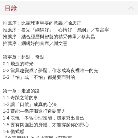
目錄
推薦序：比贏球更重要的意義／凃忠正
推薦序：看完「綱綱好」，心情好「歸綱」／常富寧
推薦序：結合經歷與智慧的精采傳承／蔡其昌
推薦序：綱綱好的首席／謝文憲
第零章：起點，奇點
0-1 飛逝的時光
0-2 當興趣變成了夢魘，信念成為夜裡唯一的光
0-3 「怕」或「不怕」都是要面對的
第一章：走過的路
1-1 奇蹟之前的事
1-2 讓「口號」成真的心法
1-3 蓄能—循序漸進打造硬實力
1-4 表現—學習心理技能，穩定秀出自己
1-5 要有夠強壯的身體，才能撐起你的野心
1-6 儀式感