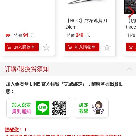
我可不這麼認為！
光從運動表現的水準來看，當今競技運動員不斷刷新各種世界紀
錄。過往被視為牢不可破的人體極限，都在新穎的訓練輔助下變
今周刊07月2026第
【NCC】防布逃剪刀
【預
成新紀元的起點。
1546期
24cm
thr
然而，一代不如一代的觀點之所以會受到一部分人認同，大概與
VA 
不同世代面對「挫折」的態度有關。
94
249
特價
元
特價
元
特價
99
阿斯拉
有人說，「家庭教育」是上下世代差異的關鍵。支持這派說法的
SIR
加入購物車
加入購物車
人，通常都以「少子化」帶來的教養風格變化為基礎。認為生得
少，就愛得多，普遍都以愛的教育取代過往鐵的紀律，似乎也間
接造成新世代的孩子們心理素質薄如瓷器，一碰就碎。
也有人說，「社會風氣」才是主因。現代社會從過往欣賞「犧牲
訂購/退換貨須知
小我，完成大我」的團結、無私美德，轉向鼓勵實現自我、拒絕
關係勒索的自主發展。無形中，使得「忍耐」的意義與閾值也變
加入金石堂 LINE 官方帳號『完成綁定』，隨時掌握出貨動
得不同以往。
態：
不過我覺得—打棒球的「起點」不同—是另一項隱形因素。
和過去相比，國內的「升學主義」大概是跨世代不變的共同點。
但當前社區球隊的蓬勃發展、輿論對於體育班設置的批判，以及
手機遊戲等休閒娛樂的選項與便利性增加，皆使得孩子們實現棒
球夢與興趣的首要選項不再是「加入校隊」。
許多傳統校隊為了經營，開始仰賴教練四處招生。面對各種誘因
提醒您！！
拉力的現實，球員繼續打球的動機、教練為留下球員的教育方