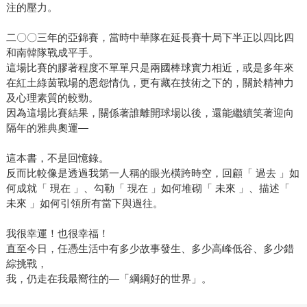
注的壓力。
二〇〇三年的亞錦賽，當時中華隊在延長賽十局下半正以四比四
和南韓隊戰成平手。
這場比賽的膠著程度不單單只是兩國棒球實力相近，或是多年來
在紅土綠茵戰場的恩怨情仇，更有藏在技術之下的，關於精神力
及心理素質的較勁。
因為這場比賽結果，關係著誰離開球場以後，還能繼續笑著迎向
隔年的雅典奧運—
這本書，不是回憶錄。
反而比較像是透過我第一人稱的眼光橫跨時空，回顧「 過去 」如
何成就「 現在 」、勾勒「 現在 」如何堆砌「 未來 」、描述「
未來 」如何引領所有當下與過往。
我很幸運！也很幸福！
直至今日，任憑生活中有多少故事發生、多少高峰低谷、多少錯
綜挑戰，
我，仍走在我最嚮往的—「綱綱好的世界」。