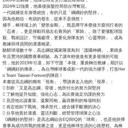
2024年12強賽，他幕後操盤控局領台灣奪冠。
一代鐵捕並非身懷絕技，有的只是「綱綱好的堅持」。
因為他相信：奇蹟的發生，從來不是偶然！
捕手，棒球場上的「變形金剛」。既是蹲守本壘後方窺伺打者的
「忍者」，更是揮動羽扇左右賽局的「軍師」。除了要懂配球阻
殺、戰術設計、守備處理，更要化身隊友的「心靈導師」，成為
教練與球員間的溝通橋梁。
馳騁球場數十年，高志綱從國家隊菜鳥到「護國神綱」，累積多
年且豐沛的國際賽事經驗。為了讓年輕後進有更多發揮的可能
性，他於2019年引退，卸下守護「本後」重責轉任教練，期許以
「綱綱好的傳承」，為台灣棒球養成新一代的強力捕手，打造Her
o Team Taiwan Forever的陣容！
本書從高志綱的獨有「視角」，帶讀者走入他的「視界」：
 剖析「又是高志綱」背後，他所付出的努力與堅持
 了解他提升知能、強化心志，為比賽做足功課的努力
 見證他出謀畫策、凝聚同袍，贏得勝利的每場時刻
 肯定他卸下戰袍、傳承世代，縫合捕手斷層的決心
 分享他善於溝通、靈活判斷，經營管理球隊之心法
《綱綱好的堅持》是高志綱結合EQ與IQ的「球商」，也是他拚搏
賽事為成功而戰的致勝之道，更是他棒球生涯的心路歷程。為棒