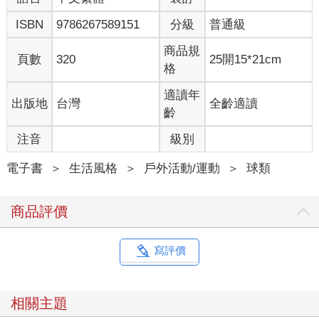
時有更多籌碼，或者該怎麼說服公司自己的身價應當落在哪個層
ISBN
9786267589151
分級
普通級
級。我們傾聽彼此心聲後，再一起思考：「假如你是老闆，又會
怎麼考慮這些事？！」
商品規
幾年前，我在《親子天下》的網路專欄看到一篇關於培養同理心
頁數
320
25開15*21cm
格
的分享。
文中提到，像我引導選手所做的換位思考，還不算是同理心養成
適讀年
出版地
台灣
全齡適讀
的全部，但已至少做到最基礎的：學會覺察個人情緒、對他人情
齡
緒感同身受、進入他人立場評估對方會怎麼想。不過作者認為，
養成同理心時後續還有：設身處地思考對方需求、為設想付出體
注音
級別
貼行動。
用我剛剛舉的例子來說，大概就是想想談薪水的過程時，從老闆
電子書
＞
生活風格
＞
戶外活動/運動
＞
球類
的角度思考他希望獲得什麼，以及選手們能如何回應老闆期待。
再更具體一些來說，當球隊母公司為台灣百大企業之一，像領隊
商品評價
這樣的專業經理人，肯定有比「勝負」更需要守護的價值。要是
選手們能同理這一點，不光拿出專業表現，還能對內、對外都展
現出契合組織文化的精神，為球迷（大眾）帶來良好示範。相信
寫評價
爭取待遇的過程中，一定可以更加順暢。
而這些更深一層的「再想想」，無形中就能擴大個人格局，也會
為往後個人經營產生正面影響。
相關主題
再將同樣的同理議題聚焦到正在投手丘上商議對策的投、捕手，