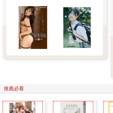
伴。
在棒球場上打滾的這一、二十年，我不只一次領教「教學相長」
的神奇。我想，這也是學長們即便和我是同位競爭關係，仍願意
對我傾囊相授的原因吧？
當然，面面俱到的心理學也研究了這類的現象。簡單來說，一旦
人類懂得怎麼「做」某件事，還得啟動「後設認知」，確定自己
知道怎麼操作、解釋及修正。能不能清楚地、完整地 「教」會下
一個完全不懂的人，則是「完全懂了」的重要指標。
所以，當我開始指導選手後，我花了大量時間去學習，也試著整
理每項技術背後的原則，以及讓自己能更清楚表達的方式。
對此，我樂在其中！
教練一職確實讓我對棒球有了全新的認識，也大大滿足了我的求
知欲！
說到這，能不能妥善放下「包袱」，接受指導，是我想跟學習者
提示的心理課題。選手們的那一「包」裡頭，通常裹著自尊維
推薦必看
護、天才印象、質疑焦慮等。
尤其是長時間在先發、板凳間徘徊的選手更是如此。與其望著未
見其名的先發名單，然後陷入某種被害者情節，不如打開心境、
接納當下的自己，好好學習。
我會這麼說，倒不是要引導選手用悲觀的視角承認自己 「不夠