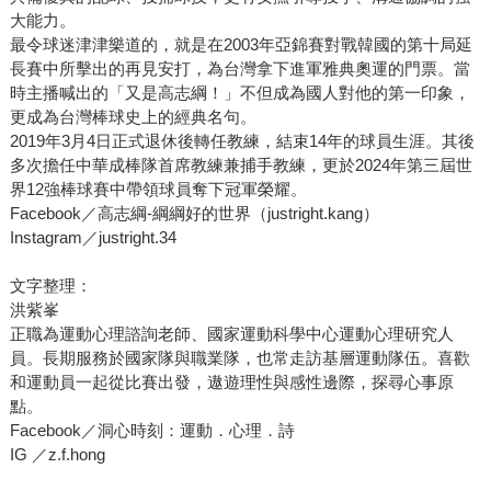
大能力。
最令球迷津津樂道的，就是在2003年亞錦賽對戰韓國的第十局延
長賽中所擊出的再見安打，為台灣拿下進軍雅典奧運的門票。當
時主播喊出的「又是高志綱！」不但成為國人對他的第一印象，
更成為台灣棒球史上的經典名句。
2019年3月4日正式退休後轉任教練，結束14年的球員生涯。其後
多次擔任中華成棒隊首席教練兼捕手教練，更於2024年第三屆世
界12強棒球賽中帶領球員奪下冠軍榮耀。
Facebook／高志綱-綱綱好的世界（justright.kang）
Instagram／justright.34
文字整理：
洪紫峯
正職為運動心理諮詢老師、國家運動科學中心運動心理研究人
員。長期服務於國家隊與職業隊，也常走訪基層運動隊伍。喜歡
和運動員一起從比賽出發，遨遊理性與感性邊際，探尋心事原
點。
Facebook／洞心時刻：運動．心理．詩
IG ／z.f.hong