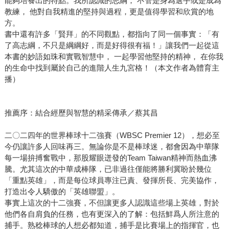
能夠培養出的特點。我所認識的志綱， 不管是身為選手或是成為
教練， 他對自我精進的堅持與過程，更是值得學習和欣賞的地
方。
書中還有許多「賢拜」的不同觀點，都指向了同一個事實：「有
了高志綱，不只是綱綱好，而是好得很有福！」讓我們一起從這
本書的妙語如珠和實戰智慧中， 一起學習他堅持的精神， 在你我
的生命中找到屬於自己的進階人生九宮格！（本文作者為體育主
播）
推薦序：結合經歷與智慧的精采傳承／蔡其昌
二〇二四年的世界棒球十二強賽（WBSC Premier 12），想必至
今仍讓許多人回味再三。無論你是不是棒球迷，都會因為中華隊
每一場拚搏奮戰中，那股耀眼迸發的Team Taiwan精神而熱血沸
騰。尤其這次的中華成棒隊，已非過往僅能將勝利冀盼於幾位
「重點英雄」，而是每位球員專注已責、發揮所長、完美協作，
打造出令人驕傲的「英雄聯盟」。
事實上這次的十二強賽，不但讓更多人認識這些場上英雄，對於
他們各自肩負的任務，也有更深入的了解：包括鮮爲人所注意的
捕手。熟稔棒球的人想必都知道，捕手是比賽場上的指揮官，也