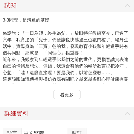
試閱
3-3同理，是溝通的基礎
俗話說：「一日為師，終生為父。」放眼轉任教練至今，已過了
六年，我育過的「兒子」們應該也快越過三位數門檻了。場外生
活中，實際身為「三寶」爸的我，發現教育小孩和年輕選手時有
個共同點，那就是—「同理心」很重要！
近年來，我觀察到年輕選手比我們之前的世代，更願意誠實表達
自己的情緒及想法。偶爾，我還會替他們的暢所欲言捏把冷汗，
心想：「哇！這麼直接喔！要是我們，以前怎麼敢……」
這應該跟知識傳播與模仿效應有關吧？越來越多跟心理健康有關
的教導，都會提倡勇於面對自己的情緒，並在關係中充分表達自
身立場。同時，網路上也有越來越多個性鮮明的網紅，總不假辭
看更多
色地在鏡頭前大方秀自己。
雖然照顧好自己、活出個人魅力都是好事，總是還可以更成熟、
體貼地兼顧到自己以外的周遭。
詳細資料
站在對方的位置，再想想
前陣子我和選手們聊到，要有多麼傑出的個人表現才能在談合約
語言
中文繁體
裝訂