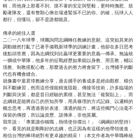
輯，而他身上那看不到、摸不著的安定與堅毅，更時時撫慰、鼓
勵著隊友，還有整顆心揪在場邊緊張不已的你。的確，玩球人人
都行，但懂玩，卻不是誰都能及。
傳承的絕佳人選
二〇一八年球季，球團詢問志綱轉任教練的意願。這突如其來的
調動雖然打亂了已著手備戰新球季的訓練計畫，他卻在多日思考
後點頭答應，因為志綱找到比贏球更重要的意義—傳承。無論統
一獅或中華隊，他多年的征戰經歷如果能以身教、用言教，輔以
境教、制教搭配心教，那麼過去的努力將會留下，台灣捕手的斷
代也有機會縫合。
就像書中葉君璋教練分享，過去捕手的養成多是經由觀察、模仿
與不斷練習，然而這些僅能精進阻殺、傳接等技術，許多臨場的
判斷與決策，都是昔日經驗的累積，甚至無法「複製貼上」。而
志綱就是能將自己的所知所學，用具條理的方式記錄、以邏輯的
概念思考，再透過善於表達、溝通的能力，將這些獨門心法毫不
保留的傳授，所以論資歷、談傳承，非他莫屬。
我常說：「專業讓你稱職，熱情使你傑出！」《綱綱好的堅持》
中，看見的就是剛剛好的志綱，也正因為有這樣的他帶領後進，
相信台灣的棒球絕對有更卓越的精采！（本文作者為中華職棒統