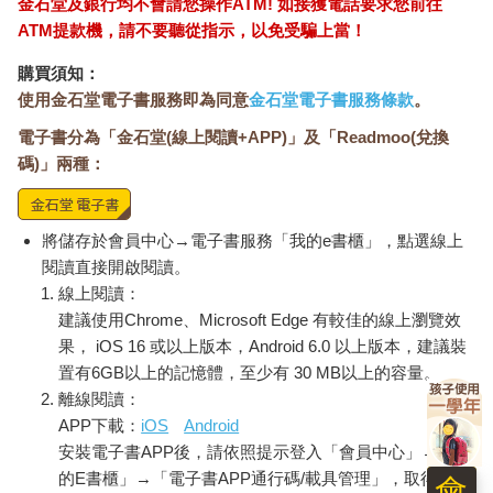
金石堂及銀行均不會請您操作ATM! 如接獲電話要求您前往
式，都正面臨改變。
ATM提款機，請不要聽從指示，以免受騙上當！
「投入動機」一直是大家在面對問題時的態度依據。動機強的
人，相對願意面對困難、想辦法；動機弱的人，便容易傾向放
購買須知：
棄、逃避。
使用金石堂電子書服務即為同意
金石堂電子書服務條款
。
再者。教練為了使球隊有足夠人數可以運作、比賽，就需要有更
電子書分為「金石堂(線上閱讀+APP)」及「Readmoo(兌換
大的「包容」來指導天賦、特質和動機程度不一的選手。有時候
碼)」兩種：
連實力未達平均競爭水準，也需要為湊滿人數而帶入參賽名單。
當然，站在教育的角度，廣納百川、公平分配出賽的做法，有助
於讓每位隊上球員都充分獲得比賽及學習機會。可在此同時，同
一團隊內的成員性格特徵將比過往更為多元，內部實力差距及參
將儲存於會員中心→電子書服務「我的e書櫃」，點選線上
與熱忱的落差也會更大（不像過去團隊是需要層層汰選）。而這
閱讀直接開啟閱讀。
一點一點的不同，累積下來就足以形成今非昔比的差距。
線上閱讀：
建議使用Chrome、Microsoft Edge 有較佳的線上瀏覽效
讓棒球成為生命中不可或缺的一部分
果， iOS 16 或以上版本，Android 6.0 以上版本，建議裝
說了這麼多，總歸一句就是：
置有6GB以上的記憶體，至少有 30 MB以上的容量。
當球員認為「 打棒球」只是一件剛好在做、剛好會做的事，而不
離線閱讀：
是生命中不可或缺的一部分，面對挫折的表現，自然就會和「 視
APP下載：
iOS
Android
棒球如命」的人截然不同。
安裝電子書APP後，請依照提示登入「會員中心」→「我
所以，我認為身為現代教練，大概都要懂一點心理學。至少要能
的E書櫃」→「電子書APP通行碼/載具管理」，取得通行
理解不同時空背景、社會環境可能養成的球員特徵，就可以減少
會