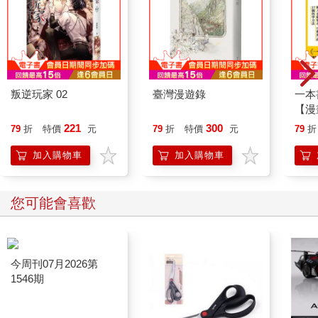
好」。而是要帶著還沒成為固定先發的選手主動釐清：自己「現
在擁有的」和「有待提升加強的」。前者是自己被派上前線時必
須勇敢展現的能力；後者則是回到板凳區待命時應該加緊改善的
盲點。
「只要教練沒有放棄，就不能比教練更早投降！」
這是我過去收聽過的箴言。現在，我想轉送給未來每一位有幸合
叛逆玩家 02
臺灣漫遊錄
一本
作的夥伴們！
【漫
行動
221
300
79
折
特價
元
79
折
特價
元
79
折
4-4如何輔導挫折球員
開關
三月底，通常是各隊公布開季一軍名單的時機。那段時期，會有
「行
加入購物車
加入購物車
新人為自己終於擠進一軍行列而感到振奮，也會有老成員因錯過
學方
開季列車而感到失望。最終，如何讓團隊多能帶著正向、歡欣的
情緒迎向挑戰？這是教練的必修課題！
您可能會喜歡
世代的挫折差異
「我們以前吼……」這經常是兩代交流時前輩對晚輩指教的起始
句。只不過，雙方通常不會就此形成共識。兩代間的經驗落差，
反而會在這時使鴻溝越掘越深……
關於「一代不如一代」這類指控，應該很多人都聽過。
但它是事實嗎？