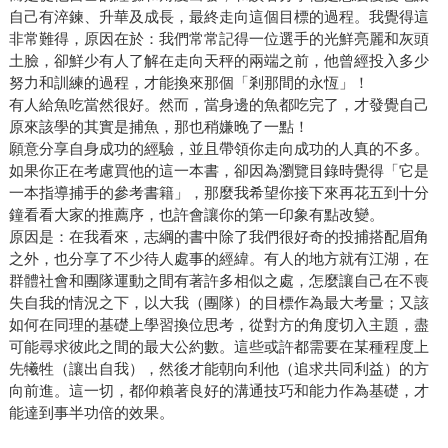
自己有淬鍊、升華及成長，最終走向這個目標的過程。我覺得這
非常難得，原因在於：我們常常記得一位選手的光鮮亮麗和灰頭
土臉，卻鮮少有人了解在走向天秤的兩端之前，他曾經投入多少
努力和訓練的過程，才能換來那個「剎那間的永恆」！
有人給魚吃當然很好。然而，當身邊的魚都吃完了，才發覺自己
原來該學的其實是捕魚，那也稍嫌晚了一點！
願意分享自身成功的經驗，並且帶領你走向成功的人真的不多。
如果你正在考慮買他的這一本書，卻因為瀏覽目錄時覺得「它是
一本指導捕手的參考書籍」，那麼我希望你接下來再花五到十分
鐘看看大家的推薦序，也許會讓你的第一印象有點改變。
原因是：在我看來，志綱的書中除了我們很好奇的投捕搭配眉角
之外，也分享了不少待人處事的經緯。有人的地方就有江湖，在
群體社會和團隊運動之間有著許多相似之處，怎麼讓自己在不喪
失自我的情況之下，以大我（團隊）的目標作為最大考量；又該
如何在同理的基礎上學習換位思考，從對方的角度切入主題，盡
可能尋求彼此之間的最大公約數。這些或許都需要在某種程度上
先犧牲（讓出自我），然後才能朝向利他（追求共同利益）的方
向前進。這一切，都仰賴著良好的溝通技巧和能力作為基礎，才
能達到事半功倍的效果。