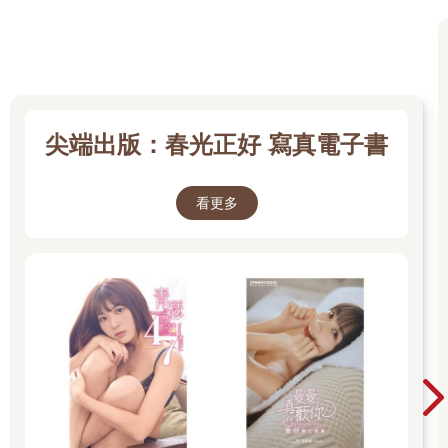
就能知道未來一定要更加精進投捕間的默契與溝通品質。
二〇二四年開始的新賽季，不論投手的退板次數、投球準備時
間、牽制次數，以及捕手暫停都有新的規範。春訓期間我已經明
顯觀察到不少投手遇到適應問題。對於尚未完全成熟的投手，尤
其是壘上有人時，更是明顯影響到他們的投球機制和球威品質。
要是投捕雙方都有足夠的同理能力，短暫停時的對話就不會浪費
時間在責任推諉及不合時宜的指教，而是盡可能在「相互成就」
尖端出版：春光正好 寫真電子書
上快速凝聚共識與做法。
然後，接下來倒楣的，才會是暫停過後等著被宰割的打者。
看更多
只要教練沒有放棄，就不能投降！
幾年前，我曾接受一次廣播專訪，事後主持人還費心地將訪談內
容撰寫成一篇文章〈我絕對，不會放棄任何一位球員 〉。如標題
所說的，這正是我拾起教練棒後不斷提醒、砥礪自己的一句話。
回憶過往球員時期，不論是接受過昔日教練、學長的恩寵，還是
低潮時自己暗暗收拾心事的獨處，我都能感受到「支持」的力
量。
嚴厲斥責也好、循循善誘也罷，沒有哪一種教學策略能適用於所
有選手。「因材施教」能穿越千年，自然是至聖先師在春秋戰國
時期就已參透人性的體悟吧！千年不變的教學道理即是—好好陪