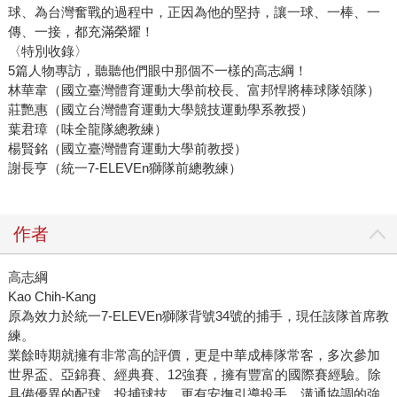
球、為台灣奮戰的過程中，正因為他的堅持，讓一球、一棒、一
傳、一接，都充滿榮耀！
〈特別收錄〉
5篇人物專訪，聽聽他們眼中那個不一樣的高志綱！
林華韋（國立臺灣體育運動大學前校長、富邦悍將棒球隊領隊）
莊艷惠（國立台灣體育運動大學競技運動學系教授）
葉君璋（味全龍隊總教練）
楊賢銘（國立臺灣體育運動大學前教授）
謝長亨（統一7-ELEVEn獅隊前總教練）
作者
高志綱
Kao Chih-Kang
原為效力於統一7-ELEVEn獅隊背號34號的捕手，現任該隊首席教
練。
業餘時期就擁有非常高的評價，更是中華成棒隊常客，多次參加
世界盃、亞錦賽、經典賽、12強賽，擁有豐富的國際賽經驗。除
具備優異的配球、投捕球技，更有安撫引導投手、溝通協調的強