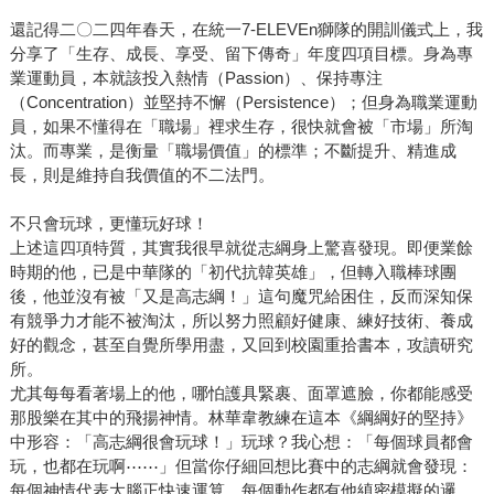
還記得二〇二四年春天，在統一7-ELEVEn獅隊的開訓儀式上，我
分享了「生存、成長、享受、留下傳奇」年度四項目標。身為專
業運動員，本就該投入熱情（Passion）、保持專注
（Concentration）並堅持不懈（Persistence）；但身為職業運動
員，如果不懂得在「職場」裡求生存，很快就會被「市場」所淘
汰。而專業，是衡量「職場價值」的標準；不斷提升、精進成
長，則是維持自我價值的不二法門。
不只會玩球，更懂玩好球！
上述這四項特質，其實我很早就從志綱身上驚喜發現。即便業餘
時期的他，已是中華隊的「初代抗韓英雄」，但轉入職棒球團
後，他並沒有被「又是高志綱！」這句魔咒給困住，反而深知保
有競爭力才能不被淘汰，所以努力照顧好健康、練好技術、養成
好的觀念，甚至自覺所學用盡，又回到校園重拾書本，攻讀研究
所。
尤其每每看著場上的他，哪怕護具緊裹、面罩遮臉，你都能感受
那股樂在其中的飛揚神情。林華韋教練在這本《綱綱好的堅持》
中形容：「高志綱很會玩球！」玩球？我心想：「每個球員都會
玩，也都在玩啊⋯⋯」但當你仔細回想比賽中的志綱就會發現：
每個神情代表大腦正快速運算，每個動作都有他縝密模擬的邏