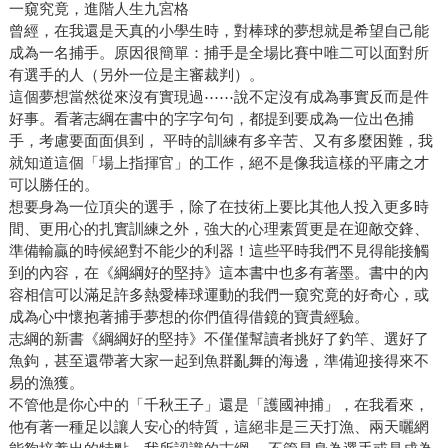
一窺究竟，進階人生九宮格
曾經，在我還是天真的小學生時，對棒球的夢想就是希望自己能
成為一名捕手。原因很簡單：捕手是全場比賽中唯二可以面對所
有選手的人（另外一位是主審裁判）。
這個夢想當然從來沒有實現過⋯⋯說不定沒有成為事實反而是件
好事。看著志綱在書中的字字句句，都提到要成為一位出色捕
手，考慮要面面俱到， 平時的訓練有多辛苦、又有多麼困難，我
就知道這個「場上指揮官」的工作，絕不是像我這樣的平庸之才
可以勝任的。
想要身為一位頂尖的選手，除了在技術上要比其他人投入更多時
間、更用心的扎實訓練之外，強大的心理素質更是在迎敵交鋒、
準備輸贏的時候絕對不能少的利器！這些平時我們不見得能接觸
到的內容，在《綱綱好的堅持》這本書中也多有著墨。書中的內
容相信可以滿足許多熱愛棒球運動的我們一窺究竟的好奇心，或
成為心中懷抱著捕手夢想的你們值得借鏡的寶貴經驗。
志綱的新書《綱綱好的堅持》不僅僅幫讀者挑好了釣竿、選好了
魚鉤，甚至還帶著大家一起到魚群亂舞的海邊，準備迎接得來不
易的漁獲。
不管他是你心中的「千秋王子」還是「護國神捕」，在我看來，
他有著一種足以讓人安心的特質，這絕非是三天打漁、兩天曬網