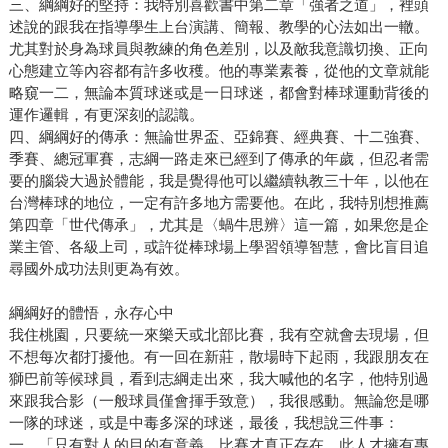
三、綱綱好的堅持：我特別喜歡書中第二章「強者之道」，裡頭
述說的跟我在指導學生上台演講、簡報、教學的心法如出一轍。
尤其對於身為球員與教練的角色差別，以及敵我意識切換、正向
心態建立等內容都有許多收穫。他的專業素養，從他的文章就能
略窺一二，無論本質球迷或是一日球迷，都會對棒球運動背後的
運作邏輯，有更深刻的認識。
四、綱綱好的傳承：無論世界盃、亞錦賽、經典賽、十二強賽、
季賽、總冠軍賽，志綱一路走來已經到了傳承的年歲，但忍者需
要的腦袋大過於體能，我是覺得他可以繼續執教三十年，以他在
台灣棒球的地位，一定有許多地方需要他。在此，我特別想推薦
第四章「世代傳承」，尤其是〈蝸牛思辨〉這一篇，如果您是企
業主管、各級上司，或許從棒球場上學習領導智慧，會比盲目追
尋國外成功法則更為有效。
綱綱好的體悟，永存心中
我住桃園，只要統一來樂天或北部比賽，我有空就會去現場，但
不想每次都打擾他。有一回在新莊，散場時下起雨，我跟朋友在
獅巴前等候球員，看到志綱走出來，我大喊他的名字，他特別過
來跟我合影（一般球員僅會揮手致意），我很感動。無論您是哪
一隊的球迷，或是中毒多深的球迷，最後，我想說三件事：
一、「只有對人的目的有意義，比賽才真正存在，此人才擁有專