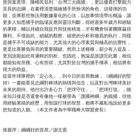
曾與葉君璋、陳峰民並列「台灣三大鐵捕」，更以優異打擊能力
見長的志綱，在書裡清楚描繪捕手所扮演的角色、須發揮的功
能，並將那些無法用數據量化的心法，以故事情境帶出概論，讓
更多人知悉捕手的臨場反應與靈活判斷，得經過多年歲月和經驗
的累積，輔以持續自我提升與技術精進，才有機會領著團隊贏得
勝利。不僅如此，細膩的觀察、縝密的分析和徹底的執行，同樣
是捕手不可或缺的能力，尤其強大的心理素質與極高的抗壓性，
更是比賽勝負與否的重要關鍵。然而上述種種，卻少有人提及，
更別說能如此有邏輯的剖析。也因此，無論是誰讀完此書，相信
都能知有所獲、心有所得，尤其對於台灣的捕手傳承，相信將有
很大的助益。
從當年球隊裡的「定心丸」，到今日的首席教練，《綱綱好的堅
持》一書能看見志綱對棒球的熱情與信念，以及對台灣棒球美好
未來的期待。他付出許多心力「把球守住」、「把球打強」，雖
未知日後是否還會有像他一樣被譽為「護國神綱」的鐵捕，但他
用經驗累積的經歷，用智謀打球的智慧，都將不藏私地說給更多
想知道的人聽。（本文作者為中華職棒大聯盟會長）
推薦序：綱綱好的首席／謝文憲