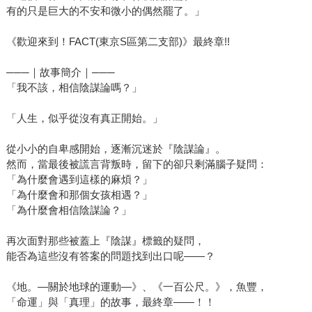
有的只是巨大的不安和微小的偶然罷了。」
《歡迎來到！FACT(東京S區第二支部)》最終章!!
───｜故事簡介｜───
「我不該，相信陰謀論嗎？」
「人生，似乎從沒有真正開始。」
從小小的自卑感開始，逐漸沉迷於『陰謀論』。
然而，當最後被謊言背叛時，留下的卻只剩滿腦子疑問：
「為什麼會遇到這樣的麻煩？」
「為什麼會和那個女孩相遇？」
「為什麼會相信陰謀論？」
再次面對那些被蓋上『陰謀』標籤的疑問，
能否為這些沒有答案的問題找到出口呢——？
《地。—關於地球的運動—》、《一百公尺。》，魚豐，
「命運」與「真理」的故事，最終章——！！