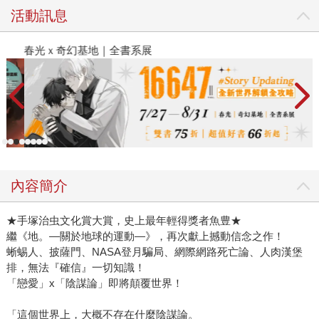
活動訊息
春光ｘ奇幻基地｜全書系展
2
內容簡介
★手塚治虫文化賞大賞，史上最年輕得獎者魚豊★
繼《地。—關於地球的運動—》，再次獻上撼動信念之作！
蜥蜴人、披薩門、NASA登月騙局、網際網路死亡論、人肉漢堡
排，無法『確信』一切知識！
「戀愛」x「陰謀論」即將顛覆世界！
「這個世界上，大概不存在什麼陰謀論。