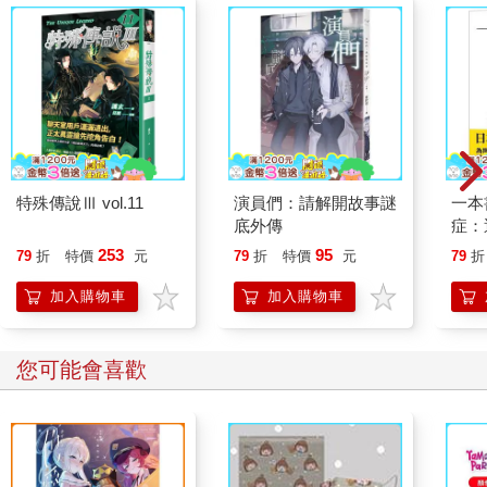
特殊傳說Ⅲ vol.11
演員們：請解開故事謎
一本
底外傳
症：
開大
253
95
79
折
特價
元
79
折
特價
元
79
折
人也
的3
加入購物車
加入購物車
您可能會喜歡