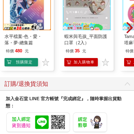
水平檔案-色・愛・
蝦米與毛孩_平面防護
Tam
落・夢-總集篇
口罩（2入）
塔麻
園系
480
35
特價
元
特價
元
特價
地冰
預購限定
加入購物車
訂購/退換貨須知
加入金石堂 LINE 官方帳號『完成綁定』，隨時掌握出貨動
態：