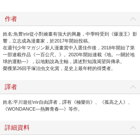
作者
姓名:魚豊\n\r從小對繪畫有強大的興趣，中學時受到《爆漫王》影
響，立志成為漫畫家，於2017年開始投稿。
在週刊少年マガジン新人漫畫賞中入選佳作後，2018年開始了第
一部連載作品《一百公尺。》。2020年開始連載《地。—關於地
球的運動—》，以地動說為主軸，講述對知識渴望與傳承。
榮獲第26回手塚治虫文化賞，是史上最年輕的得獎者。
譯者
姓名:平川遊佐\n\r自由譯者，譯有《極樂街》、《孤高之人》、
《WONDANCE—熱舞青春—》等作。
詳細資料