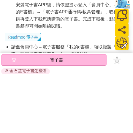
安裝電子書APP後，請依照提示登入「會員中心」→「我
的E書櫃」→「電子書APP通行碼/載具管理」，取得通行
碼再登入下載您所購買的電子書。完成下載後，點選任一
書籍即可開始離線閱讀。
請至會員中心→電子書服務「我的e書櫃」領取複製『兌換
碼』至電子書服務商Readmoo進行兌換。
退換貨須知：
因版權保護，您在金石堂所購買的電子書僅能以金石堂專屬
的閱讀軟體開啟閱讀，無法以其他閱讀器或直接下載檔案。
依據「消費者保護法」第19條及行政院消費者保護處公告之
「通訊交易解除權合理例外情事適用準則」，非以有形媒介
提供之數位內容或一經提供即為完成之線上服務，經消費者
事先同意始提供。（如：電子書、電子雜誌、下載版軟體、
虛擬商品…等），
不受「網購服務需提供七日鑑賞期」的限
制
。為維護您的權益，建議您先使用「試閱」功能後再付款
購買。