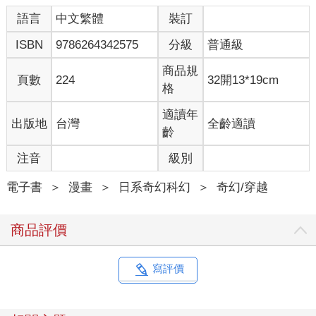
語言
中文繁體
裝訂
ISBN
9786264342575
分級
普通級
商品規
頁數
224
32開13*19cm
格
適讀年
出版地
台灣
全齡適讀
齡
注音
級別
電子書
＞
漫畫
＞
日系奇幻科幻
＞
奇幻/穿越
商品評價
寫評價