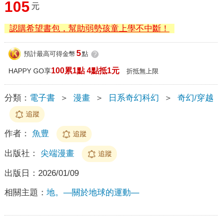
105
元
認購希望書包，幫助弱勢孩童上學不中斷！
5
預計最高可得金幣
點
?
100累1點 4點抵1元
HAPPY GO享
折抵無上限
分類：
電子書
＞
漫畫
＞
日系奇幻科幻
＞
奇幻/穿越
追蹤
作者：
魚豊
追蹤
出版社：
尖端漫畫
追蹤
出版日：
2026/01/09
相關主題：
地。—關於地球的運動—