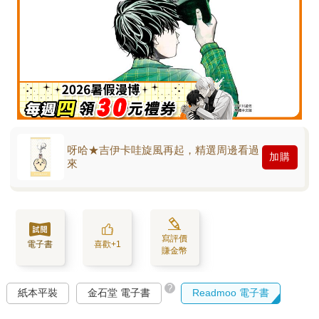
呀哈★吉伊卡哇旋風再起，精選周邊看過
加購
來
寫評價
電子書
喜歡+1
賺金幣
?
紙本平裝
金石堂 電子書
Readmoo 電子書