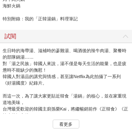
海鮮火鍋
特別附錄：我的「正韓湯鍋」料理筆記
試閱
生日時的海帶湯、滋補時的蔘雞湯、喝酒後的辣牛肉湯、聚餐時
的部隊鍋湯……
對「湯之民族」韓國人來說，湯不僅是每天生活的能量，也是疲
憊時不能缺少的撫慰！
韓國人對湯品的講究與情感，甚至讓Netflix為此拍攝了一系列
《好湯國度》紀錄片。
而這一次，為了讓大家更貼近韓食「湯鍋」的核心，並在家重現
道地美味，
台灣最受歡迎的韓國主廚孫榮Kai，將繼暢銷前作《正韓食》《正
韓小菜》之後，
帶領你我從湯鍋飲食文化、經典湯品風味到盛湯器皿與鍋具，深
看更多
入「正韓湯」的豐富世界！