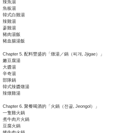
辣魚湯
魚板湯
韓式白雞湯
辣雞湯
蔘雞湯
豬肉湯飯
豬血腸湯飯
Chapter 5. 配料豐盛的「燉湯／鍋（찌개, Jjigae）」
嫩豆腐湯
大醬湯
辛奇湯
部隊鍋
韓式辣醬燉湯
辣燉雞湯
Chapter 6. 聚餐喝酒的「火鍋（전골, Jeongol）」
一隻雞火鍋
煮牛肉片火鍋
豆腐火鍋
烤牛肉火鍋