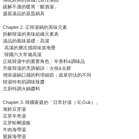
緩解不適的暖胃「醒酒湯」
盛裝湯品的器皿鍋具
Chapter 2. 正韓湯鍋的美味元素
拆解韓湯的美味組織元素表
湯品的風味基礎：高湯
˙高湯的層次感與味道堆疊
˙韓國六大常備高湯
正統韓湯中的重要角色：辛香料&調味品
升級韓湯的烹調祕訣：火候&去腥
增添湯鍋口感的料理細節：蔬菜切法的不同
韓湯特有的調味辣醬
主廚特調火鍋醬料
Chapter 3. 韓國家庭的「日常好湯（국,Guk）」
海鮮豆芽湯
豆芽辛奇湯
豆芽蛤蜊湯飯
牛肉海帶湯
紫蘇海帶湯