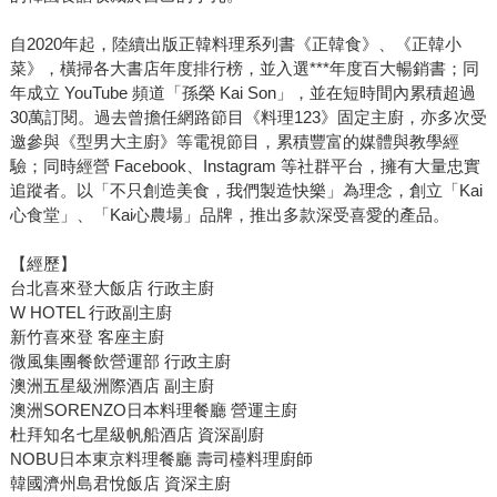
自2020年起，陸續出版正韓料理系列書《正韓食》、《正韓小
菜》，橫掃各大書店年度排行榜，並入選***年度百大暢銷書；同
年成立 YouTube 頻道「孫榮 Kai Son」，並在短時間內累積超過
30萬訂閱。過去曾擔任網路節目《料理123》固定主廚，亦多次受
邀參與《型男大主廚》等電視節目，累積豐富的媒體與教學經
驗；同時經營 Facebook、Instagram 等社群平台，擁有大量忠實
追蹤者。以「不只創造美食，我們製造快樂」為理念，創立「Kai
心食堂」、「Kai心農場」品牌，推出多款深受喜愛的產品。
【經歷】
台北喜來登大飯店 行政主廚
W HOTEL 行政副主廚
新竹喜來登 客座主廚
微風集團餐飲營運部 行政主廚
澳洲五星級洲際酒店 副主廚
澳洲SORENZO日本料理餐廳 營運主廚
杜拜知名七星級帆船酒店 資深副廚
NOBU日本東京料理餐廳 壽司檯料理廚師
韓國濟州島君悅飯店 資深主廚