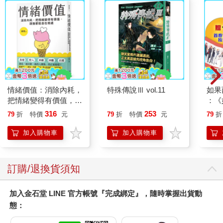
情緒價值：消除內耗，
特殊傳說Ⅲ vol.11
如果
把情緒變得有價值，跟
：《
誰都能自在相處
喵》
316
253
79
折
特價
元
79
折
特價
元
79
折
【首
加入購物車
加入購物車
訂購/退換貨須知
加入金石堂 LINE 官方帳號『完成綁定』，隨時掌握出貨動
態：