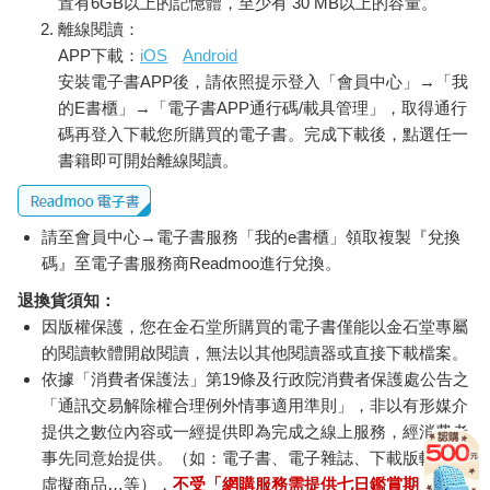
置有6GB以上的記憶體，至少有 30 MB以上的容量。
離線閱讀：
APP下載：
iOS
Android
安裝電子書APP後，請依照提示登入「會員中心」→「我
的E書櫃」→「電子書APP通行碼/載具管理」，取得通行
碼再登入下載您所購買的電子書。完成下載後，點選任一
書籍即可開始離線閱讀。
請至會員中心→電子書服務「我的e書櫃」領取複製『兌換
碼』至電子書服務商Readmoo進行兌換。
退換貨須知：
因版權保護，您在金石堂所購買的電子書僅能以金石堂專屬
的閱讀軟體開啟閱讀，無法以其他閱讀器或直接下載檔案。
依據「消費者保護法」第19條及行政院消費者保護處公告之
「通訊交易解除權合理例外情事適用準則」，非以有形媒介
提供之數位內容或一經提供即為完成之線上服務，經消費者
事先同意始提供。（如：電子書、電子雜誌、下載版軟體、
虛擬商品…等），
不受「網購服務需提供七日鑑賞期」的限