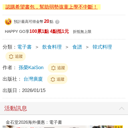
認購希望書包，幫助弱勢孩童上學不中斷！
20
預計最高可得金幣
點
?
100累1點 4點抵1元
HAPPY GO享
折抵無上限
分類：
電子書
＞
飲食料理
＞
食譜
＞
韓式料理
追蹤
作者：
孫榮KaiSon
追蹤
出版社：
台灣廣廈
追蹤
出版日：
2026/01/15
活動訊息
金石堂2026海外優惠：電子書