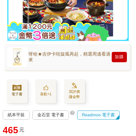
呀哈★吉伊卡哇旋風再起，精選周邊看過
加購
來
寫評價
電子書
喜歡+1
賺金幣
?
紙本平裝
金石堂 電子書
Readmoo 電子書
465
元