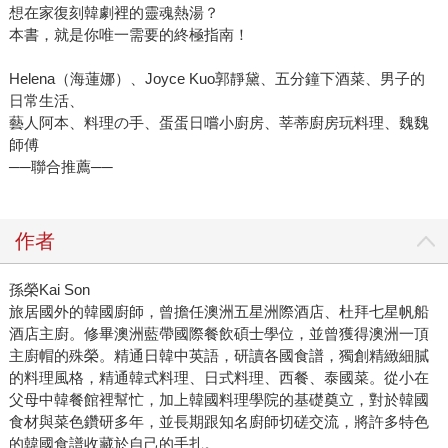
想在家復刻韓劇裡的靈魂熱湯？
本書，就是你唯一需要的終極指南！
Helena（海蓮娜）、Joyce Kuo郭靜黛、五分鐘下酒菜、男子的
日常生活、
藝人阿本、料理の手、蛋蛋日嚐小廚房、莘蒂廚房玩料理、魏魏
師傅
──聯合推薦──
作者
孫榮Kai Son
旅居國外的韓國廚師，曾擔任澳洲五星洲際酒店、杜拜七星帆船
酒店主廚。修畢澳洲藍帶國際餐飲碩士學位，並曾獲得澳洲一頂
主廚帽的殊榮。精通日韓中英語，研讀各國食譜，獨創精緻細膩
的料理風格，精通韓式料理、日式料理、西餐、泰國菜。從小在
父母中韓餐館裡幫忙，加上韓國料理學院的基礎奠立，對於韓國
食材與菜色鑽研多年，並長期跟知名廚師切磋交流，將許多特色
的韓國食譜收藏於自己的手扎。