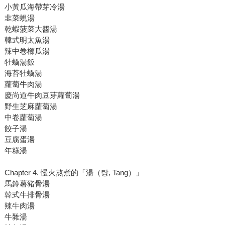
小黃瓜海帶芽冷湯
韭菜蜆湯
乾蝦菠菜大醬湯
韓式明太魚湯
辣中卷櫛瓜湯
牡蠣湯飯
海苔牡蠣湯
蘿蔔牛肉湯
慶尚道牛肉豆芽蘿蔔湯
野生芝麻蘿蔔湯
中卷蘿蔔湯
餃子湯
豆腐蛋湯
年糕湯
Chapter 4. 慢火熬煮的「湯（탕, Tang）」
馬鈴薯豬骨湯
韓式牛排骨湯
辣牛肉湯
牛雜湯