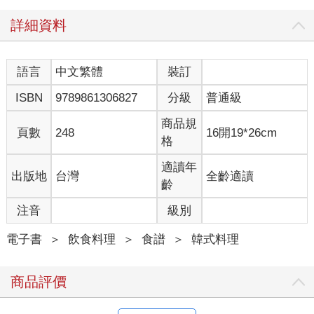
你知道「韓式豆腐鍋」和「韓式豆腐湯」有什麼不同？「醒酒
詳細資料
湯」指哪些湯？
為什麼韓國「辣湯」這麼獨特？韓式辣椒粉和新鮮辣椒的「辣
味」哪裡不一樣？
語言
中文繁體
裝訂
韓國家庭如何做出「快速高湯」？
ISBN
9789861306827
分級
普通級
基本韓式湯鍋的湯頭怎麼熬得濃郁，又怎麼做到清澈卻層次分
明？
商品規
頁數
248
16開19*26cm
格
在本書中，Kai主廚將以擔任全球頂級飯店主廚多年的敏銳料理思
維，
適讀年
出版地
台灣
全齡適讀
從原理到實作，完整解析「韓國湯品為什麼好喝？」的關鍵因
齡
素！
無論是鯷魚、昆布、骨頭等基底高湯的準備，還是辣味、鮮味與
注音
級別
香氣在湯品中的堆疊，
帶你用一本書，看懂湯底製作、風味搭配與烹調技巧，徹底掌握
電子書
＞
飲食料理
＞
食譜
＞
韓式料理
韓湯的美味底蘊！
商品評價
全書以「日常好湯（국）、湯（탕）、燉湯/鍋（찌개）、火鍋
（전골）」四大韓湯類型為架構，