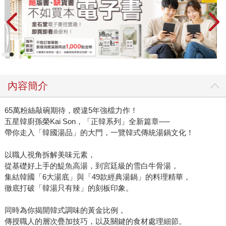
內容簡介
65萬粉絲敲碗期待，睽違5年強檔力作！
五星韓廚孫榮Kai Son，「正韓系列」全新篇章──
帶你走入「韓國湯品」的大門，一覽韓式傳統湯鍋文化！
以職人視角拆解美味元素，
從基礎好上手的鯷魚高湯，到宮廷級的雪白牛骨湯，
集結韓國「6大湯底」與「49款經典湯鍋」的料理精華，
徹底打破「韓湯只有辣」的刻板印象。
同時為你揭開韓式調味的黃金比例，
傳授職人的層次疊加技巧，以及關鍵的食材處理細節。