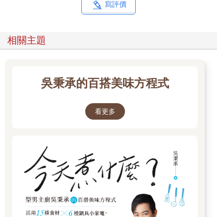
收錄辛奇湯、大醬湯、辣魚湯、豬肉湯飯等49道韓國代表性的經
寫評價
典湯品，
不只是配飯，也可以直接成為一餐的主菜或主食，
讓你不用飛韓國，就能自己做出最正宗、最到位的韓式暖湯！
相關主題
◎ 本書特色：
特色1. 第一本韓湯專門書！國際級超人氣韓廚，教你在家煮出道
吳秉承的百搭美味方程式
地美味韓國湯。
特色2. 集結韓國湯鍋精髓！從家常到滋補，49道一年四季都想喝
的暖心好滋味。
看更多
特色3. 讓美味變得很簡單！將職人才懂的專業技巧，變成家庭也
能實踐的做法。
特色4. 最講究細節的食譜！詳解去腥、火候等「差一點就差很
多」的關鍵技巧。
特色5. 各種場合輕鬆上桌！一人食、小家庭、多人聚餐都適合的
豐富湯鍋料理。
特色6. 飽覽韓食湯品文化！帶你從一碗湯探討韓國在地的飲食歷
史與生活故事。
特色7. 獨家收錄料理筆記！讓你邊煮邊紀錄，創造出「自己專
屬」的精美食譜。