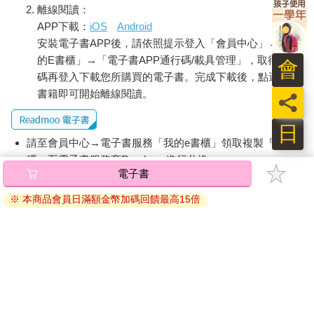
離線閱讀：
APP下載：
iOS
Android
安裝電子書APP後，請依照提示登入「會員中心」→「我
的E書櫃」→「電子書APP通行碼/載具管理」，取得通行
會
碼再登入下載您所購買的電子書。完成下載後，點選任一
書籍即可開始離線閱讀。
員
日
請至會員中心→電子書服務「我的e書櫃」領取複製『兌換
碼』至電子書服務商Readmoo進行兌換。
電子書
退換貨須知：
※ 本商品會員日滿額金幣加碼回饋最高15倍
因版權保護，您在金石堂所購買的電子書僅能以金石堂專屬
的閱讀軟體開啟閱讀，無法以其他閱讀器或直接下載檔案。
依據「消費者保護法」第19條及行政院消費者保護處公告之
「通訊交易解除權合理例外情事適用準則」，非以有形媒介
提供之數位內容或一經提供即為完成之線上服務，經消費者
事先同意始提供。（如：電子書、電子雜誌、下載版軟體、
虛擬商品…等），
不受「網購服務需提供七日鑑賞期」的限