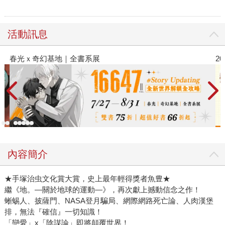
活動訊息
2026金石堂暑假漫博〈你好，我吃一點〉第二波
內容簡介
★手塚治虫文化賞大賞，史上最年輕得獎者魚豊★
繼《地。—關於地球的運動—》，再次獻上撼動信念之作！
蜥蜴人、披薩門、NASA登月騙局、網際網路死亡論、人肉漢堡
排，無法『確信』一切知識！
「戀愛」x「陰謀論」即將顛覆世界！