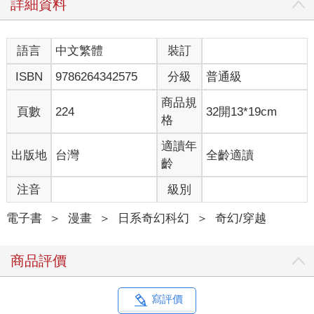
詳細資料
語言
中文繁體
裝訂
ISBN
9786264342575
分級
普通級
商品規
頁數
224
32開13*19cm
格
適讀年
出版地
台灣
全齡適讀
齡
注音
級別
電子書
＞
漫畫
＞
日系奇幻科幻
＞
奇幻/穿越
商品評價
寫評價