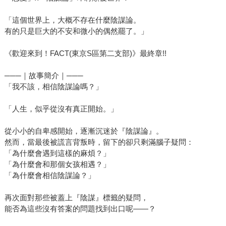
「這個世界上，大概不存在什麼陰謀論。
有的只是巨大的不安和微小的偶然罷了。」
《歡迎來到！FACT(東京S區第二支部)》最終章!!
───｜故事簡介｜───
「我不該，相信陰謀論嗎？」
「人生，似乎從沒有真正開始。」
從小小的自卑感開始，逐漸沉迷於『陰謀論』。
然而，當最後被謊言背叛時，留下的卻只剩滿腦子疑問：
「為什麼會遇到這樣的麻煩？」
「為什麼會和那個女孩相遇？」
「為什麼會相信陰謀論？」
再次面對那些被蓋上『陰謀』標籤的疑問，
能否為這些沒有答案的問題找到出口呢——？