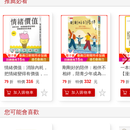
推薦必看
情緒價值：消除內耗，
剛剛好的陪伴：相伴不
一本
把情緒變得有價值，跟
相絆，陪青少年成為想
【漫
誰都能自在相處
要的自己
行動
316
332
79
折
特價
元
79
折
特價
元
79
折
開關
「行
加入購物車
加入購物車
學方
您可能會喜歡