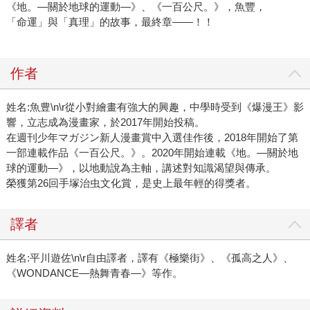
《地。—關於地球的運動—》、《一百公尺。》，魚豐，
「命運」與「真理」的故事，最終章——！！
作者
姓名:魚豊\n\r從小對繪畫有強大的興趣，中學時受到《爆漫王》影
響，立志成為漫畫家，於2017年開始投稿。
在週刊少年マガジン新人漫畫賞中入選佳作後，2018年開始了第
一部連載作品《一百公尺。》。2020年開始連載《地。—關於地
球的運動—》，以地動說為主軸，講述對知識渴望與傳承。
榮獲第26回手塚治虫文化賞，是史上最年輕的得獎者。
譯者
姓名:平川遊佐\n\r自由譯者，譯有《極樂街》、《孤高之人》、
《WONDANCE—熱舞青春—》等作。