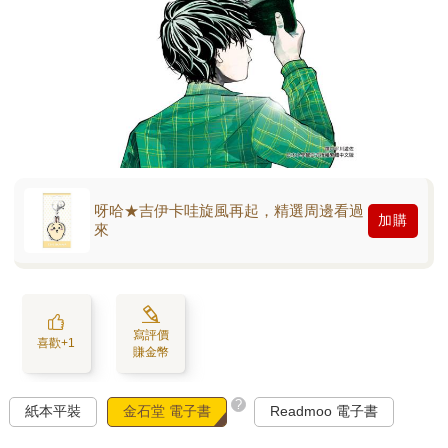
呀哈★吉伊卡哇旋風再起，精選周邊看過
加購
來
寫評價
喜歡+1
賺金幣
?
紙本平裝
金石堂 電子書
Readmoo 電子書