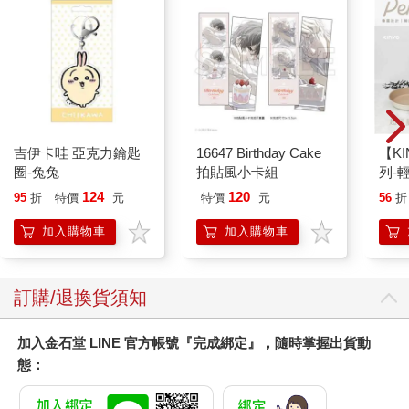
吉伊卡哇 亞克力鑰匙
16647 Birthday Cake
【KI
圈-兔兔
拍貼風小卡組
列-
平煎
124
120
95
折
特價
元
特價
元
56
折
加入購物車
加入購物車
訂購/退換貨須知
加入金石堂 LINE 官方帳號『完成綁定』，隨時掌握出貨動
態：