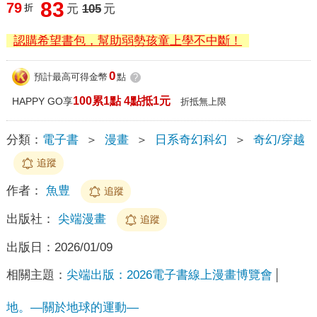
83
79
折
元
105
元
認購希望書包，幫助弱勢孩童上學不中斷！
0
預計最高可得金幣
點
?
100累1點 4點抵1元
HAPPY GO享
折抵無上限
分類：
電子書
＞
漫畫
＞
日系奇幻科幻
＞
奇幻/穿越
追蹤
作者：
魚豊
追蹤
出版社：
尖端漫畫
追蹤
出版日：
2026/01/09
相關主題：
尖端出版：2026電子書線上漫畫博覽會
地。—關於地球的運動—