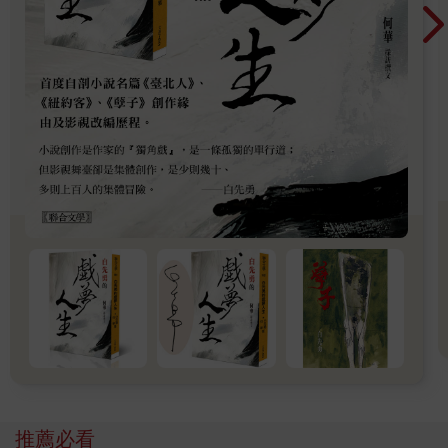
這天他回到家，依然沒向妻子提起這個不戴帽的男人。
他與妻子在七八年前結婚，當時他早已和這男人斷絕關係，況且
婚禮也不是在東京老家辦的，妻子應該不會直接知道這個人。但
若妻子間接聽過謠傳，有可能是健三自己早已說過，或從他親戚
那裡聽來的。無論如何，這對健三都不成問題。
唯獨婚後發生了一件與那人有關事，健三至今仍耿耿於懷。那是
五六年前，他還在外地工作時，有一天他辦公桌上擺著一封厚厚
的信，字跡看似女人寫的。他一臉不解地拆信讀了起來，卻怎麼
看也看不完，因為那封信實在太長了，多達二十幾張信紙，全都
寫著密密麻麻的小字。他大致看了五分之一，後來就把信交給了
妻子。
因為那時他認為有必要向妻子說明寫這封長信的女人是誰，又因
不戴帽的男人與這女人有關，也必須連帶把他扯出來作證。健三
依然記得當時迫於無奈的心境。然而他生性喜怒無常，相當情緒
化，所以當時究竟向妻子細說到什麼程度，如今也已不復記憶。
畢竟是女人的來信，想必妻子記得很清楚吧，但他也不想去問妻
子。健三極度厭惡將這個寫長信的女人，和那個不戴帽的男人放
在一起想。因為這會喚起他遙遠的不幸往事。
所幸，他目前的處境沒有閒工夫操心這種事，回家換了衣服旋即
走進自己的書房。他始終覺得這六疊榻榻米的狹小書房裡，有著
推薦必看