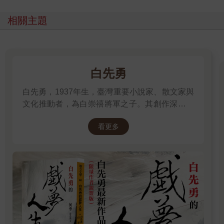
到，他撐著一把沉甸甸的廉價粗布雨傘。
這天，健三回家後仍忘不了路上遇見的男人。尤其他佇立路旁凝
相關主題
視健三離去的眼神，更使健三心煩意亂。可是這件事，健三沒對
妻子說。心情不好時，即使再怎麼有事想說，他也不對妻子說。
這是他的壞毛病。而妻子面對沉默的丈夫，除非有重要的事也絕
不開口。她就是這樣的女人。
白先勇
二
白先勇，1937年生，臺灣重要小說家、散文家與
第二天，健三又在同一時間走過同一個地方。第三天也一樣。但
文化推動者，為白崇禧將軍之子。其創作深受中
沒看到那個不戴帽的男人。他像機器般又如義務般，一如往常走
西文學滋養，文字典雅細膩，關注歷史流離、家
在這條路上。
看更多
國記憶與人性孤獨。代表作包括小說集《臺北
如此平安無事連著五天後，第六天早晨，那個不戴帽的男人又忽
人》、《寂寞的十七歲》，長篇小說《孽子》，
然出現在根津權現神社的坡道，並以威嚇的眼神盯著健三看。時
以及散文《樹猶如此》。除文學創作外，他亦長
間和地點都與上次差不多。
年致力於崑曲、紅樓夢等傳統文化的保存與推
縱使這次健三意識到對方逐漸走近自己，也打算一如往常如機器
廣，對華文文學與文化影響深遠。
且義務般地走過去。但那人的態度正好相反。他以令人生畏的目
光，直勾勾盯著健三。那沉鬱駭人的眼神可以清楚解讀出，只要
有機會他就會朝健三走來。儘管健三努力自持，盡量毫不遲疑地
走過他身邊，內心也萌生了異樣的預感。
「看來事情不會就此結束。」