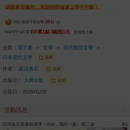
認購希望書包，幫助弱勢孩童上學不中斷！
10
預計最高可得金幣
點
?
100累1點 4點抵1元
HAPPY GO享
折抵無上限
分類：
電子書
＞
文學
＞
現代翻譯文學
＞
日本現代文學
追蹤
作者：
夏目漱石
追蹤
出版社：
大牌出版
追蹤
出版日：
2026/01/28
活動訊息
金石堂2026海外優惠：電子書