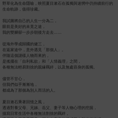
野草化為生命隱喻，映照夏目漱石在孤獨與迷惘中仍持續前行的
生命軌跡，值得珍藏。
我試圖將自己的人生一分為二，
眼前是美好的未竟之途，
我的雙腳卻一步步朝後方走去……
從海外學成歸國的健三，
在返家途中，意外遇見「那個人」。
伴隨這個謎樣人物而來的，
是搖擺在「自利私欲」和「人情義理」之間，
各種無法輕易割捨的親緣羈絆，以及無處容身的孤獨。
儘管不甘心，
但我們似乎漸漸地，
都成為了那個為別人而活的人。
夏目漱石乘著回憶之風，
透過對養父母、兄姊、岳父、妻子等人物心理的挖掘，
描寫日常生活中各種無法割捨的羈絆，