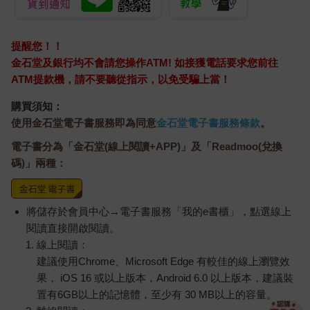
路進去約一百公尺處。姊夫算是健三的表哥，所以原本也是姊姊
的表哥。健三不知他們是同齡或差一歲，但兩人看起來都比自己
大一輪。姊夫曾在四谷區公所上班，後來辭職了，姊姊也不願搬
提醒您！！
離這熟悉之地，所以儘管此處離姊夫現在的工作地點有些遠，兩
金石堂及銀行均不會請您操作ATM! 如接獲電話要求您前往
人還是住在原來的老房子。
ATM提款機，請不要聽從指示，以免受騙上當！
四
購買須知：
使用金石堂電子書服務即為同意
金石堂電子書服務條款
。
姊姊有氣喘老毛病，一年到頭喘得吁吁叫，加上與生俱來的嚴重
電子書分為「金石堂(線上閱讀+APP)」及「Readmoo(兌換
潔癖，對骯髒與雜亂相當神經質，除非喘得太難受，她絕不會坐
著不動，總是在小房子裡轉來轉去擦擦抹抹。那靜不下來的粗俗
碼)」兩種：
模樣，看在健三眼裡萬分不捨。
姊姊也很愛喋喋不休，而且說起話來一點氣質也沒有。健三每次
與她對坐，只能繃著一張臉默不吭聲。
將儲存於會員中心→電子書服務「我的e書櫃」，點選線上
與她說完話，健三總不免萌生這種感慨：
閱讀直接開啟閱讀。
「因為她是我姊姊沒辦法。」
線上閱讀：
這天，健三一如往常看到姊姊束起和服袖子，在壁櫥裡翻找東
建議使用Chrome、Microsoft Edge 有較佳的線上瀏覽效
西。
果， iOS 16 或以上版本，Android 6.0 以上版本，建議裝
「哎呀，真難得，你居然來看我。來，這坐墊拿去坐。」
置有6GB以上的記憶體，至少有 30 MB以上的容量。
姊姊勸坐後，旋即去簷廊洗手。