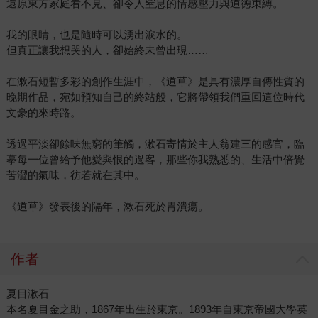
還原東方家庭看不見、卻令人窒息的情感壓力與道德束縛。
我的眼睛，也是隨時可以湧出淚水的。
但真正讓我想哭的人，卻始終未曾出現……
在漱石短暫多彩的創作生涯中，《道草》是具有濃厚自傳性質的
晚期作品，宛如預知自己的終站般，它將帶領我們重回這位時代
文豪的來時路。
透過平淡卻餘味無窮的筆觸，漱石寄情於主人翁建三的感官，臨
摹每一位曾給予他愛與恨的過客，那些你我熟悉的、生活中倍覺
苦澀的氣味，彷若就在其中。
《道草》發表後的隔年，漱石死於胃潰瘍。
作者
夏目漱石
本名夏目金之助，1867年出生於東京。1893年自東京帝國大學英