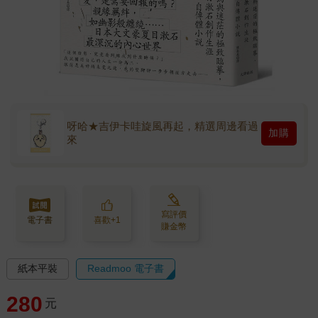
呀哈★吉伊卡哇旋風再起，精選周邊看過
加購
來
寫評價
電子書
喜歡+1
賺金幣
紙本平裝
Readmoo 電子書
280
元