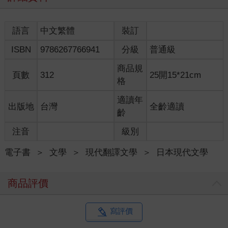
健三打算裝作不認識，從那男人身邊走過，偏偏必須再度確認他
的長相，因此走到相隔四五公尺時，健三又瞧了那人一眼。這一
瞧才發現對方早盯著自己看。
語言
中文繁體
裝訂
路上一片靜謐。兩人之間唯有細雨霏霏不斷飄落，要看清彼此的
ISBN
9786267766941
分級
普通級
臉並不難。健三看了之後旋即又移開視線，朝著正前方走去。那
男人卻只是佇立在路邊，毫無起步之意，定睛看著健三走過。健
商品規
三走著走著，覺得那人的臉似乎也隨著自己的腳步緩緩轉動。
頁數
312
25開15*21cm
格
健三不禁思忖，多少年沒見過他了。與他斷絕關係時，健三還不
到二十歲，已是遙遠的往事。迄今十五、六年歲月過去，期間兩
適讀年
出版地
台灣
全齡適讀
人也從未見過面。
齡
此時健三的地位與境遇，已與當時迥然不同。現在他留了鬍子、
戴著圓頂禮帽，與昔日的光頭模樣相比，連自己都不免深感恍如
注音
級別
隔世。然而，那個人卻沒怎麼變。算來他也該有六十五、六歲
了，為何頭髮依然像以前那般烏黑？健三想到這裡，不禁心生納
電子書
＞
文學
＞
現代翻譯文學
＞
日本現代文學
悶。還有他堅持不戴帽子外出的習慣，至今似乎依然保持著，這
個特色也是讓健三感到詭異的原因。
商品評價
健三並不樂意見到他。雖然也曾想過，萬一不期而遇，但願他的
穿著能比自己體面堂皇。但眼前這個人，無論看在誰的眼裡都不
覺富裕。縱使不戴帽子是他的自由，但他從穿的外褂與和服判
寫評價
斷，充其量只是過著中流以下生活的商家老人。健三甚至注意