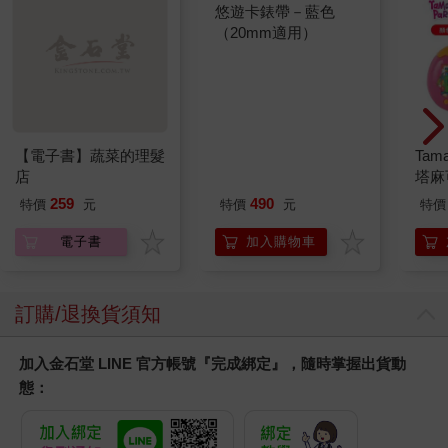
至感到些許寂寞。但另一方面，他也深信自己心靈深處有一團異
悠遊卡錶帶－藍色
樣的火焰，因此儘管生活之路朝著荒涼曠野走去，反倒覺得本應
（20mm適用）
如此，也絕不認為人的熱血會趨向枯竭。
親戚們都當他是怪人，但這沒給他帶來多大痛苦。
「畢竟受的教育不同也無可奈何。」他常在心裡如此答辯。
「這是在自吹自擂吧。」妻子卻總如此解釋。
很遺憾的，健三敵不過妻子這種批評。每當妻子這麼說，他總擺
【電子書】蔬菜的理髮
Tam
出一張臭臉，有時打從心底怨懟妻子不瞭解他，有時罵個兩句，
店
塔麻
有時甚至不由分說地駁斥妻子。聽在妻子耳裡，他那大動肝火的
園系
怒言和虛張聲勢沒兩樣。因此妻子也只是把「自吹自擂」訂正為
259
490
特價
元
特價
元
特價
地冰
「大吹大擂」。
電子書
加入購物車
他有個同父異母的姊姊和一個哥哥。說到親屬也只有這兩家，但
很遺憾的，他和這兩家都不常來往。與自己的兄姊疏遠是事實，
這種異常現象他當然不好受，但比起親屬間的來往，他更重視自
己的工作。況且回到東京後，他和兄姊見過三四次面了，對他言
訂購/退換貨須知
而已代得過去。若非那個不戴帽的男人忽然擋住他的去路，他可
能只是一如往常，每天規律地往返於千駄木的街道，大概不會走
加入金石堂 LINE 官方帳號『完成綁定』，隨時掌握出貨動
到別的地方去。這段期間，若星期天得以放鬆一下，他頂多也只
態：
是攤開疲累的四肢躺在榻榻米上，偷得浮生半日閒。
然而，下一個星期天來臨時，他猛然憶起在路上碰過兩次的男
人，臨時起意前往姊姊家。姊姊住在四谷的津守坂附近，從大馬