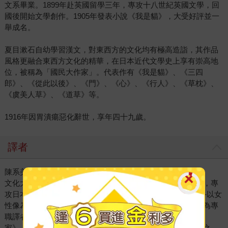
文系畢業。1899年赴英國留學三年，專攻十八世紀英國文學，回
國後開始文學創作。1905年發表小說《我是貓》，大受好評並一
舉成名。
夏目漱石自幼學習漢文，對東西方的文化均有極高造詣，其作品
風格更融合東西方文化的精華，在日本近代文學史上享有崇高地
位，被稱為「國民大作家」。代表作有《我是貓》、《三四
郎》、《從此以後》、《門》、《心》、《行人》、《草枕》、
《虞美人草》、《道草》等。
1916年因胃潰瘍惡化辭世，享年四十九歲。
譯者
陳系美
文化大學中文系文藝創作組，日本筑波大學地域研究所碩士，專
攻日本近代文學，碩士論文《三島由紀夫《鏡子之家》論──以女
性像為中心》。曾任空中大學日文講師、華視特約譯播，現為專
職譯者。譯有：夏目漱石《三四郎》、三島由紀夫《鏡子之
家》、太宰治《人間失格》《維榮之妻》、山田詠美《賢者之