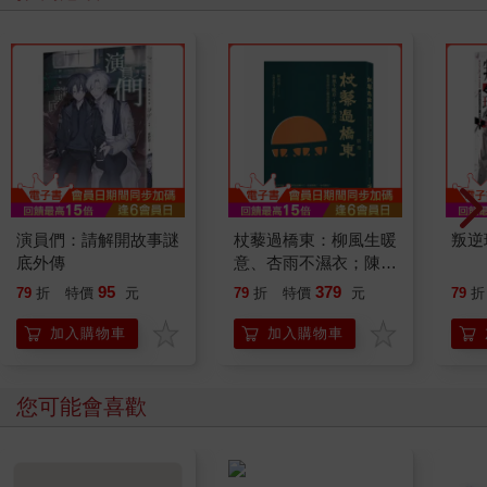
堆積如山的事要做。然而實際上，與其說工作，更有一種非做不
可的刺激強烈支配著他，使他焦慮不已。
他在這六疊榻榻米的書房，打開從遙遠國度帶回來的書箱時，盤
腿坐在堆積如山的外文書裡，就這樣過了一兩個星期。他很喜歡
隨手抓起一本書就看個兩三頁，因此這間重要的書房遲遲沒能好
好整理。後來是有朋友來訪，看這雜亂的書房實在看不下去，他
便不管順序或冊數，將所有書籍一股腦兒搬上書架。瞭解他的
人，大多認為他有神經衰弱症。但他深信是自己個性如此。
三
演員們：請解開故事謎
杖藜過橋東：柳風生暖
叛逆
底外傳
意、杏雨不濕衣；陳亮
健三確實每天都被工作追著跑，即使回到家也片刻不得閒。更且
恭談以心轉境的適齡漫
95
379
79
折
特價
元
79
折
特價
元
79
折
他想看自己想看的書，寫自己想寫的東西，思索自己想思索的問
想
題，因此他幾乎不知道「心情上的餘裕」為何物，始終黏在書桌
加入購物車
加入購物車
前。
他忙到無暇涉足娛樂場所，儘管有朋友邀他去學謠曲，他也反射
性地拒絕，並暗自驚訝別人為何有這種閒工夫。他完全沒察覺
您可能會喜歡
到，自己對時間的態度，恰如守財奴對金錢的態度。
在這種趨勢下，他自然不得不避開社交，也不得不避開人們。他
的大腦與書籍文字打交道得越複雜，就使他越陷入孤獨，時而甚