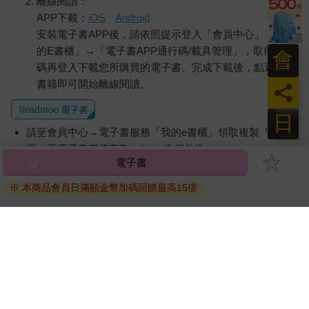
離線閱讀：
健三趁姊姊不在，環顧客廳。看到橫楣掛著幼時看過的老舊匾
APP下載：
iOS
Android
額，落款寫著「筒井憲」，想起十五六歲時，這裡的主人曾告訴
安裝電子書APP後，請依照提示登入「會員中心」→「我
他，筒井憲是旗本出身的書法家，字寫得非常好。那時健三常來
這裡玩，總是「哥哥，哥哥」地叫這裡的主人。以年齡來說，兩
的E書櫃」→「電子書APP通行碼/載具管理」，取得通行
會
人是叔侄的差距，卻常在客廳玩相撲，頻頻挨姊姊的罵。兩人也
碼再登入下載您所購買的電子書。完成下載後，點選任一
曾爬到屋頂摘無花果吃，將果皮扔到鄰家的院子裡，氣得鄰居找
書籍即可開始離線閱讀。
員
上門理論。有一次主人騙他，說要買一個盒裝的羅盤送他，他等
了又等始終不見主人買來送他，對此也懷恨在心。此外也有過好
日
笑的事，有一次他和姊姊大吵一架，氣得下定決心就算姊姊來向
請至會員中心→電子書服務「我的e書櫃」領取複製『兌換
他道歉，也絕不原諒。偏偏等了又等，姊姊就是不來道歉。迫於
碼』至電子書服務商Readmoo進行兌換。
無奈，他只好厚著臉皮去姊姊家，可又不好意思進門，只好一聲
電子書
不響站在門口，直到姊姊喚他進去。
退換貨須知：
健三望著老舊匾額，恍如看著一盞照亮幼時記憶的探照燈，想著
※ 本商品會員日滿額金幣加碼回饋最高15倍
因版權保護，您在金石堂所購買的電子書僅能以金石堂專屬
想著也深感內疚，覺得姊姊和姊夫以前那麼照顧自己，如今自己
的閱讀軟體開啟閱讀，無法以其他閱讀器或直接下載檔案。
卻無法對他們抱有什麼好感。
依據「消費者保護法」第19條及行政院消費者保護處公告之
「妳近來身體如何？沒什麼大礙吧？」
「通訊交易解除權合理例外情事適用準則」，非以有形媒介
健三看著坐在對面的姊姊，如此問道。
提供之數位內容或一經提供即為完成之線上服務，經消費者
「是啊，謝謝。託你的福，精神算是還好。不過不管怎樣，家裡
事先同意始提供。（如：電子書、電子雜誌、下載版軟體、
的事還做得了。只是，我果然也上了年紀了，實在沒辦法像以前
虛擬商品…等），
不受「網購服務需提供七日鑑賞期」的限
那樣賣力幹活。以前你來玩的時候，我還能撩起和服下襬塞在腰
制
。為維護您的權益，建議您先使用「試閱」功能後再付款
帶裡幹活呢，連鍋子外面的底部都刷得一乾二淨，現在實在沒那