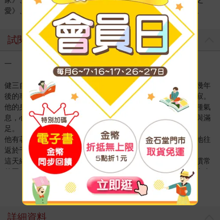
愛》、平野啓一郎《日間演奏會散場時》《那個男人》等書。
試閱
一
健三自遙遠國度歸來，在駒辻的深巷建立家庭，是離開東京幾年
後的事。踏上久違的故鄉土地，新奇之餘，他也感到一種孤寂。
他的身上依然帶著，剛拋在身後的遙遠國度氣息。他厭惡這種氣
息，心想必須早日甩掉，卻沒發覺這種氣息潛藏著他的自豪與滿
足。
他有著沾染這種氣息之人常見的不自在神情，一天兩次規律地往
返於千駄木到追分大街之間。
這天細雨霏霏，他沒穿外套也沒穿雨衣，只撐著一把傘，在慣常
的固定時間，沿著慣常的路線，朝著本鄉走去，不料快到人力車
出租店前，遇見一個意想不到的人。那人沿著根津權現神社後門
看更多
的坡道往上走，恰好與健三反方向朝北走來。健三無意中看到他
時，他早已來到前方約二十公尺處，健三已進入他的視野。於是
健三見狀慌忙移開視線。
詳細資料