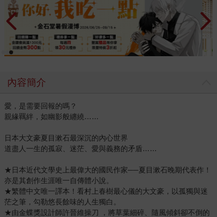
內容簡介
愛，是需要回報的嗎？
親緣羈絆，如幽影般纏繞……
日本大文豪夏目漱石最深沉的內心世界
道盡人一生的孤寂、迷茫、愛與義務的矛盾……
★日本近代文學史上最偉大的國民作家──夏目漱石晚期代表作！
亦是其創作生涯唯一自傳體小說。
★繁體中文唯一譯本！看村上春樹最心儀的大文豪，以孤獨與迷
茫之筆，勾勒悠長餘味的人生獨白。
★由金蝶獎設計師許晉維操刀 ，將草葉細碎、隨風傾斜卻不倒的