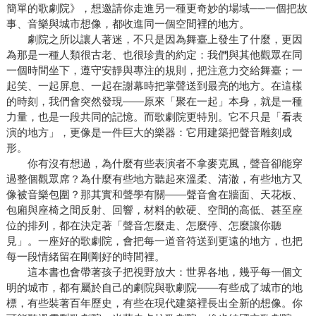
簡單的歌劇院》，想邀請你走進另一種更奇妙的場域──一個把故
事、音樂與城市想像，都收進同一個空間裡的地方。
劇院之所以讓人著迷，不只是因為舞臺上發生了什麼，更因
為那是一種人類很古老、也很珍貴的約定：我們與其他觀眾在同
一個時間坐下，遵守安靜與專注的規則，把注意力交給舞臺；一
起笑、一起屏息、一起在謝幕時把掌聲送到最亮的地方。在這樣
的時刻，我們會突然發現——原來「聚在一起」本身，就是一種
力量，也是一段共同的記憶。而歌劇院更特別。它不只是「看表
演的地方」，更像是一件巨大的樂器：它用建築把聲音雕刻成
形。
你有沒有想過，為什麼有些表演者不拿麥克風，聲音卻能穿
過整個觀眾席？為什麼有些地方聽起來溫柔、清澈，有些地方又
像被音樂包圍？那其實和聲學有關——聲音會在牆面、天花板、
包廂與座椅之間反射、回響，材料的軟硬、空間的高低、甚至座
位的排列，都在決定著「聲音怎麼走、怎麼停、怎麼讓你聽
見」。一座好的歌劇院，會把每一道音符送到更遠的地方，也把
每一段情緒留在剛剛好的時間裡。
這本書也會帶著孩子把視野放大：世界各地，幾乎每一個文
明的城市，都有屬於自己的劇院與歌劇院——有些成了城市的地
標，有些裝著百年歷史，有些在現代建築裡長出全新的想像。你