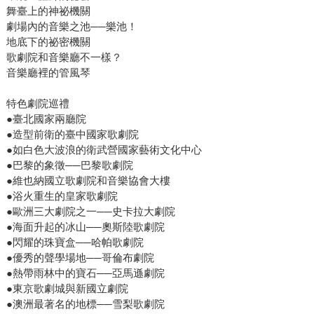
舞臺上的神祕機關
劇場內的音樂之池──樂池！
地底下的祕密機關
歌劇院和音樂廳不一樣？
音樂廳裡的管風琴
特色劇院巡禮
●臺北國家兩廳院
●造型前衛的臺中國家歌劇院
●如白色大波浪的衛武營國家藝術文化中心
●巴黎的象徵──巴黎歌劇院
●維也納國立歌劇院和音樂協會大樓
●浴火重生的皇家歌劇院
●歐洲三大劇院之一──史卡拉大劇院
●海面升起的冰山──奧斯陸歌劇院
●閃耀的珠寶盒──哈帕歌劇院
●優秀的聲學場地──哥倫布劇院
●熱帶雨林中的寶石──亞馬遜劇院
●東京歌劇城與新國立劇院
●澳洲最著名的地標──雪梨歌劇院