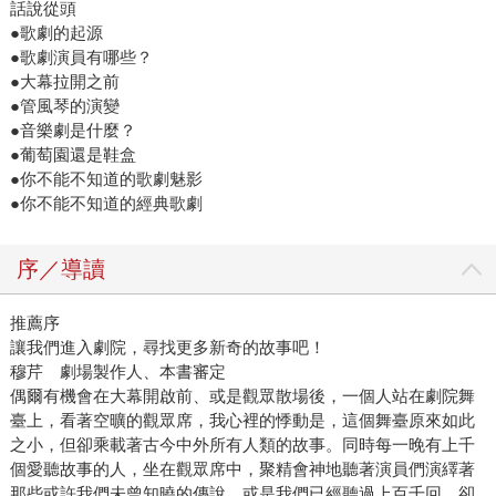
話說從頭
●歌劇的起源
●歌劇演員有哪些？
●大幕拉開之前
●管風琴的演變
●音樂劇是什麼？
●葡萄園還是鞋盒
●你不能不知道的歌劇魅影
●你不能不知道的經典歌劇
序／導讀
推薦序
讓我們進入劇院，尋找更多新奇的故事吧！
穆芹 劇場製作人、本書審定
偶爾有機會在大幕開啟前、或是觀眾散場後，一個人站在劇院舞
臺上，看著空曠的觀眾席，我心裡的悸動是，這個舞臺原來如此
之小，但卻乘載著古今中外所有人類的故事。同時每一晚有上千
個愛聽故事的人，坐在觀眾席中，聚精會神地聽著演員們演繹著
那些或許我們未曾知曉的傳說，或是我們已經聽過上百千回、卻