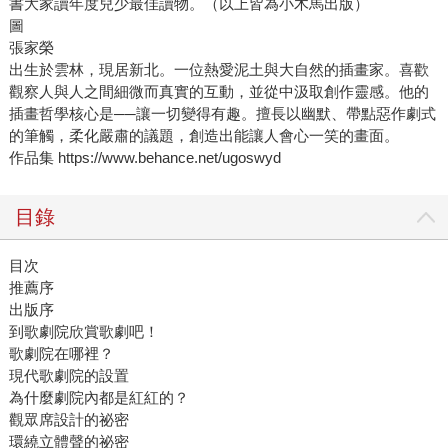
書大家讀年度兒少最佳讀物。（以上皆為小木馬出版）
圖
張家榮
出生於雲林，現居新北。一位熱愛泥土與大自然的插畫家。喜歡
觀察人與人之間細微而真實的互動，並從中汲取創作靈感。他的
插畫哲學核心是──讓一切變得有趣。擅長以幽默、帶點惡作劇式
的筆觸，柔化嚴肅的議題，創造出能讓人會心一笑的畫面。
作品集 https://www.behance.net/ugoswyd
目錄
目次
推薦序
出版序
到歌劇院欣賞歌劇吧！
歌劇院在哪裡？
現代歌劇院的設置
為什麼劇院內都是紅紅的？
觀眾席設計的祕密
環繞立體聲的祕密