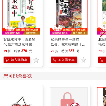
腎臟求救中：真希望
如果歷史是一群喵
北歐
40歲之前洪永祥醫師
(14)：明末清初篇【萌
福國
就告訴我這些事
貓漫畫學歷史】
379
387
79
折
特價
元
79
折
特價
元
79
折
加入購物車
加入購物車
您可能會喜歡