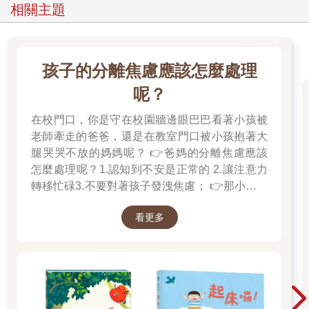
相關主題
孩子的分離焦慮應該怎麼處理
呢？
在校門口，你是守在校園牆邊眼巴巴看著小孩被
老師牽走的爸爸，還是在教室門口被小孩抱著大
腿哭哭不放的媽媽呢？ 👉爸媽的分離焦慮應該
怎麼處理呢？1.認知到不安是正常的 2.讓注意力
轉移忙碌3.不要對著孩子發洩焦慮； 👉那小朋友
該如何適應過渡期呢？1.可給予適當的安撫玩具
看更多
也許是熟悉的玩偶增加安全感 2.與孩子分開時請
好好堅定道別不可哄騙,並保證會回到身邊3.準時
守約的接回孩子 好好的渡這個時期，爸爸媽媽和
孩子一起迎接成長的過程！真是太好了！ 🎉金石
堂開學季！爸媽好輕鬆教你一站購足！文具、書
包、書套參展品全面5折起！👉文具滿777送80