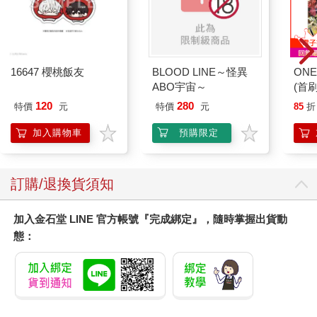
16647 櫻桃飯友
BLOOD LINE～怪異
ONE
ABO宇宙～
(首刷
120
280
特價
元
特價
元
85
折
加入購物車
預購限定
訂購/退換貨須知
加入金石堂 LINE 官方帳號『完成綁定』，隨時掌握出貨動
態：