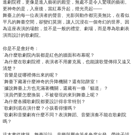
進劇院裡，更像是進入藝術的殿堂，無處不是令人驚嘆的藝術。
更神奇的是，入座後，當紅幕升起，燈光亮起——
舞臺上的每一位表演者的聲音、光影與動作都完美無比，在看似
平凡的舞臺空間，卻變幻莫測，讓人沉浸在一個奇幻的世界。因
為這座表演的場館，並不是一般的禮堂、劇場，而是專為歌劇表
演而設計的歌劇院。
你是不是會好奇：
˙為什麼歌劇院內裝都是紅色的牆面和布幕呢？
˙為什麼在歌劇院裡，表演者不用麥克風，也能讓歌聲傳得又遠又
清楚？
˙音樂是從哪裡傳出來的呢？
˙舞臺下藏著什麼神奇的升降機關？還有陷阱室！
˙據說舞臺上方也充滿著機關，還藏有一條「貓道」？
˙演員們要怎麼換裝，不被發現的來到舞臺上呢？
˙為什麼各國歌劇院都要設計得非常特別？
˙歌劇到底在演什麼？小孩看得懂嗎？
˙歌劇和音樂劇有什麼不同？表演舞蹈、音樂演奏不能在歌劇院
嗎？
這本書從建築、舞臺設計、音樂與歷史等多角度出發，帶孩子認