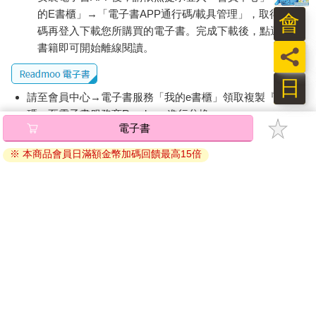
的E書櫃」→「電子書APP通行碼/載具管理」，取得通行
會
碼再登入下載您所購買的電子書。完成下載後，點選任一
書籍即可開始離線閱讀。
員
日
請至會員中心→電子書服務「我的e書櫃」領取複製『兌換
碼』至電子書服務商Readmoo進行兌換。
電子書
退換貨須知：
※ 本商品會員日滿額金幣加碼回饋最高15倍
因版權保護，您在金石堂所購買的電子書僅能以金石堂專屬
的閱讀軟體開啟閱讀，無法以其他閱讀器或直接下載檔案。
依據「消費者保護法」第19條及行政院消費者保護處公告之
「通訊交易解除權合理例外情事適用準則」，非以有形媒介
提供之數位內容或一經提供即為完成之線上服務，經消費者
事先同意始提供。（如：電子書、電子雜誌、下載版軟體、
虛擬商品…等），
不受「網購服務需提供七日鑑賞期」的限
制
。為維護您的權益，建議您先使用「試閱」功能後再付款
購買。