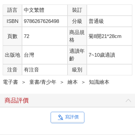
語言
中文繁體
裝訂
ISBN
9786267626498
分級
普通級
商品規
頁數
72
菊8開21*28cm
格
適讀年
出版地
台灣
7~10歲適讀
齡
注音
有注音
級別
電子書
＞
童書/青少年
＞
繪本
＞
知識繪本
商品評價
寫評價