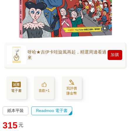
呀哈★吉伊卡哇旋風再起，精選周邊看過
加購
來
寫評價
電子書
喜歡+1
賺金幣
紙本平裝
Readmoo 電子書
315
元