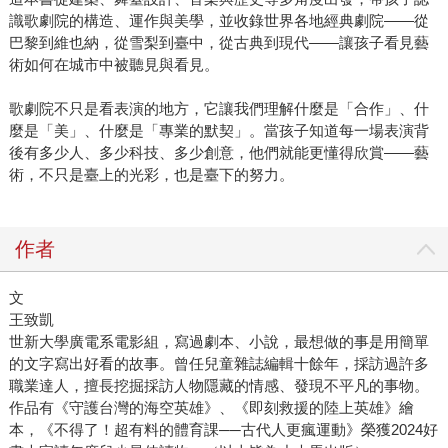
識歌劇院的構造、運作與美學，並收錄世界各地經典劇院——從
巴黎到維也納，從雪梨到臺中，從古典到現代——讓孩子看見藝
術如何在城市中被聽見與看見。
歌劇院不只是看表演的地方，它讓我們理解什麼是「合作」、什
麼是「美」、什麼是「專業的默契」。當孩子知道每一場表演背
後有多少人、多少科技、多少創意，他們就能更懂得欣賞——藝
術，不只是臺上的光彩，也是臺下的努力。
作者
文
王致凱
世新大學廣電系電影組，寫過劇本、小說，最想做的事是用簡單
的文字寫出好看的故事。曾任兒童雜誌編輯十餘年，採訪過許多
職業達人，擅長挖掘採訪人物隱藏的情感、發現不平凡的事物。
作品有《守護台灣的海空英雄》、《即刻救援的陸上英雄》繪
本，《不得了！超有料的體育課──古代人更瘋運動》榮獲2024好