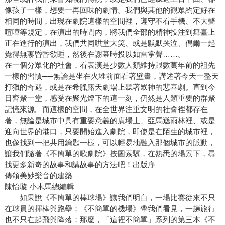
像孩子一樣，想要一再回味的劇情。我們與其他的觀眾約定好在
相同的時間，出現在劇院這樣的空間裡，遵守不看手機、不大聲
喧嘩等規定，在演出的時間內，將我們全部的精神投注到舞臺上
正在進行的演出，我們共同哄堂大笑、或是默默哭泣、偶爾一起
覺得無聊昏昏欲睡，然後在謝幕時投以如雷掌聲……。
在一個分眾化的社會，看表演是少數人類維持跟數萬年前的祖先
一樣的習慣──無論是坐在火堆前面看著壁畫，講述著今天一整天
打獵的奇遇，或是在希臘露天劇場上聽著眾神的悲喜劇。直到今
日齊聚一堂，感受在聚光燈下的這一刻，仍然是人類重要的群聚
記憶來源。而這樣的空間，在全世界注重文明的社會裡都存在
著，無論是城市中具有重要意義的廣場上、亞馬遜雨林裡、或是
迎向世界的港口，只要開始進入劇院，即使是在陌生的城市裡，
也像找到一把共用鑰匙一樣，可以輕易地融入那個城市的脈動，
讓我們隨著《不簡單的歌劇院》按圖索驥，在熟悉的場景下，尋
找更多新奇的故事和講故事的方法吧！出版序
傳頌美妙樂音的建築
陳怡璇 小木馬總編輯
如果說《不簡單的棒球場》讓我們明白，一場比賽從來不只
在球員的揮棒與跑壘；《不簡單的機場》帶我們看見，一趟旅行
也不只在起飛與降落；那麼，「這裡不簡單」系列的第三本《不