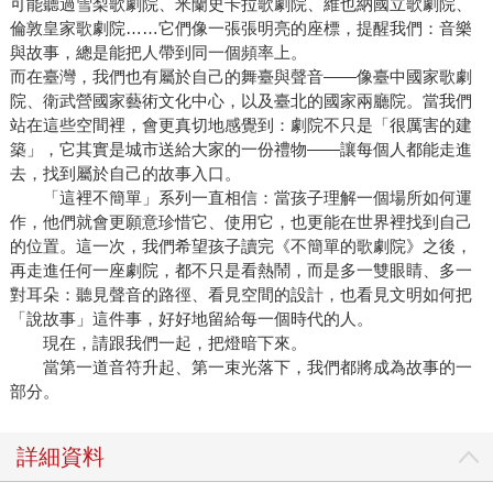
可能聽過雪梨歌劇院、米蘭史卡拉歌劇院、維也納國立歌劇院、
倫敦皇家歌劇院……它們像一張張明亮的座標，提醒我們：音樂
與故事，總是能把人帶到同一個頻率上。
而在臺灣，我們也有屬於自己的舞臺與聲音——像臺中國家歌劇
院、衛武營國家藝術文化中心，以及臺北的國家兩廳院。當我們
站在這些空間裡，會更真切地感覺到：劇院不只是「很厲害的建
築」，它其實是城市送給大家的一份禮物——讓每個人都能走進
去，找到屬於自己的故事入口。
「這裡不簡單」系列一直相信：當孩子理解一個場所如何運
作，他們就會更願意珍惜它、使用它，也更能在世界裡找到自己
的位置。這一次，我們希望孩子讀完《不簡單的歌劇院》之後，
再走進任何一座劇院，都不只是看熱鬧，而是多一雙眼睛、多一
對耳朵：聽見聲音的路徑、看見空間的設計，也看見文明如何把
「說故事」這件事，好好地留給每一個時代的人。
現在，請跟我們一起，把燈暗下來。
當第一道音符升起、第一束光落下，我們都將成為故事的一
部分。
詳細資料