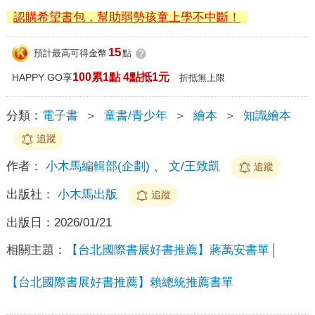
認購希望書包，幫助弱勢孩童上學不中斷！
15
預計最高可得金幣
點
?
100累1點 4點抵1元
HAPPY GO享
折抵無上限
分類：
電子書
＞
童書/青少年
＞
繪本
＞
知識繪本
追蹤
作者：
小木馬編輯部(企劃)
、
文/王致凱
追蹤
出版社：
小木馬出版
追蹤
出版日：
2026/01/21
相關主題：
【台北國際書展好書推薦】蔣萬安書單
【台北國際書展好書推薦】賴總統推薦書單