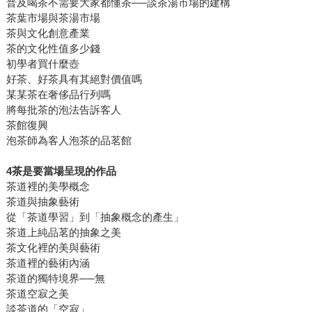
普及喝茶不需要大家都懂茶──談茶湯市場的建構
茶葉市場與茶湯市場
茶與文化創意產業
茶的文化性值多少錢
初學者買什麼壺
好茶、好茶具有其絕對價值嗎
某某茶在奢侈品行列嗎
將每批茶的泡法告訴客人
茶館復興
泡茶師為客人泡茶的品茗館
4茶是要當場呈現的作品
茶道裡的美學概念
茶道與抽象藝術
從「茶道學習」到「抽象概念的產生」
茶道上純品茗的抽象之美
茶文化裡的美與藝術
茶道裡的藝術內涵
茶道的獨特境界──無
茶道空寂之美
談茶道的「空寂」