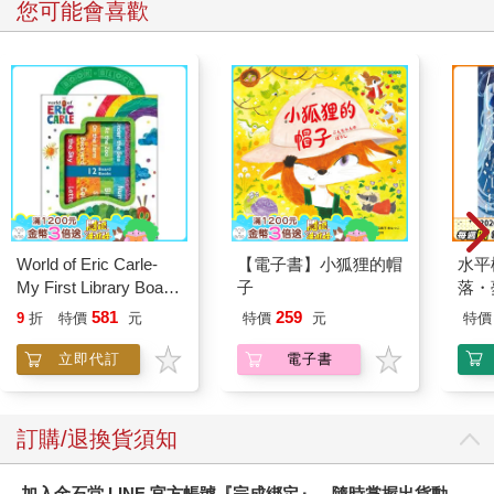
您可能會喜歡
World of Eric Carle-
【電子書】小狐狸的帽
水平
My First Library Board
子
落・
Book Block Set
581
259
9
折
特價
元
特價
元
特價
立即代訂
電子書
訂購/退換貨須知
加入金石堂 LINE 官方帳號『完成綁定』，隨時掌握出貨動