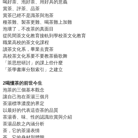
喝好茶、泡好茶、用好具的意義
賞茶、評茶、品茶
賞茶已經不是識茶與泡茶
種茶難、製茶更難、喝茶難上加難
泡壞了，不改茶的真面目
從民間茶文化教育接軌到學校茶文化教育
職業高校的茶文化課程
讀茶文化系，畢業去賣茶
高校茶文化系要不要教茶藝歌舞
「茶思想研討」的課上些什麼
「茶學書庫分類索引」之建立
2喝懂茶的前世今生
泡茶的三個基本觀念
讓自己泡在茶湯三個月
茶湯標準濃度的界定
以最好的代表這壺茶的品質
茶湯香、味、性的認識欣賞與介紹
茶湯品飲之內涵分析
茶，它的茶湯表情
茶，它的身材與體態