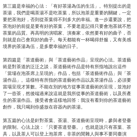
第三篇是幸福的心法：「有好茶湯為伍的生活」。特別提出的是
茶湯，我們是喝茶湯不是吃茶葉，所以泡茶是重要的關鍵，一定
要把茶泡好，否則從茶葉得不到多大的幸福。進一步還要說，把
茶泡好的前提是要有好的茶葉，不要老是記得只要會泡茶就不愁
茶葉的品質。再高明的演唱家、演奏家，依然要有好的曲子，否
則就是自己會寫好的曲子。每天都能有一杯喝得舒服，又有美感
境界的茶湯為伍，是多麼幸福的日子。
第四篇是「茶道藝術」與「茶道藝術作品」呈現的心法。茶道藝
術是對茶道的泛泛之談，茶道藝術作品是特有所指地說出這件
「當場在泡茶席上呈現的」作品，包括「茶道藝術作品」與「茶
湯作品」。這樣特有所指的茶道藝術作品以及茶湯作品，必須要
當場呈現才算數。不能在別的地方從事茶道藝術的呈現，並泡好
了一壺茶，然後端過來說這就是我所從事的茶道藝術，以及所產
生的茶湯作品。接受者會這樣地回答：我沒有看到你的茶道藝術
創作，我只喝到你盛放在容器內的茶湯。
第五篇的心法是針對茶葉、茶湯、茶道藝術呈現時，參與者登臺
的限制。心法上說：「只要茶道登臺。」也就是說只有茶葉、茶
具，以及茶人可以登上泡茶席，非茶的閒雜人與事不要同臺演