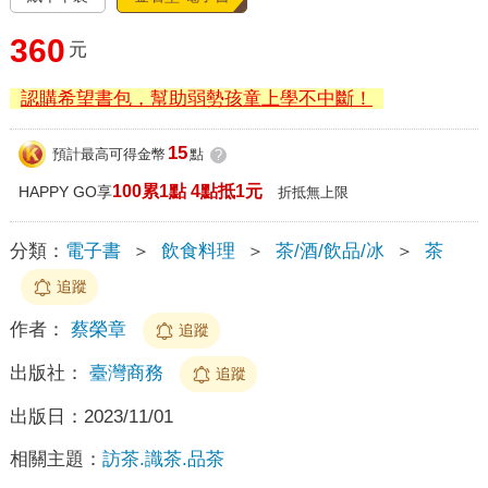
360
元
認購希望書包，幫助弱勢孩童上學不中斷！
15
預計最高可得金幣
點
?
100累1點 4點抵1元
HAPPY GO享
折抵無上限
分類：
電子書
＞
飲食料理
＞
茶/酒/飲品/冰
＞
茶
追蹤
作者：
蔡榮章
追蹤
出版社：
臺灣商務
追蹤
出版日：
2023/11/01
相關主題：
訪茶.識茶.品茶