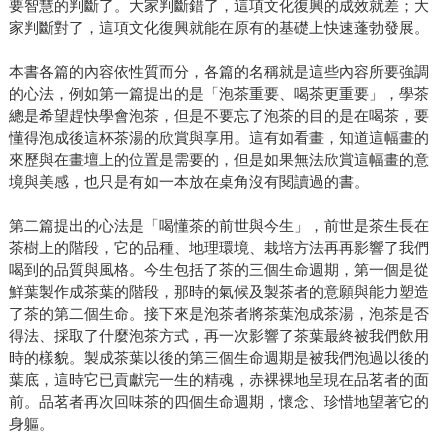
要智慧的判斷了。大家判斷錯了，這項文化復興的成效就差；大
家判斷對了，這項文化復興就能在原有的基礎上快速蓬勃發展。
本書各篇的內容依性質而分，各篇的名稱就是這些內容所要強調
的心法，例如第一篇提出的是「泡茶重要、喝茶更重要」，學茶
總是希望趕快學會泡茶，但是不要忘了泡茶的目的是在喝茶，要
懂得泡成後這杯茶湯的欣賞與享用。這有如看畫，知道這幅畫的
來歷與在畫壇上的位置是需要的，但是如果無法欣賞這幅畫的意
境與美感，也只是有如一本放在桌角沒有閱讀過的書。
第二篇提出的心法是「喝懂茶的前世與今生」，前世是茶生長在
茶樹上的階段，它的品種、地理環境、栽培方法再再影響了我們
喝到的品質與風格。今生包括了茶的三個生命週期，第一個是從
鮮葉製作成茶葉的階段，那時的氣候及製茶者的意願與能力塑造
了茶的第二個生命。接下來是泡茶者將茶葉泡成茶湯，泡茶是否
得法、採取了什麼泡茶方式，再一次影響了茶葉最終被我們飲用
時的樣貌。製成茶葉以後的第三個生命週期是被我們泡過以後的
葉底，這時它已貢獻完一生的精魂，赤裸裸地呈現在品茗者的面
前。品茗者再次回味茶的四個生命週期，懷念、珍惜地望著它的
身軀。