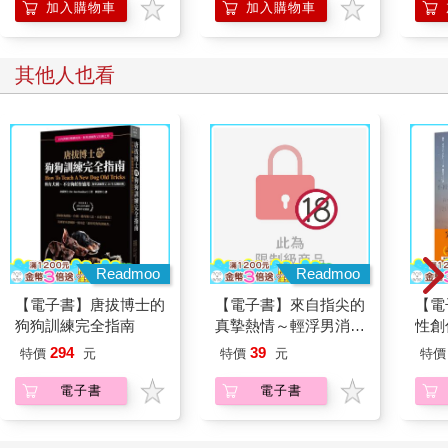
加入購物車
加入購物車
其他人也看
Readmoo
Readmoo
【電子書】唐拔博士的
【電子書】來自指尖的
【電
狗狗訓練完全指南
真摯熱情～輕浮男消防
性創
員帶著熱烈眼神擁抱我
我療
294
39
特價
元
特價
元
特價
～(第06話)
藏）
電子書
電子書