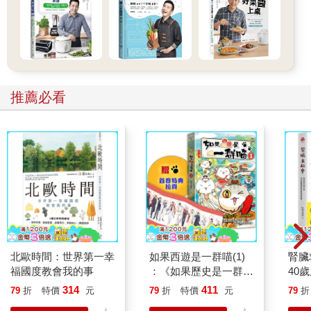
推薦必看
北歐時間：世界第一幸
如果西遊是一群喵(1)
腎臟
福國度教會我的事
：《如果歷史是一群
40
喵》作者最新力作，附
就告
314
411
79
折
特價
元
79
折
特價
元
79
折
【首卷特典】拉頁