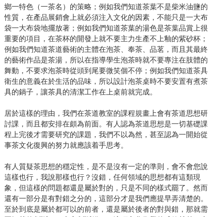
鄉一特色（一茶名）的策略；例如我們知道茶葉不是柴米油鹽的
性質，在產品展銷會上就必須注入文化的因素，不能只是一大布
袋一大布袋地擺放著；例如我們知道茶葉的湯色是茶葉品賞上很
重要的項目，在茶杯的開發上就不要主力生產不上釉的紫砂杯；
例如我們知道茶道藝術的主體在泡茶、奉茶、品茗，而且其最終
的藝術作品是茶湯，所以在指導學生泡茶時就不要專注在肢體的
舞動，不要求泡茶時從頭到尾要微笑個不停；例如我們知道茶具
衛生的意義在於生活的品味，所以設計泡茶桌時不要安置有煮茶
具的鍋子，讓茶具的清潔工作在上桌前就完成。
居於這樣的理由，我們在茶道教室的課程規畫上會有茶道思想研
討課，而且都安排在頗為前面。有人認為茶道思想是一切基礎課
程上完後才需要研究的課題，我們不以為然，甚至認為一開始從
事茶文化復興的努力就應該着手思考。
有人質疑茶思想的穩定性，是不是沒有一定的準則，會不會您說
這樣也行，我說那樣也行？沒錯，任何領域的思想都有這類現
象，但這樣的問題都還是屬於對的，只是不同的樣式罷了。然而
還有一部分是有對錯之分的，這部分才是我們應提早弄清楚的。
至於到底是屬於都可以的前者，還是屬於後者的對與錯，那就需