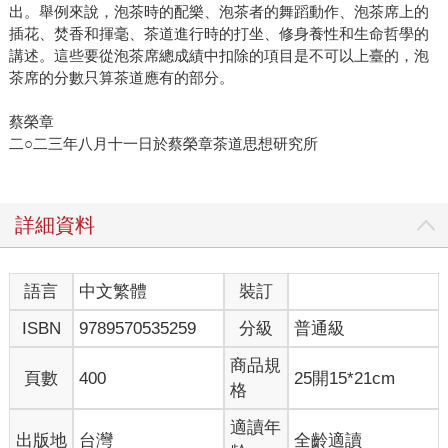
出。舉例來說，泡茶時的配樂、泡茶者的舞蹈動作、泡茶席上的
插花、焚香和揮毫、茶道進行時的打坐、修身養性和生命哲學的
講述。這些要從泡茶席總成績中扣除的項目是不可以上臺的，泡
茶席的分數只算茶道應有的部分。
蔡榮章
二○二三年八月十一日於蔡榮章茶道思想研究所
詳細資料
語言
中文繁體
裝訂
ISBN
9789570535259
分級
普通級
商品規
頁數
400
25開15*21cm
格
適讀年
出版地
台灣
全齡適讀