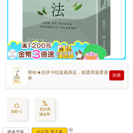
呀哈★吉伊卡哇旋風再起，精選周邊看過
加購
來
寫評價
喜歡+1
賺金幣
?
紙本平裝
金石堂 電子書