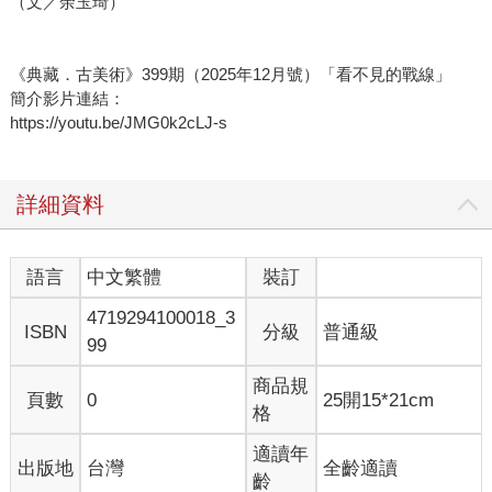
（文／余玉琦）
《典藏．古美術》399期（2025年12月號）「看不見的戰線」
簡介影片連結：
https://youtu.be/JMG0k2cLJ-s
詳細資料
語言
中文繁體
裝訂
4719294100018_3
ISBN
分級
普通級
99
商品規
頁數
0
25開15*21cm
格
適讀年
出版地
台灣
全齡適讀
齡