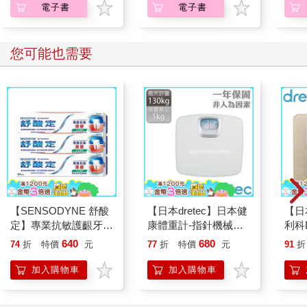
電子書
電子書
您可能也需要
【SENSODYNE 舒酸
【日本dretec】日本健
【日
定】專業抗敏護齦牙
康體重計-指針機械式-
利科
膏-沁涼薄荷100gx3入
白色(BS-306WTKO)
四合
640
680
74
折
特價
元
77
折
特價
元
91
折
卡色(
加入購物車
加入購物車