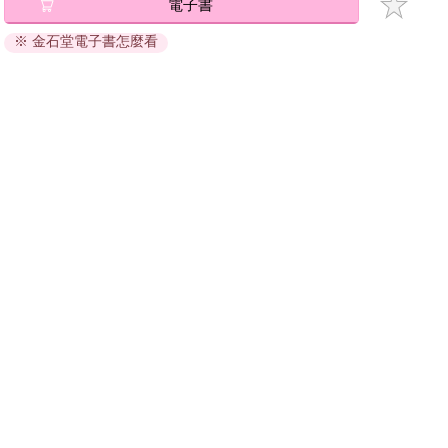
加入金石堂 LINE 官方帳號『完成綁定』，隨時掌握出貨動
電子書
態：
※ 金石堂電子書怎麼看
提醒您！！
金石堂及銀行均不會請您操作ATM! 如接獲電話要求您前往
ATM提款機，請不要聽從指示，以免受騙上當！
購買須知：
使用金石堂電子書服務即為同意
金石堂電子書服務條款
。
電子書分為「金石堂(線上閱讀+APP)」及「Readmoo(兌換
碼)」兩種：
將儲存於會員中心→電子書服務「我的e書櫃」，點選線上
閱讀直接開啟閱讀。
線上閱讀：