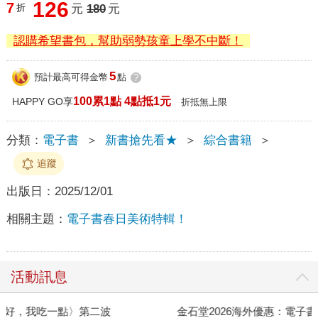
126
7
折
元
180
元
認購希望書包，幫助弱勢孩童上學不中斷！
5
預計最高可得金幣
點
?
100累1點 4點抵1元
HAPPY GO享
折抵無上限
分類：
電子書
＞
新書搶先看★
＞
綜合書籍
＞
追蹤
出版日：
2025/12/01
相關主題：
電子書春日美術特輯！
活動訊息
金石堂2026海外優惠：電子書