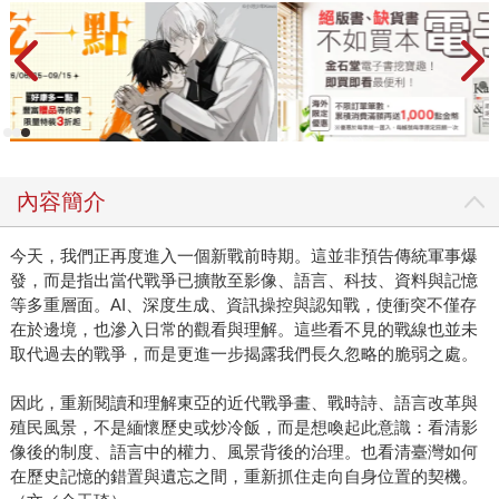
內容簡介
今天，我們正再度進入一個新戰前時期。這並非預告傳統軍事爆
發，而是指出當代戰爭已擴散至影像、語言、科技、資料與記憶
等多重層面。AI、深度生成、資訊操控與認知戰，使衝突不僅存
在於邊境，也滲入日常的觀看與理解。這些看不見的戰線也並未
取代過去的戰爭，而是更進一步揭露我們長久忽略的脆弱之處。
因此，重新閱讀和理解東亞的近代戰爭畫、戰時詩、語言改革與
殖民風景，不是緬懷歷史或炒冷飯，而是想喚起此意識：看清影
像後的制度、語言中的權力、風景背後的治理。也看清臺灣如何
在歷史記憶的錯置與遺忘之間，重新抓住走向自身位置的契機。