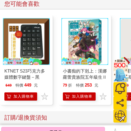
您可能會喜歡
KTNET S23巧克力多
小書痴的下剋上：漢娜
幸運
媒體數字鍵盤－黑
蘿蕾貴族院五年級生Ⅱ
195
449
253
特價
元
79
折
特價
元
649
180
加入購物車
加入購物車
訂購/退換貨須知