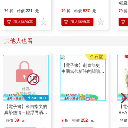
40
就告
221
537
79
折
特價
元
79
折
特價
元
79
折
加入購物車
加入購物車
其他人也看
金石堂
【電子書】刺青簡史：
中國當代新詩的閱讀與
想像
Readmoo
【電子書】來自指尖的
【電
真摯熱情～輕浮男消防
BE
員帶著熱烈眼神擁抱我
（3
39
252
特價
元
7
折
特價
元
特價
～(第04話)