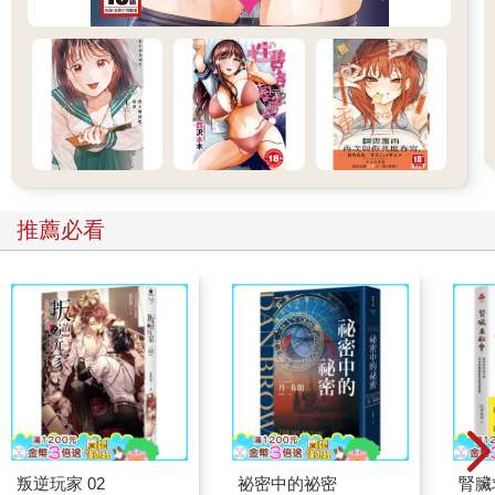
推薦必看
叛逆玩家 02
祕密中的祕密
腎臟