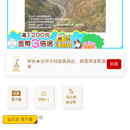
呀哈★吉伊卡哇旋風再起，精選周邊看過
加購
來
寫評價
電子書
喜歡+1
賺金幣
?
金石堂 電子書