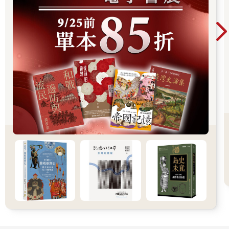
水」。告示發布前的四十年間，四川的人口增長率為全帝國之
冠，土地糾紛隨之層出不窮。乍看之下，墳塋墓地和非法下葬的
糾紛之所以與日俱增，官方似乎一概歸結於貪婪的百姓「惑於風
水」、「本係好訟」；然而，若是藉著地方案件的幫助，揣摩官
方論述的言外之意，則驚人的行政實相便呼之欲出：由於人口、
社會和經濟等情勢發生變動，加上法律規範不斷演變，迫使官員
相較於以往，更加需要透過風水解決土地爭端。
除了一項重大差異之外，上述說法實則建立在中國財產權現有的
研究基礎上。郭威廷（Weiting Guo）便指出，臺灣的宗族會在契
約中加入風水用語，「相比正式興訟而言，化解爭議的效果更
好」；康豹也認為，民間的神判儀式之所以無所不在，實為一種
機制，意在避免對簿公堂。四川人確實也會擬定風水契約，或是
舉行神判儀式，然而，許多人還是選擇上告官廳、爭訟風水，即
便通常曠日費時、所費不貲也在所不惜。由於法律對墳地有著嚴
格的保護，因此這些案件得要有官府裁斷才行，但要想解決實非
易事：許多墳塋占據的土地並不需要上交田賦，地方官要想查核
情況時，選擇便極為有限。如果縣官能夠確立案件的具體事實，
便能夠準確應用帝國法律，對於擾亂墳墓、情結重大者，可以科
處斬首或流刑；然而，這些在官員眼中，是萬不得已才做的選
擇。
在審理棘手的墳塋訟案時，縣官要如何持守法律的標準呢？他們