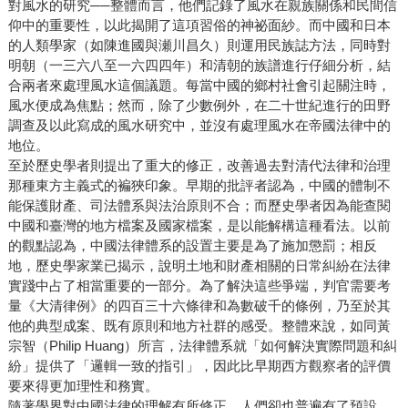
對風水的研究──整體而言，他們記錄了風水在親族關係和民間信
仰中的重要性，以此揭開了這項習俗的神祕面紗。而中國和日本
的人類學家（如陳進國與瀬川昌久）則運用民族誌方法，同時對
明朝（一三六八至一六四四年）和清朝的族譜進行仔細分析，結
合兩者來處理風水這個議題。每當中國的鄉村社會引起關注時，
風水便成為焦點；然而，除了少數例外，在二十世紀進行的田野
調查及以此寫成的風水研究中，並沒有處理風水在帝國法律中的
地位。
至於歷史學者則提出了重大的修正，改善過去對清代法律和治理
那種東方主義式的褊狹印象。早期的批評者認為，中國的體制不
能保護財產、司法體系與法治原則不合；而歷史學者因為能查閱
中國和臺灣的地方檔案及國家檔案，是以能解構這種看法。以前
的觀點認為，中國法律體系的設置主要是為了施加懲罰；相反
地，歷史學家業已揭示，說明土地和財產相關的日常糾紛在法律
實踐中占了相當重要的一部分。為了解決這些爭端，判官需要考
量《大清律例》的四百三十六條律和為數破千的條例，乃至於其
他的典型成案、既有原則和地方社群的感受。整體來說，如同黃
宗智（Philip Huang）所言，法律體系就「如何解決實際問題和糾
紛」提供了「邏輯一致的指引」，因此比早期西方觀察者的評價
要來得更加理性和務實。
隨著學界對中國法律的理解有所修正，人們卻也普遍有了預設，