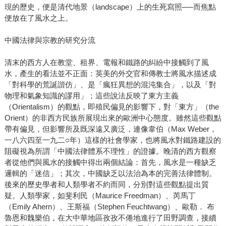
現的歷史，便是清代地景（landscape）上的生死寫照──而焦點
便放在了風水之上。
中國法律與宗教的研究分流
清末的西方人在教堂、租界、電報和鐵路的糾紛中接觸到了風
水，產生的看法並不正面：英美的外交官和傳教士將風水描述成
「對科學的荒誕諧仿」、是「瘋狂異想的混沌集合」，以及「對
物理和氣象知識的謬用」；這些說法反映了東方主義
（Orientalism）的觀點，即殖民偏見的影響下，對「東方」（the
Orient）的非西方民族所展現出來的歐洲中心態度。雖然這些觀點
帶有偏見，但影響所及既深遠又廣泛，連像韋伯（Max Weber，
一八六四至一九二○年）這樣的社會學家，也將風水對鐵路建設的
阻礙視為所謂「中國法律體系不理性」的證據。晚清的西方觀察
者從他們與風水的接觸中得出兩個結論：首先，風水是一種缺乏
邏輯的「迷信」；其次，中國缺乏以法治為本的完善法律體制。
後來的歷史學者和人類學者不約而同，分別對這些觀點提出質
疑。人類學家，如斐利民（Maurice Freedman）、芮馬丁
（Emily Ahern）、王斯福（Stephen Feuchtwang）、歐勒． 布
魯恩和魏樂伯，在大中華地區孜孜不倦地進行了田野調查，接續