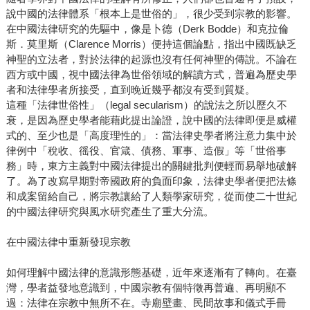
說中國的法律體系「根本上是世俗的」，很少受到宗教的影響。
在中國法律研究的先驅中，像是卜德（Derk Bodde）和克拉倫
斯．莫里斯（Clarence Morris）便持這個論點，指出中國既缺乏
神聖的立法者，對於法律的起源也沒有任何神聖的傳說。不論在
西方或中國，視中國法律為世俗領域的解讀方式，普遍為歷史學
者和法律學者所接受，直到晚近幾乎都沒有受到質疑。
這種「法律世俗性」（legal secularism）的說法之所以歷久不
衰，是因為歷史學者能藉此提出論證，說中國的法律即便是威權
式的、至少也是「高度理性的」：當法律史學者將注意力集中於
律例中「稅收、徭役、官箴、債務、軍事、造假」等「世俗事
務」時，東方主義對中國法律提出的關鍵批判便輕而易舉地破解
了。為了改寫早期對帝國政府的負面印象，法律史學者便把法條
和成案留給自己，將宗教讓給了人類學家研究，從而使二十世紀
的中國法律研究與風水研究產生了重大分流。
在中國法律中重新發現宗教
如何理解中國法律的意識形態基礎，近年來逐漸有了轉向。在臺
灣，學者益發地意識到，中國宗教有個特徵再普遍、再明顯不
過：法律在宗教中無所不在。寺廟壁畫、民間故事和儀式手冊