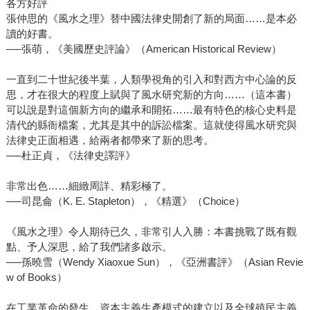
各方好評
張仲思的《風水之理》替中國法律史開創了新的局面……是本必
讀的好書。
──張萌，《美國歷史評論》（American Historical Review）
一直到二十世紀後半葉，人類學視角的引入和對西方中心論的反
思，才在很大的程度上賦與了風水研究新的方向……（這本書）
可以說是對這個新方向的繼承和開拓……最有特色的核心史料是
清代的縣衙檔案，尤其是其中的訴訟檔案。這就使得風水研究與
法律史正面相遇，給兩者都帶來了新的思考。
──杜正貞，《法律史譯評》
非常出色……細緻周詳、精彩極了。
──司昆侖（K. E. Stapleton），《精選》（Choice）
《風水之理》令人期待已久，非常引人入勝：本書挑戰了既有觀
點、予人深思，給了我們諸多啟示。
──孫曉雪（Wendy Xiaoxue Sun），《亞洲書評》（Asian Revie
w of Books）
在工業革命的發生、資本主義生產模式的建立以及全球殖民主義