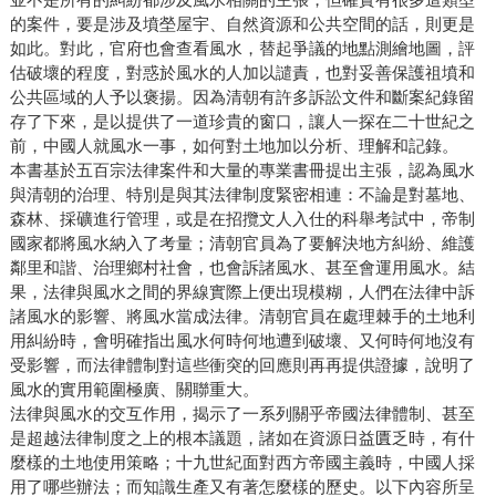
的案件，要是涉及墳塋屋宇、自然資源和公共空間的話，則更是
如此。對此，官府也會查看風水，替起爭議的地點測繪地圖，評
估破壞的程度，對惑於風水的人加以譴責，也對妥善保護祖墳和
公共區域的人予以褒揚。因為清朝有許多訴訟文件和斷案紀錄留
存了下來，是以提供了一道珍貴的窗口，讓人一探在二十世紀之
前，中國人就風水一事，如何對土地加以分析、理解和記錄。
本書基於五百宗法律案件和大量的專業書冊提出主張，認為風水
與清朝的治理、特別是與其法律制度緊密相連：不論是對墓地、
森林、採礦進行管理，或是在招攬文人入仕的科舉考試中，帝制
國家都將風水納入了考量；清朝官員為了要解決地方糾紛、維護
鄰里和諧、治理鄉村社會，也會訴諸風水、甚至會運用風水。結
果，法律與風水之間的界線實際上便出現模糊，人們在法律中訴
諸風水的影響、將風水當成法律。清朝官員在處理棘手的土地利
用糾紛時，會明確指出風水何時何地遭到破壞、又何時何地沒有
受影響，而法律體制對這些衝突的回應則再再提供證據，說明了
風水的實用範圍極廣、關聯重大。
法律與風水的交互作用，揭示了一系列關乎帝國法律體制、甚至
是超越法律制度之上的根本議題，諸如在資源日益匱乏時，有什
麼樣的土地使用策略；十九世紀面對西方帝國主義時，中國人採
用了哪些辦法；而知識生產又有著怎麼樣的歷史。以下內容所呈