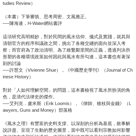
tudies Review）
（本書）下筆審慎、思考周密、文風雅正。
──陳海連，H-Water網站書評
這項研究高明精妙，對於民間的風水信仰、儀式及實踐，就其與
清朝官方的程序和議政之間，挑出了各種交纏的面向並深入考
察；而官府為了政治清明、為了維繫鄰里間的正義，透過判決所
形塑的各種環境政策如何因此與風水有所勾連，這本書也有著深
刻的討論
──許慧文（Vivienne Shue），《中國歷史學刊》（Journal of Ch
inese History）
對於「人如何理解空間」的問題，這本書檢視了風水所扮演的角
色，是清代法律史的傑作。
──艾列克．盧米斯（Erik Loomis），《律師、槍枝與金錢》（L
awyers, Guns and Money）部落格
《風水之理》有豐富的史料支撐、以深刻的分析為基底，敘事解
說詳盡、呈現了生動的歷史圖景，當中既可以看到宗教如何影響