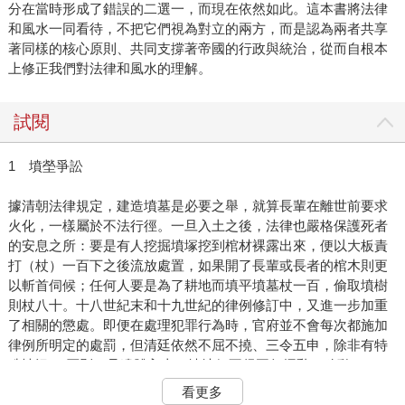
分在當時形成了錯誤的二選一，而現在依然如此。這本書將法律
和風水一同看待，不把它們視為對立的兩方，而是認為兩者共享
著同樣的核心原則、共同支撐著帝國的行政與統治，從而自根本
上修正我們對法律和風水的理解。
試閱
1 墳塋爭訟
據清朝法律規定，建造墳墓是必要之舉，就算長輩在離世前要求
火化，一樣屬於不法行徑。一旦入土之後，法律也嚴格保護死者
的安息之所：要是有人挖掘墳塚挖到棺材裸露出來，便以大板責
打（杖）一百下之後流放處置，如果開了長輩或長者的棺木則更
以斬首伺候；任何人要是為了耕地而填平墳墓杖一百，偷取墳樹
則杖八十。十八世紀末和十九世紀的律例修訂中，又進一步加重
了相關的懲處。即便在處理犯罪行為時，官府並不會每次都施加
律例所明定的處罰，但清廷依然不屈不撓、三令五申，除非有特
殊情況， 否則一旦遺體入土，墳地便不得再行擾亂、移動。
清代的產權關係相當複雜，不同類型的土地又天差地遠。除了表
看更多
土（耕作）和底土（收租）的權利在每個地區的習俗各不相同之