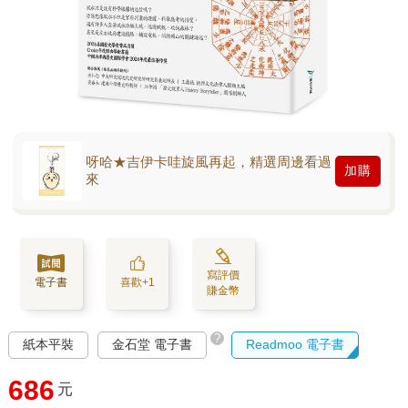
呀哈★吉伊卡哇旋風再起，精選周邊看過
加購
來
寫評價
電子書
喜歡+1
賺金幣
?
紙本平裝
金石堂 電子書
Readmoo 電子書
686
元