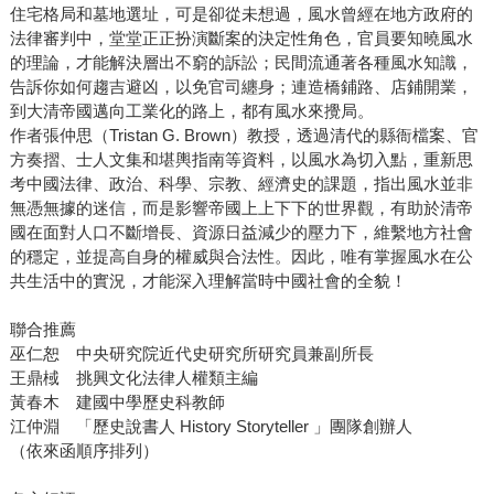
住宅格局和墓地選址，可是卻從未想過，風水曾經在地方政府的
法律審判中，堂堂正正扮演斷案的決定性角色，官員要知曉風水
的理論，才能解決層出不窮的訴訟；民間流通著各種風水知識，
告訴你如何趨吉避凶，以免官司纏身；連造橋鋪路、店鋪開業，
到大清帝國邁向工業化的路上，都有風水來攪局。
作者張仲思（Tristan G. Brown）教授，透過清代的縣衙檔案、官
方奏摺、士人文集和堪輿指南等資料，以風水為切入點，重新思
考中國法律、政治、科學、宗教、經濟史的課題，指出風水並非
無憑無據的迷信，而是影響帝國上上下下的世界觀，有助於清帝
國在面對人口不斷增長、資源日益減少的壓力下，維繫地方社會
的穩定，並提高自身的權威與合法性。因此，唯有掌握風水在公
共生活中的實況，才能深入理解當時中國社會的全貌！
聯合推薦
巫仁恕 中央研究院近代史研究所研究員兼副所長
王鼎棫 挑興文化法律人權類主編
黃春木 建國中學歷史科教師
江仲淵 「歷史說書人 History Storyteller 」團隊創辦人
（依來函順序排列）