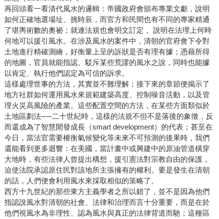
再回頭看一看清代風水的邏輯：帝國政府會頒布專業文獻，說明
如何正確地選場址、挑時辰，而官方和民間也有不同的專家精通
了堪輿術數的奧祕；就連法規也會明文訂定， 說明在法理上何時
何地可以援引風水。在涉及風水的案件中，清朝的官府會下令對
土地進行精確測繪，好衡量上呈的訴狀是否有理有據；憑藉所得
的地圖，官員就能指認、駁斥某些荒謬的風水之說，同時也能據
以肯定、執行他們認定為可信的訴求。
這樣處理世事的方法，其實並不難理解；接下來的章節便揭示了
地方社群如何運用風水來規範建築高度、控制噪音活動，以及管
理火災高風險的產業。這些配置空間的方法，在某些方面類似於
土地區劃法──二十世紀時，這樣的法規不但不是落後的象徵，反
而還成為了智慧開發成長（smart development）的代表；甚至在
今日，當法官需要權衡氣候變化等未來不可預測的後果時，我們
還能看到更多迴響：在美國，當計畫中或興建中的原油管道橫穿
大地時，有些法律人曾提出構想，援引憲法對宗教自由的保護，
迫使法院承認原住民對該地所主張擁有的權利。要是發生在清朝
的話，人們便會利用風水來採取相似的策略了。
西方十九世紀的那些東方主義學者之所以錯了，並不是因為他們
指認說風水對清朝的社會、法律和治理而言十分重要，而是在於
他們視風水為非理性、認為風水與真正的法律背道而馳；這種區