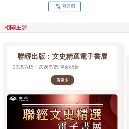
祖墳的同時，也能獲取所需的金錢。
寫評價
這種政策變化雖然正式承認了鄉村社會中行之有年的做法，卻也
帶出了成文法典沒有辦法回答的新問題。傳統習俗認為墳墓自帶
了保留區域（墳禁），大小會根據該區的地價、地形和人口密度
相關主題
而有所不同，巴縣的墳禁為直徑十八步，在福建省順昌縣為二十
四尺，而河南省光山縣則為「五尺」。南部縣因為沒有固定的習
俗，當地官員只能視個案情況判定墳禁大小，但問題是，如果墳
地出售、墳塚本身卻保留了下來（有時還會賣到「寸土不留」 的
地步），尚在陽間的後代要如何保護業已入土的先人呢？這樣的
聯經出版：文史精選電子書展
墳塚旁邊，能開挖灌溉溝渠嗎？買賣包含墳樹嗎？如果包含的
2026/7/15 ~ 2026/9/25 單書85折
話，可以砍掉嗎？
《大清律例》一八一七年對墓葬法律的修訂，無寧反映了當時的
社會現實中，對地位、財富和風水的焦慮日益增長，修法本身甚
看更多
至還可能加劇這種情況。當有著更多的貧民出於經濟因素，被迫
以合法或半合法的方式售賣墳墓周圍的土地時，風水良好、維護
妥善的墓址便給了買家機會，能以最低的成本提升自己的社會地
位。對墳地的焦慮於是轉變成了土地糾紛，告官的人或許在想方
設法保護自己所擁有的財產，抑或是嘗試收回失去的土地。
一八二一年初，四川的官府就已經注意到這種趨勢，當時的省按
察使發布告示，嚴厲譴責本省居民「本係好訟」、「惑於風