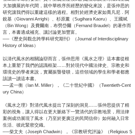
大加擴展的年代間，就中華秩序所經歷的變化來說，是張仲思的
研究讓我們得以重建這樣的過程。相對於經濟史家如喬凡尼．阿
銳基（Giovanni Arrighi）、杉原薰（Sugihara Kaoru）、王國斌
（Bin Wong）及費爾南．布勞岱爾（Fernand Braudel）的著作而
言，本書適成補充、讓討論更加豐富。
──《歷史與觀念跨學科研究期刊》（Journal of Interdisciplinary
History of Ideas）
以清代風水的相關論辯而言，張仲思用《風水之理》這本書從根
本上重塑了我們的認識框架……對於現代中國法律史、宗教史和
環境史的學者來說，實屬振聾發聵，這些領域的學生和學者都應
該讀一讀這本書。
──孟一衡（Ian M. Miller），《二十世紀中國》（Twentieth-Cent
ury China）
《風水之理》對清代風水提出了深刻的洞見……張仲思提供了精
彩的視角，讓人得以在更大脈絡下一覽清代的宗教地景，用法律
案例成功展現了風水（乃至於更廣泛的民間信仰）如何融入日常
生活、彼此緊密交織。
──柴文夫（Joseph Chadwin），《宗教研究評論》（Religious S