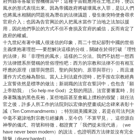
府州縣等各級官僚機構當中；這種宇宙觀應用在土地上時，便以
風水的形式表現出來。因為帝國政府將破壞風水入罪，是以人們
也將風水相關的問題視為潛在的法律議題，發生衝突時便會尋求
官府介入；也因為告官興訟的人把風水當作了治地之法加以援
用，因此他們爭訟的方式不但不會損及官府的威信，反而肯定了
政府的權威。
十九世紀有著中國人很迷信的印象，而二十世紀卻對中國的世俗
主義懷抱著理想──要想解決這樣的分歧，關鍵在於得打破「理性
的法律」和「非理性的風水」這樣的二分法。我們不妨想一想西
方法律體系所聲稱的世俗理性吧：西方的宗教和法律不但有相互
呼應的原理（贖罪與懲罰、聖約與契約、原罪與罪行），而且連
運作方式也極為類似。當人上到法庭作證時，把手按在宗教經典
上宣誓依然是標準的做法；新就職的法官在誓詞中，也包含「願
上帝助我」（So help me God）之類的用語。法官要審案時，則
身著飄逸的黑色長袍，某些地區甚至會戴上撲粉的假髮；就任法
官之後，許多人所工作的法院則以宏偉的壁畫或紀念碑來表彰十
誡（Ten Commandments）；特別就美國來說，若是在司法判決
中毫不避諱地對宗教引經據典，至今仍「不算罕見」。這些源自
神學的儀式、符號和特徵，都證實了「我們從未現代過」（we
have never been modern）的說法，也證明西方法律並沒有完全
除魅（disenchanted）。