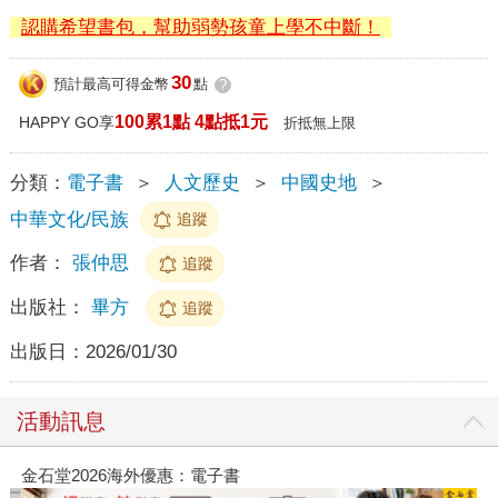
認購希望書包，幫助弱勢孩童上學不中斷！
30
預計最高可得金幣
點
?
100累1點 4點抵1元
HAPPY GO享
折抵無上限
分類：
電子書
＞
人文歷史
＞
中國史地
＞
中華文化/民族
追蹤
作者：
張仲思
追蹤
出版社：
畢方
追蹤
出版日：
2026/01/30
活動訊息
金石堂2026海外優惠：電子書