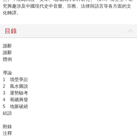
究興趣涉及中國現代史中音樂、宗教、法律與語言等各方面的文
化轉譯。
目錄
謝辭
謝辭
體例
導論
1 墳塋爭訟
2 風水圖說
3 運勢驗考
4 蜀礦興發
5 地脈破絕
結語
附錄
注釋