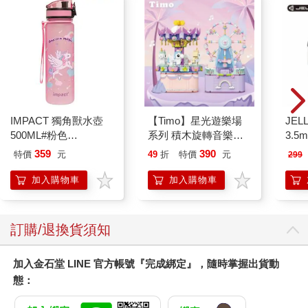
踐風水──兩者放在一起看便沒有矛盾了：在清政府的眼中，真正
的風水原理極其繁複，普通百姓經常有所誤解，而辨識什麼叫認
真、合乎道德、精確的風水，是屬於帝制國家及統治者所享有的
特權，因此，當百姓出了風水糾紛、在道德上曖昧難斷時，便需
要拿到公堂之上裁決。
縣官的判詞於是出現了一種常見的模式：當案件涉及某個群體
（如家庭或宗族）的集體運數時，縣官通常會接受堪輿之說，下
令保護風水；案件若是出於個人追逐風水的私心時，則會毫不猶
IMPACT 獨角獸水壺
【Timo】星光遊樂場
JEL
豫加以譴責。但首先，這樣的模式有例外存在，非常耐人尋味；
500ML#粉色
系列 積木旋轉音樂盒
3.
二來，有說服力的論點需要扎實的知識和清晰的邏輯，而非道聽
IM00B11PK
禮物
式耳機
359
390
特價
元
49
折
特價
元
299
途說或胡言亂語。以下各節中，首先探討的案例涉及了真墳、假
墳和古墳──各種狀況都可能需要官員勘驗風水，接著便轉向契
加入購物車
加入購物車
約、稅賦和售賣土地的問題，最後一節則檢視判例、例行奏章和
宮中奏摺（即官員精心起草、向皇帝呈遞的文書），好將本章所
見的發展放在清朝法律更廣闊的脈絡當中。
訂購/退換貨須知
真墳
加入金石堂 LINE 官方帳號『完成綁定』，隨時掌握出貨動
清朝社會重視墳地有許多原因。首先，人們對於父母家人的安息
態：
地自然會形成深厚的情感聯繫；此外，墓地能幫助家族建立對某