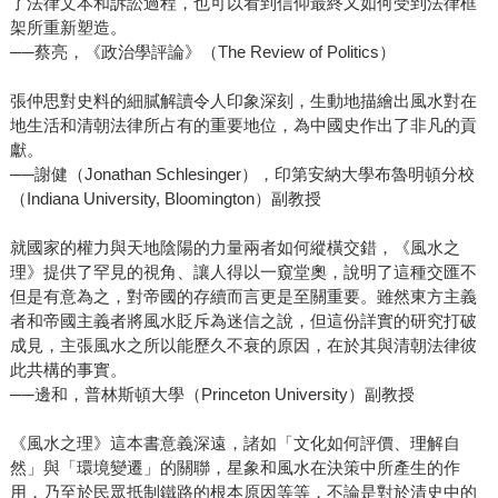
了法律文本和訴訟過程，也可以看到信仰最終又如何受到法律框
架所重新塑造。
──蔡亮，《政治學評論》（The Review of Politics）
張仲思對史料的細膩解讀令人印象深刻，生動地描繪出風水對在
地生活和清朝法律所占有的重要地位，為中國史作出了非凡的貢
獻。
──謝健（Jonathan Schlesinger），印第安納大學布魯明頓分校
（Indiana University, Bloomington）副教授
就國家的權力與天地陰陽的力量兩者如何縱橫交錯，《風水之
理》提供了罕見的視角、讓人得以一窺堂奧，說明了這種交匯不
但是有意為之，對帝國的存續而言更是至關重要。雖然東方主義
者和帝國主義者將風水貶斥為迷信之說，但這份詳實的研究打破
成見，主張風水之所以能歷久不衰的原因，在於其與清朝法律彼
此共構的事實。
──邊和，普林斯頓大學（Princeton University）副教授
《風水之理》這本書意義深遠，諸如「文化如何評價、理解自
然」與「環境變遷」的關聯，星象和風水在決策中所產生的作
用，乃至於民眾抵制鐵路的根本原因等等，不論是對於清史中的