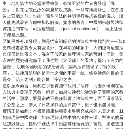
中，地府繁忙的公堂繪聲繪影，心懷不滿的亡者會發起「塚
訟」，對在世或已故的親屬加以控訴。一旦有糾紛發生，在各造
告上官廳之前，也能向職掌司法的神明舉行各式各樣的儀式，讓
人能先試著在寺廟中加以解決。如康豹所言，中國的宗教與法律
實踐之間有個「司法連續體」（judicial continuum），而上述例
子便屬此類。
至於另外有項發現，則是從帝制晚期的法律典章中找到的──這項
史料出處著實令人有些意外。在早期的印象中，人們認為這些法
典僅僅是世俗文本，混合了儒家的倫理與法家的苛刻；但是，姜
永琳的歷史研究修正了我們對《大明律》的看法，提出了有力的
論證， 說明帝國晚期的統治菁英「認為法律體現了宇宙的秩
序」。法律所呈現的是天地之間的宇宙一統，條條律例的目的便
是令「治人之制」能合於「宇宙之序」。
是以至今而言，康豹在宗教實踐中找到了法律，而姜永琳則在官
方法典中發現了宗教。但是，如果法律都能滲透到了實際的宗教
生活中，那麼，要是宗教不僅僅影響了法律典章，而且還滲透到
了公堂之上、涉入了日常操作的法律當中，似乎也不無可能。
實情正是如此：本書延續康豹和姜永琳研究成果的未竟之處，就
如何理解中國法律、如何理解其根本的合法性來源，對主流的看
法加以修正，指出中國法律中預設有種複雜的宇宙觀，滲透進道