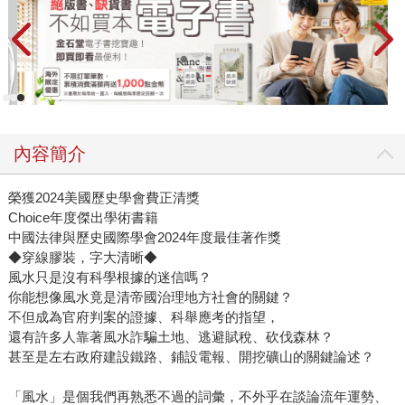
內容簡介
榮獲2024美國歷史學會費正清獎
Choice年度傑出學術書籍
中國法律與歷史國際學會2024年度最佳著作獎
◆穿線膠裝，字大清晰◆
風水只是沒有科學根據的迷信嗎？
你能想像風水竟是清帝國治理地方社會的關鍵？
不但成為官府判案的證據、科舉應考的指望，
還有許多人靠著風水詐騙土地、逃避賦稅、砍伐森林？
甚至是左右政府建設鐵路、鋪設電報、開挖礦山的關鍵論述？
「風水」是個我們再熟悉不過的詞彙，不外乎在談論流年運勢、