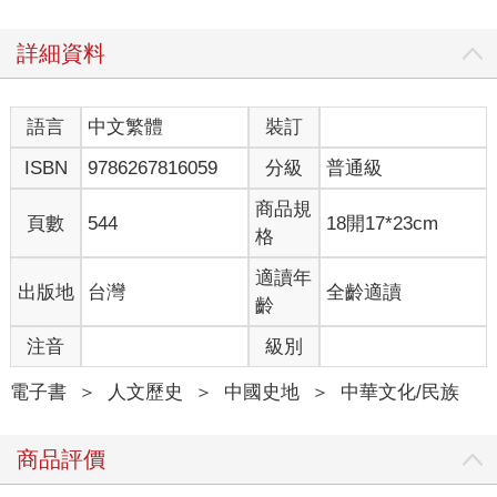
外，土地買賣也分成諸多樣態，包括「活賣」 （可回贖銷售）、
「絕賣」（不可回贖銷售）和「典賣」（抵押銷售或貸款）等
詳細資料
等。不論是祖產中指定為墓園的保留地，又或是一般的墳地，兩
者皆明文禁止售賣，因此在法律的地景中，與其他所有類型的財
產相比，墳地的形態極為特殊，在帝制國家的理解中屬於永久恆
語言
中文繁體
裝訂
產。
ISBN
9786267816059
分級
普通級
為了規避禁令，眾人會找尋各種對策。若是有風水師指認了一塊
福地，有的人可能為此盜買別人的祖產，有的人則將動物的骸骨
商品規
埋進土中來製造假墳，從而將看上眼的土地占為己有。對於古墓
頁數
544
18開17*23cm
格
或是後代不知所蹤的墳墓，有的人也會認領下來，當作自己祖先
的埋骨之地。在法律檔案中，便開始有這般圖景浮現：一邊是法
適讀年
出版地
台灣
全齡適讀
律要求將遺體土葬、對墓園高度保護，但另一邊有著老百姓孜孜
齡
矻矻、尋找福地埋骨。本章探討的，正是這種緊張關係所引發的
訴訟，分析其對王朝的法治所帶來的影響。
注音
級別
清朝墓塋、殯葬的法律並非一成不變，除了上述所言，對褻瀆墳
地的懲罰日益加重之外，相關政策在一八一七年也發生了值得注
電子書
＞
人文歷史
＞
中國史地
＞
中華文化/民族
意的變化。當時的政府在法律中新增條例，明文規定若出售的土
地僅限於墳塚周遭，這樣的做法並不構成毀棄墳地的行為，貧困
商品評價
之人得以合法為之。「賣地留墳」實際上將墳塚與周圍的土地分
開，讓使用的權利一變為二，農村的貧民透過這種方式，在保護