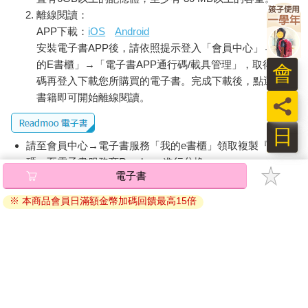
當有原告遞交書狀之後，官府首先會確認指控是否需要立案調
離線閱讀：
查。獲得批准之後， 書吏和衙役便動身前往系爭地點收集資訊，
APP下載：
iOS
Android
蒐羅地契碑文、檢查地景，將家宅、墓塚、墳樹、水源或廟祠記
安裝電子書APP後，請依照提示登入「會員中心」→「我
錄在案，如果官府有要求的話，也會繪製圖籍。書吏在勘察風水
的E書櫃」→「電子書APP通行碼/載具管理」，取得通行
會
時，很少會記錄患病或夭亡的小孩，這並不是因為官府在理念的
碼再登入下載您所購買的電子書。完成下載後，點選任一
層次上拒絕接受相關的論證，而是因為嬰兒的死亡率本來就很
書籍即可開始離線閱讀。
員
高，而且指控極其容易捏造。書吏一般會偏好標注物理證據的存
在或缺失，例如：被砍伐的樹木或是受開採的礦石，但要是損害
日
的行為特別嚴重的話，也可能會提及地脈切斷的情況。
請至會員中心→電子書服務「我的e書櫃」領取複製『兌換
堂審之日，當事人如果尚未在押，便會魚貫而入，縣官讀完卷宗
碼』至電子書服務商Readmoo進行兌換。
之後則開始提問。在堂審的案卷中，不乏令人心碎的呈詞，男男
女女訴說著自己來到公堂之上的原因。兇殺搶劫以外的案件稱作
退換貨須知：
細事，會公開審理，廣而告之。不論是出於娛樂目的或教育意義
因版權保護，您在金石堂所購買的電子書僅能以金石堂專屬
（或者兩者兼具），眾人皆齊聚一堂看官員聽訟；面對著訴訟雙
的閱讀軟體開啟閱讀，無法以其他閱讀器或直接下載檔案。
方和人群，縣官則拼湊起事件可能的前因後果，進而做出裁斷。
依據「消費者保護法」第19條及行政院消費者保護處公告之
「通訊交易解除權合理例外情事適用準則」，非以有形媒介
提供之數位內容或一經提供即為完成之線上服務，經消費者
事先同意始提供。（如：電子書、電子雜誌、下載版軟體、
虛擬商品…等），
不受「網購服務需提供七日鑑賞期」的限