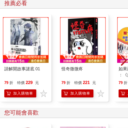
推薦必看
可以對風水提出解釋，替風水開發出不同的用法：有些人訴諸風
水，以此證成實際結果的合理性，而其他人則將風水當作工具操
作，直接以此形塑判決的結果，這兩種類型在檔案中皆有所見。
為了處理所收到的艱鉅請求，縣級官廳的這種斷案策略非常有
效：透過援引風水，訴訟人即使缺乏文件證據，也能上告公堂；
反過來說，即便在有些資訊用其他手段都不得而知的時候，由於
官員將風水納入了考量，既能夠對此加以權衡，又能夠維持自身
的司法威信。
這種處理方法乍聽之下令人訝異，畢竟在文武官員家中，若有陰
陽術士「妄言國家禍福」，清律對此可是大加斥責。正是出於這
一點，清朝政府為專業的風水術士頒發執照， 制定了明確的標
請解開故事謎底 01
怪奇微微疼
如果
：《
準，之後在第三章便會介紹招聘的過程和職責所在。若是為了等
喵》
待吉時、謀求吉地而遲不入葬的話，清代法律一樣也會予以譴
229
221
79
折
特價
元
79
折
特價
元
79
折
【首
責。對於風水在理念層次上的重要性，這些法條並沒有予以抨擊
加入購物車
加入購物車
或否認，而是禁止人濫用風水之說。清朝在另一本法律集成《大
清會典》中，雖然也表達了官方的立場，但採取的語調卻全然不
同：「凡相度風水，遇大工［即皇宮、陵墓、城門、城牆等］營
您可能會喜歡
建，欽天監委官相陰陽、定方向，諏吉興工。」
簡單地說，《大清律例》禁止百姓實行有害喪葬的習俗，但仍然
規定須立墳塚，而《大清會典》則下達諭令、要求官員準確地實