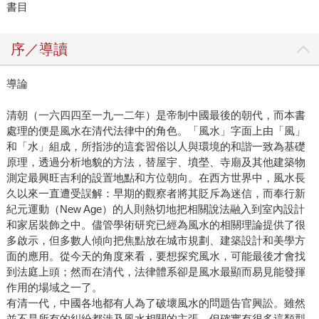
書目
序／導讀
導論
清朝（一六四四至一九一二年）是帝制中國最後的朝代，而本書
處理的便是風水在清代法律中的角色。「風水」字面上由「風」
和「水」組成，所指涉的這套習俗以人與環境的和諧一致為基礎
原理，透過分析地貌的方法，替屋宇、墳塋、寺廟及其他建築物
測定最興旺吉利的設置地點和方位朝向。在西方世界中，風水長
久以來一直遭受誤解：早期的觀察者將其貶斥為迷信，而奉行新
紀元運動（New Age）的人則熱切地把相關說法融入到室內設計
和家居裝飾之中。儘管學術研究已經為風水的相關理論提供了很
多啟示，但多數人傾向把焦點放在城市規劃、建築設計和美學方
面的應用。從今天的角度來看，要想探究風水，可能最後才會找
到法庭上頭；然而在清代，法律體系卻是風水最顯而易見能發揮
作用的場域之一了。
有清一代，中國各地都有人為了破壞風水的問題告官興訟。雖然
並不是所有的糾紛都涉及風水相關的主張，但確實有很多這類型