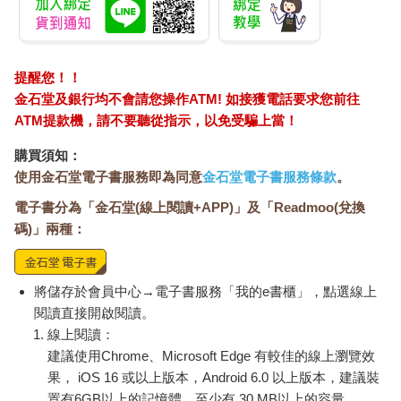
個地方的歸屬感、彰顯社會地位，乃至於進一步占有鄰近的自然
地貌（如水源和樹木等），再再起了重要的作用，用科大衛
（David Faure）的話來說，墳地對鄉村聚落而言，「定義了生者
的社群歸屬」。一如下述案例將清楚揭示，這樣的描述對四川來
提醒您！！
說非常貼切，對其他地方毫無疑問也是如此。
金石堂及銀行均不會請您操作ATM! 如接獲電話要求您前往
就宗教面而言，墓地標記著魂魄之一的安息之所。一般普遍認
ATM提款機，請不要聽從指示，以免受騙上當！
為，具形象的「魄」屬「陰」，會與死者的屍體一同留在墓穴當
中；相較之下，精神面的「魂」則屬「陽」，在祠堂或家中神龕
購買須知：
受人祭拜。靈魂在生死之間的運作過程相當複雜，如道教便有支
使用金石堂電子書服務即為同意
金石堂電子書服務條款
。
傳統設想靈魂有三魂七魄。儘管某些細節存在著區域差異，但中
國有許多地方的人認為，只要墳地挑選適切、維護得當，便能帶
電子書分為「金石堂(線上閱讀+APP)」及「Readmoo(兌換
來好運；要是墓地建造不良，又或者周圍的地脈受到破壞，就可
碼)」兩種：
能會危害子孫性命。在清朝統治的最後一個世紀中，當南部縣有
了生病、夭亡的稚童時， 各種故事便由興訟之人帶到了公堂之
上。
將儲存於會員中心→電子書服務「我的e書櫃」，點選線上
四川的縣官來自帝國大江南北，端看中央政府任命。除了少數旗
閱讀直接開啟閱讀。
人之外，大多數是身懷舉人、貢士功名的漢人，有不少還是出身
線上閱讀：
東南一帶富庶地區的名門望族，他們的家鄉因為風水訟案經年不
建議使用Chrome、Microsoft Edge 有較佳的線上瀏覽效
休而聞名於世。這些人對派駐的州縣所知甚少，通常也不會長期
在當地就任，又因為律學並不是科舉的常設科目，是以大多數人
果， iOS 16 或以上版本，Android 6.0 以上版本，建議裝
更是在取得功名後，才開始正式學習法律知識。
置有6GB以上的記憶體，至少有 30 MB以上的容量。