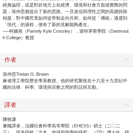
經典論辯，或是對於地方上在經濟、環境和社會方面很實際的問
題，張仲思都提出了新的思路。一旦迷信與理性之間的高牆拆除
殆盡，對中國究竟如何從帝制走向共和、如何從「傳統」過渡到
「現代」的過程，便有了新的見解能夠產生。
──柯嬌燕（Pamely Kyle Crossley），達特茅斯學院（Dartmout
h College）教授
作者
張仲思Tristan G. Brown
麻省理工學院歷史學系教授。他的研究聚焦在十六至十九世紀中
國的法律、科學、環境與宗教之間的對話與互動。
譯者
陳牧謙
兼職譯者，法國社會科學高等學院（EHESS）碩士（二〇二
三），現為同校「文本、地域與跨學科研究」（2TI）博士生，研