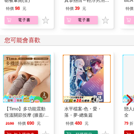
吻被暈開(全)
真摯熱情～輕浮男消防
BE
員帶著熱烈眼神擁抱我
（3
98
39
特價
元
特價
元
特價
～(第28話)
電子書
電子書
您可能會喜歡
【Timo】多功能震動
水平檔案-色・愛・
戀人
恆溫關節按摩 (膝蓋/
落・夢-總集篇
全
肩/手肘通用) 無線充電
690
480
特價
元
特價
元
79
折
2190
加熱護膝 智能震動護
膝熱敷【雙入組】