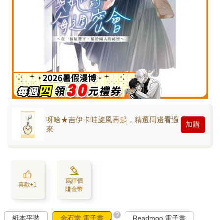
呀哈★吉伊卡哇旋風再起，精選周邊看過
加購
來
寫評價
喜歡+1
賺金幣
?
紙本平裝
金石堂 電子書
Readmoo 電子書