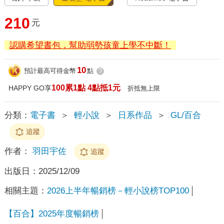
210
元
認購希望書包，幫助弱勢孩童上學不中斷！
10
預計最高可得金幣
點
?
100累1點 4點抵1元
HAPPY GO享
折抵無上限
分類：
電子書
＞
輕小說
＞
日系作品
＞
GL/百合
追蹤
作者：
羽田宇佐
追蹤
出版日：
2025/12/09
相關主題：
2026上半年暢銷榜－輕小說榜TOP100
【百合】2025年度暢銷榜