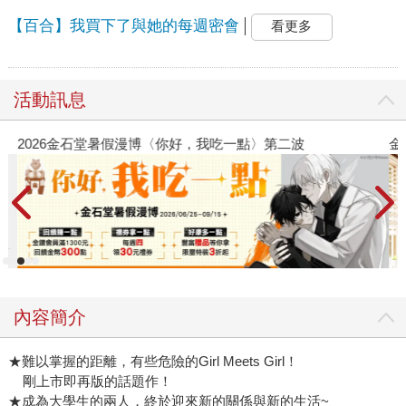
【百合】我買下了與她的每週密會
看更多
活動訊息
2026金石堂暑假漫博〈你好，我吃一點〉第二波
金
內容簡介
★難以掌握的距離，有些危險的Girl Meets Girl！
    剛上市即再版的話題作！
★成為大學生的兩人，終於迎來新的關係與新的生活~