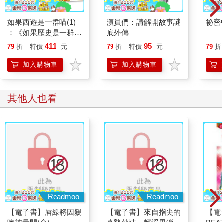
如果西遊是一群喵(1)
演員們：請解開故事謎
祕密
：《如果歷史是一群
底外傳
喵》作者最新力作，附
411
95
79
折
特價
元
79
折
特價
元
79
折
【首卷特典】拉頁
加入購物車
加入購物車
其他人也看
Readmoo
Readmoo
【電子書】唇線將因親
【電子書】來自指尖的
【電