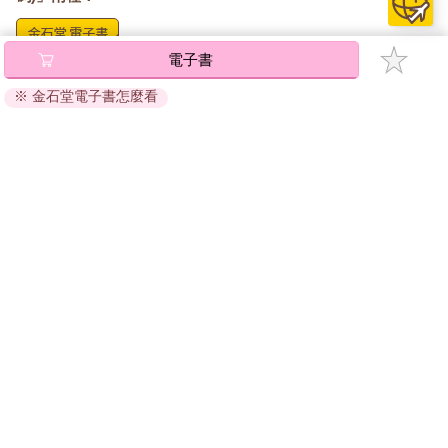
電子書
將儲存於會員中心→電子書服務「我的e書櫃」，點選線上
閱讀直接開啟閱讀。
※ 金石堂電子書怎麼看
線上閱讀：
建議使用Chrome、Microsoft Edge 有較佳的線上瀏覽效
果， iOS 16 或以上版本，Android 6.0 以上版本，建議裝
置有6GB以上的記憶體，至少有 30 MB以上的容量。
離線閱讀：
APP下載：
iOS
Android
安裝電子書APP後，請依照提示登入「會員中心」→「我
的E書櫃」→「電子書APP通行碼/載具管理」，取得通行
碼再登入下載您所購買的電子書。完成下載後，點選任一
書籍即可開始離線閱讀。
請至會員中心→電子書服務「我的e書櫃」領取複製『兌換
碼』至電子書服務商Readmoo進行兌換。