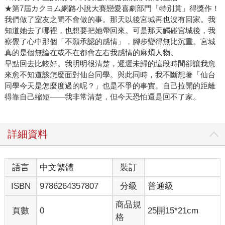
★第7屆カクヨム網路小說大賽戀愛喜劇部門「特別賞」得獎作！
我們做了室友之間不會做的事。那天以後宮城再也沒有回家。我
知道她去了哪裡，也想要把她帶回來。可是那天觸碰宮城後，我
察覺了心中那個「不願承認的感情」，腳步變得無比沉重。宮城
真的是個無論在或不在都會左右我感情的麻煩人物。
早點回去比較好。我明明很清楚，遲遲未歸的這段時間卻讓我愈
來愈不知道該怎麼面對仙台同學。與此同時，我不斷想著「仙台
同學今天是怎麼度過的呢？」也是不爭的事實。自己拉開的距離
得靠自己縮短——我非常清楚，但今天恐怕還是回不了家。
詳細資料
語言
中文繁體
裝訂
ISBN
9786264357807
分級
普通級
商品規
頁數
0
25開15*21cm
格