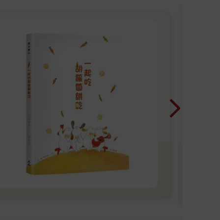
「
一本
是先