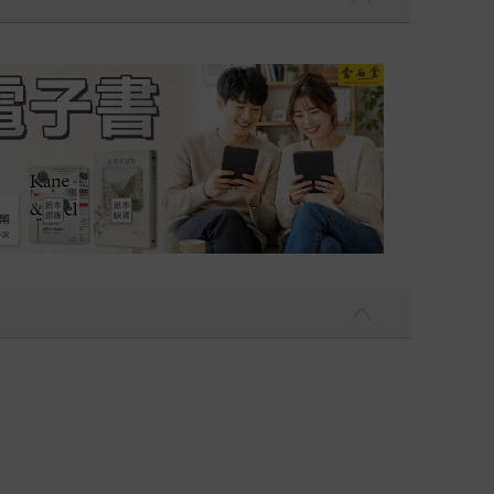
吃一點〉第二波
金石堂2026海