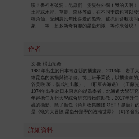
咦？書裡有破洞，昆蟲們一隻隻往外衝！我的天啊！
土裡或水裡、草叢、森林等處，在不同季節也可以發
獨角仙、受到農民無比喜愛的熊蜂、被抓到會吱吱叫
象……等，超多新奇有趣的昆蟲知識，等你來發現！
作者
文‧圖 橫山拓彥
1981年出生於日本青森縣的插畫家。2013年，
繪昆蟲的素描與袖珍畫。博士班畢業後，以插畫家的
谷美咲 著，偕成社出版）、《肛肛去海邊》（工藤
1974年出生於日本東京的昆蟲學者，北海道大學研
年起擔任九州大學綜合研究博物館助教，2017年
蟲的攝影。除了擔任《角川收集圖鑑 GET！昆蟲》
是《蟻穴大冒險 昆蟲分類學的浩瀚世界》（幻冬舍出
詳細資料