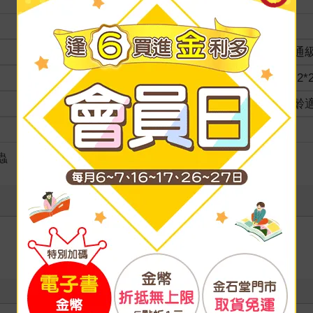
裝訂
分級
普通
商品規格
18.2*
適讀年齡
全齡
級別
蟲
寫評價