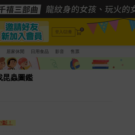
0
登入/註冊
電
居家休閒
日用食品
影音
售票
找昆蟲圖鑑
中斷！