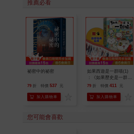
推薦必看
子分開時請好好堅定道別不可哄
騙,並保證會回到身邊3.準時守約
的接回孩子 好好的渡這個時期，
爸爸媽媽和孩子一起迎接成長的
過程！真是太好了！ 🎉金石堂開
學季！爸媽好輕鬆教你一站購
足！文具、書包、書套參展品全
面5折起！👉文具滿777送80元電
祕密中的祕密
如果西遊是一群喵(1)
子禮券 👉全站商品滿1200回饋
：《如果歷史是一群
4%金幣
喵》作者最新力作，附
537
411
79
折
特價
元
79
折
特價
元
【首卷特典】拉頁
加入購物車
加入購物車
您可能會喜歡