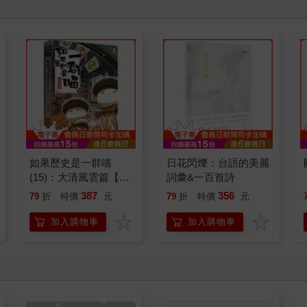
如果歷史是一群喵
日花閃爍：台語的美麗
(15)：大清風雲篇【萌
詞彙&一百首詩
貓漫畫學歷史】
387
356
79
折
特價
元
79
折
特價
元
加入購物車
加入購物車