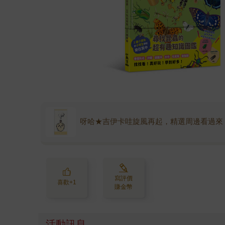
呀哈★吉伊卡哇旋風再起，精選周邊看過來
寫評價
喜歡+1
賺金幣
活動訊息