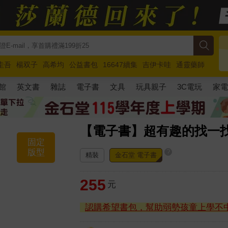
圭吾
楊双子
高希均
公益書包
16647續集
吉伊卡哇
通靈藥師
路邊攤新作
馬斯克
玩具總動員5
超慢跑
館
英文書
雜誌
電子書
文具
玩具親子
3C電玩
家
【電子書】超有趣的找一
固定
版型
?
精裝
金石堂 電子書
255
元
認購希望書包，幫助弱勢孩童上學不