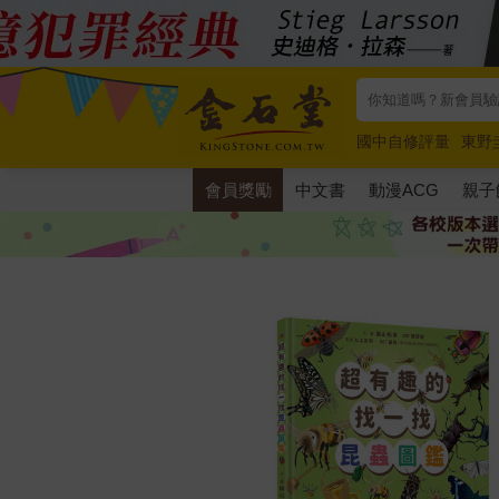
國中自修評量
東野
唯紅花綻放
奧德賽
會員獎勵
中文書
動漫ACG
親子