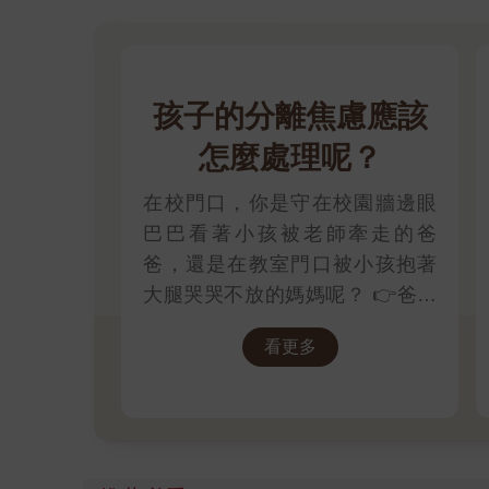
孩子的分離焦慮應該
怎麼處理呢？
在校門口，你是守在校園牆邊眼
巴巴看著小孩被老師牽走的爸
爸，還是在教室門口被小孩抱著
大腿哭哭不放的媽媽呢？ 👉爸媽
的分離焦慮應該怎麼處理呢？1.認
看更多
知到不安是正常的 2.讓注意力轉
移忙碌3.不要對著孩子發洩焦慮；
👉那小朋友該如何適應過渡期
呢？1.可給予適當的安撫玩具也許
是熟悉的玩偶增加安全感 2.與孩