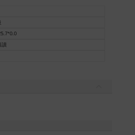
級
25.7*0.0
適讀