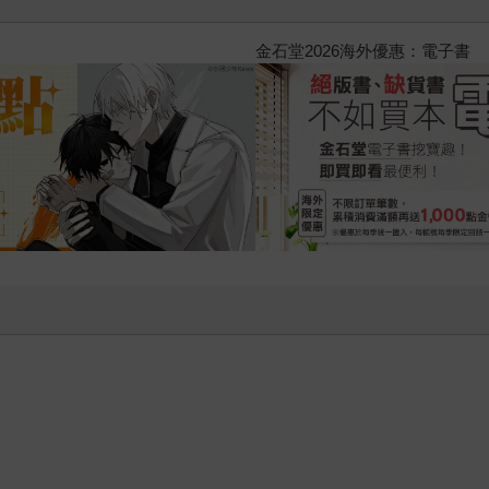
2026金石堂暑假漫博〈你好，我