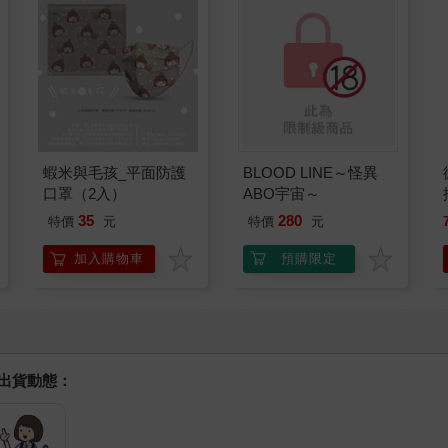
蝦米與毛孩_平面防護
BLOOD LINE～怪異
口罩（2入）
ABO宇宙～
35
280
特價
元
特價
元
加入購物車
預購限定
握出貨動態：