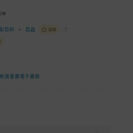
上限
識/百科
＞
昆蟲
追蹤
?
蹤
角落童書電子書展