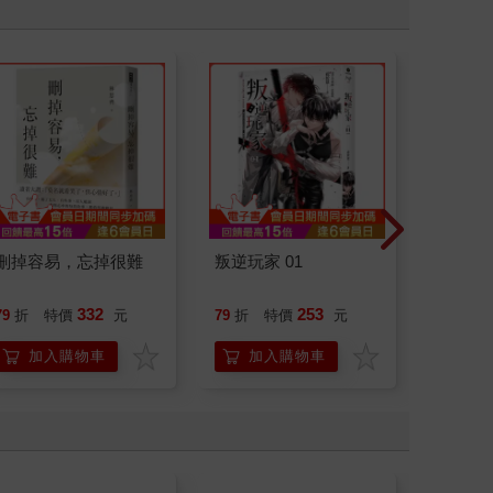
刪掉容易，忘掉很難
叛逆玩家 01
腎臟求
40歲
就告訴
332
253
79
折
特價
元
79
折
特價
元
79
折
加入購物車
加入購物車
加