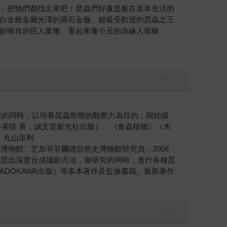
，把牠們都找出來吧！昆蟲們好像是躲在原本生活的
白金般金屬光澤的寶石金龜、超級受歡迎的昆蟲之王
妙唯肖的巨人葉脩、看起來像小丑的赤緣人面椿
研究的同時，以培養昆蟲形態的觀察力為目的，開始描
美咲 著，誠文堂新光社出版）、《食蟲植物》（木
 丸山宗利
博物館、芝加哥菲爾德自然史博物館研究員，2008
構思出深度合成攝影方法，做研究的同時，進行各種昆
ADOKAWA出版）等多本著作及監修書籍。最新著作