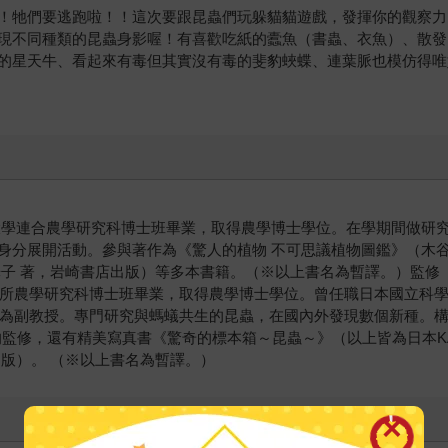
！牠們要逃跑啦！！這次要跟昆蟲們玩躲貓貓遊戲，發揮你的觀察力
現不同種類的昆蟲身影喔！有喜歡吃紙的蠹魚（書蟲、衣魚）、散發
的星天牛、看起來有毒但其實沒有毒的斐豹蛺蝶、連葉脈也模仿得唯
岩手大學連合農學研究科博士班畢業，取得農學博士學位。在學期間做
身分展開活動。參與著作為《驚人的植物 不可思議植物圖鑑》（木谷
光子 著，岩崎書店出版）等多本書籍。（※以上書名為暫譯。）
監修
究所農學研究科博士班畢業，取得農學博士學位。曾任職日本國立科學
升任為副教授。專門研究與螞蟻共生的昆蟲，在國內外發現數個新種。
的監修，還有精美寫真書《驚奇的標本箱～昆蟲～》（以上皆為日本K
版）。 （※以上書名為暫譯。）