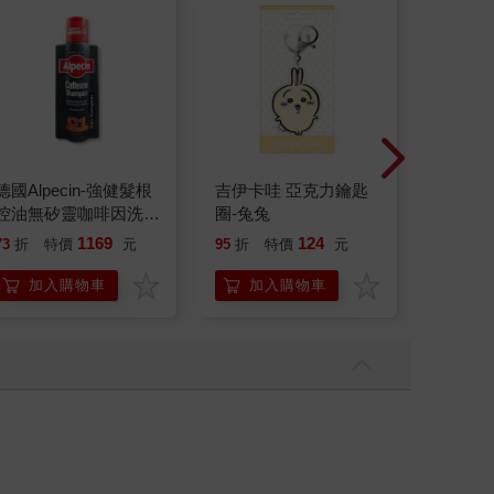
德國Alpecin-強健髮根
吉伊卡哇 亞克力鑰匙
ERGO
控油無矽靈咖啡因洗髮
圈-兔兔
SW210
凝露375ml/瓶-C1強健
泳心率
1169
124
73
折
特價
元
95
折
特價
元
1990
髮根(護髮洗髮精/男士
錶
調理頭皮洗髮液/0矽靈
加入購物車
加入購物車
加
滋潤洗頭髮水/一般髮
質適用)