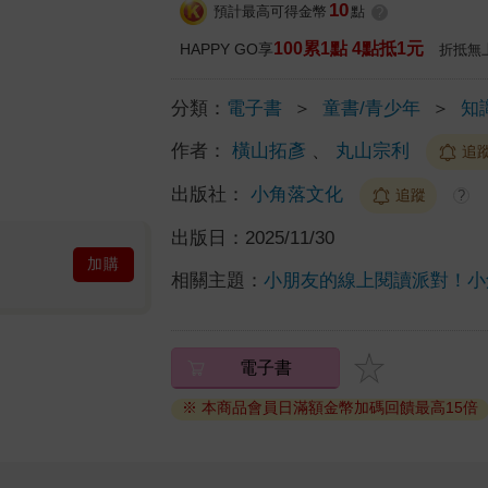
10
預計最高可得金幣
點
?
100累1點 4點抵1元
HAPPY GO享
折抵無
分類：
電子書
＞
童書/青少年
＞
知
作者：
橫山拓彥
、
丸山宗利
追
出版社：
小角落文化
追蹤
?
出版日：
2025/11/30
加購
相關主題：
小朋友的線上閱讀派對！小
電子書
※ 本商品會員日滿額金幣加碼回饋最高15倍