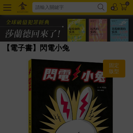
0
【電子書】閃電小兔
固定
版型