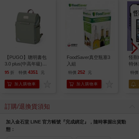
【PUGO】聰明書包
FoodSaver真空瓶塞3
怪獸
3.0 plus(中高年級)沙
入組
特休
綠 全新進化玩美上市
加購
4351
252
95
折
特價
元
特價
元
特價
加入購物車
加入購物車
訂購/退換貨須知
加入金石堂 LINE 官方帳號『完成綁定』，隨時掌握出貨動
態：