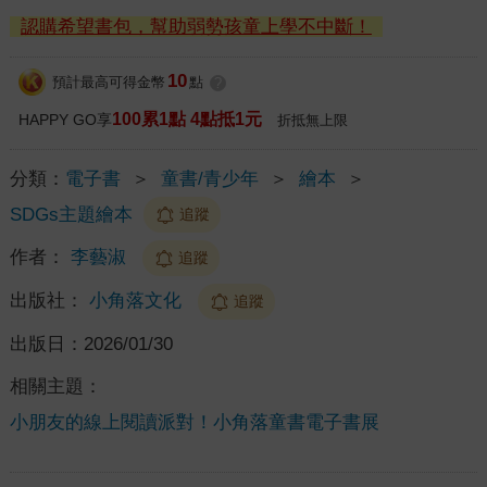
認購希望書包，幫助弱勢孩童上學不中斷！
10
預計最高可得金幣
點
?
100累1點 4點抵1元
HAPPY GO享
折抵無上限
分類：
電子書
＞
童書/青少年
＞
繪本
＞
SDGs主題繪本
追蹤
作者：
李藝淑
追蹤
出版社：
小角落文化
追蹤
出版日：
2026/01/30
相關主題：
小朋友的線上閱讀派對！小角落童書電子書展