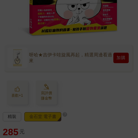
呀哈★吉伊卡哇旋風再起，精選周邊看過
加購
來
寫評價
喜歡+1
賺金幣
?
精裝
金石堂 電子書
285
元