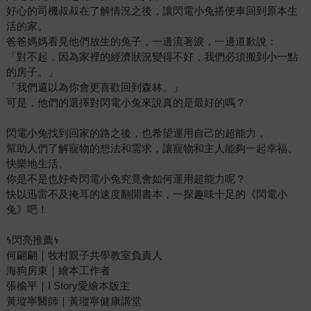
好心的司機叔叔在了解情況之後，讓閃電小兔搭便車回到原本生
活的家。
爸爸媽媽看見他們放生的兔子，一邊流著淚，一邊道歉說：
「對不起，因為家裡的經濟狀況變得不好，我們必須搬到小一點
的房子。」
「我們還以為你會更喜歡回到森林。」
可是，他們的選擇對閃電小兔來說真的是最好的嗎？
閃電小兔找到回家的路之後，也希望運用自己的超能力，
幫助人們了解寵物的想法和需求，讓寵物和主人能夠一起幸福、
快樂地生活。
你是不是也好奇閃電小兔究竟會如何運用超能力呢？
快以迅雷不及掩耳的速度翻開書本，一探趣味十足的《閃電小
兔》吧！
𐓏閃亮推薦𐓏
何翩翩｜牧村親子共學教室負責人
海狗房東｜繪本工作者
張榆平｜I Story愛繪本版主
黃瑽寧醫師｜黃瑽寧健康講堂