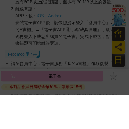
置有6GB以上的記憶體，至少有 30 MB以上的容量。
離線閱讀：
APP下載：
iOS
Android
安裝電子書APP後，請依照提示登入「會員中心」→「我
的E書櫃」→「電子書APP通行碼/載具管理」，取得通行
會
碼再登入下載您所購買的電子書。完成下載後，點選任一
書籍即可開始離線閱讀。
員
日
請至會員中心→電子書服務「我的e書櫃」領取複製『兌換
碼』至電子書服務商Readmoo進行兌換。
電子書
退換貨須知：
※ 本商品會員日滿額金幣加碼回饋最高15倍
因版權保護，您在金石堂所購買的電子書僅能以金石堂專屬
的閱讀軟體開啟閱讀，無法以其他閱讀器或直接下載檔案。
依據「消費者保護法」第19條及行政院消費者保護處公告之
「通訊交易解除權合理例外情事適用準則」，非以有形媒介
提供之數位內容或一經提供即為完成之線上服務，經消費者
事先同意始提供。（如：電子書、電子雜誌、下載版軟體、
虛擬商品…等），
不受「網購服務需提供七日鑑賞期」的限