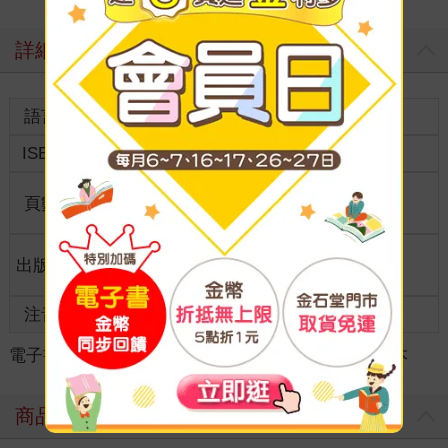
詳細資料
語言
中文繁體
裝訂
ISBN
9786267824030
分級
普通級
商品規
頁數
36
21*26.5*0.00
格
適讀年
出版地
台灣
全齡適讀
齡
注音
有注音
級別
電子書
＞
童書/青少年
＞
繪本
＞
SDGs主題繪本
商品評價