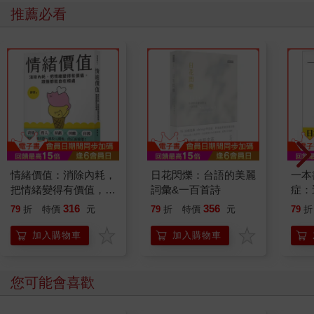
推薦必看
情緒價值：消除內耗，
日花閃爍：台語的美麗
一本
把情緒變得有價值，跟
詞彙&一百首詩
症：
誰都能自在相處
開大
316
356
79
折
特價
元
79
折
特價
元
79
折
人也
的3
加入購物車
加入購物車
您可能會喜歡