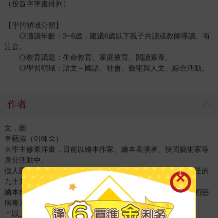
（按首字筆畫排列）
【學習領域分類】
◎適讀年齡：3~6歲，建議6歲以下親子共讀或教師導讀。有
注音。
◎教育議題：生命教育、家庭教育、閱讀素養。
◎學習領域：語文－國語、社會、藝術與人文、綜合活動。
作者
文．圖
李藝淑（이예숙）
大學主修東洋畫，目前以繪本作家、繪本表演者、快閃藝術家等
身分活動中。
個人圖文創作有《奇怪的動物園》、《一起玩吧？》、《奇怪的
九十九》等作品。
繪本作品有《艾薩克．牛頓》、《媽媽消失的那一天》、《初戀
病毒》等。
＊以上書名為暫譯。