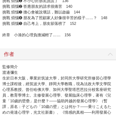
挑戰 煩惱➊ 不小心對朋友說謊了 136
挑戰 煩惱➋ 答應朋友的請求很痛苦 140
挑戰 煩惱➌ 擔心會被說壞話，難以啟齒 144
挑戰 煩惱➍ 朋友為了照顧家人好像很辛苦的樣子……？ 148
挑戰 煩惱➎ 自己考上，朋友卻落榜了 152
終章 小湊的心理負擔減輕了…… 156
作者
監修簡介
渡邊彌生
生於日本大阪，畢業於筑波大學，於同所大學研究所修習心理學
博士課程後，經筑波大學、靜岡大學教職，現為法政大學文學院
心理系教授。曾任哈佛大學、加州大學聖塔芭芭拉分校客座研究
員，教育學博士。主修發展心理學、發展臨床心理學，著有《兒
童「10歲的壁壘」是什麼？——協助跨越的發展心理學》（暫
譯，原名：子どもの「10歳の壁」とは何か？——乗りこえるた
めの発達心理学，光文社新書）、《情感的真相——利用發展心