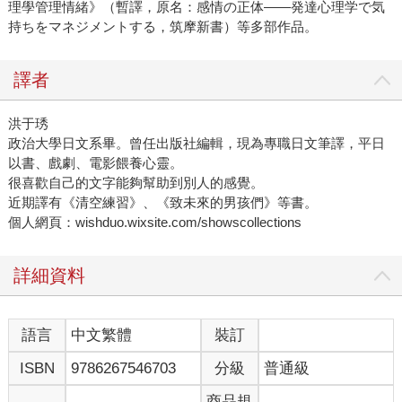
理學管理情緒》（暫譯，原名：感情の正体——発達心理学で気
持ちをマネジメントする，筑摩新書）等多部作品。
譯者
洪于琇
政治大學日文系畢。曾任出版社編輯，現為專職日文筆譯，平日
以書、戲劇、電影餵養心靈。
很喜歡自己的文字能夠幫助到別人的感覺。
近期譯有《清空練習》、《致未來的男孩們》等書。
個人網頁：wishduo.wixsite.com/showscollections
詳細資料
語言
中文繁體
裝訂
ISBN
9786267546703
分級
普通級
商品規