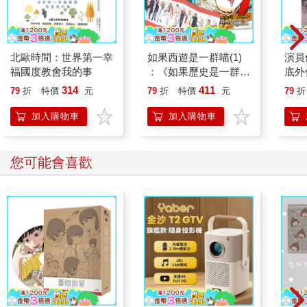
北歐時間：世界第一幸
如果西遊是一群喵(1)
演員
福國度教會我的事
：《如果歷史是一群
底外
喵》作者最新力作，附
314
411
79
折
特價
元
79
折
特價
元
79
折
【首卷特典】拉頁
加入購物車
加入購物車
您可能會喜歡