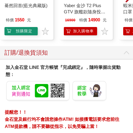
驀然回首(藍光典藏版)
Yaber 金沙 T2 Plus
蝦米
GTV 旗艦款隨身投影
口罩
機
1550
14900
特價
元
特價
元
特價
16900
預購限定
加入購物車
訂購/退換貨須知
加入金石堂 LINE 官方帳號『完成綁定』，隨時掌握出貨動
態：
提醒您！！
金石堂及銀行均不會請您操作ATM! 如接獲電話要求您前往
ATM提款機，請不要聽從指示，以免受騙上當！