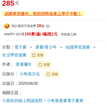
285
元
認購希望書包，幫助弱勢孩童上學不中斷！
10
預計最高可得金幣
點
?
100累1點 4點抵1元
HAPPY GO享
折抵無上限
分類：
電子書
＞
童書/青少年
＞
知識學習漫畫
＞
生活學習漫畫
追蹤
作者：
渡邊彌生
追蹤
出版社：
小角落文化
追蹤
出版日：
2025/08/30
相關主題：
小朋友的線上閱讀派對！小角落童書電子書展