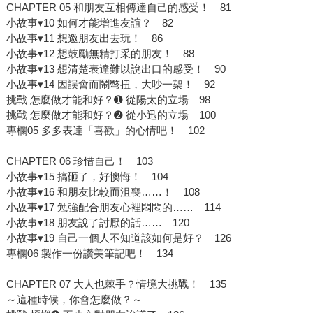
CHAPTER 05 和朋友互相傳達自己的感受！ 81
小故事▾10 如何才能增進友誼？ 82
小故事▾11 想邀朋友出去玩！ 86
小故事▾12 想鼓勵無精打采的朋友！ 88
小故事▾13 想清楚表達難以說出口的感受！ 90
小故事▾14 因誤會而鬧彆扭，大吵一架！ 92
挑戰 怎麼做才能和好？➊ 從陽太的立場 98
挑戰 怎麼做才能和好？➋ 從小迅的立場 100
專欄05 多多表達「喜歡」的心情吧！ 102
CHAPTER 06 珍惜自己！ 103
小故事▾15 搞砸了，好懊悔！ 104
小故事▾16 和朋友比較而沮喪……！ 108
小故事▾17 勉強配合朋友心裡悶悶的…… 114
小故事▾18 朋友說了討厭的話…… 120
小故事▾19 自己一個人不知道該如何是好？ 126
專欄06 製作一份讚美筆記吧！ 134
CHAPTER 07 大人也棘手？情境大挑戰！ 135
～這種時候，你會怎麼做？～