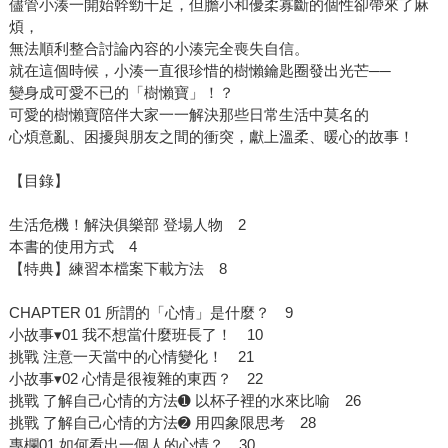
儘管小湊一開始幹勁十足，但膽小和優柔寡斷的個性卻帶來了麻
煩，
無法順利整合討論內容的小湊完全喪失自信。
就在這個時候，小湊一直很珍惜的樹懶鑰匙圈發出光芒──
變身成可愛不已的「樹懶寶」！？
可愛的樹懶寶陪伴大家一一解決那些日常生活中莫名的
心煩意亂、困擾與朋友之間的衝突，獻上溫柔、暖心的故事！
【目錄】
生活危機！解決俱樂部 登場人物 2
本書的使用方式 4
【特典】練習本檔案下載方法 8
CHAPTER 01 所謂的「心情」是什麼？ 9
小故事▾01 我不想當什麼班長了！ 10
挑戰 注意一天當中的心情變化！ 21
小故事▾02 心情是很複雜的東西？ 22
挑戰 了解自己心情的方法➊ 以杯子裡的水來比喻 26
挑戰 了解自己心情的方法➋ 用四象限思考 28
專欄01 如何看出一個人的心情？ 30