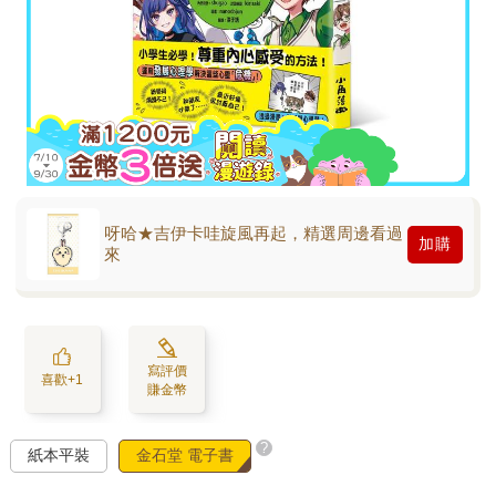
呀哈★吉伊卡哇旋風再起，精選周邊看過
加購
來
寫評價
喜歡+1
賺金幣
?
紙本平裝
金石堂 電子書