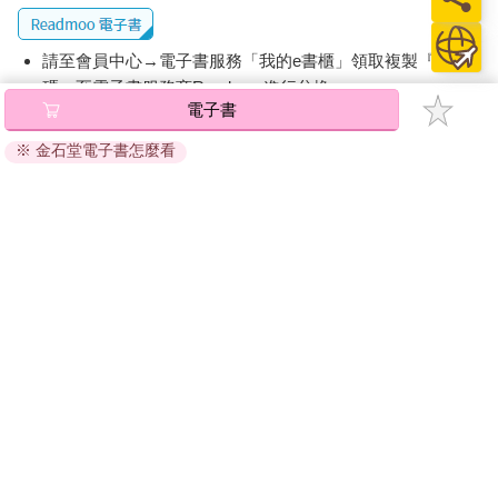
請至會員中心→電子書服務「我的e書櫃」領取複製『兌換
碼』至電子書服務商Readmoo進行兌換。
電子書
退換貨須知：
※ 金石堂電子書怎麼看
因版權保護，您在金石堂所購買的電子書僅能以金石堂專屬
的閱讀軟體開啟閱讀，無法以其他閱讀器或直接下載檔案。
依據「消費者保護法」第19條及行政院消費者保護處公告之
「通訊交易解除權合理例外情事適用準則」，非以有形媒介
提供之數位內容或一經提供即為完成之線上服務，經消費者
事先同意始提供。（如：電子書、電子雜誌、下載版軟體、
虛擬商品…等），
不受「網購服務需提供七日鑑賞期」的限
制
。為維護您的權益，建議您先使用「試閱」功能後再付款
購買。