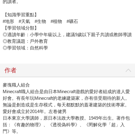
的讀者。
【知識學習重點】
#地形 #天氣 #生物 #植物 #礦石
【學習領域分類】
◎適讀年齡：小學中年級以上，建議9歲以下親子共讀或教師導讀
◎教育議題：戶外教育
◎學習領域：自然科學
作者
麥塊職人組合
Minecraft職人組合是由日本Minecraft遊戲的愛好者組成的達人愛
好會。有長年玩Minecraft的老練建築家，亦有倍受期待的新人。
無論是創造或是生存模式，每天都默默的蓋著建築的技術專家。
愛好會成立於2014年。
左卷健男
日本東京大學講師，原日本法政大學教授。1949年出生。著作包
括：《有趣的物理》、《透視偽科學》、《罔解化學「超」入
門》等。