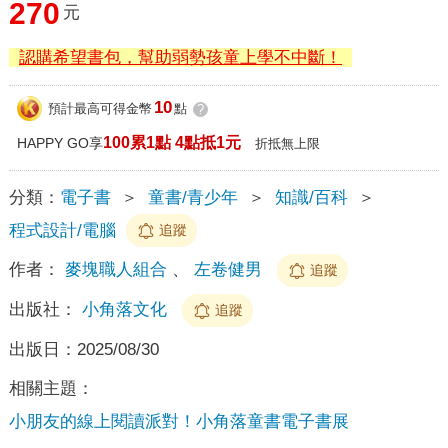
270
元
認購希望書包，幫助弱勢孩童上學不中斷！
10
預計最高可得金幣
點
?
100累1點 4點抵1元
HAPPY GO享
折抵無上限
分類：
電子書
＞
童書/青少年
＞
知識/百科
＞
程式設計/電腦
追蹤
作者：
麥塊職人組合
、
左卷健男
追蹤
出版社：
小角落文化
追蹤
出版日：
2025/08/30
相關主題：
小朋友的線上閱讀派對！小角落童書電子書展