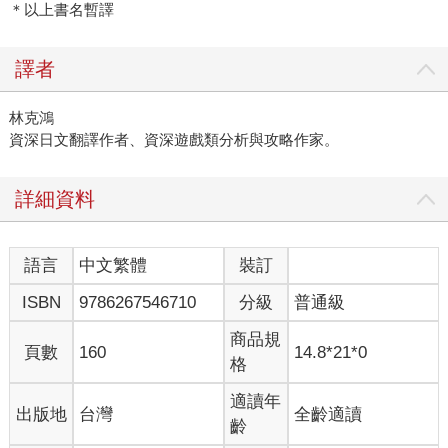
＊以上書名暫譯
譯者
林克鴻
資深日文翻譯作者、資深遊戲類分析與攻略作家。
詳細資料
語言
中文繁體
裝訂
ISBN
9786267546710
分級
普通級
商品規
頁數
160
14.8*21*0
格
適讀年
出版地
台灣
全齡適讀
齡