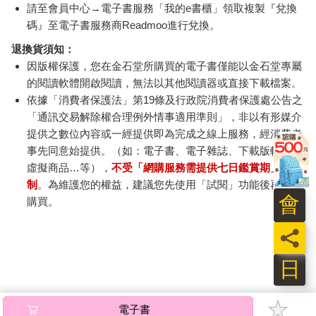
請至會員中心→電子書服務「我的e書櫃」領取複製『兌換
碼』至電子書服務商Readmoo進行兌換。
退換貨須知：
因版權保護，您在金石堂所購買的電子書僅能以金石堂專屬
的閱讀軟體開啟閱讀，無法以其他閱讀器或直接下載檔案。
依據「消費者保護法」第19條及行政院消費者保護處公告之
「通訊交易解除權合理例外情事適用準則」，非以有形媒介
提供之數位內容或一經提供即為完成之線上服務，經消費者
事先同意始提供。（如：電子書、電子雜誌、下載版軟體、
虛擬商品…等），
不受「網購服務需提供七日鑑賞期」的限
制
。為維護您的權益，建議您先使用「試閱」功能後再付款
會
購買。
員
日
電子書