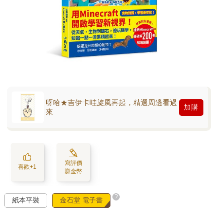
呀哈★吉伊卡哇旋風再起，精選周邊看過
加購
來
寫評價
喜歡+1
賺金幣
?
紙本平裝
金石堂 電子書