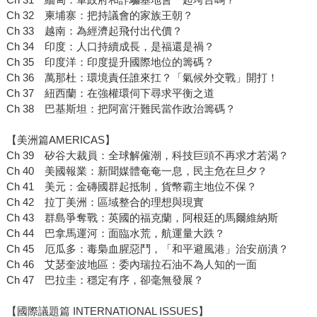
Ch 32 柬埔寨：把持議會的家族王朝？
Ch 33 越南：為經濟起飛付出代價？
Ch 34 印度：人口持續成長，是福還是禍？
Ch 35 印度洋：印度提升國際地位的籌碼？
Ch 36 萬那杜：環境責任誰來扛？「氣候外交戰」開打！
Ch 37 紐西蘭：在強權環伺下尋求平衡之道
Ch 38 巴基斯坦：把阿富汗難民當作政治籌碼？
【美洲篇AMERICAS】
Ch 39 矽谷大裁員：全球解僱潮，科技巨頭不再求才若渴？
Ch 40 美國報業：新聞媒體奄奄一息，民主危在旦夕？
Ch 41 美元：金磚國群起抵制，貨幣霸主地位不保？
Ch 42 拉丁美洲：區域整合的理想與現實
Ch 43 群島爭奪戰：英國的福克蘭，阿根廷的馬爾維納斯
Ch 44 巴拿馬運河：面臨水荒，航運量大跌？
Ch 45 厄瓜多：毒梟血腥惡鬥，「和平避風港」治安崩潰？
Ch 46 艾瑟奎波地區：委內瑞拉石油不為人知的一面
Ch 47 巴拉圭：穩定有序，卻毫無發展？
【國際議題篇 INTERNATIONAL ISSUES】