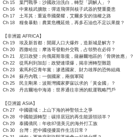
Ch 15 葉門戰爭：沙國政治洗白，轉型「調解人」？
Ch 16 中東核武擴散：彈道飛彈與核子武器的雙重憂患
Ch 17 土耳其：重返帝國榮耀，艾爾多安的強權之路
Ch 18 糧食暴動：農業危機延燒，再多石油也不足以果腹？
【非洲篇 AFRICA】
Ch 19 埃及新首都：開羅人口大爆炸，造新城是解方？
Ch 20 西撒哈拉：摩洛哥發動外交戰，占領勢在必得？
Ch 21 尼日政變：向俄羅斯靠攏，薩赫爾地區的「骨牌效應」？
Ch 22 從馬利到加彭：政變連環爆，揭非洲轉型難題
Ch 23 索馬利亞青年黨：滲透國家、財力雄厚的恐怖組織
Ch 24 蘇丹內戰：一個國家，兩個軍閥
Ch 25 民主剛果：波斯灣國家夢寐以求的「黃金國」？
Ch 26 丹吉爾地中海港：世界通往非洲的航運戰略門戶
【亞洲篇 ASIA】
Ch 27 中國疆域：上山下海的神聖領土之爭
Ch 28 中國能源轉型：碳排居冠的再生能源領頭羊？
Ch 29 泰國僑民：年收87億美元的海外打工族
Ch 30 台灣：把中國侵擾當作生活日常？
Ch 31 緬甸：軍政府和詐騙基地會一起垮台嗎？