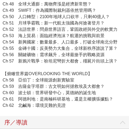
Ch 48 全球大通膨：萬物齊漲是經濟新常態？
Ch 49 SWIFT：作為國際制裁利器依然管用嗎？
Ch 50 人口轉型：2100年地球人口砍半，只剩40億人？
Ch 51 月球爭霸戰：新一代航太強國為何搶著登月？
Ch 52 法語世界：問鼎世界語言，鞏固政經與外交的軟實力
Ch 53 海上貿易：面臨經濟泡沫？航運的挑戰與前景
Ch 54 新興國家：數量最多、人口最多，打破全球南北分野
Ch 55 金磚十國：反美勢力大集合，全球新秩序誰說了算？
Ch 56 關鍵礦物：需求飆升，全球最搶手的戰略資源
Ch 57 新鴉片戰爭：吩坦尼彎折大都會，殭屍片街頭上演？
【俯瞰世界篇OVERLOOKING THE WORLD】
Ch 58 亞伯丁：全球能源創新實驗室
Ch 59 吉薩金字塔群：古文明如何拯救埃及大都會？
Ch 60 波士頓：世界研發中心，莫德納的誕生地
Ch 61 阿德利地：是南極科研基地，還是主權擴張據點？
Ch 62 北鹹海：環境災難的見證
序／導讀