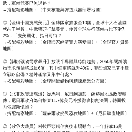
武，軍備競賽已無退路？
→搭配精彩地圖：［中東核能與彈道武器部署地圖］
◎【金磚十國挑戰美元】金磚國家擴張至10國，全球十大石油國
就占了半數，中俄帶頭打擊美元，使其全球央行儲備占比下滑7.
2%，「去美國化」指日可待？
→搭配精彩地圖：〔金磚國家經濟實力演變圖〕+〔全球官方貨幣
地圖〕
◎【關鍵礦物需求飆升】放眼半導體與綠能趨勢，2050年關鍵礦
物需求預估將成長6倍，其中鋰更將飆升40倍，哪些國家已著手建
立戰略儲備？精煉產業又集中何處？
→搭配精彩地圖：〔全球關鍵礦物與精煉產業分布圖〕
◎【北非政變連環爆】從馬利、尼日到加彭，薩赫爾地區政變頻
傳，尼日軍政府為何捨棄11.7億美元外援徹底切割法國，轉而投
向俄羅斯懷抱？
→搭配精彩地圖：〔薩赫爾政變與恐攻地圖〕+〔尼日礦產地圖〕
◎【矽谷大裁員】科技巨頭錯估疫後市場動向，一年解雇16萬