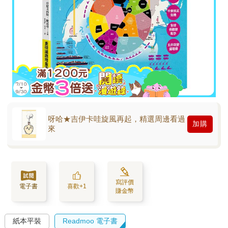
呀哈★吉伊卡哇旋風再起，精選周邊看過
加購
來
寫評價
電子書
喜歡+1
賺金幣
紙本平裝
Readmoo 電子書