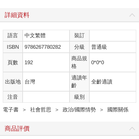
中心、派出所、市鎮與村莊，造成逾千人死傷。哈瑪斯更擄走252
名人質，計畫用來交換身在以色列的巴勒斯坦囚犯。以色列政府
詳細資料
隨即展開反擊，誓言要徹底剷除哈瑪斯。占地360平方公里的加薩
走廊自2007年哈瑪斯接管後便遭到以色列封鎖，如今還須承受密
集的炮火轟炸（參見圖2）。哈瑪斯此次的暴力行動其實是巴勒斯
語言
中文繁體
裝訂
坦起義（Intifada）的一部分，根源可追溯至2015年，在約旦河西
ISBN
9786267780282
分級
普通級
岸（West Bank）醞釀的第三次起義。
商品規
2005～2015年，約旦河西岸的情勢相對穩定（參見圖7）。
頁數
192
0*0*0
格
當時第二次起義（2000～2005年）剛剛隨著權力交替而平息，巴
勒斯坦解放組織（Palestine Liberation Organization，以下簡稱巴
適讀年
出版地
台灣
全齡適讀
解）領袖阿拉法特（Yasser Arafat）逝世，其巴勒斯坦自治政府
齡
（Palestinian National Authority, PNA）主席之位由阿巴斯
（Mahmoud ¬Abbas）於2005年1月繼任。此後十年間，巴勒斯
注音
級別
坦不僅與以色列當局的安全合作運作順暢，主要武裝團體也一一
遭到瓦解。直到2015年9月，情勢突變，以色列當局開始鎮壓所謂
電子書
＞
社會哲思
＞
政治/國際情勢
＞
國際關係
的「哨兵」，也就是監看耶路撒冷的清真寺廣場、防止猶太殖民
者闖入的巴勒斯坦人。耶路撒冷就此陷入動盪，約旦河西岸也隨
商品評價
之動亂。同年10月，一場名為「刺刀起義」（Knife Intifada）的行
動爆發，巴勒斯坦年輕人紛紛以利器攻擊以色列士兵與平民。