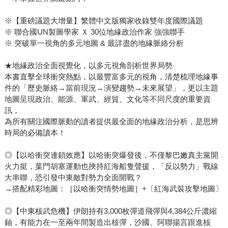
※【重磅議題大增量】繁體中文版獨家收錄雙年度國際議題
※ 聯合國UN製圖學家 Ｘ 30位地緣政治作家 強強聯手
※ 突破單一視角的多元地圖 & 最詳盡的地緣脈絡分析
★地緣政治全面視覺化，以多元視角剖析世界局勢
本書直擊全球衝突熱點，以最豐富多元的視角，清楚梳理地緣事
件的「歷史脈絡→當前現況→演變趨勢→未來展望」，更以主題
地圖呈現政治、能源、軍武、經貿、文化等不同尺度的重要資
訊，
為所有關注國際脈動的讀者提供最全面的地緣政治分析，是思辨
時局的必備讀本！
◎【以哈衝突連鎖效應】以哈衝突爆發後，不僅黎巴嫩真主黨開
火力挺，葉門胡塞運動也挾持紅海船隻聲援，「反以勢力」戰線
大串聯，恐引發中東敵對勢力全面開戰？
→搭配精彩地圖：［以哈衝突情勢地圖］+〔紅海武裝攻擊地圖〕
◎【中東核武危機】伊朗持有3,000枚彈道飛彈與4,384公斤濃縮
鈾，有能力在一至兩年間製造出核彈，沙國、阿聯揚言跟進核