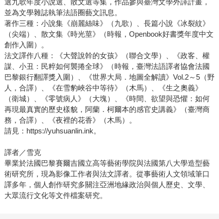
選九歌年度小說選、散文選等集，作品參與臺灣文學外譯計畫，
並為文學雜誌執筆法語圈藝文訊息。
著作三種：小說集《崩麗絲味》（九歌）、長篇小說《冰裂紋》
（尖端）、散文集《時光莖》（時報，Openbook好書獎年度中文
創作入圍）。
法文譯作八種：《大聲說幹的女孩》（聯合文學）、《政客、權
謀、小丑：民粹如何襲捲全球》（時報，臺灣法語譯者協會法國
巴黎銀行翻譯獎入圍）、《世界大局．地圖全解讀》Vol.2～5（野
人，合譯）、《在雪豹峽谷中等待》（木馬）、《生之奧義》
（衛城）、《零號病人》（大塊）、《時間、欲望與恐懼：如何
再現最真實的歷史樣貌，阿蘭．柯爾本的感官史講義》（臺灣商
務，合譯）、《夜裡的花香》（木馬）。
請見：https://yuhsuanlin.ink。
譯者／雪克
畢業於法國巴黎賽爾吉國立高等藝術學院與法國第八大學造型藝
術研究所，現為影像工作者與法文譯者。從事藝術人文領域筆口
譯多年，個人創作研究多關注亞洲地緣政治與個人歷史、文學、
大眾流行文化等文件檔案研究。