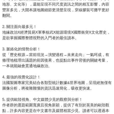
地形、文化等），還能呈現不同尺度資訊之間的相互影響，內容
豐富多元，大開本讓地圖細節更清楚呈現，穿線膠裝可攤平更好
翻閱。
2. 關注面向最多元！
地緣政治X經濟貿易X軍事核武X能源環境X國際衝突X文化歷史，
是欲掌握國際整體視野的入門者的最佳讀本。
3. 脈絡化的情勢分析！
從「歷史根源→當前現況→演變過程→未來走向」一氣呵成，有
條理地梳理出議題的前因後果，也提點出事件背後的關鍵考量，
一本就能融會貫通地緣政治。
4. 最強的視覺化設計！
法國製圖專家完美結合各類型統計數據&世界地圖，呈現絕無僅有
圖像分析，將複雜難懂的資訊迅速簡化，吸收更快速。
5. 提供歐陸視角、中文媒體少見的觀察與分析！
作者群的選題範圍寬廣且視角新穎，提供了有別於英美的歐陸觀
點，許多內容更是在中文書市及媒體相當少見。讀者可以透過本