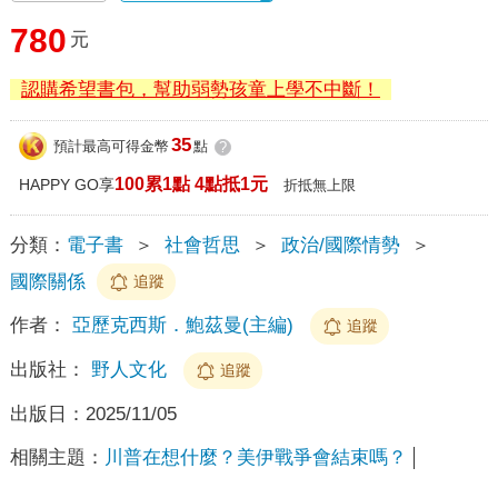
780
元
認購希望書包，幫助弱勢孩童上學不中斷！
35
預計最高可得金幣
點
?
100累1點 4點抵1元
HAPPY GO享
折抵無上限
分類：
電子書
＞
社會哲思
＞
政治/國際情勢
＞
國際關係
追蹤
作者：
亞歷克西斯．鮑茲曼(主編)
追蹤
出版社：
野人文化
追蹤
出版日：
2025/11/05
相關主題：
川普在想什麼？美伊戰爭會結束嗎？