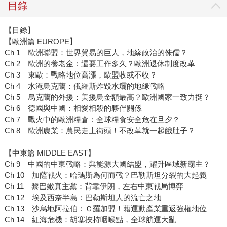
目錄
【目錄】
【歐洲篇 EUROPE】
Ch 1 歐洲聯盟：世界貿易的巨人，地緣政治的侏儒？
Ch 2 歐洲的養老金：還要工作多久？歐洲退休制度改革
Ch 3 東歐：戰略地位高漲，歐盟收或不收？
Ch 4 水淹烏克蘭：俄羅斯炸毀水壩的地緣戰略
Ch 5 烏克蘭的外援：美援烏金額最高？歐洲國家一致力挺？
Ch 6 德國與中國：相愛相殺的夥伴關係
Ch 7 戰火中的歐洲糧倉：全球糧食安全危在旦夕？
Ch 8 歐洲農業：農民走上街頭！不改革就一起餓肚子？
【中東篇 MIDDLE EAST】
Ch 9 中國的中東戰略：與能源大國結盟，躍升區域新霸主？
Ch 10 加薩戰火：哈瑪斯為何而戰？巴勒斯坦分裂的大起義
Ch 11 黎巴嫩真主黨：背靠伊朗，左右中東戰局博弈
Ch 12 埃及西奈半島：巴勒斯坦人的流亡之地
Ch 13 沙烏地阿拉伯：Ｃ羅加盟！藉運動產業重返強權地位
Ch 14 紅海危機：胡塞挾持咽喉點，全球航運大亂