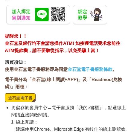
穿越到約旦河西岸，再延伸至1967年遭以色列占領的敘利亞戈蘭
高地（Golan Heights），最後連接到南黎巴嫩。如今真主黨支持
哈瑪斯於2023年10月7日的攻擊行動，在某種程度上算是應驗了
以色列當時的預測。
◎引發全球矚目的加薩人道災難
提醒您！！
金石堂及銀行均不會請您操作ATM! 如接獲電話要求您前往
2024年5月底，聯合國人道事務協調廳（Office for the
ATM提款機，請不要聽從指示，以免受騙上當！
Coordination of Humanitarian Affairs）根據加薩走廊衛生部的資料
指出，當地死亡人數已超過3萬5,800人，另有8萬200人受傷；共
購買須知：
有75%的加薩人口流離失所，110萬人受飢餓所苦，醫療設施也完
使用金石堂電子書服務即為同意
金石堂電子書服務條款
。
全被摧毀。據統計，2023年10月7日到2024年5月15日之間，約旦
電子書分為「金石堂(線上閱讀+APP)」及「Readmoo(兌換
河西岸與東耶路撒冷共有480名巴勒斯坦人（包括116名未成年
人）遭以色列軍隊或殖民者殺害（參見圖6）。
碼)」兩種：
這場人道危機一躍成為全球焦點，促使國際社會紛紛呼籲停
火（參見圖5）。2023年12月29日，南非根據《防止及懲治滅絕
將儲存於會員中心→電子書服務「我的e書櫃」，點選線上
種族罪公約》（Convention on the Prevention and Punishment of
閱讀直接開啟閱讀。
the Crime of Genocide），於海牙國際法院（International Court
線上閱讀：
of Justice, ICJ）對以色列提起訴訟。2024年5月20日，國際刑事
建議使用Chrome、Microsoft Edge 有較佳的線上瀏覽效
法院（International Criminal Court, ICC）檢察官卡里姆汗（Karim