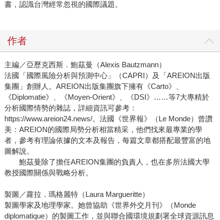
書，認識台灣經常忽視的國際議題。
作者
主編／亞歷克西斯．鮑茲曼（Alexis Bautzmann）
法國「國際風險分析與預測中心」（CAPRI）及「AREION出版
集團」創辦人。AREION出版集團旗下擁有《Carto》、
《Diplomatie》、《Moyen-Orient》、《DSI》……等7大專精於
分析國際情勢的雜誌，詳細資訊可參考：
https://www.areion24.news/。法國《世界報》（Le Monde）曾讚
美：AREION的國際局勢分析相當精采，他們找來最專業的學
者，參考有理論依據的文本及報告，每篇文章都搭配最豐富的地
圖解說。
鮑茲曼除了擔任AREION集團的負責人，也在多所法國大學
教授國際關係與戰略分析。
製圖／蘿拉．瑪格麗特（Laura Margueritte）
製圖學家及地理學家。她曾協助《世界外交月刊》（Monde
diplomatique）的製圖工作，並與聯合國環境規劃署全球資源訊息