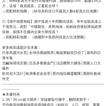
人，Meta更為元宇宙付出慘痛代價，股價暴跌70%，裁撤13%人
力，這場「裁員瘟疫」正蔓延全球？
→搭配精彩地圖：［矽谷高科技公司裁員人數&薪資占比地圖］
◎【德中相愛相殺】德中貿易十年間翻倍成長，單年金額高達上
千億美元，面對「中國製造」來勢洶洶，柏林政府亟欲降低經濟
依賴，卻擋不住國內企業大舉投資？
→搭配精彩地圖：［德國對中貿易與投資占比演變圖］
更多精采議題詳見本書：
巴拿馬運河水荒│全球供應鏈戰爭│氫能實驗室亞伯丁│索馬利亞
青年黨
北鹹海環境災難│厄瓜多毒梟血鬥│法語圈勢力擴張│開羅人口大
爆炸
吩坦尼大流行│歐洲養老金改革│委內瑞拉幽靈艦隊│萬那杜氣候
外交
--------------------------------------------------------------------------------------
---------------
★本書特色
1. 26 * 34 cm超大開本！穿線膠裝可攤平，翻閱更順手！
平均每張地圖都涵蓋超過5種資訊（如政治、人口、經貿、軍事、