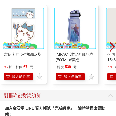
巴勒斯坦方面已經改變戰略，特別是哈瑪斯，他們的目標不
再只是控制加薩走廊，而是要重新鎖定耶路撒冷，並在約旦河西
岸擴張勢力，建立更多武裝據點。2023年6～7月，「阿亞什營」
（Al-Ayyash Battalion）宣稱他們就是從約旦河西岸的哲寧市向以
色列屯墾區發射土製火箭炮的幕後主使。哈瑪斯旗下的武裝人員
更加頻繁地在約旦河西岸攻擊以色列殖民者與士兵，同時也挑戰
巴勒斯坦自治政府的國家安全部隊（National Security Forces,
NSF），而後者亦監禁了部分哈瑪斯成員。直到2023年10月7
日，雙方的衝突達到巔峰——哈瑪斯襲擊了以色列領土。
吉伊卡哇 造型貼紙-藍
IMPACT冰雪奇緣水壺
今周
(500ML)#紫色
154
自2022年底至2023年初的這個冬天以來，什葉派（Shia）組
IMDSB01PL
織黎巴嫩真主黨（Hezbollah）與以色列之間同樣關係緊張，從區
67
539
96
折
特價
元
特價
元
99
域地緣政治的角度來看，巴勒斯坦也不可能置身事外。2023年，
加入購物車
加入購物車
以色列指控真主黨策畫了3月15日針對以色列北部米吉多
（Megiddo）地區的武裝攻擊行動；同年4月，又有火箭炮自南黎
巴嫩射向以色列，而時任哈瑪斯政治局主席的哈尼雅（Ismail
Haniyeh）正好在黎巴嫩首都會見真主黨總書記納斯拉勒
訂購/退換貨須知
（Hassan Nasrallah）。以色列也曾對哈瑪斯的二號人物艾魯里
（Saleh al-Arouri）多次發出警告，懷疑他在約旦河西岸策畫起
加入金石堂 LINE 官方帳號『完成綁定』，隨時掌握出貨動
義。以色列國防軍擔憂整片區域的戰線會串連起來，從加薩走廊
態：