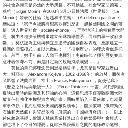
的社會為願景是必然的大勢所趨，不可動搖。社會學家艾德嘉．
莫杭（Edgar Morin）在2003年3月17日於法國《世界報》（Le
Monde）發表的社論〈超越和平主義〉（Au-delà du pacifisme）
總結道：「我們今後將有望高歌揮別歷史，超越國與國之間的藩
籬，邁入世界社會（société-monde），面對地球上的種種重大問
題，將由各種決策機構來建立全球領導體系，而非由單一政府決
斷。」莫杭認為主權與獨立是過時的國族自私表現，應該建立一
種新的國際模式，並以此做結：「『揮別歷史』的理念看似烏托
邦，然而，數千年前，人類不也揮別了史前時代？揮別歷史並非
意味著停滯不前，而是訂定新的規範持續演變……」
莫杭的烏托邦理念受到黑格爾哲學，尤其是哲學家亞歷山
大．科耶夫（Alexandre Kojève，1902~1968年）的啟發，而後者
又影響了法蘭西斯．福山（Francis Fukuyama），促使他寫下
《歷史之終結與最後一人》（Fin de l’histoire）一書。烏托邦理念
反映出當時的歐洲及其領袖的心態，這種思想不僅導致歐洲大陸
放棄任何強化主權與實力的計畫，同時更陷入三重依賴，也就是
軍事依賴（北約組織及美國的核保護傘）、能源依賴（俄羅斯的
石油和天然氣）與貿易依賴（所謂的「中國經濟奇蹟」）。以上
述依賴為基礎，歐洲人兢兢業業打造出自身的繁榮與社會模式，
卻也埋下了今日的隱憂，從歐洲與俄羅斯之間的地緣政治危機、