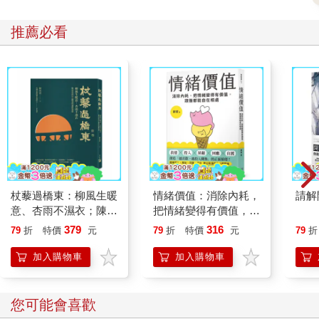
這些團體另有三大共同特徵：同世代、同階級、跨派系。其
麾下戰士主要出生於1990年代末至2000年代初，他們成長於以色
推薦必看
列殖民與法塔赫－哈瑪斯分裂的時代，在巴勒斯坦民族滿目瘡痍
的歷史中走向政治、武裝抗爭與地下活動的道路。此外，這些團
體大多由不同派系組成，比如哲寧旅與獅穴的成員即來自哈瑪
斯、法塔赫、伊斯蘭聖戰組織與人民解放陣線。由於他們無法
「由上而下」推動民族團結，只好採取「由下而上」的做法。階
級相同則是基於這些團體泰半活躍於人口稠密的都市地帶，所以
能動員的以貧困家庭的年輕人居多。
◎以色列擔憂哈瑪斯恐與真主黨串連
杖藜過橋東：柳風生暖
情緒價值：消除內耗，
請解
隨著以色列社會愈趨分裂，巴勒斯坦人看準時機，在約旦河
意、杏雨不濕衣；陳亮
把情緒變得有價值，跟
西岸的行動也日益白熱化。2023年1月以來，針對納坦雅胡
恭談以心轉境的適齡漫
誰都能自在相處
379
316
79
折
特價
元
79
折
特價
元
79
折
（Benjamin Netanyahu）在2022年12月重返以色列總理之位，以
想
及最高法院改革計畫的反對聲浪達到空前規模。與此同時，以色
加入購物車
加入購物車
列安全內閣對於約旦河西岸民情沸騰以及加薩走廊脫離掌控感到
憂心忡忡，而且與前兩次巴勒斯坦起義不同的是，如今以色列內
部正處於山雨欲來的政治危機之中（參見圖4）。
您可能會喜歡