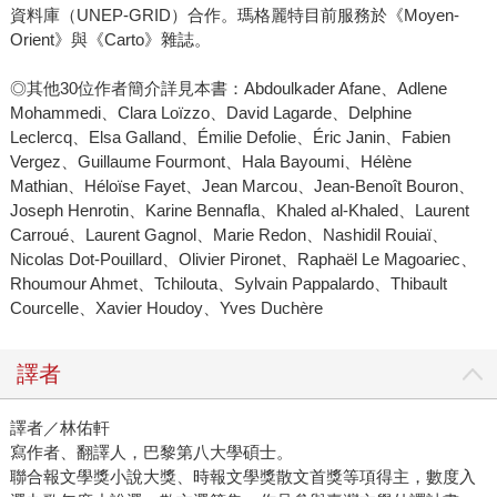
資料庫（UNEP-GRID）合作。瑪格麗特目前服務於《Moyen-
Orient》與《Carto》雜誌。
◎其他30位作者簡介詳見本書：Abdoulkader Afane、Adlene
Mohammedi、Clara Loïzzo、David Lagarde、Delphine
Leclercq、Elsa Galland、Émilie Defolie、Éric Janin、Fabien
Vergez、Guillaume Fourmont、Hala Bayoumi、Hélène
Mathian、Héloïse Fayet、Jean Marcou、Jean-Benoît Bouron、
Joseph Henrotin、Karine Bennafla、Khaled al-Khaled、Laurent
Carroué、Laurent Gagnol、Marie Redon、Nashidil Rouiaï、
Nicolas Dot-Pouillard、Olivier Pironet、Raphaël Le Magoariec、
Rhoumour Ahmet、Tchilouta、Sylvain Pappalardo、Thibault
Courcelle、Xavier Houdoy、Yves Duchère
譯者
譯者／林佑軒
寫作者、翻譯人，巴黎第八大學碩士。
聯合報文學獎小說大獎、時報文學獎散文首獎等項得主，數度入