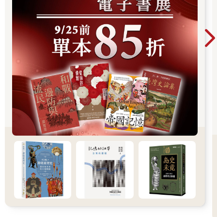
月17日，法塔赫（Fatah，全稱為「巴勒斯坦民族解放運動」
〔Palestinian National Liberation Movement〕）武裝支部「阿克
薩烈士旅」（Al-Aqsa Martyrs' Brigades）的成員16年來首次在自
治政府所在地拉馬拉（Ramallah）示威遊行，而來自黎巴嫩與約
旦的巴勒斯坦難民也紛紛向以色列邊界前進。
事實上，約旦河西岸早已被以色列的殖民活動割據得支離破
碎，據2021年統計，當地共有71萬9,452名猶太殖民者，其中32萬
6,523人定居在耶路撒冷，分散於151個「屯墾區」。敵視新一波
起義分子的以色列占領軍與巴勒斯坦自治政府的安全部門便在這
些地區密集巡邏。阿巴斯一度指望美國拜登政府（2021～2025
年）重啟談判，同時封殺來自哈瑪斯、巴勒斯坦伊斯蘭聖戰組織
（Palestinian Islamic Jihad）與巴勒斯坦人民解放陣線（Popular
Front for the Liberation of Palestine）等反對派的勢力，然而局勢
已經失控。「哲寧旅」（The Jenin Brigade）和「獅穴」（The
Lions' Den ）等武裝團體對猶太殖民者及以色列部隊發動的攻擊
日益頻繁，自然又引發以色列新一輪的反擊。此次起義行動主要
是由紮根在地的年輕地下成員組織而成，透過彼此的人際網絡相
互連結，還獲得民眾與家庭的保護，起事後便在約旦河西岸引發
骨牌效應。