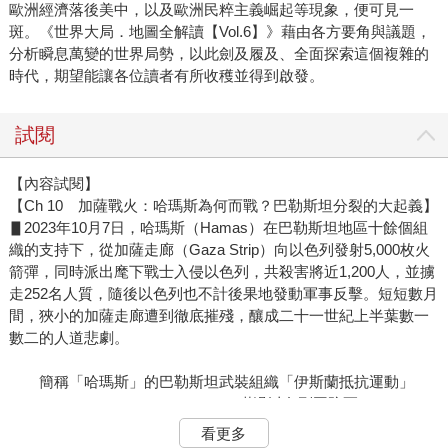
歐洲經濟落後美中，以及歐洲民粹主義崛起等現象，便可見一
斑。《世界大局．地圖全解讀【Vol.6】》藉由各方要角與議題，
分析瞬息萬變的世界局勢，以此劍及履及、全面探索這個複雜的
時代，期望能讓各位讀者有所收穫並得到啟發。
試閱
【內容試閱】
【Ch 10 加薩戰火：哈瑪斯為何而戰？巴勒斯坦分裂的大起義】
▋2023年10月7日，哈瑪斯（Hamas）在巴勒斯坦地區十餘個組
織的支持下，從加薩走廊（Gaza Strip）向以色列發射5,000枚火
箭彈，同時派出麾下戰士入侵以色列，共殺害將近1,200人，並擄
走252名人質，隨後以色列也不計後果地發動軍事反擊。短短數月
間，狹小的加薩走廊遭到徹底摧殘，釀成二十一世紀上半葉數一
數二的人道悲劇。
簡稱「哈瑪斯」的巴勒斯坦武裝組織「伊斯蘭抵抗運動」
（Islamic Resistance Movement）瞞過以色列國防軍（Tzahal ）
及情報機構的耳目發動突襲，從加薩走廊向邊界另一側發射了
看更多
5,000枚火箭彈，隨後又派出戰士闖入以色列境內，攻擊多處指揮