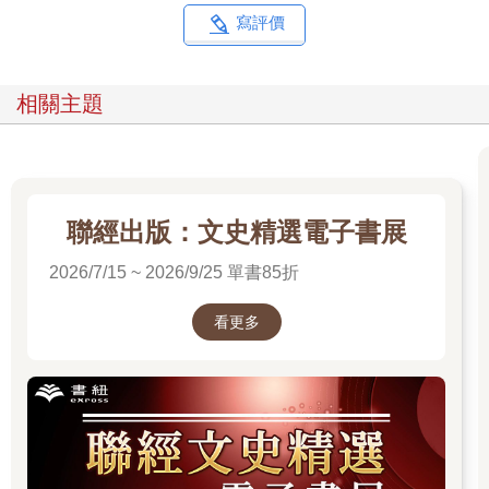
寫評價
◎跨越派系，凝聚巴勒斯坦年輕人的大起義
2017年7月，以色列在耶路撒冷的幾處伊斯蘭聖地入口設置安
相關主題
檢門。此舉隨即在巴勒斯坦引發示威活動，而後在同年12月，美
國總統川普（Donald Trump，首屆任期2017～2021年，2025年再
度上任）又承認耶路撒冷為以色列首都，抗議的聲浪隨之達到頂
峰。2018年4月，加薩地區針對難民「回歸權」的示威雖然遭到以
色列國防軍鎮壓，卻從未平息，有時也不惜訴諸暴力。從東耶路
聯經出版：文史精選電子書展
撒冷、約旦河西岸到加薩走廊各地的年輕世代，甚至是出自擁有
以色列國籍的「1948年巴勒斯坦人」（參見圖1），在沒有任何中
2026/7/15 ~ 2026/9/25 單書85折
心黨派領導之下，仍然串連起來，一場起義逐漸醞釀成形。由此
可見世代效應（cohort effect）的影響，一部分巴勒斯坦年輕人已
看更多
然揚棄1993年的《奧斯陸協議》（Oslo Accord），而協議中以
「兩國方案」為基礎的和平進程也早已破局。
2021年春天，越線時刻到來。5月10日，哈瑪斯武裝支部
「艾茲丁．卡薩姆旅」（Ezzedine al-Qassam Brigades）宣稱，
若以色列部隊與猶太殖民者不撤出耶路撒冷清真寺廣場與東耶路
撒冷的「謝赫賈拉」（Cheikh Jarrah）社區，他們就要對以色列
發射火箭彈，為這場從加薩走廊擴散出去的全面起義揭開序幕。5