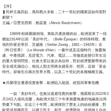
【序】
▍民粹主義四起，俄烏戰火未歇，二十一世紀的國家該如何面對
劇變？
主編／亞歷克西斯．鮑茲曼（Alexis Bautzmann）
1989年柏林圍牆倒塌、東歐共產政權終結，歐洲迎來了一段
猶如1914年以前「美好年代」（Belle Époque）的特殊時期。奧
地利作家史蒂芬．茨威格（Stefan Zweig，1881～1942年）在
《昨日世界》（Le Monde d’hier）一書中述及這個時代：無憂無
慮、中產情調，見證電力、汽車、電話……等徹底改變日常生活
的重大發明問世。社會大眾以進步為信仰，對於經濟繁榮帶來的
安全感充滿信心，相信人類文明將永續長存。然而，這個「黃金
時代」卻催生出兩次世界大戰，以及二十世紀的各種極權主義。
★共榮理念遭遇現實衝擊，歐洲陷入能源、經貿與軍事危機
一如「美好年代」也無法逃避現實的衝擊，俄羅斯在2022年2
月24日入侵烏克蘭，為歐洲大陸三十年來無憂無慮的地緣政治局
勢畫下句點。在這三十年間，歐洲揮別了歷史上的紛紛擾擾，對
歐盟成員國而言，以建立民主、和平、經濟開放、提倡個人自由