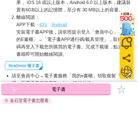
果， iOS 16 或以上版本，Android 6.0 以上版本，建議裝
Khan）起訴三位哈瑪斯領導人（哈尼雅、戴夫［Mohamed Deif］
置有6GB以上的記憶體，至少有 30 MB以上的容量。
與辛瓦［Yahya Sinwar］），同時也起訴以色列總理納坦雅胡與
離線閱讀：
國防部長葛朗特（Yoav Gallant）犯下「戰爭罪」與「反人類
APP下載：
iOS
Android
罪」。以色列如今陷入僵局，哈瑪斯未被殲滅，其武裝支部「艾
安裝電子書APP後，請依照提示登入「會員中心」→「我
茲丁．卡薩姆旅」仍然頑強。2024年5月6日，以色列攻擊加薩南
部的拉法市（Rafah），而哈瑪斯仍有餘力在賈巴利亞
的E書櫃」→「電子書APP通行碼/載具管理」，取得通行
（Jabaliya）難民營與加薩北部的以軍控制地貝特漢諾（Beit
碼再登入下載您所購買的電子書。完成下載後，點選任一
Hanoun）發動一連串攻勢。哈瑪斯與一干結盟的巴勒斯坦組織很
書籍即可開始離線閱讀。
有耐心地透過不對稱的城市游擊戰，憑藉地利之便騷擾以軍，舉
凡摧毀戰車、狙擊、在建築物中裝設炸藥陷阱、發射迫擊砲攻擊
等無所不為。
請至會員中心→電子書服務「我的e書櫃」領取複製『兌換
碼』至電子書服務商Readmoo進行兌換。
當然，哈瑪斯一方亦蒙受損失。2024年1月2日，以色列暗殺
電子書
了哈瑪斯的二號人物艾魯里，兩個月後又宣布擊斃其軍事副指揮
退換貨須知：
伊薩（Marwan Issa）；同年7月，領導人哈尼雅遭到刺殺身亡，
※ 金石堂電子書怎麼看
因版權保護，您在金石堂所購買的電子書僅能以金石堂專屬
「艾茲丁．卡薩姆旅」指揮官戴夫與政治局主席辛瓦也相繼死於
的閱讀軟體開啟閱讀，無法以其他閱讀器或直接下載檔案。
以色列發動的空襲與圍剿行動。然而，這些戰果與以色列起初宣
依據「消費者保護法」第19條及行政院消費者保護處公告之
稱的目標相比差距甚大，截至2024年5月，還有124名以色列人質
「通訊交易解除權合理例外情事適用準則」，非以有形媒介
在巴勒斯坦各路組織手上未能獲釋，遑論哈瑪斯的地下隧道網絡
提供之數位內容或一經提供即為完成之線上服務，經消費者
仍未遭破獲。哈瑪斯不只在軍事上十分頑強，政治上也扎根加薩
事先同意始提供。（如：電子書、電子雜誌、下載版軟體、