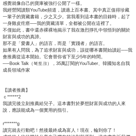
感覺就像自己的寶庫被強行公開了一樣。
我經營閱讀類YouTube頻道，讀過上百本書。其中真正值得珍藏
一輩子的寶藏書籍，少之又少。當我看到這本書的目錄時，起了
一身雞皮疙瘩──我的寶藏清單，全都被公開在這裡了。
不僅如此，書中還赤裸裸地揭示了我在激烈掙扎中領悟到的關於
財富與成功的真諦。
那不是「愛書人」的語言，而是「實踐者」的語言。
如果有人問我，為了追求財富與成功，該從哪本書開始讀起──我
會推薦從這本開始。它會替你省下至少5年的時間。
──Book Talk（북토크），35萬訂閱的YouTuber、韓國知名自我
成長領域作家
【讀者推薦】
ｃ******2
我讀完後立刻推薦給兒子。這本書對於夢想財富與成功的人來
說，應該能成為一個實用的指引。
r*******g
讀完就去行動吧！然後最終成為富人！現在，輪到你了！