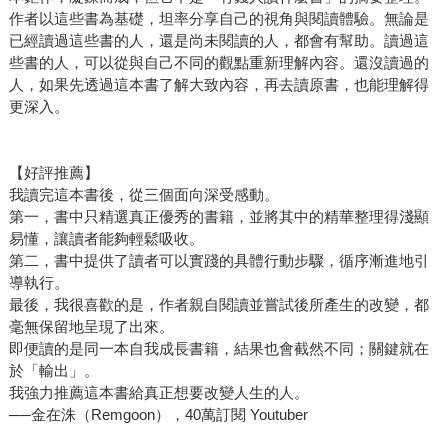
作者以這些書為基礎，坦率分享自己的視角與閱讀體驗。無論是
已經讀過這些書的人，還是尚未閱讀的人，都會有幫助。讀過這
些書的人，可以從與自己不同的觀點重新理解內容。還沒讀過的
人，如果先透過這本書了解大致內容，再去讀原書，也能理解得
更深入。
【好評推薦】
我讀完這本書後，從三個面向深受感動。
第一，書中只精選真正優秀的書籍，並將其中的精華整理得淺顯
易懂，讓讀者能夠輕鬆吸收。
第二，書中提供了讀者可以實踐的具體行動步驟，循序漸進地引
導執行。
最後，我很喜歡的是，作者親自閱讀並嘗試後所產生的改變，都
毫無保留地呈現了出來。
即便讀的是同一本自我成長書籍，結果也會截然不同；關鍵就在
於「輸出」。
我強力推薦這本書給真正想要改變人生的人。
──金在洙（Remgoon），40萬訂閱 Youtuber