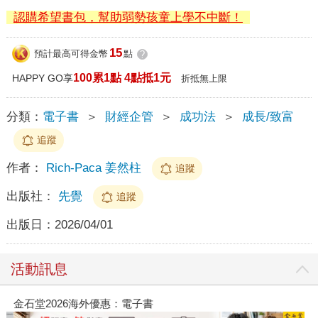
認購希望書包，幫助弱勢孩童上學不中斷！
15
預計最高可得金幣
點
?
100累1點 4點抵1元
HAPPY GO享
折抵無上限
分類：
電子書
＞
財經企管
＞
成功法
＞
成長/致富
追蹤
作者：
Rich-Paca 姜然柱
追蹤
出版社：
先覺
追蹤
出版日：
2026/04/01
活動訊息
金石堂2026海外優惠：電子書