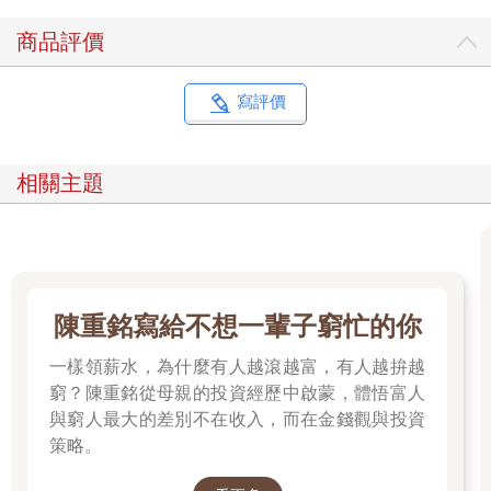
最後，我終於領悟，人生走向取決於自己的信念和想法。我將那
商品評價
些擁有財富、名望的人寫下來的建議應用到實際生活中，生活從
此有了轉變。一如我的致富夢，我的收入持續增加，想法與思維
也日益全面。沉睡在我心中的巨人似乎覺醒了，我開始發揮自己
寫評價
都不知道的潛力。與此同時，我變得更加珍惜自己的生活，一天
比一天還自信、熱情、幸福。
相關主題
我打算透過這本書將這段期間的體悟傳達給各位。不僅如此，我
還將自身六年來的自我成長相關經驗與教訓悉數寫下，並引述百
位賢者與富人的智慧，彌補有限的個人經驗與見識，免得讀者走
上冤枉路。
為了替追求成長與財富的人指引捷徑，我精挑細選了一百本自己
讀過的書，再從中尋找符合以下標準的書籍：前一％成功人士一
陳重銘寫給不想一輩子窮忙的你
致好評的書、受到全世界肯定的書，至少暢銷五年以上的書，以
及我看過之後想推薦給家人或摯友的書。最終，我選出了三十本
一樣領薪水，為什麼有人越滾越富，有人越拚越
經典，並補充了其他好書帶給我的啟發。
窮？陳重銘從母親的投資經歷中啟蒙，體悟富人
編排書籍內容時，我花了很多心思，以利讀者學得更快、記得更
與窮人最大的差別不在收入，而在金錢觀與投資
久。我希望這本書不會成為一本普通的閱讀指南，而是能帶給讀
策略。
者一些收穫或靈感，激勵讀者採取行動的書籍。因此，我將自己
的經驗與教訓毫不保留地寫下來，明確地告訴讀者該朝什麼方向