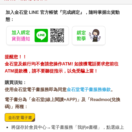
了自己的未來。
加入金石堂 LINE 官方帳號『完成綁定』，隨時掌握出貨動
童年時期的各種經驗使然，我非常清楚窮人的心情，也知道自己
態：
該做怎樣的決定。除了這幾件事以外，我還有數不清因為沒錢而
難過的時候，但我全藏在心裡，沒有告訴媽媽。媽媽在這麼窘困
的處境下撫養我們，想必也很難過。光是回想她當時的樣子，我
就會心痛。金錢方面有困擾時，做任何事都沒有主導權。不僅僅
是自己，連家人和小孩都會感受到這種無力。
金錢方面沒有困擾，就不會經歷這種事了嗎？自尊心就不會跌到
提醒您！！
谷底了嗎？說來殘酷，事實就是如此。如果有錢，不只可以好好
金石堂及銀行均不會請您操作ATM! 如接獲電話要求您前往
解決問題，還不必擔心這麼多，也不怕自尊心跌到谷底。假使在
ATM提款機，請不要聽從指示，以免受騙上當！
無意中冒犯別人，只要真心向對方道歉，給予適當的補償，不需
要想著「這件事不能解決怎麼辦」，弄得自己不知所措，只想鑽
購買須知：
進地洞。
使用金石堂電子書服務即為同意
金石堂電子書服務條款
。
電子書分為「金石堂(線上閱讀+APP)」及「Readmoo(兌換
《富爸爸的財富花園》的主角園丁是這麼說的：「克服金錢方面
的困擾，才能專心做其他重要的事情，按照自己的意思過活。」
碼)」兩種：
我們之所以必須了解金錢、掌握一定的財富，就是這個原因。金
錢不單純是價值交換的手段，也是守護自由和自尊的盾牌。金錢
買不到幸福，卻可以阻止不幸。設法克服金錢方面的困擾，為累
將儲存於會員中心→電子書服務「我的e書櫃」，點選線上