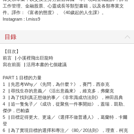
工作管理、金融股票、心靈成長等類型書籍，以及各類專業文
件。譯作：《富者的態度》、《40歲起的人生課》。
Instagram : l.miss9
目錄
【目次】
前言▕ 小溪裡飛出巨龍時
寫在前面▕ 活用本書的七個建議
PART 1 目標的力量
1▕ 先思考Why／《先問，為什麼？》，賽門．西奈克
2▕ 尋找生存的意義／《活出意義來》，維克多．弗蘭克
3▕ 為了找到真正想做的事／《非常識成功法則》，神田昌典
4▕ 追一隻兔子／《成功，從聚焦一件事開始》，蓋瑞．凱勒、
傑伊．巴帕森
5▕ 目標定得更大、更遠／《選擇不做普通人》，葛蘭特．卡爾
登
6▕ 為了實現目標的選擇和專注／《80／20法則》，理查．柯克