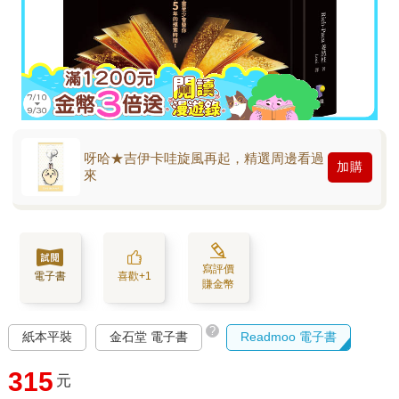
呀哈★吉伊卡哇旋風再起，精選周邊看過
加購
來
寫評價
電子書
喜歡+1
賺金幣
?
紙本平裝
金石堂 電子書
Readmoo 電子書
315
元