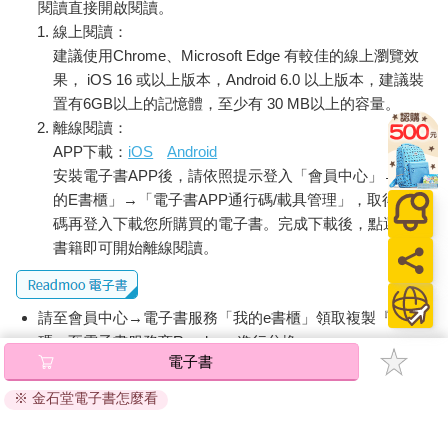
積財富全力以赴吧。
閱讀直接開啟閱讀。
線上閱讀：
▍富人社區有什麼不同
建議使用Chrome、Microsoft Edge 有較佳的線上瀏覽效
果， iOS 16 或以上版本，Android 6.0 以上版本，建議裝
我的辦公室位於富人群居的江南區道谷洞，於是我仔細觀察了附
置有6GB以上的記憶體，至少有 30 MB以上的容量。
近住戶的特徵，意外發現他們有幾個共同點。
離線閱讀：
第一，富人就算在自家附近，也不會穿得邋裡邋遢，比如背心、
APP下載：
iOS
Android
領口鬆垮的T恤、睡衣等。或許有人會想：「只是走到家門前的便
安裝電子書APP後，請依照提示登入「會員中心」→「我
利商店，穿這樣有什麼關係？」但我不曾在這裡看過有人這麼
穿，他們的衣著永遠俐落。無關名牌、華服，他們就算穿便宜的
的E書櫃」→「電子書APP通行碼/載具管理」，取得通行
衣服，也會保持整潔，衣服上一點髒污或皺褶都沒有。他們深知
碼再登入下載您所購買的電子書。完成下載後，點選任一
自我管理可以帶給別人信賴感，而信賴感可以將事業推向成功。
書籍即可開始離線閱讀。
第二，注重健康。富人不分年齡、性別，通常都保持不錯的身
材。富人社區裡有很多私人的皮拉提斯、鋼管舞教室與健身房。
請至會員中心→電子書服務「我的e書櫃」領取複製『兌換
我曾和一個朋友聊過這個話題，他是道谷洞某家皮拉提斯中心的
碼』至電子書服務商Readmoo進行兌換。
老闆。她說：
電子書
退換貨須知：
「你知道富人最注重的是什麼嗎？錢？不對！他們最注重健康，
※ 金石堂電子書怎麼看
因版權保護，您在金石堂所購買的電子書僅能以金石堂專屬
在這方面花了無數時間與金錢。」
的閱讀軟體開啟閱讀，無法以其他閱讀器或直接下載檔案。
依據「消費者保護法」第19條及行政院消費者保護處公告之