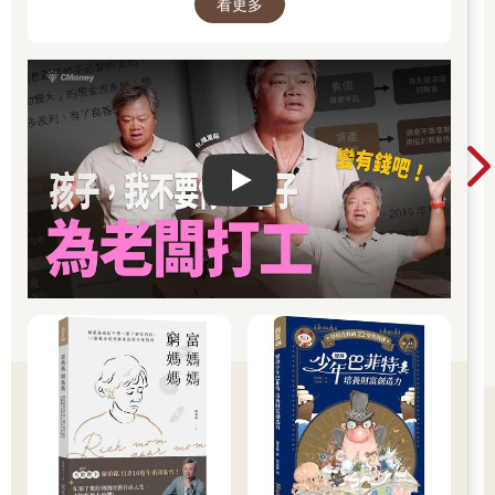
看更多
前進。
富人的書改變了我的人生。直至今日，我的人生依然不斷有變
化。我衷心期待讀者和我一起踏上旅程。對我來說，與價值觀相
同的人一起成長，遠比獨自取得成功更有意義。祝福與我同行的
讀者都能活出自己想要的人生，得到想要的一切。但願各位可以
感受到我的真心，讀到最後一頁。
闔上書頁後，各位就能借助自我成長的力量活出自我，得到目標
明確、充滿熱情的人生，離財富更進一步。各位的變化也會影響
Play video
身邊的人。盼活在百歲世代的你拿起本書的那一刻，就是人生的
轉捩點。
▍克服金錢方面的困擾
克服不了金錢方面的困擾，因而痛苦的人實在太多了。有些人因
為負擔不起醫藥費，無法讓生病的家人或心愛的人就醫；有些人
因為經濟壓力，每天和另一半吵架而離婚；有些人因為有錢，被
親近的朋友背叛或被身邊的人詐騙；有些人因為經濟考量延後、
放棄結婚的打算，或者因為不能滿足另一半或子女的需求，備受
打擊；甚至有人覺得生活太苦，選擇走上輕生之路。金錢問題是
現實生活中揮之不去的困擾。