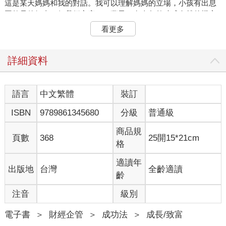
這是某天媽媽和我的對話。我可以理解媽媽的立場，小孩有出息
固然是件好事，但我們家窮了一輩子，有人忽然功成名就的機率
實在不高。後續章節也會再提到，我的家境並不好。直到念國中
看更多
時，我和家人都住在只有蹲式馬桶的老房子，隨時都在欠債，家
裡也曾貼滿紅色封條。媽媽為了還爸爸欠的債，做過汽車旅館房
務，也到過工廠、水餃店打工，從事油漆工、什麼工作都做。即
詳細資料
便是過了數十年的現在，她還在幫人打掃。媽媽不是覺得我不可
靠，只是她已經把那種生活視為理所當然。
可是，我的想法和她不一樣。我的成功機率雖然比較低，但並不
語言
中文繁體
裝訂
是○％，我只要想辦法讓它乘以十、乘以一百就行了。因此，我決
ISBN
9789861345680
分級
普通級
定和富人或成功人士進行對話。因為我認為，比起尚未致富的
人，已經擁有財富的人提出的建議更接近正確答案。
商品規
我開始尋找世界各地的富人和成功者。令人慶幸的是，他們早就
頁數
368
25開15*21cm
格
準備好向我這樣的人提出建議。不只是我，而是全世界的人。他
們每個人都根據自身的經驗與知識，撰寫了書籍。
適讀年
出版地
台灣
全齡適讀
只要是他們的書，我都不會錯過。為了增加閱讀量，我決定每天
齡
早上六點就起床。不，這樣還不夠，我提早到清晨四點半起床。
清晨四點半起床，結束簡單的例行公事以後，我就會開始看書。
注音
級別
除了利用零碎時間看書，我也會在通勤時聽有聲書。我一年的閱
讀量超過一百本，類型涵蓋自我成長和金融管理，每本書都受到
電子書
＞
財經企管
＞
成功法
＞
成長/致富
了世人的肯定。