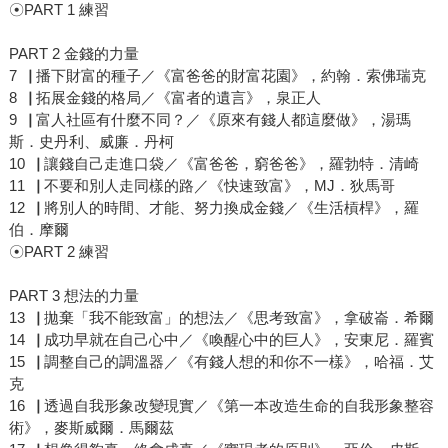
☉PART 1 練習
PART 2 金錢的力量
7▕ 播下財富的種子／《富爸爸的財富花園》，約翰．索佛瑞克
8▕ 拓展金錢的格局／《富者的遺言》，泉正人
9▕ 富人社區有什麼不同？／《原來有錢人都這麼做》，湯瑪
斯．史丹利、威廉．丹柯
10▕ 讓錢自己走進口袋／《富爸爸，窮爸爸》，羅勃特．清崎
11▕ 不要和別人走同樣的路／《快速致富》，MJ．狄馬哥
12▕ 將別人的時間、才能、努力換成金錢／《生活槓桿》，羅
伯．摩爾
☉PART 2 練習
PART 3 想法的力量
13▕ 拋棄「我不能致富」的想法／《思考致富》，拿破崙．希爾
14▕ 成功早就在自己心中／《喚醒心中的巨人》，安東尼．羅賓
15▕ 調整自己的調溫器／《有錢人想的和你不一樣》，哈福．艾
克
16▕ 透過自我形象改變現實／《第一本改造生命的自我形象整容
術》，麥斯威爾．馬爾茲