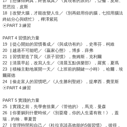
17▕ 想像得夠真，終會成真／《實現者的原則》，亞倫．皮斯、
芭芭拉．皮斯
18▕ 改變大腦，才能改變人生／《別再錯用你的腦，七招用腦法
終結分心與瞎忙》，樺澤紫苑
☉PART 3 練習
PART 4 習慣的力量
19▕ 從心開始的習慣養成／《與成功有約》，史蒂芬．柯維
20▕ 越過不可能吧／《贏家心態》，博多．薛弗
21▕ 習慣塑造了我／《原子習慣》，詹姆斯．克利爾
22▕ 清晨早起，改寫人生／《清晨五點俱樂部》，羅賓．夏瑪
23▕ 積極主動地展開一天／《上班前的關鍵一小時》，哈爾．埃
爾羅德
24▕ 偷走富人的習慣吧／《人生勝利聖經》，提摩西．費里斯
☉PART 4 練習
PART 5 實踐的力量
25▕ 實踐之前，先學會捨棄／《管他的》，馬克．曼森
26▕ 你要躺到什麼時候／《別耍廢，你的人生還有救！》，蓋
瑞．約翰．畢夏普
27▕ 管理時間和自己／《杜拉克談高效能的5個習慣》，彼得．