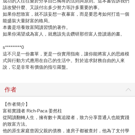
成功的人往往樂於分享自己獨有的法則與原則。這本書告訴我們
該改變什麼、又該付出多少努力等許多重要的事。
如果你想致富，就不該妄想一夜暴富，而是要思考如何打造一個
能盛裝大量財富的格局。
本書是培養致富閱讀習慣的著作。
如果你渴望成為富人，就應該先去鑽研那些富人曾讀過的書。
s*********0
這不只是一份書單，更是一份實用指南，讓你能將富人的思維模
式與行動方式應用在自己的生活中。對於追求財務自由的人來
說，它是非常有價值的指引羅盤。
作者
【作者簡介】
富裕實踐者 Rich-Paca 姜然柱
從閱讀翻轉人生，擁有數十萬追蹤者，致力分享普通人也能實踐
的致富方法。
他的原生家庭曾因父親的債務，連房子都被查封，他為了支付學