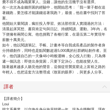
費不得不成為職業軍人。沒錢，讓他的生活幾乎沒有選擇。
在一次次為金錢所困的經驗中，他開始思考：「我一輩子都在追
著錢跑，要怎樣才能讓錢追著我跑？」最後，他在書中找到了答
案。
他開始大量閱讀，瘋狂投入學習。效法那些富人實踐過的方法：
清晨起床冥想、書寫肯定句與日記、持續閱讀、運動。3年內，名
下便擁有兩間公寓。他也挑戰了各種行業，在退伍第二年實現年
薪數十萬美元。
如今，他以閱讀筆記、手帳、計畫本等自我成長產品的製作者身
分持續創作，同時也是點閱數超過5,000萬的社群網站創作者。至
今，他仍讓自己的一天像48小時般運轉，全心投入行動，只為傳
遞一個訊息：即使出身貧困，只要下定決心，也能改變人生。
隨著越來越多人聽見他的聲音，這個從世襲貧窮走上富裕之路的
年輕人，也把這套方法整理成《致富的眼界》，與更多人分享。
譯者
【譯者簡介】
Loui
韓文系畢業，以交換生身分旅居韓國一年。現為全職翻譯，譯有