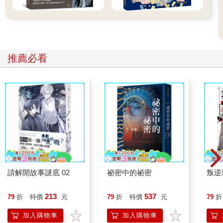
以我為例，我從小就知道：人要是沒錢，就得不斷面對煩惱、擔
憂、困境。在我七、八歲左右時，曾和奶奶一起拉著裝廢紙的推
車去資源回收站。我對奶奶說，我想自己拉看看，她答應了。於
是，我開心地拉著推車，走在奶奶前面。但早知道就不要這樣了
──因為人一旦得意忘形，必然會闖禍。
推車撞上一輛停在路邊的汽車。我已經盡量放慢速度，但那時年
推薦必看
紀太小、力氣不夠，無力煞住推車。沒多久，有位大叔下車檢
查。奶奶大吃一驚，連忙跑過來，不停向他道歉。我像個笨蛋一
樣，漲紅著臉站在原地，一句話都說不出口。那時候，我雖然感
到抱歉，卻更煩惱「萬一他說要賠錢怎麼辦？」、「我們家這麼
窮，怎麼付得起修車費？」。儘管我當時年紀小，也知道家裡的
狀況不好，所以十分害怕。幸好車子沒什麼損傷，大叔直接讓我
們離開，不和我們計較，但我依舊忘不了那短短的幾分鐘。
另一件事發生在我國中的時候。那天我在家休息，聽到門鈴響
起，接著一群來自法院的人走進家裡，開始在房子的每個角落貼
請解開故事謎底 02
祕密中的祕密
叛逆
上紅色的標籤。沙發、電視、冰箱等，只要是有價值的全被貼上
了標籤。我在電視劇和電影中看過類似的場景，知道這些紅色標
213
537
79
折
特價
元
79
折
特價
元
79
折
籤的意思。我覺得很悲傷，驚恐地想著「被掃地出門的時候，連
家電和家具都帶不走啊」、「萬一被趕出去，我們一家人該到哪
加入購物車
加入購物車
裡生活呢」。