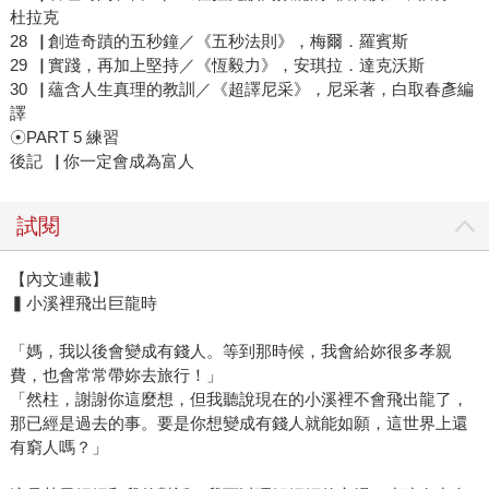
杜拉克
28▕ 創造奇蹟的五秒鐘／《五秒法則》，梅爾．羅賓斯
29▕ 實踐，再加上堅持／《恆毅力》，安琪拉．達克沃斯
30▕ 蘊含人生真理的教訓／《超譯尼采》，尼采著，白取春彥編
譯
☉PART 5 練習
後記▕ 你一定會成為富人
試閱
【內文連載】
▍小溪裡飛出巨龍時
「媽，我以後會變成有錢人。等到那時候，我會給妳很多孝親
費，也會常常帶妳去旅行！」
「然柱，謝謝你這麼想，但我聽說現在的小溪裡不會飛出龍了，
那已經是過去的事。要是你想變成有錢人就能如願，這世界上還
有窮人嗎？」