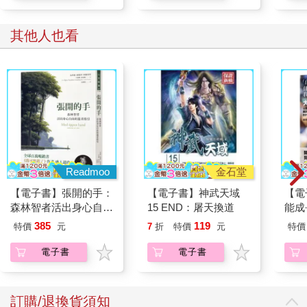
幾天後，朋友來找我玩。現在想想，當時真不應該帶他回家。他
進門的時候，問了我一句話：
其他人也看
「然柱，這些標籤是怎麼回事啊？」
我明明很清楚家裡為什麼被貼上紅色的標籤，也知道它們代表什
麼意思，但我說不出口，只能隨便回了一句「那沒什麼，很快就
會撕掉」，敷衍過去。我的臉變得火熱，恨不得躲進老鼠洞。自
尊瞬間全崩塌了。真希望時間快轉，讓那些標籤在朋友的腦海中
消失。
Readmoo
金石堂
成年之後，金錢方面的困擾還是追著我跑。我的家境未曾好轉，
【電子書】張開的手：
【電子書】神武天域
【電
我仍然拿不到零用錢。我最大的壓力來源就是學費。雖然國立大
森林智者活出身心自由
15 END：屠天換道
能成
學的費用較低，但對我來說還是負擔沉重。那時，「軍人獎學
的溫柔指引
我的
金」映入我的眼簾。這個制度適用於預備軍官，多簽四年兵役，
385
119
特價
元
7
折
特價
元
特價
就能得到四年的獎學金支援。就是這個！我不用擔心大學學費
電子書
電子書
了！於是我申請了軍人獎學金，兵役從兩年延長到六年四個月。
這就是我成為職業軍人的主要契機。我以前認為這是個很好的決
定，不但能獲得學費，也有穩定的工作。但如今回頭看，我發現
那其實是個悲傷的決定。在我思考夢想之前，財務狀況已經決定
訂購/退換貨須知