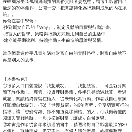
在韓國深受15萬粉絲追捧的富裕實踐者姜然柱，精選出影響自己
最深的30本鉅作，公開一套「把閱讀轉化為行動與成果的內在系
統」。
你會在書中學會：
‧找到屬於自己的「Why」，制定具體的目標與行動計畫。
‧把富人的哲學、策略與行動方式應用到自己的生活中。
‧建立能長期複利、持續推動人生前進的思維與習慣。
當你循著這位平凡青年邁向財富自由的實踐路徑，財富自由就不
再是別人的故事。
【本書特色】
①很多人口口聲聲說「我想成功」、「我想致富」，可是就算閱
讀了許多勵志、商管、投資理財書籍，多半只是聽過就算、看過
就忘，閱讀始終停留在輸入，從未轉化為行動。作者以自己靠瘋
狂閱讀自我提升、打破「世襲貧窮」的6年歷程，分享切實可行的
指導，讓「想變有錢、卻不知道從哪開始」的人，可以循著他的
閱讀與實踐軌跡，一步步拓展財富，讓成功自然匯聚。
②本書是作者從多年來讀過的書中，精選出對自己影響最深的30
本鉅作，凝鍊而成，但它不是「有錢人讀什麼書」的摘要整理。