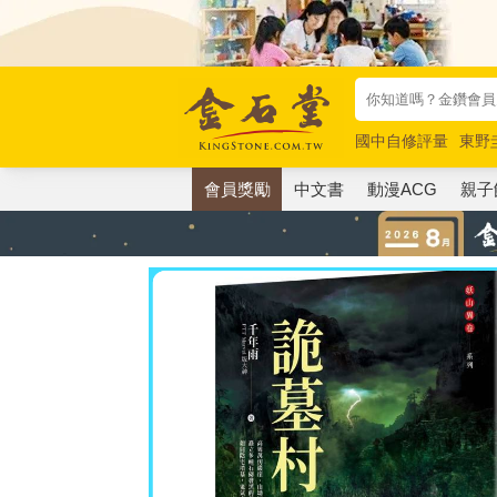
國中自修評量
東野
唯紅花綻放
奧德賽
會員獎勵
中文書
動漫ACG
親子