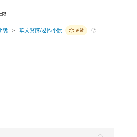
上限
小說
＞
華文驚悚/恐怖小說
追蹤
?