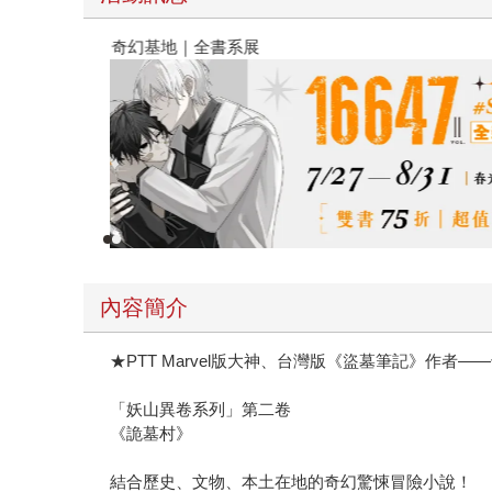
春光ｘ奇幻基地｜全書系展
內容簡介
★PTT Marvel版大神、台灣版《盜墓筆記》作者
「妖山異卷系列」第二卷
《詭墓村》
結合歷史、文物、本土在地的奇幻驚悚冒險小說！