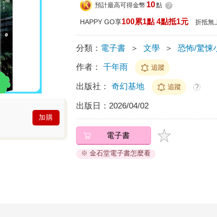
10
預計最高可得金幣
點
?
100累1點 4點抵1元
HAPPY GO享
折抵無
分類：
電子書
＞
文學
＞
恐怖/驚悚
作者：
千年雨
追蹤
出版社：
奇幻基地
追蹤
?
出版日：
2026/04/02
加購
電子書
※ 金石堂電子書怎麼看