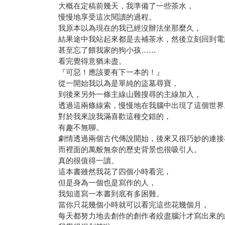
大概在定稿前幾天，我準備了一些茶水，
慢慢地享受這次閱讀的過程。
我原本以為現在的我已經沒辦法坐那麼久，
結果途中我站起來都是去補茶水，然後立刻回到電
甚至忘了餵我家的狗小孩……
看完覺得意猶未盡。
『可惡！應該要有下一本的！』
從一開始我以為是單純的盜墓尋寶，
到後來另外一條主線山難搜尋的主線加入，
透過這兩條線索，慢慢地在我腦中出現了這個世界
對於我來說我滿喜歡這種交錯的，
有趣不無聊。
劇情透過兩個古代傳說開始，後來又很巧妙的連接
而裡面的萬般無奈的歷史背景也很吸引人。
真的很值得一讀。
這本書雖然我花了四個小時看完，
但是身為一個也是寫作的人，
我知道寫一本書到底有多困難。
當你只花幾個小時就可以看完這些花幾個月，
每天都努力地去創作的創作者絞盡腦汁才寫出來的