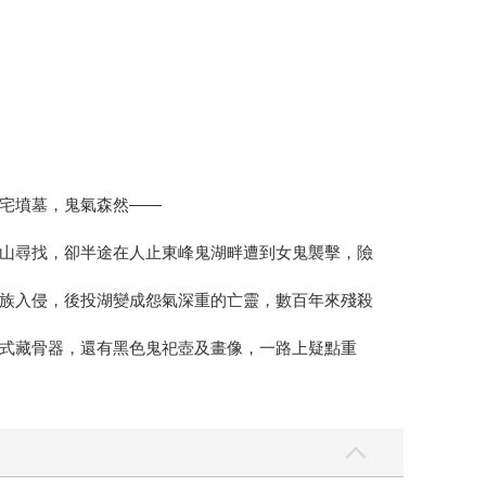
宅墳墓，鬼氣森然——
山尋找，卻半途在人止東峰鬼湖畔遭到女鬼襲擊，險
族入侵，後投湖變成怨氣深重的亡靈，數百年來殘殺
式藏骨器，還有黑色鬼祀壺及畫像，一路上疑點重