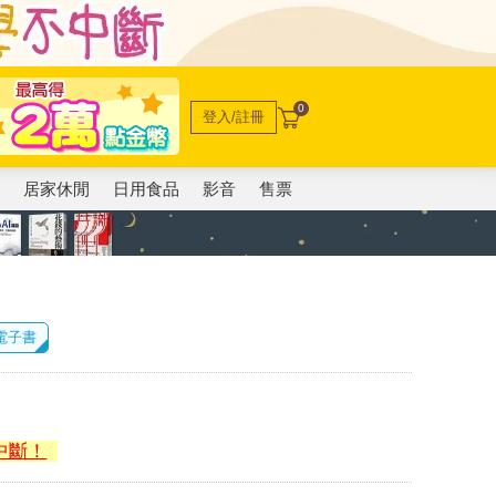
0
登入/註冊
電
居家休閒
日用食品
影音
售票
 電子書
中斷！