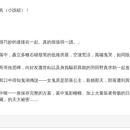
1名（小說組）！
很巧妙的連接在一起。真的很值得一讀。」
落中，矗立多幢石砌發黑的低矮房屋，空淒荒涼，風嘯鬼哭，如同陰
哥哥徐思曄，向好友蕭世耘以及身負驅邪異能的羽田野真求助一起進
其口中得知鬼湖傳說——女鬼原是部落公主，新婚那天，部落遭到異
中唯一一座保存完整的古墓，墓中鬼影幢幢、加上大量裝著骨骸的日
藏」的天大祕密……