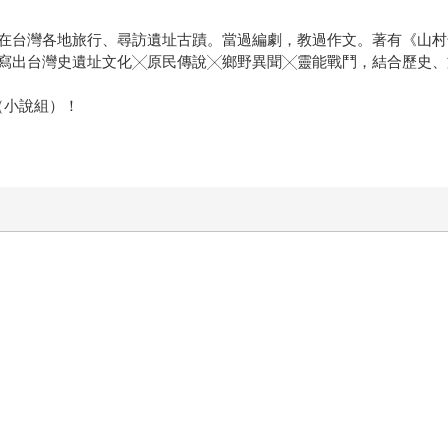
在台灣各地旅行、尋訪遺址古蹟。當過編劇，教過作文。著有《山村
寫出台灣史遺址文化╳原民傳說╳鄉野異聞╳靈能戰鬥，結合歷史、
（小說組）！