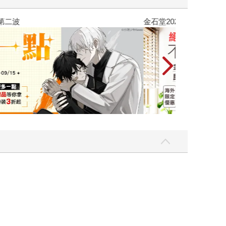
吃一點〉第二波
金石堂2026海