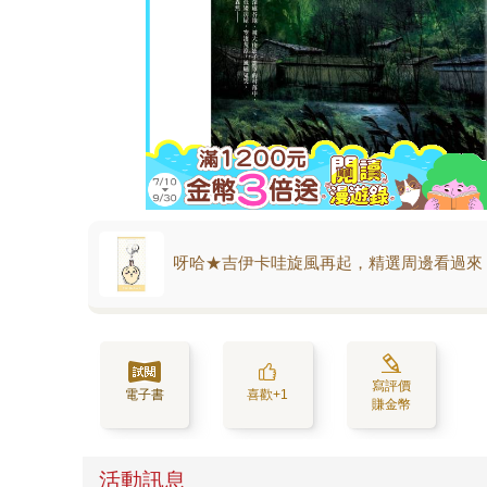
呀哈★吉伊卡哇旋風再起，精選周邊看過來
寫評價
電子書
喜歡+1
賺金幣
活動訊息