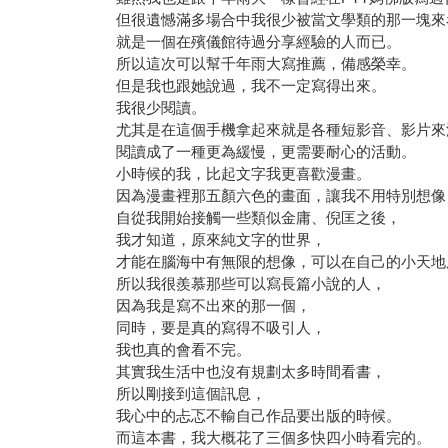
但很遺憾滿多場合中我很少被當文學類的那一塊來
就是一個在殯儀館待過分享經驗的人而已。
所以這次可以幫千年雨大寫推薦，備感榮幸。
但是我也跟她說過，我不一定寫得出來。
我很少閱讀。
尤其是在這個手機拿起來就是各種短影音、影片來
閱讀成了一種更為緩慢，更需要耐心的活動。
小時候的我，比起文字我更喜歡漫畫。
因為漫畫裡那五顏六色的畫面，讓我不用特別想像
自從我開始接觸一些類似金庸、倪匡之後，
我才知道，原來純文字的世界，
才能在腦海中有無限的想像，可以在自己的小天地
所以我很羨慕那些可以寫長篇小說的人，
因為我是寫不出來的那一個，
同時，要是真的寫得不吸引人，
我也真的會看不完。
其實我生活中也沒有規劃太多時間看書，
所以剛接到這個訊息，
我心中的忐忑不輸自己作品要出版的時候。
而這本書，我大概花了三個多快四小時看完的。