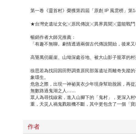
第一卷《靈首村》榮獲第四屆「原創 IP 風雲榜」第
★台灣史遺址文化╳原民傳說╳異界異聞╳靈能戰鬥
暢銷作者大師兄推薦：
「有趣不無聊。劇情透過兩個古代傳說開始，後來又
高聳萬仞巖崖、山坳深處谷地、被大山影子籠罩的村
徐思若為找回因田野調查原民部落遺址而離奇失蹤的
象環生。
危急之際，出現一神祕黃衣少年現身幫助脫困，再從
無數路過鬼湖之人……
眾人為尋找線索，進入山腳下的「鬼村」，更深入村
重，天災人禍鬼戮殺機不斷，其中更包含了一個「寶
作者