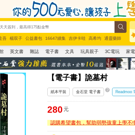
圭吾
楊双子
公益書包
16647續集
吉伊卡哇
高希均
通靈藥師
路邊攤新作
馬斯克
玩具總動員5
超慢跑
館
英文書
雜誌
電子書
文具
玩具親子
3C電玩
家
【電子書】詭墓村
?
紙本平裝
金石堂 電子書
Readmoo
280
元
認購希望書包，幫助弱勢孩童上學不