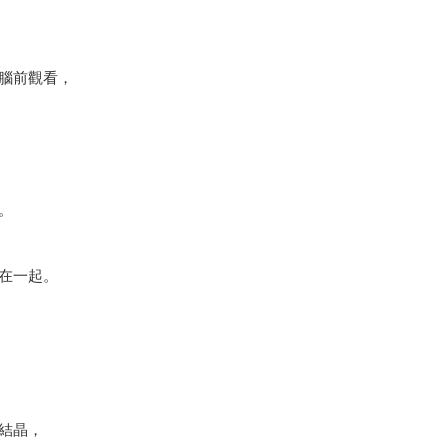
腦前觀看，
。
在一起。
結晶，