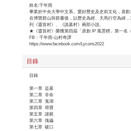
姓名:千年雨
畢業於中央大學中文系。愛好歷史及史前文化，喜歡
在博覽群山與群書後，以歷史為經、天馬行空為緯，
列《靈首村》、《詭墓村》兩部小說。
★《靈首村》榮獲第四屆「原創 IP 風雲榜」第一名
FB：千年雨-山村奇譚
https://www.facebook.com/Lycoris2022
目錄
目錄
第一章 盜墓
第二章 非命
第三章 鬼湖
第四章 尋寶
第五章 謎屍
第六章 傀儡
第七章 破口