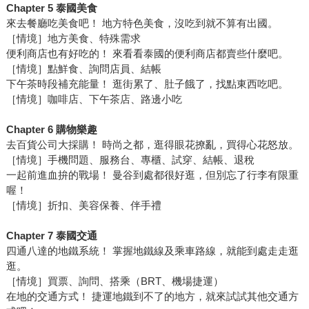
Chapter 5 泰國美食
來去餐廳吃美食吧！ 地方特色美食，沒吃到就不算有出國。
［情境］地方美食、特殊需求
便利商店也有好吃的！ 來看看泰國的便利商店都賣些什麼吧。
［情境］點鮮食、詢問店員、結帳
下午茶時段補充能量！ 逛街累了、肚子餓了，找點東西吃吧。
［情境］咖啡店、下午茶店、路邊小吃
Chapter 6 購物樂趣
去百貨公司大採購！ 時尚之都，逛得眼花撩亂，買得心花怒放。
［情境］手機問題、服務台、專櫃、試穿、結帳、退稅
一起前進血拚的戰場！ 曼谷到處都很好逛，但別忘了行李有限重
喔！
［情境］折扣、美容保養、伴手禮
Chapter 7 泰國交通
四通八達的地鐵系統！ 掌握地鐵線及乘車路線，就能到處走走逛
逛。
［情境］買票、詢問、搭乘（BRT、機場捷運）
在地的交通方式！ 捷運地鐵到不了的地方，就來試試其他交通方