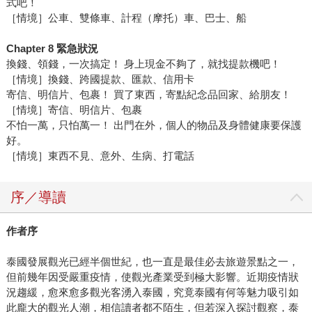
式吧！
［情境］公車、雙條車、計程（摩托）車、巴士、船
Chapter 8 緊急狀況
換錢、領錢，一次搞定！ 身上現金不夠了，就找提款機吧！
［情境］換錢、跨國提款、匯款、信用卡
寄信、明信片、包裹！ 買了東西，寄點紀念品回家、給朋友！
［情境］寄信、明信片、包裹
不怕一萬，只怕萬一！ 出門在外，個人的物品及身體健康要保護
好。
［情境］東西不見、意外、生病、打電話
序／導讀
作者序
泰國發展觀光已經半個世紀，也一直是最佳必去旅遊景點之一，
但前幾年因受嚴重疫情，使觀光產業受到極大影響。近期疫情狀
況趨緩，愈來愈多觀光客湧入泰國，究竟泰國有何等魅力吸引如
此龐大的觀光人潮，相信讀者都不陌生，但若深入探討觀察，泰