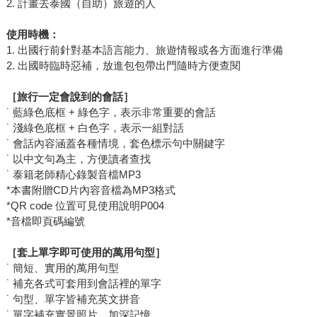
2. 計畫去泰國（自助）旅遊的人
使用時機：
1. 出國行前針對基本語言能力、旅遊情報或各方面進行準備
2. 出國時臨時惡補，放進包包帶出門隨時方便查閱
［旅行一定會說到的會話］
˙ 藍綠色底框 + 綠色字，表示非常重要的會話
˙ 淺綠色底框 + 白色字，表示一組對話
˙ 會話內容涵蓋各種情境，套色標示句中關鍵字
˙ 以中文句為主，方便讀者查找
˙ 泰籍老師精心錄製音檔MP3
*本書附贈CD片內容音檔為MP3格式
*QR code 位置可見使用說明P004
*音檔即頁碼編號
［套上單字即可使用的萬用句型］
˙ 簡短、實用的萬用句型
˙ 補充各式可套用到會話裡的單字
˙ 句型、單字皆補充英文拼音
˙ 單字補充實景照片，加深記憶