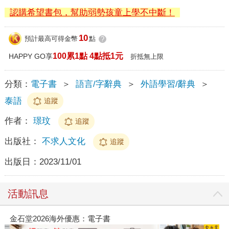
認購希望書包，幫助弱勢孩童上學不中斷！
10
預計最高可得金幣
點
?
100累1點 4點抵1元
HAPPY GO享
折抵無上限
分類：
電子書
＞
語言/字辭典
＞
外語學習/辭典
＞
泰語
追蹤
作者：
璟玟
追蹤
出版社：
不求人文化
追蹤
出版日：
2023/11/01
活動訊息
金石堂2026海外優惠：電子書