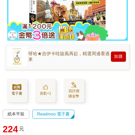
呀哈★吉伊卡哇旋風再起，精選周邊看過
加購
來
寫評價
電子書
喜歡+1
賺金幣
紙本平裝
Readmoo 電子書
224
元