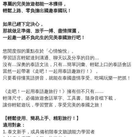
專屬的完美旅遊都能一本獲得，
輕鬆上路、零負擔出國趣泰國玩！
如果已經下定決心，
那就做足準備、放手一搏、盡情揮灑，
一起趣一趟不負此生的完美泰國旅行吧！
悠閒度假的重點在於「心情愉悅」。
學習語言輕鬆達到溝通、聊天以及分享的目的…
沒有…深奧的泰語文法，只有…簡單詞彙、輕鬆上口的泰語會話
當然一起帶著《走吧！一起用泰語趣旅行！》，
只要看得懂英語拼音，就能在泰國盡情享受、吃喝玩樂一把抓！
《走吧！一起用泰語趣旅行！》擁有但不只有……
輕薄尺寸、必備旅遊會話單字、工具書、隨身音檔下載，
讓你輕鬆遊玩，學習豐富，享受完美的泰國之旅！
【輕鬆使用、簡易上手、精彩旅行！】
適用對象：
1. 泰文新手，或具備初階泰文聽讀能力學習者