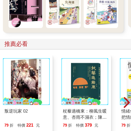
推薦必看
叛逆玩家 02
杖藜過橋東：柳風生暖
情緒
意、杏雨不濕衣；陳亮
把情
恭談以心轉境的適齡漫
誰都
221
379
79
折
特價
元
79
折
特價
元
79
折
想