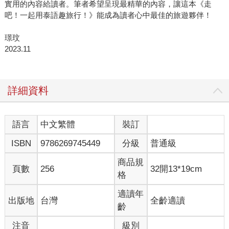
實用的內容給讀者。筆者希望呈現最精華的內容，讓這本《走
吧！一起用泰語趣旅行！》能成為讀者心中最佳的旅遊夥伴！
璟玟
2023.11
詳細資料
語言
中文繁體
裝訂
ISBN
9786269745449
分級
普通級
商品規
頁數
256
32開13*19cm
格
適讀年
出版地
台灣
全齡適讀
齡
注音
級別