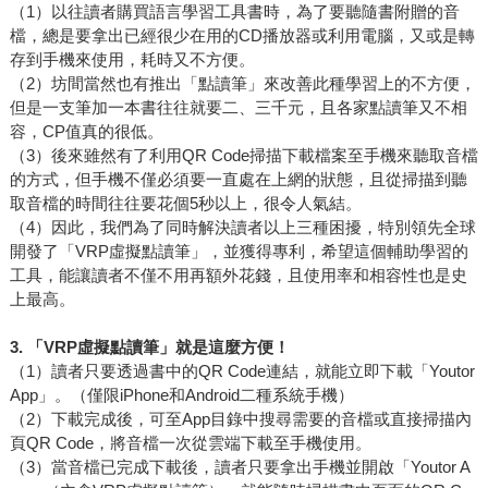
（1）以往讀者購買語言學習工具書時，為了要聽隨書附贈的音
檔，總是要拿出已經很少在用的CD播放器或利用電腦，又或是轉
存到手機來使用，耗時又不方便。
（2）坊間當然也有推出「點讀筆」來改善此種學習上的不方便，
但是一支筆加一本書往往就要二、三千元，且各家點讀筆又不相
容，CP值真的很低。
（3）後來雖然有了利用QR Code掃描下載檔案至手機來聽取音檔
的方式，但手機不僅必須要一直處在上網的狀態，且從掃描到聽
取音檔的時間往往要花個5秒以上，很令人氣結。
（4）因此，我們為了同時解決讀者以上三種困擾，特別領先全球
開發了「VRP虛擬點讀筆」，並獲得專利，希望這個輔助學習的
工具，能讓讀者不僅不用再額外花錢，且使用率和相容性也是史
上最高。
3.
「VRP虛擬點讀筆」就是這麼方便！
（1）讀者只要透過書中的QR Code連結，就能立即下載「Youtor
App」。（僅限iPhone和Android二種系統手機）
（2）下載完成後，可至App目錄中搜尋需要的音檔或直接掃描內
頁QR Code，將音檔一次從雲端下載至手機使用。
（3）當音檔已完成下載後，讀者只要拿出手機並開啟「Youtor A