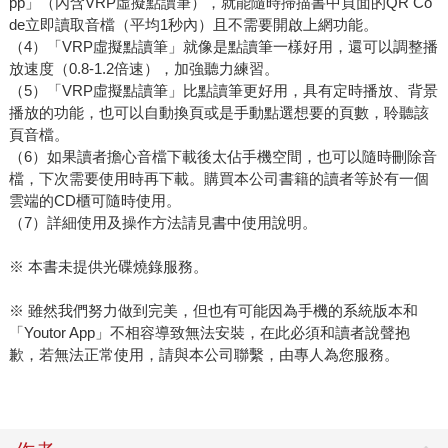
pp」（內含VRP虛擬點讀筆），就能隨時掃描書中頁面的QR Co
de立即讀取音檔（平均1秒內）且不需要開啟上網功能。
（4）「VRP虛擬點讀筆」就像是點讀筆一樣好用，還可以調整播
放速度（0.8-1.2倍速），加強聽力練習。
（5）「VRP虛擬點讀筆」比點讀筆更好用，具有定時播放、背景
播放的功能，也可以自動換頁或是手動點選想要的頁數，聆聽該
頁音檔。
（6）如果讀者擔心音檔下載後太佔手機空間，也可以隨時刪除音
檔，下次需要使用時再下載。購買本公司書籍的讀者等於有一個
雲端的CD櫃可隨時使用。
（7）詳細使用及操作方法請見書中使用說明。
※ 本書未提供光碟燒錄服務。
※ 雖然我們努力做到完美，但也有可能因為手機的系統版本和
「Youtor App」不相容導致無法安裝，在此必須和讀者說聲抱
歉，若無法正常使用，請與本公司聯繫，由專人為您服務。