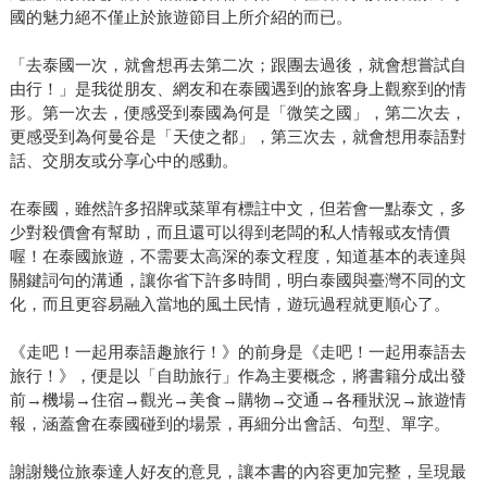
國的魅力絕不僅止於旅遊節目上所介紹的而已。
「去泰國一次，就會想再去第二次；跟團去過後，就會想嘗試自
由行！」是我從朋友、網友和在泰國遇到的旅客身上觀察到的情
形。第一次去，便感受到泰國為何是「微笑之國」，第二次去，
更感受到為何曼谷是「天使之都」，第三次去，就會想用泰語對
話、交朋友或分享心中的感動。
在泰國，雖然許多招牌或菜單有標註中文，但若會一點泰文，多
少對殺價會有幫助，而且還可以得到老闆的私人情報或友情價
喔！在泰國旅遊，不需要太高深的泰文程度，知道基本的表達與
關鍵詞句的溝通，讓你省下許多時間，明白泰國與臺灣不同的文
化，而且更容易融入當地的風土民情，遊玩過程就更順心了。
《走吧！一起用泰語趣旅行！》的前身是《走吧！一起用泰語去
旅行！》，便是以「自助旅行」作為主要概念，將書籍分成出發
前→機場→住宿→觀光→美食→購物→交通→各種狀況→旅遊情
報，涵蓋會在泰國碰到的場景，再細分出會話、句型、單字。
謝謝幾位旅泰達人好友的意見，讓本書的內容更加完整，呈現最