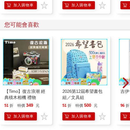
加入購物車
加入購物車
您可能會喜歡
【Timo】復古浪潮 經
2026第12屆希望書包
吉伊
典積木相機 禮物
組／文具組
349
500
51
折
特價
元
51
折
特價
元
96
折
加入購物車
加入購物車