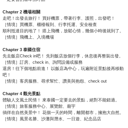
Chapter 2 機場相關
走吧！出發去旅行！ 買好機票，帶著行李、護照，出發吧！
［情境］買機票、櫃檯報到、行李托運、安全檢查
順利抵達目的地了！ 搭上飛機，放鬆心情，幾個小時後就到了。
［情境］飛機上、入境機場
Chapter 3 泰國住宿
先去飯店Check in吧！ 先到飯店放個行李，休息後再整裝出發。
［情境］訂房、check in、詢問設備或服務
退房！往下個地點前進！ 以飯店為中心，玩遍附近景點後再移動
吧！
［情境］客房服務、尋求幫忙、讚美與抱怨、check out
Chapter 4 觀光景點
體驗人文風土民情！ 來泰國一定要去的景點，絕對不能錯過。
［情境］旅客服務中心、展覽館、廟宇
徜徉在自然美景中！ 花個一天的時間，離開都市，擁抱大自然。
［情境］風景名勝、沙灘與潛水、一日遊、紀念品店