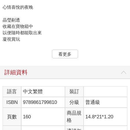
心情喜悅的夜晚
晶瑩剔透
收藏在寶物箱中
以便隨時都能取出來
凝視賞玩
只要心中記得自己擁有
看更多
那些的璀璨光影
就能在今後的日子裡繼續存活
詳細資料
悲傷的夜晚
懷想著遠方
語言
中文繁體
裝訂
ISBN
9789861799810
分級
普通級
例如沉睡在海底深處的鯨魚屍骨
例如太空銀河中一顆星子
商品規
頁數
160
14.8*21*1.20
格
不論是這條生命還是這份心情
抑或是遠方的這顆星子墜落