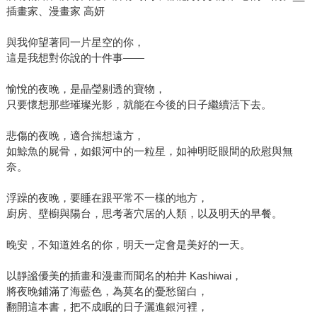
插畫家、漫畫家 高妍
與我仰望著同一片星空的你，
這是我想對你說的十件事——
愉悅的夜晚，是晶瑩剔透的寶物，
只要懷想那些璀璨光影，就能在今後的日子繼續活下去。
悲傷的夜晚，適合揣想遠方，
如鯨魚的屍骨，如銀河中的一粒星，如神明眨眼間的欣慰與無
奈。
浮躁的夜晚，要睡在跟平常不一樣的地方，
廚房、壁櫥與陽台，思考著穴居的人類，以及明天的早餐。
晚安，不知道姓名的你，明天一定會是美好的一天。
以靜謐優美的插畫和漫畫而聞名的柏井 Kashiwai，
將夜晚鋪滿了海藍色，為莫名的憂愁留白，
翻開這本書，把不成眠的日子灑進銀河裡，