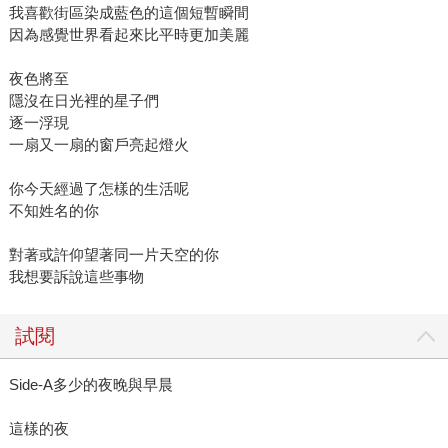
我喜歡街區染成藍色的這個短暫瞬間
因為感覺世界看起來比平時更加美麗
夜色將至
隱沒在日光裡的星子們
逐一浮現
一扇又一扇的窗戶亮起燈火
你今天經過了怎樣的生活呢
不知姓名的你
對著或許仰望著同一片天空的你
我想要訴說這些事物
試閱
Side-A多少的夜晚與早晨
這樣的夜