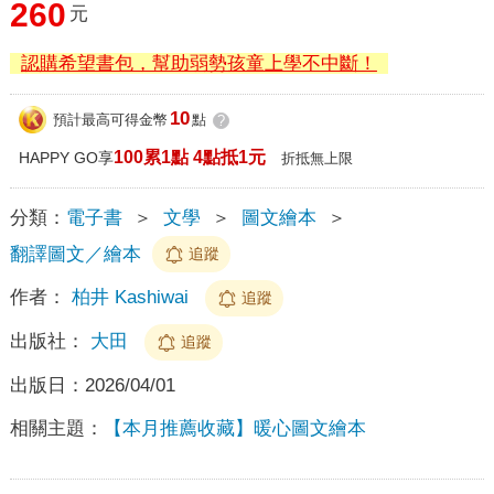
260
元
認購希望書包，幫助弱勢孩童上學不中斷！
10
預計最高可得金幣
點
?
100累1點 4點抵1元
HAPPY GO享
折抵無上限
分類：
電子書
＞
文學
＞
圖文繪本
＞
翻譯圖文／繪本
追蹤
作者：
柏井 Kashiwai
追蹤
出版社：
大田
追蹤
出版日：
2026/04/01
相關主題：
【本月推薦收藏】暖心圖文繪本