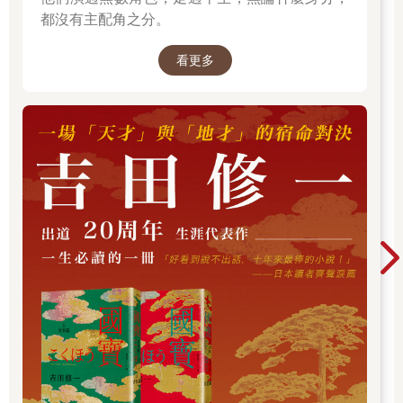
壁櫥深處的黑暗
都沒有主配角之分。
是通往某處的入口
看更多
陽台
夏日溫熱的晚風
月光璀璨耀眼
旁邊閃爍的星星是什麼呢
遠方傳來貓叫聲
難以入睡的夜晚
想著睡著的萬物
轉角那戶人家養的狗
窩在汽車陰影下的貓
牧場裡的羊隻們
迫不及待春天到來的熊
列柱般矗立在海中
的鯨魚群