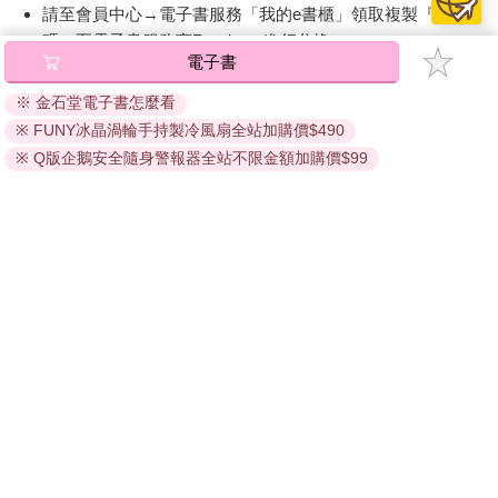
請至會員中心→電子書服務「我的e書櫃」領取複製『兌換
碼』至電子書服務商Readmoo進行兌換。
電子書
退換貨須知：
※ 金石堂電子書怎麼看
因版權保護，您在金石堂所購買的電子書僅能以金石堂專屬
※ FUNY冰晶渦輪手持製冷風扇全站加購價$490
的閱讀軟體開啟閱讀，無法以其他閱讀器或直接下載檔案。
依據「消費者保護法」第19條及行政院消費者保護處公告之
※ Q版企鵝安全隨身警報器全站不限金額加購價$99
「通訊交易解除權合理例外情事適用準則」，非以有形媒介
提供之數位內容或一經提供即為完成之線上服務，經消費者
事先同意始提供。（如：電子書、電子雜誌、下載版軟體、
虛擬商品…等），
不受「網購服務需提供七日鑑賞期」的限
制
。為維護您的權益，建議您先使用「試閱」功能後再付款
購買。