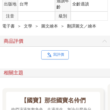
適讀年
出版地
台灣
全齡適讀
都只不過是神明眨眼間發生的瑣事
齡
然而這份感傷
注音
級別
確實存在我心中
讓人覺得無奈也很欣慰
電子書
＞
文學
＞
圖文繪本
＞
翻譯圖文／繪本
心浮氣躁的夜晚
商品評價
睡在
跟平常不一樣的地方
寫評價
廚房
冰箱的
相關主題
低吼聲和溫度
明天早飯
要做些什麼呢
壁櫥
【國寶】那些國寶名伶們
思索著人類
生活在洞穴裡的時代
他們演過無數角色，走過半生，無論什麼身分，