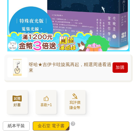
呀哈★吉伊卡哇旋風再起，精選周邊看過
加購
來
寫評價
好書
喜歡+1
賺金幣
?
紙本平裝
金石堂 電子書