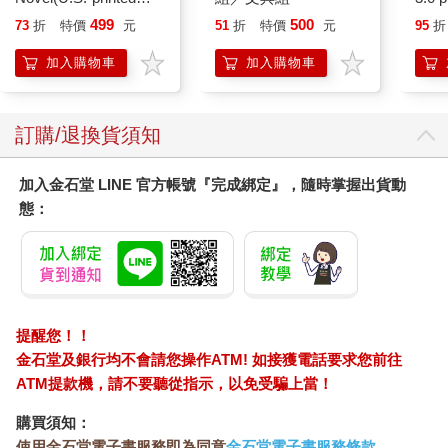
edition)
黑 
499
500
73
折
特價
元
51
折
特價
元
95
折
加入購物車
加入購物車
訂購/退換貨須知
加入金石堂 LINE 官方帳號『完成綁定』，隨時掌握出貨動
態：
提醒您！！
金石堂及銀行均不會請您操作ATM! 如接獲電話要求您前往
ATM提款機，請不要聽從指示，以免受騙上當！
購買須知：
使用金石堂電子書服務即為同意
金石堂電子書服務條款
。