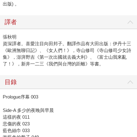
出版) 。
譯者
張秋明
資深譯者。喜愛注目向田邦子。翻譯作品有大田出版：伊丹十三
《歐洲無聊日記》、《女人們！》，寺山修司《寺山修司少女詩
集》，澎湃野吉《第一次出國就去義大利》、《富士山我來亂
了！》，新井一二三《我們與台灣的距離》等書。
目錄
Prologue序幕 003
Side-A 多少的夜晚與早晨
這樣的夜 011
悲傷的夜 023
藍色絲巾 033