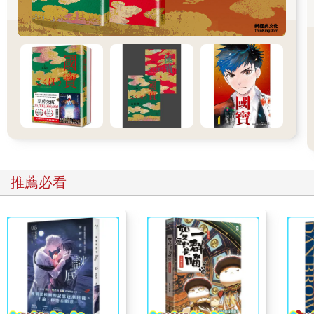
我試著配合
牠們的呼吸
發出鼻息
心情煩悶的夜晚
用力拍打枕頭後
輕撫著說聲抱歉
泡一個舒服的熱水澡
拿出特意留下來的甜點
鬆軟的棉被
推薦必看
好整以暇之後
調暗房內的光線
打算播放
已經看過無數次的
心愛電影