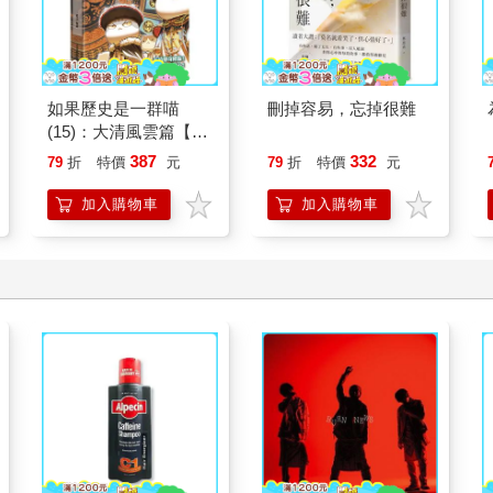
如果歷史是一群喵
刪掉容易，忘掉很難
(15)：大清風雲篇【萌
貓漫畫學歷史】
387
332
79
折
特價
元
79
折
特價
元
加入購物車
加入購物車