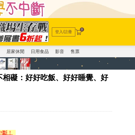
0
登入/註冊
電
居家休閒
日用食品
影音
售票
不相礙：好好吃飯、好好睡覺、好
中斷！