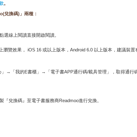
款
。
o(兌換碼)」兩種：
，點選線上閱讀直接開啟閱讀。
佳的線上瀏覽效果， iOS 16 或以上版本，Android 6.0 以上版本，
心」→「我的E書櫃」→「電子書APP通行碼/載具管理」，取得通
『兌換碼』至電子書服務商Readmoo進行兌換。
金石堂專屬的閱讀軟體開啟閱讀，無法以其他閱讀器或直接下載檔案
保護處公告之「通訊交易解除權合理例外情事適用準則」，非以有形媒
雜誌、下載版軟體、虛擬商品…等），
不受「網購服務需提供七日鑑