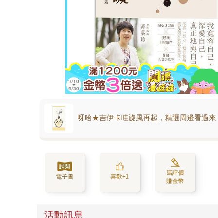
呀哈★吉伊卡哇旋風再起，精選周邊看過來
寫評價
電子書
喜歡+1
賺金幣
活動訊息