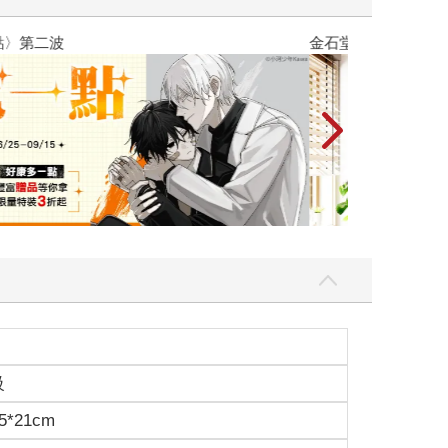
吃一點〉第二波
金石堂2026海
級
5*21cm