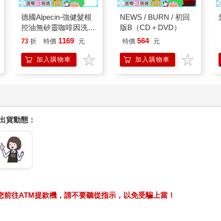
德國Alpecin-強健髮根
NEWS / BURN / 初回
控油無矽靈咖啡因洗髮
版B（CD＋DVD）
凝露375ml/瓶-C1強健
1169
564
73
折
特價
元
特價
元
髮根(護髮洗髮精/男士
調理頭皮洗髮液/0矽靈
加入購物車
加入購物車
滋潤洗頭髮水/一般髮
質適用)
握出貨動態：
求您前往ATM提款機，請不要聽從指示，以免受騙上當！