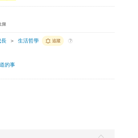
上限
成長
＞
生活哲學
追蹤
?
道的事