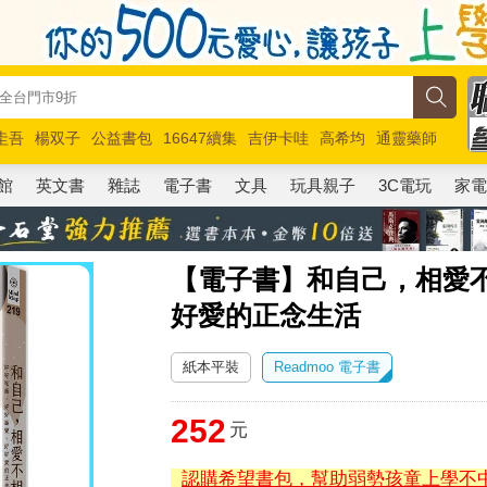
圭吾
楊双子
公益書包
16647續集
吉伊卡哇
高希均
通靈藥師
路邊攤新作
馬斯克
玩具總動員5
超慢跑
館
英文書
雜誌
電子書
文具
玩具親子
3C電玩
家
【電子書】和自己，相愛
好愛的正念生活
紙本平裝
Readmoo 電子書
252
元
認購希望書包，幫助弱勢孩童上學不