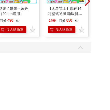
悠遊卡錶帶－藍色
【太星電工】風神14
【電子
（20mm適用）
吋壁式通風扇(吸排風
店
機)
490
850
25
特價
元
特價
元
特價
1499
加入購物車
加入購物車