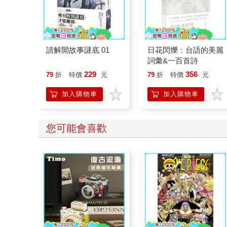
請解開故事謎底 01
日花閃爍：台語的美麗
詞彙&一百首詩
229
356
79
折
特價
元
79
折
特價
元
加入購物車
加入購物車
您可能會喜歡