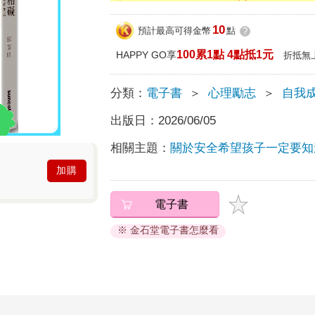
10
預計最高可得金幣
點
?
100累1點 4點抵1元
HAPPY GO享
折抵無
分類：
電子書
＞
心理勵志
＞
自我
出版日：
2026/06/05
相關主題：
關於安全希望孩子一定要知
加購
電子書
※ 金石堂電子書怎麼看