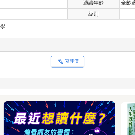
適讀年齡
全齡
級別
哲學
寫評價