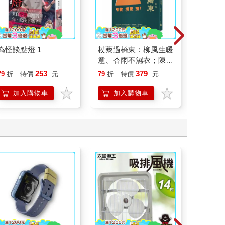
為怪談點燈 1
杖藜過橋東：柳風生暖
請解開故
意、杏雨不濕衣；陳亮
恭談以心轉境的適齡漫
253
379
79
折
特價
元
79
折
特價
元
79
折
想
加入購物車
加入購物車
加