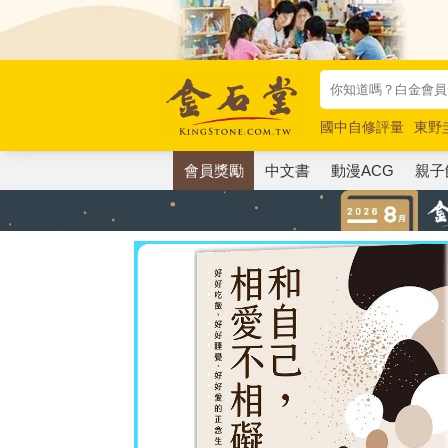
國中自修評量
東野
唯紅花綻放
奧德賽
會員獎勵
中文書
動漫ACG
親子