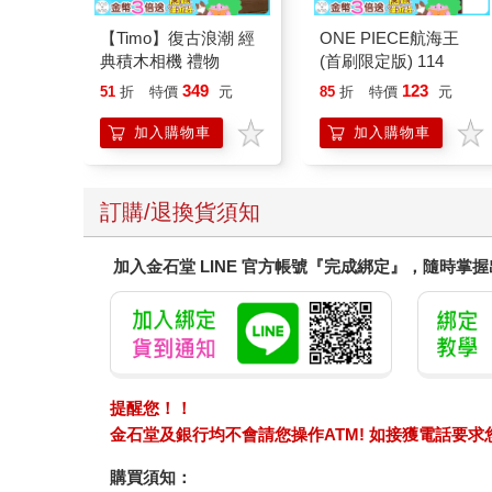
【Timo】復古浪潮 經
ONE PIECE航海王
典積木相機 禮物
(首刷限定版) 114
349
123
51
折
特價
元
85
折
特價
元
加入購物車
加入購物車
訂購/退換貨須知
加入金石堂 LINE 官方帳號『完成綁定』，隨時掌
提醒您！！
金石堂及銀行均不會請您操作ATM! 如接獲電話要
購買須知：