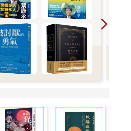
你是
瞧不
人活
自己
服、
本書