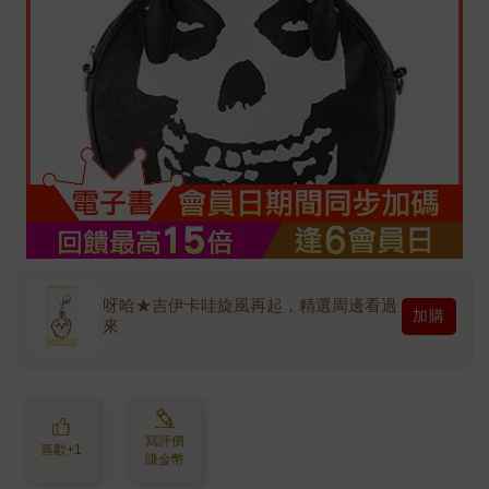
呀哈★吉伊卡哇旋風再起，精選周邊看過
加購
來
寫評價
喜歡+1
賺金幣