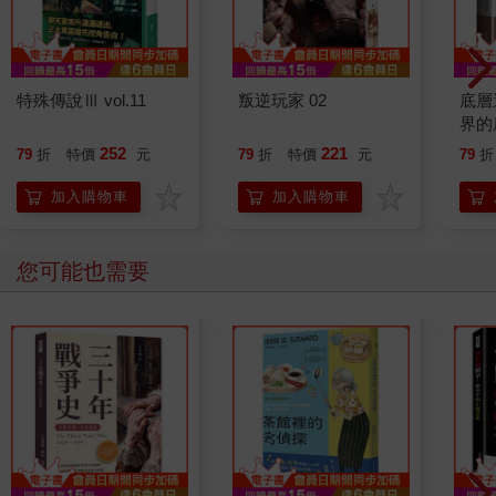
特殊傳說Ⅲ vol.11
叛逆玩家 02
底層
界的
252
221
79
折
特價
元
79
折
特價
元
79
折
加入購物車
加入購物車
您可能也需要