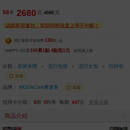
2680
58
折
元
4590
元
認購希望書包，幫助弱勢孩童上學不中斷！
130
預計最高可得金幣
點
?
100累1點 4點抵1元
HAPPY GO享
折抵無上限
分類：
居家休閒
＞
流行包袋
＞
流行女包
＞
托特包
追蹤
品牌：
MODACore摩達客
追蹤
信用卡分期：
6
期
0
利率 每期
447
元
更多分期
商品介紹