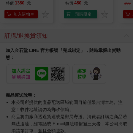
式耳機
1380
480
特價
元
特價
元
299
加入購物車
預購限定
訂購/退換貨須知
加入金石堂 LINE 官方帳號『完成綁定』，隨時掌握出貨動
態：
商品運送說明：
本公司所提供的產品配送區域範圍目前僅限台灣本島。注
意！收件地址請勿為郵政信箱。
商品將由廠商透過貨運或是郵局寄送。消費者訂購之商品若
無法送達，經電話或 E-mail無法聯繫逾三天者，本公司將取
消該筆訂單，並且全額退款。