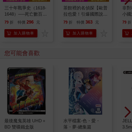
三十年戰爭史（1618-
茶館裡的名偵探【歐普
非對
1648）──死亡數百萬
拉也愛！引爆國際說書
小國
人，歐洲最血腥的宗教
網紅數十萬則好評《茶
戰爭
296
363
79
折
特價
元
79
折
特價
元
79
折
戰爭
館裡的嫌疑人》續作】
摩爾
解析
加入購物車
加入購物車
衝突
您可能會喜歡
最後魔鬼英雄 UHD＋
水平檔案-色・愛・
JEL
BD 雙碟鐵盒版
落・夢-總集篇
3.