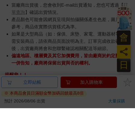
當廠商出貨後，您會收到E-mail出貨通知，您也可透過【
訂
單查詢
】確認出貨情況。
產品顏色可能會因網頁呈現與拍攝關係產生色差，圖片僅供
參考，商品依實際供貨樣式為準。
如果是大型商品（如：傢俱、床墊、家電、運動器材等）及
會
需安裝商品，請依商品頁面說明為主。訂單完成收款確認
後，出貨廠商將會和您聯繫確認相關配送等細節。
員
偏遠地區、樓層費及其它加價費用，皆由廠商於約定配送時
日
一併告知，廠商將保留出貨與否的權利。
提醒您！！
金石堂及銀行均不會請您操作ATM! 如接獲電話要求您前往
立即結帳
加入購物車
ATM提款機，請不要聽從指示，以免受騙上當！
※ 本商品會員日滿額金幣加碼回饋最高8倍
退換貨須知：
預計 2026/08/06 出貨
大量採購
**提醒您，鑑賞期不等於試用期，退回商品須為全新狀態**
依據「消費者保護法」第19條及行政院消費者保護處公告之
「通訊交易解除權合理例外情事適用準則」，以下商品購買
後，除商品本身有瑕疵外，將不提供7天的猶豫期：