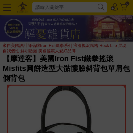
0
來自美國設計師品牌Iron Fist鐵拳系列 浪漫搖滾風格 Rock Life 展現
自我個性 鮮明活潑 美國搖滾人愛好品牌
【摩達客】美國Iron Fist鐵拳搖滾
Misfits圓餅造型大骷髏臉斜背包單肩包
側背包