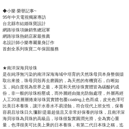
◆小樂 榮譽記事~
95年中天電視獨家專訪
台北縣市結婚珠寶設計
網路珍珠項鍊銷售總冠軍
網路珍珠熱銷店家最推薦
名設計師小樂專屬量身訂作
首創全系列珠寶二年保固服務
★南洋深海貝珍珠
是在純淨無污染的南洋深海海域中培育的天然珠母貝本身整個擷
取出來後，珠母貝殼再去磨圓的，為天然的有機寶石，白晰如
玉，純白度視為世界之最，本質和天然珍珠實體皆為碳酸鈣成
份，非一般的珍珠粉壓成，而外層經由拋光防蝕處理，外層再經
人工20道層層捲束珍珠質實體包覆coating上色而成，皮光色澤可
比美日本養珠，讓汗水香水不易浸蝕，符合現代上班女性，保養
容易且珍珠日久瀰新!是最超值且又非常好保養的珍珠，且南洋深
海貝珍珠為貝珠的高級品，珍珠很紮實圓潤光滑，全為實心重
量，色澤很美可比美上乘的日本養珠，有第二代日本珠之稱，迄