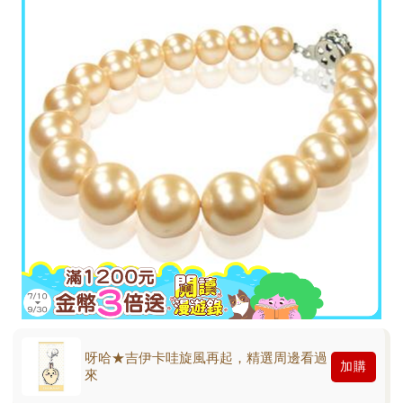
呀哈★吉伊卡哇旋風再起，精選周邊看過
加購
來