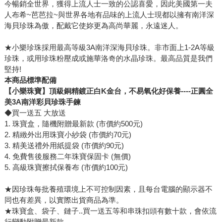
今暢銷全世界，獲得上流人士一致的公認喜愛，因此美國第一夫
人布希~芭芭拉~與世界各地有品味的上流人士現都以擁有南洋深
海貝珍珠為傲，配戴它使妳更為高尚華麗，永遠迷人。
★小樂珍珠採用最高等級3A南洋深海貝珍珠。非市面上1-2A等級
珍珠，或用珍珠粉壓成或施華洛奇的水晶珍珠。最高品質是我們
堅持!
本商品標準配備
【小樂珠寶】頂級銅精鍍正白K金台，不易氧化好保養----正圓全
美3A南洋彩貝珍珠手鍊
◆買一送五 大放送
1. 珠寶盒，隨機附贈最新款 (市價約500元)
2. 精緻外出用珠寶小紗袋 (市價約70元)
3. 精美送禮外用紙提袋 (市價約90元)
4. 免費售後服務二年珠寶保固卡 (無價)
5. 高級珠寶擦拭保養布 (市價約100元)
★因珍珠每批養殖環境上不可控制因素，且每台電腦的顯示器不
同也有差異，以實際出貨商品為準。
★珠寶盒、袋子、鏈子..買一送五等和串珠扣頭有數十款，會依流
行變動附贈最新款。