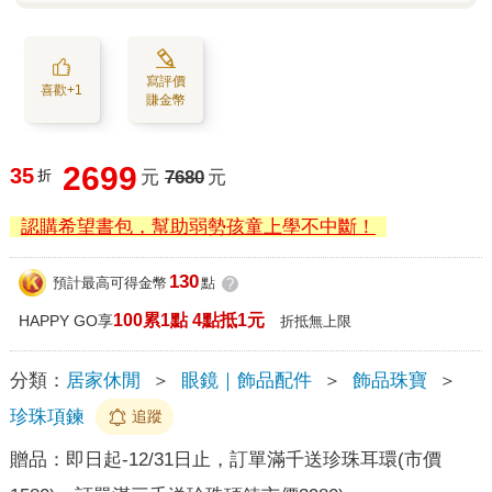
寫評價
喜歡+1
賺金幣
2699
35
折
元
7680
元
認購希望書包，幫助弱勢孩童上學不中斷！
130
預計最高可得金幣
點
?
100累1點 4點抵1元
HAPPY GO享
折抵無上限
分類：
居家休閒
＞
眼鏡｜飾品配件
＞
飾品珠寶
＞
珍珠項鍊
追蹤
贈品：
即日起-12/31日止，訂單滿千送珍珠耳環(市價