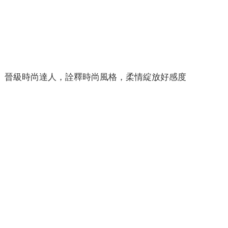
晉級時尚達人，詮釋時尚風格，柔情綻放好感度