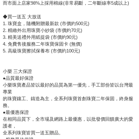
而市面上店家98%上採用棉線(非常易斷，二年斷線率5成以上)
◆買一送五 大放送
1. 珠寶盒，隨機附贈最新款 (市價約500元)
2. 精緻外出用珠寶小紗袋 (市價約70元)
3. 精美送禮外用紙提袋 (市價約90元)
4. 免費售後服務二年珠寶保固卡 (無價)
5. 高級珠寶擦拭保養布 (市價約100元)
小樂 三大保證
●品質最好保證
小樂珠寶產品皆以最好的品質為第一優先，手工部份皆以台灣最
專業
的珠寶鑲工、鑄造為主，全系列珠寶首創珠寶二年保固，終身服
務。
●最優惠保證
在相同品質下，全市場及網路上最優惠，以批發價回饋廣大的愛
護者，
全系列珠寶皆買一送五贈品。