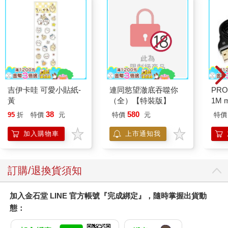
吉伊卡哇 可愛小貼紙-
連同慾望澈底吞噬你
PR
黃
（全）【特裝版】
1M m
輸線
38
580
95
折
特價
元
特價
元
特價
加入購物車
上市通知我
訂購/退換貨須知
加入金石堂 LINE 官方帳號『完成綁定』，隨時掌握出貨動
態：