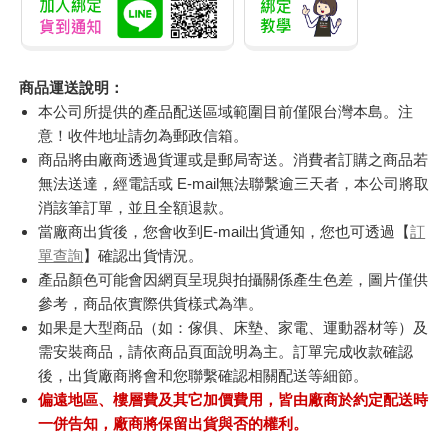
商品運送說明：
本公司所提供的產品配送區域範圍目前僅限台灣本島。注
意！收件地址請勿為郵政信箱。
商品將由廠商透過貨運或是郵局寄送。消費者訂購之商品若
無法送達，經電話或 E-mail無法聯繫逾三天者，本公司將取
消該筆訂單，並且全額退款。
當廠商出貨後，您會收到E-mail出貨通知，您也可透過【
訂
單查詢
】確認出貨情況。
產品顏色可能會因網頁呈現與拍攝關係產生色差，圖片僅供
參考，商品依實際供貨樣式為準。
如果是大型商品（如：傢俱、床墊、家電、運動器材等）及
需安裝商品，請依商品頁面說明為主。訂單完成收款確認
後，出貨廠商將會和您聯繫確認相關配送等細節。
偏遠地區、樓層費及其它加價費用，皆由廠商於約定配送時
一併告知，廠商將保留出貨與否的權利。