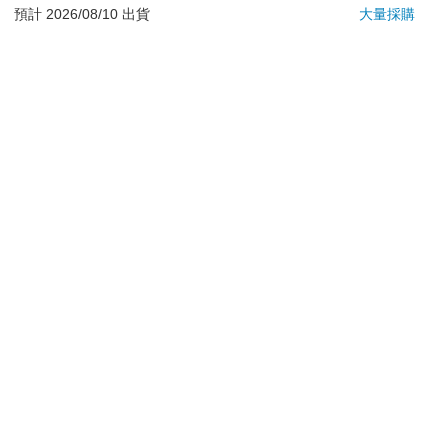
若非上列種類商品，均享有到貨7天的猶豫期（含例假
預計 2026/08/10 出貨
大量採購
日）。
辦理退換貨時，商品（組合商品恕無法接受單獨退貨）必須
是您收到商品時的原始狀態（包含商品本體、配件、贈品、
保證書、所有附隨資料文件及原廠內外包裝…等），請勿直
接使用原廠包裝寄送，或於原廠包裝上黏貼紙張或書寫文
字。
退回商品若無法回復原狀，將請您負擔回復原狀所需費用，
嚴重時將影響您的退貨權益。