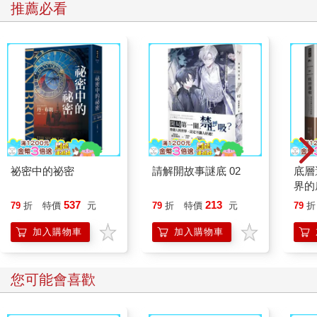
推薦必看
祕密中的祕密
請解開故事謎底 02
底層
界的
537
213
79
折
特價
元
79
折
特價
元
79
折
加入購物車
加入購物車
您可能會喜歡