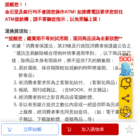
提醒您！！
金石堂及銀行均不會請您操作ATM! 如接獲電話要求您前往
ATM提款機，請不要聽從指示，以免受騙上當！
退換貨須知：
**提醒您，鑑賞期不等於試用期，退回商品須為全新狀態**
依據「消費者保護法」第19條及行政院消費者保護處公告之
「通訊交易解除權合理例外情事適用準則」，以下商品購買
後，除商品本身有瑕疵外，將不提供7天的猶豫期：
易於腐敗、保存期限較短或解約時即將逾期。（如：生
鮮食品）
依消費者要求所為之客製化給付。（客製化商品）
報紙、期刊或雜誌。（含MOOK、外文雜誌）
經消費者拆封之影音商品或電腦軟體。
非以有形媒介提供之數位內容或一經提供即為完成之線
上服務，經消費者事先同意始提供。（如：電子書、電
子雜誌、下載版軟體、虛擬商品…等）
已拆封之個人衛生用品。（如：內衣褲、刮鬍刀、除毛
立即結帳
加入購物車
刀…等）