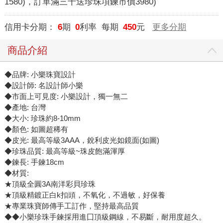
1580)，訂單滿三千送珍珠項鍊市價3980)
信用卡分期：
6
期
0
利率 每期
450
元
更多分期
商品介紹
◆品牌: 小樂珠寶設計
◆設計師: 名設計師小樂
◆市面上可見度: 小樂設計，獨一無二
◆產地: 台灣
◆大小: 珍珠約8-10mm
◆顏色: 如圖超稀有
◆皮光: 最高等級3AAA，銳利皮光如鏡面(如圖)
◆珍珠品質: 最高等級~珠皮飽滿渾厚
◆鍊長: 手鍊18cm
◆材質:
★頂級全圓3A南洋彩貝珍珠
★頂級精鍍正白k扣頭，不氧化，不過敏，好保養
★專業珠寶師傳手工訂作，堅持最高品質
◆◆小樂珍珠手鍊採用進囗頂級鋼線，不易斷，耐用度超久。