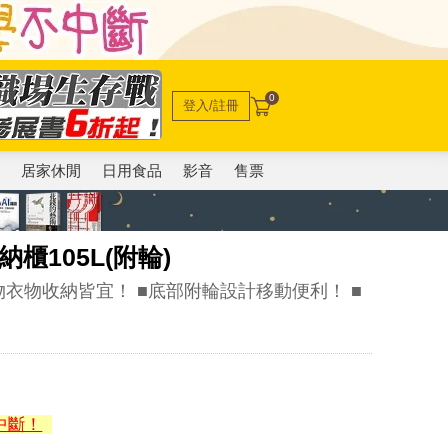
0
登入/註冊
電
居家休閒
日用食品
影音
售票
櫃105L(附輪)
物衣物收納皆宜！ ■底部附輪設計移動便利！ ■
中斷！