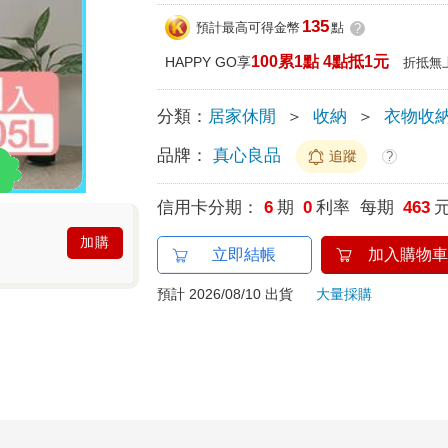
135
預計最高可得金幣
點
?
100累1點 4點抵1元
HAPPY GO享
折抵無
分類：
居家休閒
＞
收納
＞
衣物收
品牌：
真心良品
追蹤
?
信用卡分期：
6
期
0
利率 每期
463
加購
立即結帳
加入購物車
預計 2026/08/10 出貨
大量採購