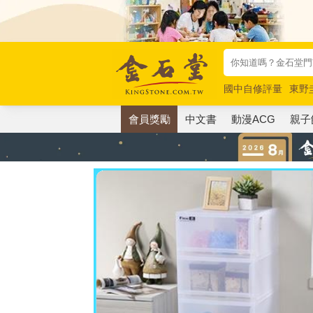
國中自修評量
東野
唯紅花綻放
奧德賽
會員獎勵
中文書
動漫ACG
親子