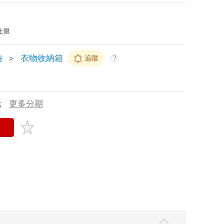
上限
納
＞
衣物收納箱
追蹤
?
元
更多分期