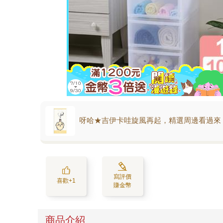
呀哈★吉伊卡哇旋風再起，精選周邊看過來
寫評價
喜歡+1
賺金幣
商品介紹