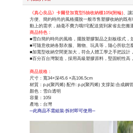
《真心良品》卡爾登加寬型5抽收納櫃105l(附輪)
、讓
方便、簡約時尚的風格擺脫一般市售塑膠收納的既有
動上的需求，絲毫不費力哦!!宅配送貨到家省去您搬
商品特色：
■雪白簡約時尚的風格，擺脫塑膠製品之刻板樣式，
■可隨意收納各類衣服、雜物、玩具等，隨心所欲怎
■加寬型收納空間更加大，符合人體工學之手把設計，
■百分百台灣製造，採用高級塑膠原料，堅固軔性高
商品規格：
尺寸：寬34×深45.6 ×高106.5cm
材質：p.p(聚丙烯) 配件: p.p(聚丙烯) 支撐架:合成鋼
顏色：雪白透明
容量：105l
產地：台灣
─此商品不需組裝‧拆封即可使用─