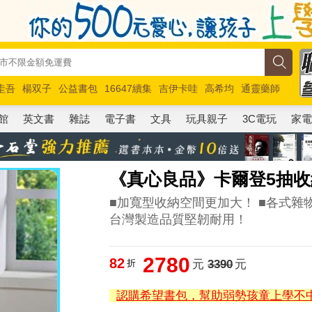
圭吾
楊双子
公益書包
16647續集
吉伊卡哇
高希均
通靈藥師
路邊攤新作
馬斯克
玩具總動員5
超慢跑
館
英文書
雜誌
電子書
文具
玩具親子
3C電玩
家
《真心良品》卡爾登5抽收納
■加寬型收納空間更加大！ ■各式雜
台灣製造品質堅韌耐用！
2780
82
折
元
3390
元
認購希望書包，幫助弱勢孩童上學不