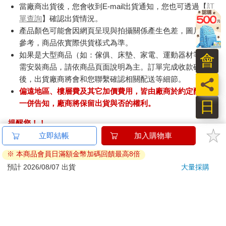
當廠商出貨後，您會收到E-mail出貨通知，您也可透過【
訂
單查詢
】確認出貨情況。
產品顏色可能會因網頁呈現與拍攝關係產生色差，圖片僅供
參考，商品依實際供貨樣式為準。
如果是大型商品（如：傢俱、床墊、家電、運動器材等）及
會
需安裝商品，請依商品頁面說明為主。訂單完成收款確認
後，出貨廠商將會和您聯繫確認相關配送等細節。
員
偏遠地區、樓層費及其它加價費用，皆由廠商於約定配送時
日
一併告知，廠商將保留出貨與否的權利。
提醒您！！
金石堂及銀行均不會請您操作ATM! 如接獲電話要求您前往
立即結帳
加入購物車
ATM提款機，請不要聽從指示，以免受騙上當！
※ 本商品會員日滿額金幣加碼回饋最高8倍
退換貨須知：
預計 2026/08/07 出貨
大量採購
**提醒您，鑑賞期不等於試用期，退回商品須為全新狀態**
依據「消費者保護法」第19條及行政院消費者保護處公告之
「通訊交易解除權合理例外情事適用準則」，以下商品購買
後，除商品本身有瑕疵外，將不提供7天的猶豫期：