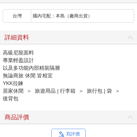
台灣
國內宅配：本島（廠商出貨）
詳細資料
高級尼龍面料
專業輕盈設計
以及多功能內部精裝隔層
無論商旅 休閒 皆相宜
YKK拉鍊
居家休閒
＞
旅遊用品 | 行李箱
＞
旅行包 | 袋
＞
後背包
商品評價
寫評價