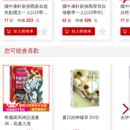
國中康軒新挑戰新命題
國中康軒新挑戰學習自
國中
焦點國文一上{115學
修數學一上{115學年}
自然
年}
223
426
77
折
特價
元
82
折
特價
元
77
折
加入購物車
加入購物車
您可能會喜歡
希臘羅馬神話漫畫
夏日的檸檬草 DVD
吉伊
36：高盧入侵