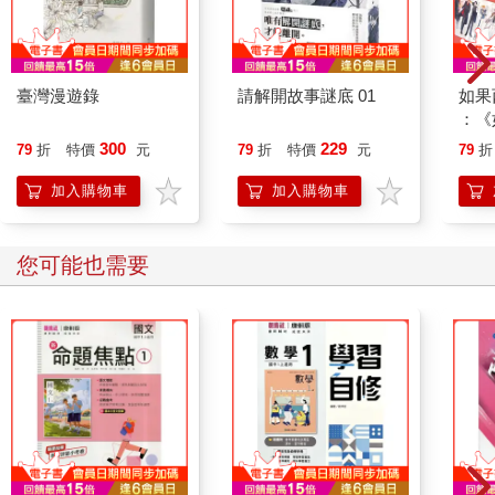
臺灣漫遊錄
請解開故事謎底 01
如果
：《
喵》
300
229
79
折
特價
元
79
折
特價
元
79
折
【首
加入購物車
加入購物車
您可能也需要