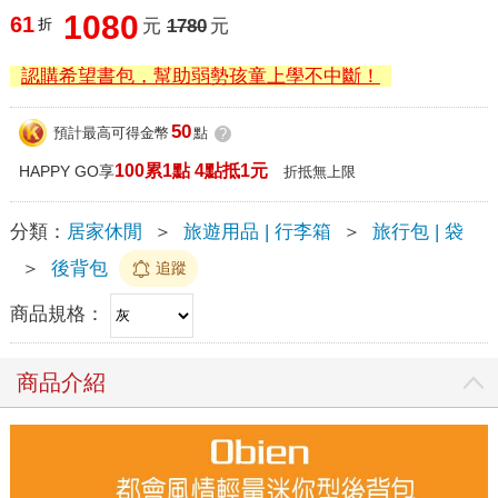
1080
61
折
元
1780
元
認購希望書包，幫助弱勢孩童上學不中斷！
50
預計最高可得金幣
點
?
100累1點 4點抵1元
HAPPY GO享
折抵無上限
分類：
居家休閒
＞
旅遊用品 | 行李箱
＞
旅行包 | 袋
＞
後背包
追蹤
商品規格：
商品介紹