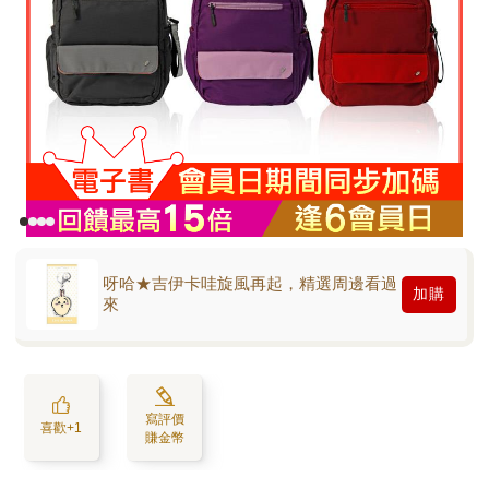
呀哈★吉伊卡哇旋風再起，精選周邊看過
加購
來
寫評價
喜歡+1
賺金幣