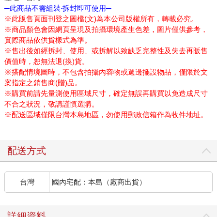
─此商品不需組裝‧拆封即可使用─
※此販售頁面刊登之圖檔(文)為本公司版權所有，轉載必究。
※商品顏色會因網頁呈現及拍攝環境產生色差，圖片僅供參考，
實際商品依供貨樣式為準。
※售出後如經拆封、使用、或拆解以致缺乏完整性及失去再販售
價值時，恕無法退(換)貨。
※搭配情境圖時，不包含拍攝內容物或週邊擺設物品，僅限於文
案指定之銷售商(贈)品。
※購買前請先量測使用區域尺寸，確定無誤再購買以免造成尺寸
不合之狀況，敬請謹慎選購。
※配送區域僅限台灣本島地區，勿使用郵政信箱作為收件地址。
配送方式
台灣
國內宅配：本島（廠商出貨）
詳細資料