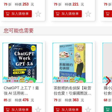
253
221
79
折
特價
元
79
折
特價
元
79
折
加入購物車
加入購物車
您可能也需要
ChatGPT 上工了！最
茶館裡的名偵探【歐普
國小
強 AI 活用術
拉也愛！引爆國際說書
社會
【ChatGPT Work ×
網紅數十萬則好評《茶
476
363
85
折
特價
元
79
折
特價
元
68
折
GPT-5.6】
館裡的嫌疑人》續作】
加入購物車
加入購物車