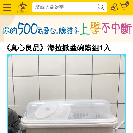
0
《真心良品》海拉掀蓋碗籃組1入