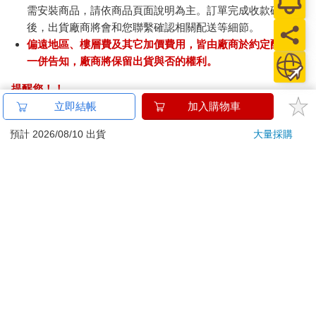
需安裝商品，請依商品頁面說明為主。訂單完成收款確認
後，出貨廠商將會和您聯繫確認相關配送等細節。
偏遠地區、樓層費及其它加價費用，皆由廠商於約定配送時
一併告知，廠商將保留出貨與否的權利。
提醒您！！
金石堂及銀行均不會請您操作ATM! 如接獲電話要求您前往
立即結帳
加入購物車
ATM提款機，請不要聽從指示，以免受騙上當！
預計 2026/08/10 出貨
大量採購
退換貨須知：
**提醒您，鑑賞期不等於試用期，退回商品須為全新狀態**
依據「消費者保護法」第19條及行政院消費者保護處公告之
「通訊交易解除權合理例外情事適用準則」，以下商品購買
後，除商品本身有瑕疵外，將不提供7天的猶豫期：
易於腐敗、保存期限較短或解約時即將逾期。（如：生
鮮食品）
依消費者要求所為之客製化給付。（客製化商品）
報紙、期刊或雜誌。（含MOOK、外文雜誌）
經消費者拆封之影音商品或電腦軟體。