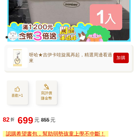
呀哈★吉伊卡哇旋風再起，精選周邊看過
加購
來
寫評價
喜歡+1
賺金幣
699
82
折
元
855
元
認購希望書包，幫助弱勢孩童上學不中斷！