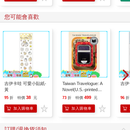
您可能會喜歡
吉伊卡哇 可愛小貼紙-
Taiwan Travelogue: A
吉伊
黃
Novel(U.S.-printed
edition)
38
499
95
折
特價
元
73
折
特價
元
96
折
加入購物車
加入購物車
訂購/退換貨須知