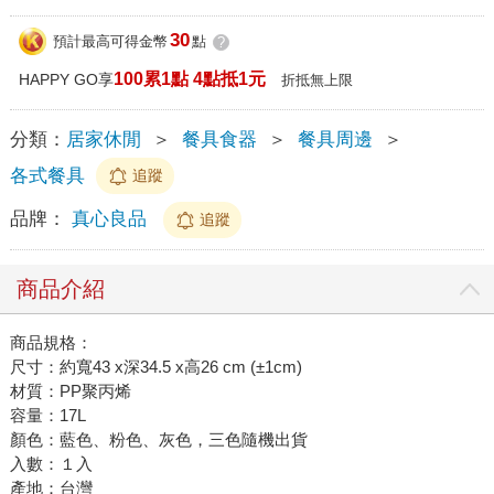
30
預計最高可得金幣
點
?
100累1點 4點抵1元
HAPPY GO享
折抵無上限
分類：
居家休閒
＞
餐具食器
＞
餐具周邊
＞
各式餐具
追蹤
品牌：
真心良品
追蹤
商品介紹
商品規格：
尺寸：約寬43 x深34.5 x高26 cm (±1cm)
材質：PP聚丙烯
容量：17L
顏色：藍色、粉色、灰色，三色隨機出貨
入數：１入
產地：台灣