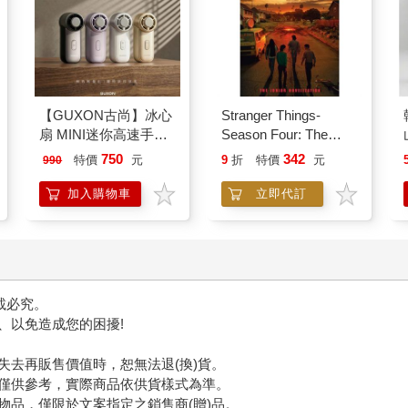
【GUXON古尚】冰心
Stranger Things-
扇 MINI迷你高速手持
Season Four: The
風扇
Junior Novelization
750
342
特價
元
9
折
特價
元
990
加入購物車
立即代訂
載必究。
、以免造成您的困擾!
!
失去再販售價值時，恕無法退(換)貨。
僅供參考，實際商品依供貨樣式為準。
物品，僅限於文案指定之銷售商(贈)品。