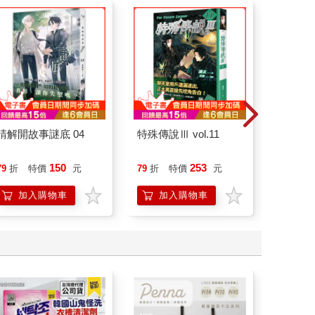
請解開故事謎底 04
特殊傳說Ⅲ vol.11
演員們
底外傳
150
253
79
折
特價
元
79
折
特價
元
79
折
加入購物車
加入購物車
加