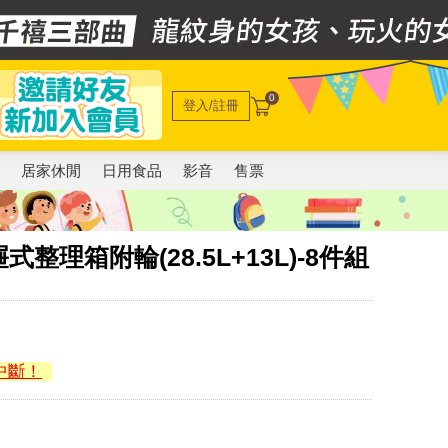
0
登入/註冊
電
居家休閒
日用食品
影音
售票
理箱附輪(28.5L+13L)-8件組
中斷！