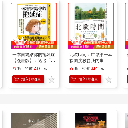
一本書終結你的拖延症
北歐時間：世界第一幸
【漫畫版】：透過「小
福國度教會我的事
行動」打開大腦的行動
237
314
79
折
特價
元
79
折
特價
元
開關，懶人也能變身
「行動派」的37個科
加入購物車
加入購物車
學方法