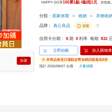
100累1點 4點抵1元
HAPPY GO享
折抵無
分類：
居家休閒
＞
收納
＞
衣物收
品牌：
真心良品
追蹤
?
信用卡分期：
6
期
0
利率 每期
832
立即結帳
加入購物車
※ 本商品會員日滿額金幣加碼回饋最高8倍
加購
預計 2026/08/07 出貨
大量採購