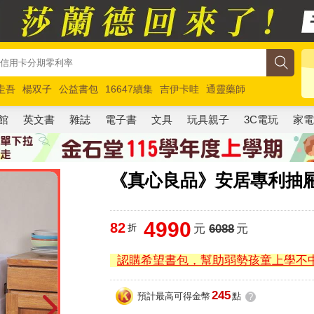
圭吾
楊双子
公益書包
16647續集
吉伊卡哇
通靈藥師
路邊攤新作
馬斯克
玩具總動員5
超慢跑
館
英文書
雜誌
電子書
文具
玩具親子
3C電玩
家
《真心良品》安居專利抽屜式整
4990
82
折
元
6088
元
認購希望書包，幫助弱勢孩童上學不
245
預計最高可得金幣
點
?