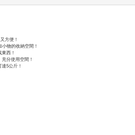
！
利又方便！
加小物的收納空間！
找東西！
，充分使用空間！
可達5公斤！