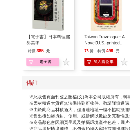
【電子書】日本料理擺
Taiwan Travelogue: A
盤美學
Novel(U.S.-printed
edition)
385
499
特價
元
73
折
特價
元
電子書
加入購物車
備註
※此販售頁面刊登之圖檔(文)為本公司版權所有，轉
※因材積過大貨運無法準時到府收件、敬請謹慎選購
※由於此商品材積過大，僅送達地址一樓不協助搬運
※售出後如經拆封、使用、或拆解以致缺乏完整性及
※商品顏色會因網頁呈現及拍攝環境產生色差，圖片
※商品搭配情境圖時，不包含拍攝內容物或週邊擺設