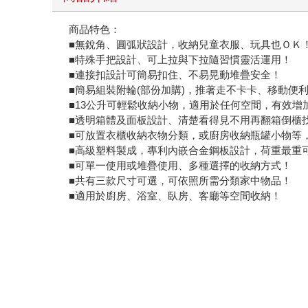
商品特色：
■無銳角、圓弧狀設計，收納兒童衣服、玩具也ＯＫ
■特殊手把設計、可上拉與下拉隨習慣靈活運用！
■連接扣設計可簡易扣住、不易晃動堆疊安全！
■簡易組裝附輪(部份加購)，推著走不卡卡、移動便
■13公升可輕鬆收納小物，適用於任何空間，有效增
■透明箱體及面板設計、清楚看得見不用再翻箱倒櫃
■可放置衣櫃收納衣物分類，或廚房收納瓶罐小物等
■高級塑料製成，專利內嵌合金鋼板設計，荷重最重
■可單一使用或堆疊使用、多種選擇的收納方式！
■共有三款尺寸可選，可依照所需分類家中物品！
■適用於廚房、浴室、臥房、客廳等空間收納！