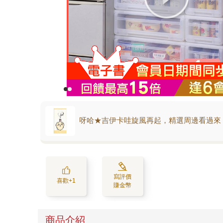
呀哈★吉伊卡哇旋風再起，精選周邊看過來
寫評價
喜歡+1
賺金幣
商品介紹