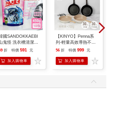
韓國SANDOKKAEBI
【KINYO】Penna系
希臘羅
山鬼怪 洗衣槽清潔劑
列-輕量高效導熱不沾
36：高
450公克-10包組
平煎鍋30cm
591
999
59
折
特價
元
56
折
特價
元
79
折
加入購物車
加入購物車
加