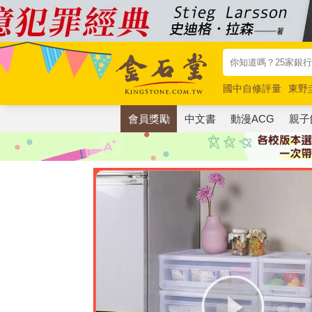
國中自修評量
東野
唯紅花綻放
奧德賽
會員獎勵
中文書
動漫ACG
親子