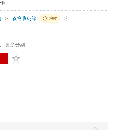
上限
納
＞
衣物收納箱
追蹤
?
元
更多分期