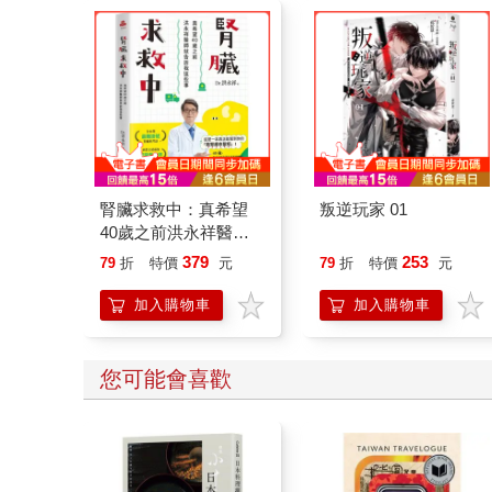
腎臟求救中：真希望
叛逆玩家 01
40歲之前洪永祥醫師
就告訴我這些事
379
253
79
折
特價
元
79
折
特價
元
加入購物車
加入購物車
您可能會喜歡