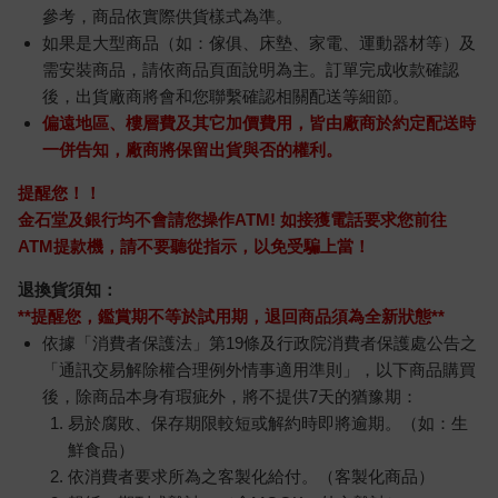
參考，商品依實際供貨樣式為準。
如果是大型商品（如：傢俱、床墊、家電、運動器材等）及
需安裝商品，請依商品頁面說明為主。訂單完成收款確認
後，出貨廠商將會和您聯繫確認相關配送等細節。
偏遠地區、樓層費及其它加價費用，皆由廠商於約定配送時
一併告知，廠商將保留出貨與否的權利。
提醒您！！
金石堂及銀行均不會請您操作ATM! 如接獲電話要求您前往
ATM提款機，請不要聽從指示，以免受騙上當！
退換貨須知：
**提醒您，鑑賞期不等於試用期，退回商品須為全新狀態**
依據「消費者保護法」第19條及行政院消費者保護處公告之
「通訊交易解除權合理例外情事適用準則」，以下商品購買
後，除商品本身有瑕疵外，將不提供7天的猶豫期：
易於腐敗、保存期限較短或解約時即將逾期。（如：生
鮮食品）
依消費者要求所為之客製化給付。（客製化商品）