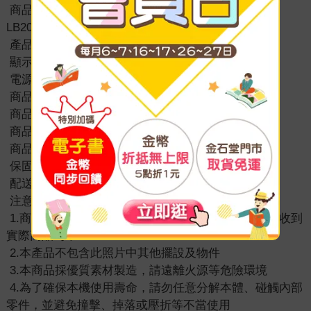
商品型號：FED-LB2012w、FED-LB2012g、FED-
LB2012b
產品顏色：白色／綠色／黑色
顯示方式：指針式
電源：3號AA電池1顆(另購)
商品尺寸：135*38*158mm
商品重量：250g±3%
商品材質：ABS塑料
商品產地：中國
保固期限：新品瑕疵
配送範圍：限台灣本島
注意事項：
1.商品圖檔顏色因電腦螢幕設定差異會略有不同，以收到
實際商品為準
2.本產品不包含此照片中其他擺設及物件
3.本商品採優質素材製造，請遠離火源等危險環境
4.為了確保本機使用壽命，請勿任意分解本體、碰觸內部
零件，並避免撞擊、掉落或壓折等不當使用