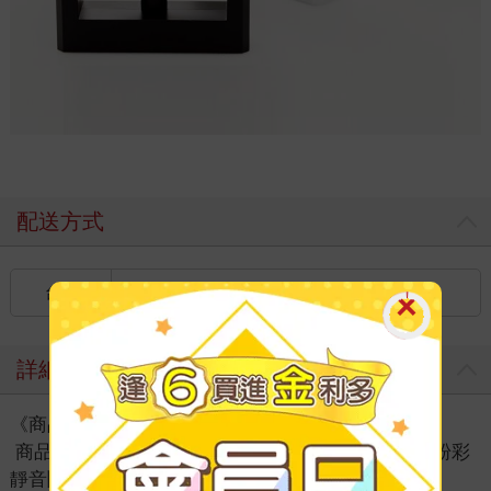
配送方式
台灣
國內宅配：本島（廠商出貨）
詳細資料
《商品規格》
商品名稱：【LIBERTY利百代】方方正正-中型凸字粉彩
靜音鬧鐘 LB-2012