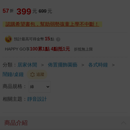
399
57
折
元
699
元
認購希望書包，幫助弱勢孩童上學不中斷！
15
預計最高可得金幣
點
?
100累1點 4點抵1元
HAPPY GO享
折抵無上限
分類：
居家休閒
＞
佈置擺飾園藝
＞
各式時鐘
＞
鬧鐘/桌鐘
追蹤
商品規格：
相關主題：
靜音設計
商品介紹