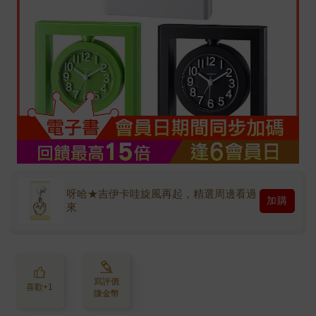
呀哈★吉伊卡哇旋風再起，精選周邊看過
加購
來
寫評價
喜歡+1
賺金幣