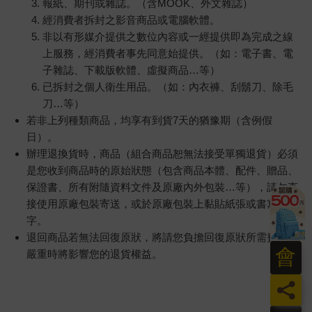
報紙、期刊或雜誌。（含MOOK、外文雜誌）
經消費者拆封之影音商品或電腦軟體。
非以有形媒介提供之數位內容或一經提供即為完成之線
上服務，經消費者事先同意始提供。（如：電子書、電
子雜誌、下載版軟體、虛擬商品…等）
已拆封之個人衛生用品。（如：內衣褲、刮鬍刀、除毛
刀…等）
若非上列種類商品，均享有到貨7天的猶豫期（含例假
日）。
辦理退換貨時，商品（組合商品恕無法接受單獨退貨）必須
是您收到商品時的原始狀態（包含商品本體、配件、贈品、
保證書、所有附隨資料文件及原廠內外包裝…等），請勿直
接使用原廠包裝寄送，或於原廠包裝上黏貼紙張或書寫文
字。
退回商品若無法回復原狀，將請您負擔回復原狀所需費用，
會
嚴重時將影響您的退貨權益。
員