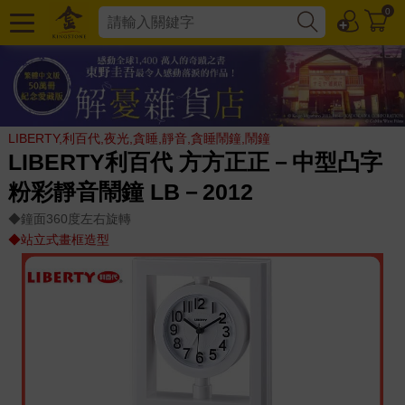
0
LIBERTY,利百代,夜光,貪睡,靜音,貪睡鬧鐘,鬧鐘
LIBERTY利百代 方方正正－中型凸字
粉彩靜音鬧鐘 LB－2012
◆鐘面360度左右旋轉
◆站立式畫框造型