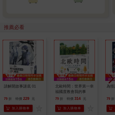
推薦必看
請解開故事謎底 01
北歐時間：世界第一幸
為怪
福國度教會我的事
229
314
79
折
特價
元
79
折
特價
元
79
折
加入購物車
加入購物車