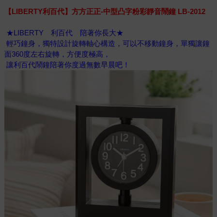
【LIBERTY利百代】方方正正-中型凸字粉彩靜音鬧鐘 LB-2012
★LIBERTY 利百代 陪著你長大★
輕巧鐘身，獨特設計旋轉軸心構造，可以不移動鐘身，單獨讓鐘
面360度左右旋轉，方便度極高，
讓利百代鬧鐘陪著你度過無數早晨吧！