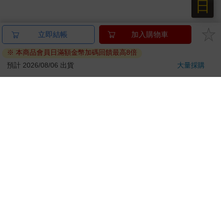
日
立即結帳
加入購物車
※ 本商品會員日滿額金幣加碼回饋最高8倍
預計 2026/08/06 出貨
大量採購
關於我們
門市查詢
分紅大聯盟
客服中心
加好友
訂閱
粉絲團
追蹤
聯絡我們
公司名稱：金石網絡股份有限公司
統編 : 70832800