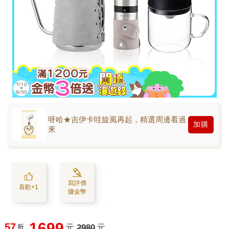
呀哈★吉伊卡哇旋風再起，精選周邊看過
加購
來
寫評價
喜歡+1
賺金幣
1699
57
折
元
2980
元