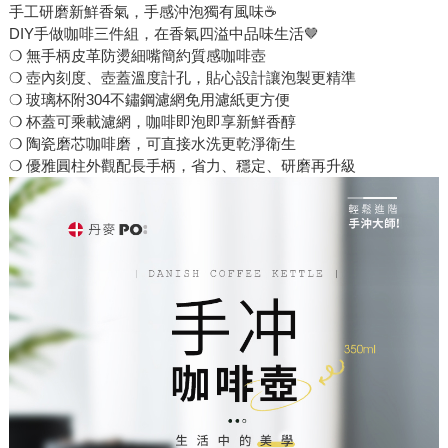
手工研磨新鮮香氣，手感沖泡獨有風味☕
DIY手做咖啡三件組，在香氣四溢中品味生活🤎
❍ 無手柄皮革防燙細嘴簡約質感咖啡壺
❍ 壺內刻度、壺蓋溫度計孔，貼心設計讓泡製更精準
❍ 玻璃杯附304不鏽鋼濾網免用濾紙更方便
❍ 杯蓋可乘載濾網，咖啡即泡即享新鮮香醇
❍ 陶瓷磨芯咖啡磨，可直接水洗更乾淨衛生
❍ 優雅圓柱外觀配長手柄，省力、穩定、研磨再升級