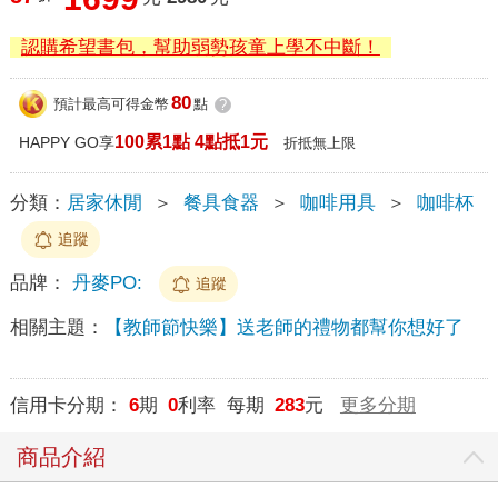
認購希望書包，幫助弱勢孩童上學不中斷！
80
預計最高可得金幣
點
?
100累1點 4點抵1元
HAPPY GO享
折抵無上限
分類：
居家休閒
＞
餐具食器
＞
咖啡用具
＞
咖啡杯
追蹤
品牌：
丹麥PO:
追蹤
相關主題：
【教師節快樂】送老師的禮物都幫你想好了
信用卡分期：
6
期
0
利率 每期
283
元
更多分期
商品介紹