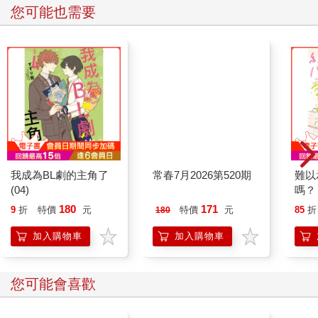
您可能也需要
我成為BL劇的主角了
常春7月2026第520期
難以
(04)
嗎？
180
171
9
折
特價
元
特價
元
85
折
180
加入購物車
加入購物車
您可能會喜歡