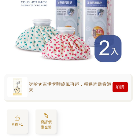
呀哈★吉伊卡哇旋風再起，精選周邊看過
加購
來
寫評價
喜歡+1
賺金幣