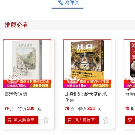
寫評價
推薦必看
臺灣漫遊錄
乩身II 6：給天庭的求
奇岩
救信
300
253
79
折
特價
元
79
折
特價
元
79
折
加入購物車
加入購物車