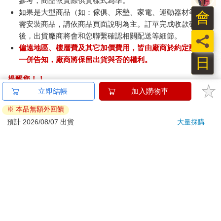
參考，商品依實際供貨樣式為準。
如果是大型商品（如：傢俱、床墊、家電、運動器材等）及
會
需安裝商品，請依商品頁面說明為主。訂單完成收款確認
後，出貨廠商將會和您聯繫確認相關配送等細節。
員
偏遠地區、樓層費及其它加價費用，皆由廠商於約定配送時
日
一併告知，廠商將保留出貨與否的權利。
提醒您！！
金石堂及銀行均不會請您操作ATM! 如接獲電話要求您前往
立即結帳
加入購物車
ATM提款機，請不要聽從指示，以免受騙上當！
※ 本品無額外回饋
退換貨須知：
預計 2026/08/07 出貨
大量採購
**提醒您，鑑賞期不等於試用期，退回商品須為全新狀態**
依據「消費者保護法」第19條及行政院消費者保護處公告之
「通訊交易解除權合理例外情事適用準則」，以下商品購買
後，除商品本身有瑕疵外，將不提供7天的猶豫期：
易於腐敗、保存期限較短或解約時即將逾期。（如：生
鮮食品）
依消費者要求所為之客製化給付。（客製化商品）
報紙、期刊或雜誌。（含MOOK、外文雜誌）