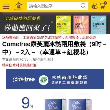
0
冰熱敷兩用，工廠通過GMP等多項認證，台灣製造，品質保證
Comefree康芙麗冰熱兩用敷袋（9吋－
中）－2入－（幸運草＋紅櫻花）
首創高耐熱70度c ，獨特密合設計
特殊防水材質觸感舒適