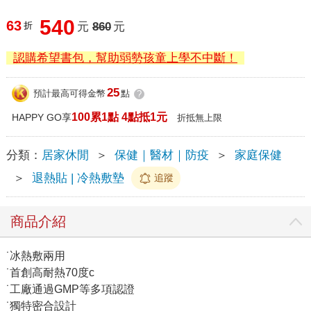
540
63
折
元
860
元
認購希望書包，幫助弱勢孩童上學不中斷！
25
預計最高可得金幣
點
?
100累1點 4點抵1元
HAPPY GO享
折抵無上限
分類：
居家休閒
＞
保健｜醫材｜防疫
＞
家庭保健
＞
退熱貼 | 冷熱敷墊
追蹤
商品介紹
˙冰熱敷兩用
˙首創高耐熱70度c
˙工廠通過GMP等多項認證
˙獨特密合設計