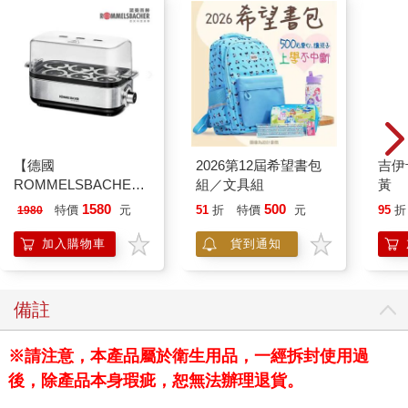
【德國
2026第12屆希望書包
吉伊
ROMMELSBACHE諾
組／文具組
黃
曼百赫】多功能煮蛋
1580
500
特價
元
51
折
特價
元
95
折
1980
器/可煮6顆蛋
ER600/ER-600
加入購物車
貨到通知
備註
※請注意，本產品屬於衛生用品，一經拆封使用過
後，除產品本身瑕疵，恕無法辦理退貨。